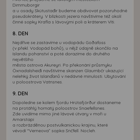
Dimmuborgir
a u osady Skútustađir budeme obdivovat pozoruhodné
pseudokrátery. V blízkosti jezera navštívíme též okolí
činné sopky Krafla s lávovými poli a kráterem Víti.
8. DEN
Nejdříve se zastavíme u vodopádu Goðafoss
(v překl. Vodopád bohů), u nějž údajně skončilo na
Islandu pohanství a poté dorazíme do druhého
největšího
města ostrova Akureyri. Po překonání průsmyku
Öxnadalsheiđi navštívíme skanzen Glaumbćr ukazující
nelehký život Islanďanů v nedávné minulosti. Ubytování
u poloostrova Vatnsnes.
9. DEN
Dopoledne se kolem fjordu Hrútafjörður dostaneme
na protáhlý hornatý poloostrov Snaefellsnes.
Zde uvidíme mimo jiné lávové útvary v moři u
Arnarstapi
a rozbrázděnou postvulkanickou krajinu, které
vévodí “Verneova” sopka Snćfell. Nocleh.