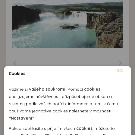
Cookies
Nutné cookies
Nutné cookies pomáhají, aby byla webová stránka
Vážíme si
vašeho soukromí
. Pomocí
cookies
použitelná tak, že umožní základní funkce jako navigace
analyzujeme návštěvnost, přizpůsobujeme obsah a
stránky a přístup k zabezpečeným sekcím webové stránky.
reklamy podle vašich potřeb. Informace o tom, k čemu
Webová stránka nemůže správně fungovat bez těchto
používáme jednotlivé cookies naleznete v možnosti
cookies.
“Nastavení”
.
Pokud souhlasíte s přijetím všech
cookies
, můžete to
Analytické cookies