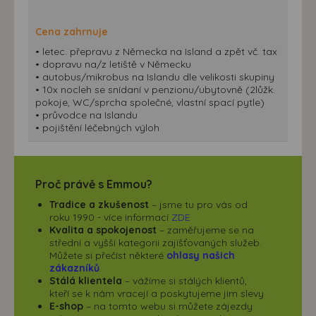
Cena zahrnuje
• letec. přepravu z Německa na Island a zpět vč. tax
• dopravu na/z letiště v Německu
• autobus/mikrobus na Islandu dle velikosti skupiny
• 10x nocleh se snídaní v penzionu/ubytovně (2lůžk.
pokoje, WC/sprcha společné, vlastní spací pytle)
• průvodce na Islandu
• pojištění léčebných výloh
Proč právě s Emmou?
Tradice a zkušenost
– jsme tu pro vás od
roku 1990 - více informací
ZDE
Kvalita a spokojenost
– zaměřujeme se na
střední a vyšší kategorii zajišťovaných služeb.
Můžete si přečíst některé
ohlasy našich
zákazníků
.
Stálá klientela
– vážíme si stálých klientů,
kteří se k nám vracejí a poskytujeme jim slevy
E-shop
– na tomto webu si můžete zájezdy