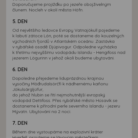
Doporučujeme projížďku po jezeře obojživelným
člunem. Nocleh v okolí města Höfn.
5. DEN
Od největšího ledovce Evropy Vatnajökull pojedeme
k labutí zátoce Lón, poté se dostaneme do kouzelných
východních fjordů v Atlantském oceánu. Zastávka
v rybářské osadě Djúpivogur. Odpoledne vycházka
k třetímu nejvyššímu vodopádu Islandu - Hengifoss nad
jezerem Lögurinn v jehož okolí budeme ubytováni.
6. DEN
Dopoledne přejedeme liduprázdnou krajinou
vysočiny Möđrudalsörćfi k nádhernému kaňonu
Jökulsárgljúfur,
do jehož hlubin se řítí nejmohutnější evropský
vodopád Dettifoss. Přes rybářské město Húsavík se
dostaneme k přírodní perle severního Islandu - jezeru
Mývatn. Ubytování na 2 noci.
7. DEN
Během dne vystoupáme na explozivní kráter
Hverfell, projdeme se lávovým městečkem