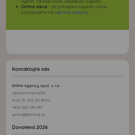
vybrat, zarezervovat, objednat i zaplatit
Online sleva
– při přihlášení zájezdu online
poskytujeme na
vybrané zájezdy
Kontaktujte nás
EMMA Agency spol. s r.o.
cestovní kancelář
Kozí 10, 602 00 Brno
+420 542 214 343
emma@emma.cz
Dovolená 2026