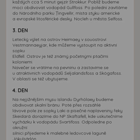
každých cca 5 minut gejzír Strokkur. Poblíž budeme
moci obdivovat vodopád Gullfoss. Po poledni zavítáme
do Národního parku Ţingvellir, místa styku americké
a evropské litosférické desky. Nocleh u města Selfoss.
3. DEN
Letecký výlet na ostrov Heimaey v souostroví
Vestmannaeyjar, kde můžeme vystoupit na aktivní
sopku
Eldfell. Ostrov je též známý početnými ptačími
koloniemi.
Navečer se vrátíme na pevninu a zastavíme se
u atraktivních vodopádů Seljalandsfoss a Skógafoss.
V oblasti se též ubytujeme.
4. DEN
Na nejjižnějším mysu Islandu Dyrhólaey budeme
obdivovat skalní bránu. Poté přes rozsáhlé
lávové pole ze sopky Laki a písečné naplaveniny řeky
Skeidará dorazíme do NP Skaftafell, kde uskutečníme
vycházku k vodopádu Svartifoss. Odpoledne po
okružní
silnici přijedeme k malebné ledovcové laguně
Jökulsárlón.