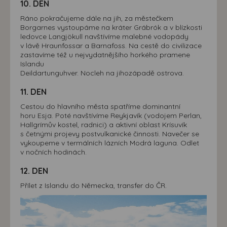
10. DEN
Ráno pokračujeme dále na jih, za městečkem
Borgarnes vystoupáme na kráter Grábrók a v blízkosti
ledovce Langjökull navštívíme malebné vodopády
v lávě Hraunfossar a Barnafoss. Na cestě do civilizace
zastavíme též u nejvydatnějšího horkého pramene
Islandu
Deildartunguhver. Nocleh na jihozápadě ostrova.
11. DEN
Cestou do hlavního města spatříme dominantní
horu Esja. Poté navštívíme Reykjavík (vodojem Perlan,
Hallgrímův kostel, radnici) a aktivní oblast Krísuvík
s četnými projevy postvulkanické činnosti. Navečer se
vykoupeme v termálních lázních Modrá laguna. Odlet
v nočních hodinách.
12. DEN
Přílet z Islandu do Německa, transfer do ČR.