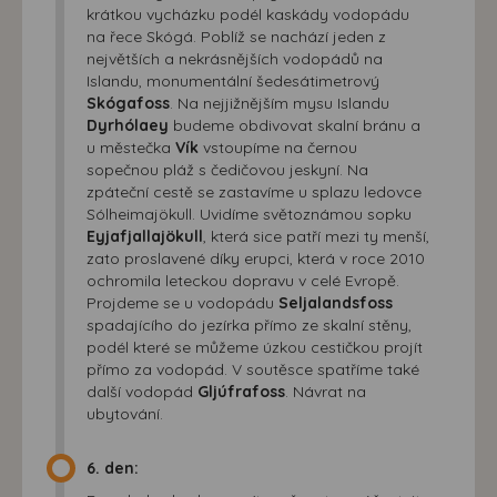
krátkou vycházku podél kaskády vodopádu
na řece Skógá. Poblíž se nachází jeden z
největších a nekrásnějších vodopádů na
Islandu, monumentální šedesátimetrový
Skógafoss
. Na nejjižnějším mysu Islandu
Dyrhólaey
budeme obdivovat skalní bránu a
u městečka
Vík
vstoupíme na černou
sopečnou pláž s čedičovou jeskyní. Na
zpáteční cestě se zastavíme u splazu ledovce
Sólheimajökull. Uvidíme světoznámou sopku
Eyjafjallajökull
, která sice patří mezi ty menší,
zato proslavené díky erupci, která v roce 2010
ochromila leteckou dopravu v celé Evropě.
Projdeme se u vodopádu
Seljalandsfoss
spadajícího do jezírka přímo ze skalní stěny,
podél které se můžeme úzkou cestičkou projít
přímo za vodopád. V soutěsce spatříme také
další vodopád
Gljúfrafoss
. Návrat na
ubytování.
6. den: