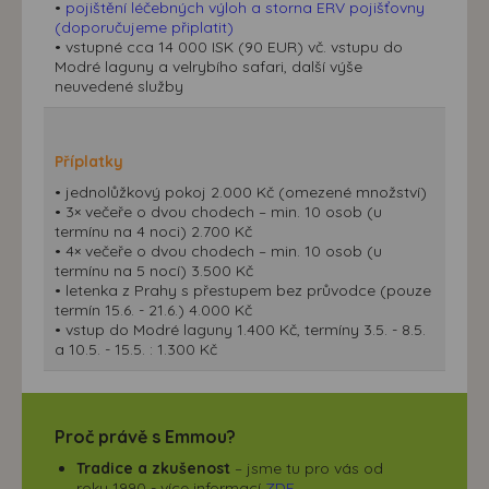
•
pojištění léčebných výloh a storna ERV pojišťovny
(doporučujeme připlatit)
• vstupné cca 14 000 ISK (90 EUR) vč. vstupu do
Modré laguny a velrybího safari, další výše
neuvedené služby
Příplatky
• jednolůžkový pokoj 2.000 Kč (omezené množství)
• 3× večeře o dvou chodech – min. 10 osob (u
termínu na 4 noci) 2.700 Kč
• 4× večeře o dvou chodech – min. 10 osob (u
termínu na 5 nocí) 3.500 Kč
• letenka z Prahy s přestupem bez průvodce (pouze
termín 15.6. - 21.6.) 4.000 Kč
• vstup do Modré laguny 1.400 Kč, termíny 3.5. - 8.5.
a 10.5. - 15.5. : 1.300 Kč
Proč právě s Emmou?
Tradice a zkušenost
– jsme tu pro vás od
roku 1990 - více informací
ZDE