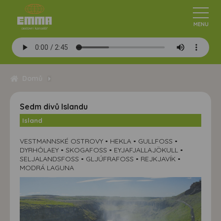
Domů
Sedm divů Islandu
Island
VESTMANNSKÉ OSTROVY • HEKLA • GULLFOSS •
DYRHÓLAEY • SKOGAFOSS • EYJAFJALLAJÖKULL •
SELJALANDSFOSS • GLJÚFRAFOSS • REJKJAVÍK •
MODRÁ LAGUNA