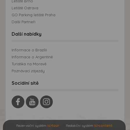
Letiště Brno
Letiště Ostrava
GO Parking letiště Praha
Další Partneři
Další nabídky
Informace o Brazílii
Informace o Argentině
Turistika na Moravě
Poznávací zájezdy
Sociální sítě
Rezervační systém
is>tour
Redakční systém
is>content