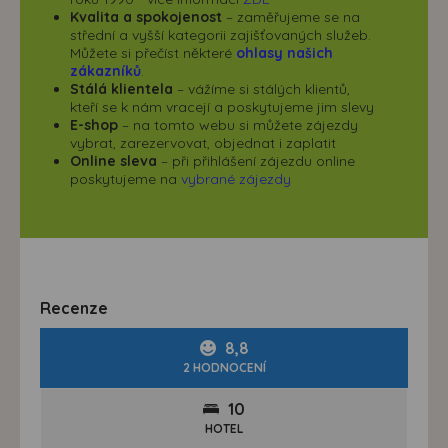
Kvalita a spokojenost
– zaměřujeme se na
střední a vyšší kategorii zajišťovaných služeb.
Můžete si přečíst některé
ohlasy našich
zákazníků
.
Stálá klientela
– vážíme si stálých klientů,
kteří se k nám vracejí a poskytujeme jim slevy
E-shop
– na tomto webu si můžete zájezdy
vybrat, zarezervovat, objednat i zaplatit
Online sleva
– při přihlášení zájezdu online
poskytujeme na
vybrané zájezdy
Recenze
8,8
2 HODNOCENÍ
10
HOTEL