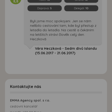
8,8
Doprava:
5
Delegát:
10
Byli jsme moc spokojeni. Jen se nám
nelíbilo cestování tam, kde byl přestup z
letadla do letadla. Na cestě a čekáním
na letištích stráví člověk celý den.
Heczková
Věra Heczková - Sedm divů Islandu
(15.06.2017 - 21.06.2017)
Kontaktujte nás
EMMA Agency spol. s r.o.
cestovní kancelář