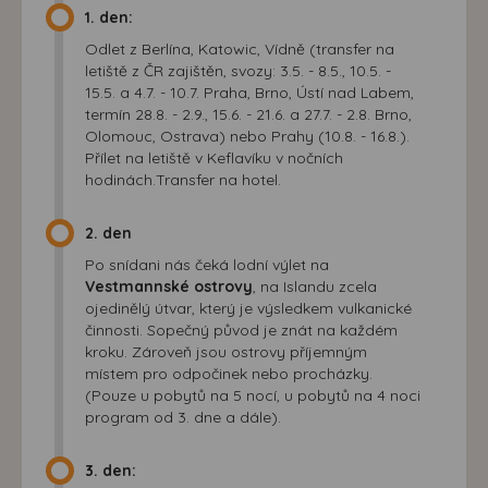
1. den:
Odlet z Berlína, Katowic, Vídně (transfer na
letiště z ČR zajištěn, svozy: 3.5. - 8.5., 10.5. -
15.5. a 4.7. - 10.7. Praha, Brno, Ústí nad Labem,
termín 28.8. - 2.9., 15.6. - 21.6. a 27.7. - 2.8. Brno,
Olomouc, Ostrava) nebo Prahy (10.8. - 16.8.).
Přílet na letiště v Keflavíku v nočních
hodinách.Transfer na hotel.
2. den
Po snídani nás čeká lodní výlet na
Vestmannské ostrovy
, na Islandu zcela
ojedinělý útvar, který je výsledkem vulkanické
činnosti. Sopečný původ je znát na každém
kroku. Zároveň jsou ostrovy příjemným
místem pro odpočinek nebo procházky.
(Pouze u pobytů na 5 nocí, u pobytů na 4 noci
program od 3. dne a dále).
3. den: