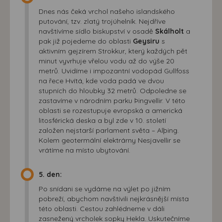
Dnes nás čeká vrchol našeho islandského
putování, tzv. zlatý trojúhelník. Nejdříve
navštívíme sídlo biskupství v osadě
Skálholt
a
pak již pojedeme do oblasti
Geysiru
s
aktivním gejzírem Strokkur, který každých pět
minut vyvrhuje vřelou vodu až do výše 20
metrů. Uvidíme i impozantní vodopád Gullfoss
na řece Hvítá, kde voda padá ve dvou
stupních do hloubky 32 metrů. Odpoledne se
zastavíme v národním parku Þingvellir. V této
oblasti se rozestupuje evropská a americká
litosférická deska a byl zde v 10. století
založen nejstarší parlament světa – Alþing.
Kolem geotermální elektrárny Nesjavellir se
vrátíme na místo ubytování.
5. den:
Po snídani se vydáme na výlet po jižním
pobreží, abychom navštívili nejkrásnější místa
této oblasti. Cestou zahlédneme v dáli
zasnežený vrcholek sopky Hekla. Uskutečníme