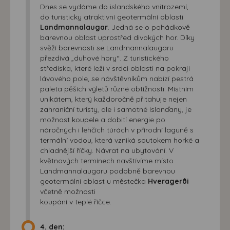
Dnes se vydáme do islandského vnitrozemí,
do turisticky atraktivní geotermální oblasti
Landmannalaugar
. Jedná se o pohádkově
barevnou oblast uprostřed divokých hor. Díky
svěží barevnosti se Landmannalaugaru
přezdívá „duhové hory“. Z turistického
střediska, které leží v srdci oblasti na pokraji
lávového pole, se návštěvníkům nabízí pestrá
paleta pěších výletů různé obtížnosti. Místním
unikátem, který každoročně přitahuje nejen
zahraniční turisty, ale i samotné Islanďany, je
možnost koupele a dobití energie po
náročných i lehčích túrách v přírodní laguně s
termální vodou, která vzniká soutokem horké a
chladnější říčky. Návrat na ubytování. V
květnových termínech navštívíme místo
Landmannalaugaru podobně barevnou
geotermální oblast u městečka
Hveragerði
včetně možnosti
koupání v teplé říčce.
4. den: