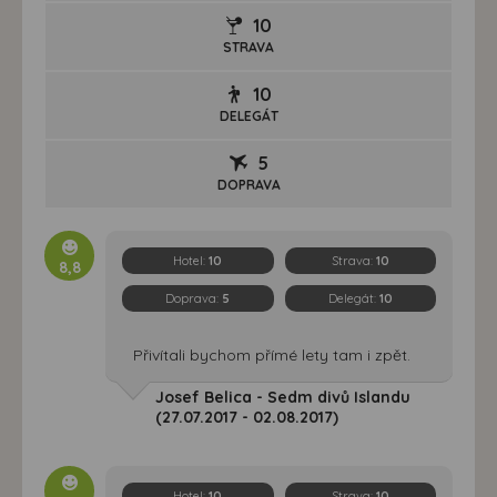
10
STRAVA
10
DELEGÁT
5
DOPRAVA
Hotel:
10
Strava:
10
8,8
Doprava:
5
Delegát:
10
Přivítali bychom přímé lety tam i zpět.
Josef Belica - Sedm divů Islandu
(27.07.2017 - 02.08.2017)
Hotel:
10
Strava:
10