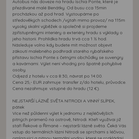
Autobus nás doveze na hradu Ischia Ponte, které je
přezdívané malé Benátky. Od busu cca 15min
procházkou až pod hrad. Vystoupáme po
středověkých schodech /výtah mimo provoz/ na 115m
vysoký skalní výběžek a společně si projdeme
zpřístupněnými interiéry a exteriéry hradu s výklady o
jeho historii. Prohlídka hradu trvá cca 1 ½ hod.
Následuje volno kdy budete mít možnost objevit
zákoutí malebného podhradí starého rybářského
přístavu Ischia Ponte s četnými obchůdky se suvenýry
a kavárnami. Výlet není vhodný pro špatně pohyblivé
osoby.
Odjezd z hotelu v cca 8:30, návrat po 14:00.
Cena 25,- EUR zahrnuje: transfer z/do hotelu, průvodce.
Cena nezahrnuje: vstupné do hradu (12 €).
NEJSTARŠÍ LÁZNĚ SVĚTA NITRODI A VINNÝ SLÍPEK,
pátek
Více než půldenní výlet k jednomu z nejléčivějších
pitných pramenů na ostrově, Nitrodi. Kteří využívai již
staří Řekové a Římané – nejstarší lázně světa. Čeká Vás
vstup do termálních lázní Nitrodi se sprchami s léčivou,
omlazující a pitnou termální vodou, které se rozkládají