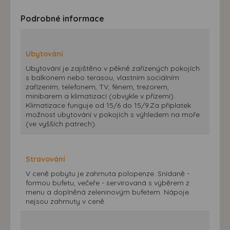
Podrobné informace
Ubytování
Ubytování je zajištěno v pěkně zařízených pokojích
s balkonem nebo terasou, vlastním sociálním
zařízením, telefonem, TV, fénem, trezorem,
minibarem a klimatizací (obvykle v přízemí).
Klimatizace funguje od 15/6 do 15/9.Za příplatek
možnost ubytování v pokojích s výhledem na moře
(ve vyšších patrech).
Stravování
V ceně pobytu je zahrnuta polopenze. Snídaně -
formou bufetu, večeře - servírovaná s výběrem z
menu a doplněná zeleninovým bufetem. Nápoje
nejsou zahrnuty v ceně.