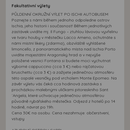
Fakultativní výlety
PŮLDENNÍ OKRUŽNÍ VÝLET PO ISCHII AUTOBUSEM
Poznejte s námi během jednoho odpoledne ostrov
Ischia, jeho historii i současnost! Během jednotlivých
zastávek uvidíte mj. Il Fungo – ztuhlou lávovou vyvřelinu
ve tvaru houby v městečku Lacco Ameno, ochutnáte s
námi místní likéry (zdarma), obzvláště vyhlášené
limoncello, z panoramatického místa nad Ischia Porto
uvidíte majestátní Aragonský hrad a v nejvýše
položené vesnici Fontana si budete moci vychutnat
výborné cappuccino (cca 3 €) nebo rajčatovou
bruschettu (cca 3 €) a zažijete jedinečnou atmosféru
této ospalé vesničky pod vrcholem Monte Epomeo. Na
závěr výletu vás čeká cca hodinová zastávka s
procházkou malebnými uličkami pitoreskního Sant
´Angela, které uchvacuje jedinečnou atmosférou
původně rybářského městečka. Odjezd z hotelů po 14
hodině, návrat po 19h.
Cena 30€ na osobu. Cena nezahrnuje: občerstvení,
vstupy