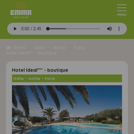
Domů
Itálie
Ischia
Forio
Hotel Ideal*** - boutique
Hotel Ideal*** - boutique
Itálie
>
Ischia
>
Forio