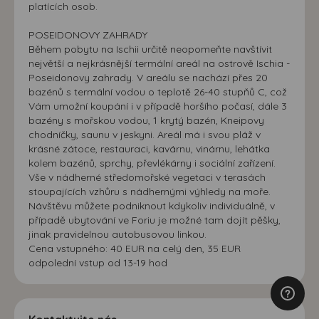
platících osob.
POSEIDONOVY ZAHRADY
Během pobytu na Ischii určitě neopomeňte navštívit
největší a nejkrásnější termální areál na ostrově Ischia -
Poseidonovy zahrady. V areálu se nachází přes 20
bazénů s termální vodou o teplotě 26-40 stupňů C, což
Vám umožní koupání i v případě horšího počasí, dále 3
bazény s mořskou vodou, 1 krytý bazén, Kneipovy
chodníčky, saunu v jeskyni. Areál má i svou pláž v
krásné zátoce, restauraci, kavárnu, vinárnu, lehátka
kolem bazénů, sprchy, převlékárny i sociální zařízení.
Vše v nádherné středomořské vegetaci v terasách
stoupajících vzhůru s nádhernými výhledy na moře.
Návštěvu můžete podniknout kdykoliv individuálně, v
případě ubytování ve Foriu je možné tam dojít pěšky,
jinak pravidelnou autobusovou linkou.
Cena vstupného: 40 EUR na celý den, 35 EUR
odpolední vstup od 13-19 hod