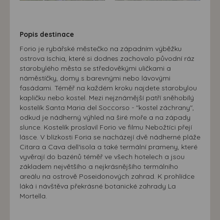
Popis destinace
Forio je rybářské městečko na západním výběžku
ostrova Ischia, které si dodnes zachovalo původní ráz
starobylého města se středověkými uličkami a
náměstíčky, domy s barevnými nebo lávovými
fasádami. Téměř na každém kroku najdete starobylou
kapličku nebo kostel. Mezi nejznámější patří sněhobílý
kostelík Santa Maria del Soccorso - "kostel záchrany",
odkud je nádherný výhled na širé moře a na západy
slunce. Kostelík proslavil Forio ve filmu Nebožtíci přejí
lásce. V blízkosti Foria se nacházejí dvě nádherné pláže
Citara a Cava dell‘isola a také termální prameny, které
vyvěrají do bazénů téměř ve všech hotelech a jsou
základem největšího a nejkrásnějšího termálního
areálu na ostrově Poseidonových zahrad. K prohlídce
láká i návštěva překrásné botanické zahrady La
Mortella.