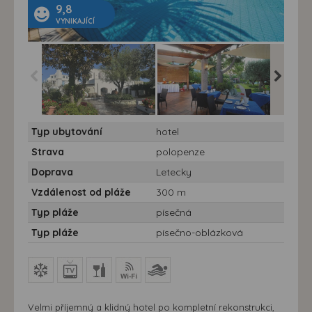
9,8
VYNIKAJÍCÍ
Hotel Ideal*** - boutique
Hotel Ideal*** - boutique
Hotel Ide
Typ ubytování
hotel
- Forio, Hotel Ideal
- Ischia - hotel Ideal,
- Forio, 
boutique, venkovní
venkovní jídelna
jídelna
Strava
polopenze
pohled na hotel
Doprava
Letecky
Vzdálenost od pláže
300 m
Typ pláže
písečná
Typ pláže
písečno-oblázková
Velmi příjemný a klidný hotel po kompletní rekonstrukci,