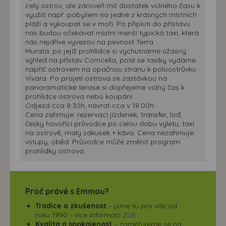
celý ostrov, ale zároveň mít dostatek volného času k
využití např. pobytem na jedné z krásných místních
pláží a vykoupat se v moři. Po připlutí do přístavu
nás budou očekávat místní menší typická taxi, která
nás nejdříve vyvezou na pevnost Terra
Murata, po jejíž prohlídce si vychutnáme úžasný
výhled na přístav Corricella, poté se taxíky vydáme
napříč ostrovem na opačnou stranu k poloostrůvku
Vivara. Po projetí ostrova se zastávkou na
panoramatické terase si dopřejeme volný čas k
prohlídce ostrova nebo koupání.
Odjezd cca 8:30h, návrat cca v 18:00h
Cena zahrnuje: rezervaci jízdenek, transfer, loď,
česky hovořící průvodce po celou dobu výletu, taxi
na ostrově, malý zákusek + káva. Cena nezahrnuje:
vstupy, oběd. Průvodce může změnit program
prohlídky ostrova.
Proč právě s Emmou?
Tradice a zkušenost
– jsme tu pro vás od
roku 1990 - více informací
ZDE
Kvalita a spokojenost
– zaměřujeme se na