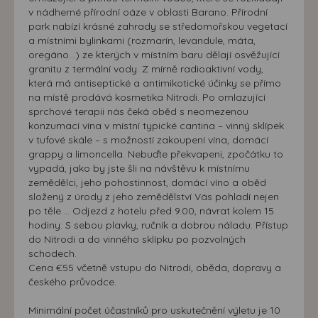
v nádherné přírodní oáze v oblasti Barano. Přírodní
park nabízí krásné zahrady se středomořskou vegetací
a místními bylinkami (rozmarín, levandule, máta,
oregáno…) ze kterých v místním baru dělají osvěžující
granitu z termální vody. Z mírně radioaktivní vody,
která má antiseptické a antimikotické účinky se přímo
na místě prodává kosmetika Nitrodi. Po omlazující
sprchové terapii nás čeká oběd s neomezenou
konzumací vína v místní typické cantina – vinný sklípek
v tufové skále – s možností zakoupení vína, domácí
grappy a limoncella. Nebuďte překvapeni, zpočátku to
vypadá, jako by jste šli na návštěvu k místnímu
zemědělci, jeho pohostinnost, domácí víno a oběd
složený z úrody z jeho zemědělství Vás pohladí nejen
po těle.... Odjezd z hotelu před 9.00, návrat kolem 15
hodiny. S sebou plavky, ručník a dobrou náladu. Přístup
do Nitrodi a do vinného sklípku po pozvolných
schodech.
Cena €55 včetně vstupu do Nitrodi, oběda, dopravy a
českého průvodce.
Minimální počet účastníků pro uskutečnění výletu je 10