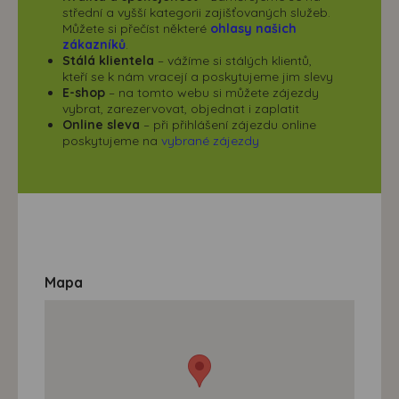
střední a vyšší kategorii zajišťovaných služeb.
Můžete si přečíst některé
ohlasy našich
zákazníků
.
Stálá klientela
– vážíme si stálých klientů,
kteří se k nám vracejí a poskytujeme jim slevy
E-shop
– na tomto webu si můžete zájezdy
vybrat, zarezervovat, objednat i zaplatit
Online sleva
– při přihlášení zájezdu online
poskytujeme na
vybrané zájezdy
Mapa