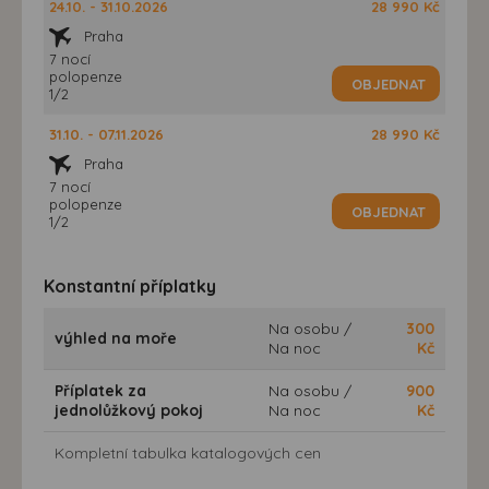
24.10. - 31.10.2026
28 990 Kč
Praha
7 nocí
polopenze
OBJEDNAT
1/2
31.10. - 07.11.2026
28 990 Kč
Praha
7 nocí
polopenze
OBJEDNAT
1/2
Konstantní příplatky
Na osobu /
300
výhled na moře
Na noc
Kč
Příplatek za
Na osobu /
900
jednolůžkový pokoj
Na noc
Kč
Kompletní tabulka katalogových cen