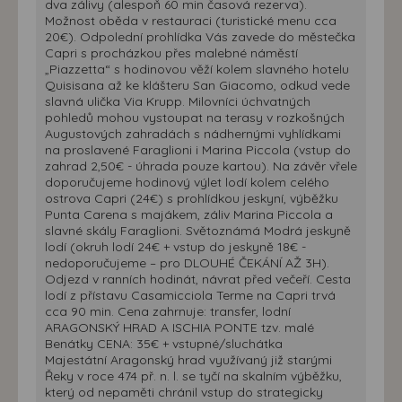
dva zálivy (alespoň 60 min časová rezerva).
Možnost oběda v restauraci (turistické menu cca
20€). Odpolední prohlídka Vás zavede do městečka
Capri s procházkou přes malebné náměstí
„Piazzetta“ s hodinovou věží kolem slavného hotelu
Quisisana až ke klášteru San Giacomo, odkud vede
slavná ulička Via Krupp. Milovníci úchvatných
pohledů mohou vystoupat na terasy v rozkošných
Augustových zahradách s nádhernými vyhlídkami
na proslavené Faraglioni i Marina Piccola (vstup do
zahrad 2,50€ - úhrada pouze kartou). Na závěr vřele
doporučujeme hodinový výlet lodí kolem celého
ostrova Capri (24€) s prohlídkou jeskyní, výběžku
Punta Carena s majákem, záliv Marina Piccola a
slavné skály Faraglioni. Světoznámá Modrá jeskyně
lodí (okruh lodí 24€ + vstup do jeskyně 18€ -
nedoporučujeme – pro DLOUHÉ ČEKÁNÍ AŽ 3H).
Odjezd v ranních hodinát, návrat před večeří. Cesta
lodí z přístavu Casamicciola Terme na Capri trvá
cca 90 min. Cena zahrnuje: transfer, lodní
ARAGONSKÝ HRAD A ISCHIA PONTE tzv. malé
Benátky CENA: 35€ + vstupné/sluchátka
Majestátní Aragonský hrad využívaný již starými
Řeky v roce 474 př. n. l. se tyčí na skalním výběžku,
který od nepaměti chránil vstup do strategicky