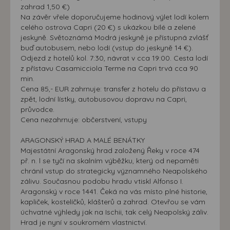
zahrad 1,50 €)
Na závěr vřele doporučujeme hodinový výlet lodí kolem
celého ostrova Capri (20 €) s ukázkou bílé a zelené
jeskyně. Světoznámá Modrá jeskyně je přístupná zvlášť
buď autobusem, nebo lodí (vstup do jeskyně 14 €).
Odjezd z hotelů kol. 7:30, návrat v cca 19:00. Cesta lodí
z přístavu Casamicciola Terme na Capri trvá cca 90
min.
Cena 85,- EUR zahrnuje: transfer z hotelu do přístavu a
zpět, lodní lístky, autobusovou dopravu na Capri,
průvodce.
Cena nezahrnuje: občerstvení, vstupy
ARAGONSKÝ HRAD A MALÉ BENÁTKY
Majestátní Aragonský hrad založený Řeky v roce 474
př. n. l se tyčí na skalním výběžku, který od nepaměti
chránil vstup do strategicky významného Neapolského
zálivu. Současnou podobu hradu vtiskl Alfonso I.
Aragonský v roce 1441. Čeká na vás místo plné historie,
kapliček, kostelíčků, klášterů a zahrad. Otevřou se vám
úchvatné výhledy jak na Ischii, tak celý Neapolský záliv.
Hrad je nyní v soukromém vlastnictví.