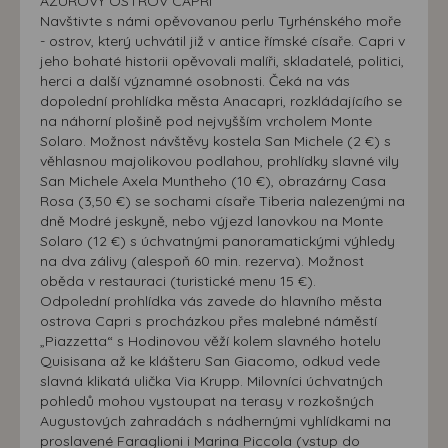
AZUROVÝ OSTROV CAPRI
Navštivte s námi opěvovanou perlu Tyrhénského moře
- ostrov, který uchvátil již v antice římské císaře. Capri v
jeho bohaté historii opěvovali malíři, skladatelé, politici,
herci a další významné osobnosti. Čeká na vás
dopolední prohlídka města Anacapri, rozkládajícího se
na náhorní plošině pod nejvyšším vrcholem Monte
Solaro. Možnost návštěvy kostela San Michele (2 €) s
věhlasnou majolikovou podlahou, prohlídky slavné vily
San Michele Axela Muntheho (10 €), obrazárny Casa
Rosa (3,50 €) se sochami císaře Tiberia nalezenými na
dně Modré jeskyně, nebo výjezd lanovkou na Monte
Solaro (12 €) s úchvatnými panoramatickými výhledy
na dva zálivy (alespoň 60 min. rezerva). Možnost
oběda v restauraci (turistické menu 15 €).
Odpolední prohlídka vás zavede do hlavního města
ostrova Capri s procházkou přes malebné náměstí
„Piazzetta“ s Hodinovou věží kolem slavného hotelu
Quisisana až ke klášteru San Giacomo, odkud vede
slavná klikatá ulička Via Krupp. Milovníci úchvatných
pohledů mohou vystoupat na terasy v rozkošných
Augustových zahradách s nádhernými vyhlídkami na
proslavené Faraglioni i Marina Piccola (vstup do