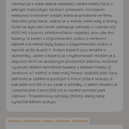
nachází se v oáze zeleně nedaleko centra města Forio s
pěkným historickým centrem, přístavem, množstvím
restaurací a kaváren a kaplí, která se proslavila ve filmu
Nebožtíci přejí lásce. Jedná se o menší, velmi milý a útulný
hotel ve stylu zen. Hotel obklopuje zahrada o rozloze cca
4000 m2 s bujnou středomořskou vegetací, jsou zde dva
bazény: 1x bazén s oligominerální vodou o venkovní
teplotě a 1x menší teplý bazén s oligominerální vodou o
teplotě až 38 stupňů C. Kolem bazénů jsou lehátka a
slunečníky. Jeden z bazénů je s hydromasáží. Hostům je k
dispozici Wi-Fi ve společných prostorách zdarma, možnost
využívání dalších termálních bazénů v blízkém hotelu (2
venkovní a 1 vnitřní) a dále malý fitness. Nejbližší pláž Cava
dell´Isola je vzdálená pouhých 5 minut chůzí k sestupu a
pak ještě cca 100 m po cestě a schůdky. V pěším dosahu je
i písečná pláž Citara (500 m) a největší termální park
ostrova - Poseidonovy zahrady (800m), který nelze
vynechat během pobytu.
Termíny
Informace
Mapa
Recenze
Destinace