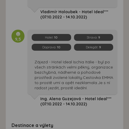
Vladimír Holoubek - Hotel Ideal***
(07.10.2022 - 14.10.2022)
Hotel:
10
Strava:
9
9,5
Doprava:
10
Delegát:
9
Zájezd - Hotel Ideal Ischia Itálie - byl po
všech stránkách velmi pěkný, organizace
bezchybná, nádherné a pohodové
prostředí zvolené lokality.Cestovka EMMA
to prostě umí a opět nezklamala.Je s ní
radost jezdit, prostě ideální.
Ing. Alena Guzejová - Hotel Ideal***
(07.10.2022 - 14.10.2022)
Destinace a výlety