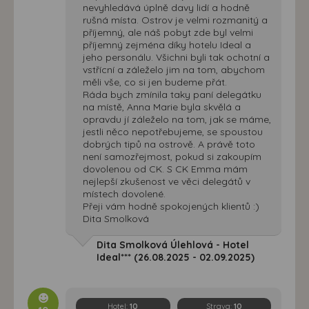
nevyhledává úplně davy lidí a hodně
rušná místa. Ostrov je velmi rozmanitý a
příjemný, ale náš pobyt zde byl velmi
příjemný zejména díky hotelu Ideal a
jeho personálu. Všichni byli tak ochotní a
vstřícní a záleželo jim na tom, abychom
měli vše, co si jen budeme přát.
Ráda bych zmínila taky paní delegátku
na místě, Anna Marie byla skvělá a
opravdu jí záleželo na tom, jak se máme,
jestli něco nepotřebujeme, se spoustou
dobrých tipů na ostrově. A právě toto
není samozřejmost, pokud si zakoupím
dovolenou od CK. S CK Emma mám
nejlepší zkušenost ve věci delegátů v
místech dovolené.
Přeji vám hodně spokojených klientů :)
Dita Smolková
Dita Smolková Úlehlová - Hotel
Ideal*** (26.08.2025 - 02.09.2025)
Hotel:
10
Strava:
10