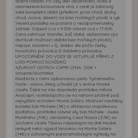
dobrá nálada. Po celý den občerstvení, voda a
neomezená konzumace vína, v ceně je zahrnutý
také kompletní oběd (předkrm, první chod, druhý
chod, ovoce, desert) na bázi mořských plodů a ryb.
Veselá posádka se postará o nezapomenutelný
zážitek. Odjezd cca v 9:30h návrat cca v 17:00h
Cena zahrnuje: transfer, loď, oběd, občerstvení (po
domluvě možnost oběda bez mořských plodů),
nápoje, asistenci v čj, anebo dle počtu česky
hovořícího průvodce či italského průvodce.
UPOZORNĚNÍ: DO VODY SE VSTUPUJE PŘÍMO Z
LODI POMOCÍ SCHŮDKŮ.
AZUROVÝ OSTROV CAPRI CENA: 120€ +
vstupné/sluchátka
Navštivte s námi opěvovanou perlu Tyrhénského
moře - ostrov, který uchvátil již v antice římské
císaře. Čeká na Vás dopolední prohlídka města
Anacapri, rozkládajícího se na náhorní plošině pod
nejvyšším vrcholem Monte Solaro. Možnost návštěvy
kostela San Michele (3€) s věhlasnou majolikovou
podlahou, prohlídka slavné vily San Michele - Axela
Muntheho (10€), obrazárny Casa Rossa (3,5€) se
sochami císaře Tiberia nalezenými na dně Modré
jeskyně nebo výjezd lanovkou na Monte Solaro
(14€) s úchvatnými panoramatickými výhledy na