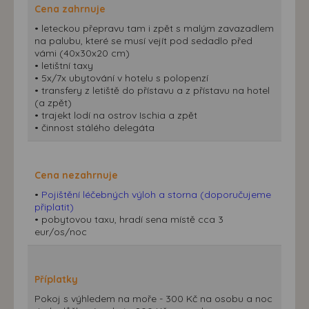
Cena zahrnuje
• leteckou přepravu tam i zpět s malým zavazadlem
na palubu, které se musí vejít pod sedadlo před
vámi (40x30x20 cm)
• letištní taxy
• 5x/7x ubytování v hotelu s polopenzí
• transfery z letiště do přístavu a z přístavu na hotel
(a zpět)
• trajekt lodí na ostrov Ischia a zpět
• činnost stálého delegáta
Cena nezahrnuje
•
Pojištění léčebných výloh a storna (doporučujeme
připlatit)
• pobytovou taxu, hradí sena místě cca 3
eur/os/noc
Příplatky
Pokoj s výhledem na moře - 300 Kč na osobu a noc