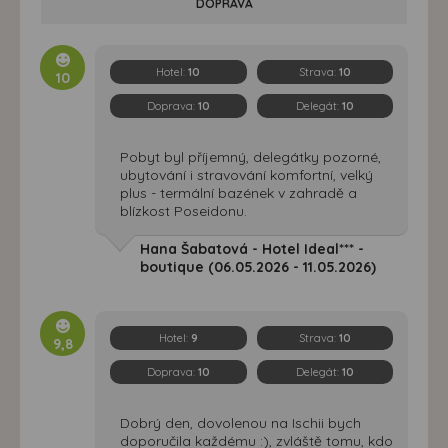
DOPRAVA
Hotel:
10
Strava:
10
10
Doprava:
10
Delegát:
10
Pobyt byl příjemný, delegátky pozorné,
ubytování i stravování komfortní, velký
plus - termální bazének v zahradě a
blízkost Poseidonu.
Hana Šabatová - Hotel Ideal*** -
boutique (06.05.2026 - 11.05.2026)
Hotel:
9
Strava:
10
9,8
Doprava:
10
Delegát:
10
Dobrý den, dovolenou na Ischii bych
doporučila každému :), zvláště tomu, kdo