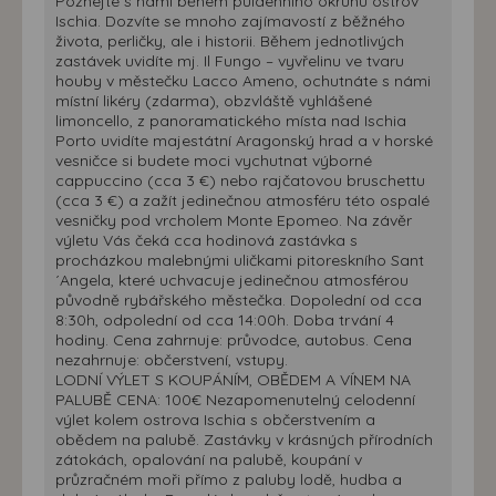
Poznejte s námi během půldenního okruhu ostrov
Ischia. Dozvíte se mnoho zajímavostí z běžného
života, perličky, ale i historii. Během jednotlivých
zastávek uvidíte mj. Il Fungo – vyvřelinu ve tvaru
houby v městečku Lacco Ameno, ochutnáte s námi
místní likéry (zdarma), obzvláště vyhlášené
limoncello, z panoramatického místa nad Ischia
Porto uvidíte majestátní Aragonský hrad a v horské
vesničce si budete moci vychutnat výborné
cappuccino (cca 3 €) nebo rajčatovou bruschettu
(cca 3 €) a zažít jedinečnou atmosféru této ospalé
vesničky pod vrcholem Monte Epomeo. Na závěr
výletu Vás čeká cca hodinová zastávka s
procházkou malebnými uličkami pitoreskního Sant
´Angela, které uchvacuje jedinečnou atmosférou
původně rybářského městečka. Dopolední od cca
8:30h, odpolední od cca 14:00h. Doba trvání 4
hodiny. Cena zahrnuje: průvodce, autobus. Cena
nezahrnuje: občerstvení, vstupy.
LODNÍ VÝLET S KOUPÁNÍM, OBĚDEM A VÍNEM NA
PALUBĚ CENA: 100€ Nezapomenutelný celodenní
výlet kolem ostrova Ischia s občerstvením a
obědem na palubě. Zastávky v krásných přírodních
zátokách, opalování na palubě, koupání v
průzračném moři přímo z paluby lodě, hudba a