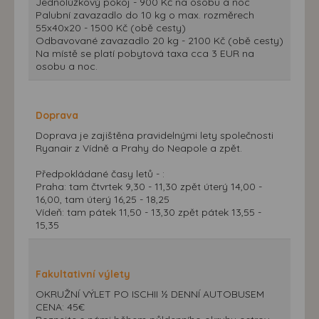
Jednolůžkový pokoj - 900 Kč na osobu a noc
Palubní zavazadlo do 10 kg o max. rozměrech
55x40x20 - 1500 Kč (obě cesty)
Odbavované zavazadlo 20 kg - 2100 Kč (obě cesty)
Na místě se platí pobytová taxa cca 3 EUR na
osobu a noc.
Doprava
Doprava je zajištěna pravidelnými lety společnosti
Ryanair z Vídně a Prahy do Neapole a zpět.
Předpokládané časy letů - :
Praha: tam čtvrtek 9,30 - 11,30 zpět úterý 14,00 -
16,00, tam úterý 16,25 - 18,25
Vídeň: tam pátek 11,50 - 13,30 zpět pátek 13,55 -
15,35
Fakultativní výlety
OKRUŽNÍ VÝLET PO ISCHII ½ DENNÍ AUTOBUSEM
CENA: 45€