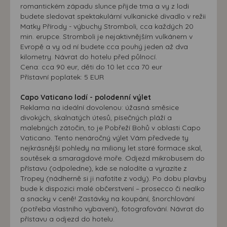
romantickém západu slunce přijde tma a vy z lodi
budete sledovat spektakulární vulkanické divadlo v režii
Matky Přírody - výbuchy Stromboli, cca každých 20
min. erupce. Stromboli je nejaktivnějším vulkánem v
Evropě a vy od ní budete cca pouhý jeden až dva
kilometry. Návrat do hotelu před půlnocí.
Cena: cca 90 eur, děti do 10 let cca 70 eur
Přístavní poplatek: 5 EUR
Capo Vaticano lodí - polodenní výlet
Reklama na ideální dovolenou: úžasná směsice
divokých, skalnatých útesů, písečných pláží a
malebných zátočin, to je Pobřeží Bohů v oblasti Capo
Vaticano. Tento nenáročný výlet Vám předvede ty
nejkrásnější pohledy na miliony let staré formace skal,
soutěsek a smaragdové moře. Odjezd mikrobusem do
přístavu (odpoledne), kde se nalodíte a vyrazíte z
Tropey (nádherně si ji nafotíte z vody). Po dobu plavby
bude k dispozici malé občerstvení – prosecco či nealko
a snacky v ceně! Zastávky na koupání, šnorchlování
(potřeba vlastního vybavení), fotografování. Návrat do
přístavu a odjezd do hotelu.