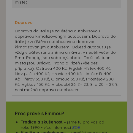
místě)
Doprava
Doprava do Itálie je zajištěna autobusovou
dopravou klimatizovaným autobusem. Doprava do
Itálie je zajištěna autobusovou dopravou
klimatizovaným autobusem. Odjezd autobusu je
vždy v pátek ráno z Brna a návrat v neděli večer do
Brna. Pobyty jsou sobota/sobota. Další nástupní
místa jsou Jihlava, Praha a Plzeň (vše bez
příplatku), Ostrava 400 Kč, Frýdek Místek 400 Kč,
Nový Jičín 400 Kč, Hranice 400 Kč, Lipník n.B. 400
Kč, Přerov 350 Kč, Olomouc 350 Kč, Prostějov 200
Kč, Vyškov 150 Kč. V období 26. 7.– 23. 8. a 20. – 27. 9.
není možná doprava autobusem.
Proč právě s Emmou?
Tradice a zkušenost
– jsme tu pro vás od
roku 1990 - více informací
ZDE
Kvalita a spokojenost
– zaměřujeme se na