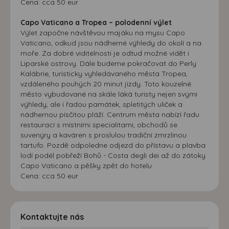
Cena: cca 50 eur
Capo Vaticano a Tropea – polodenní výlet
Výlet započne návštěvou majáku na mysu Capo
Vaticano, odkud jsou nádherné výhledy do okolí a na
moře. Za dobré viditelnosti je odtud možné vidět i
Liparské ostrovy. Dále budeme pokračovat do Perly
Kalábrie, turisticky vyhledávaného města Tropea,
vzdáleného pouhých 20 minut jízdy. Toto kouzelné
město vybudované na skále láká turisty nejen svými
výhledy, ale i řadou památek, spletitých uliček a
nádhernou písčitou pláží. Centrum města nabízí řadu
restaurací s místními specialitami, obchodů se
suvenýry a kaváren s proslulou tradiční zmrzlinou
tartufo. Pozdě odpoledne odjezd do přístavu a plavba
lodí podél pobřeží Bohů - Costa degli dei až do zátoky
Capo Vaticano a pěšky zpět do hotelu.
Cena: cca 50 eur
Kontaktujte nás