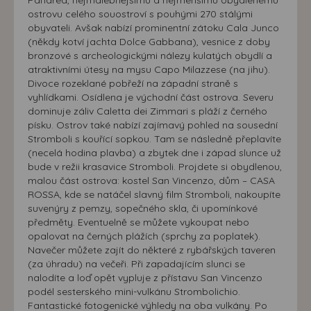
Panarea, nejmalebnějšímu a nejmenšímu obydlenému
ostrovu celého souostroví s pouhými 270 stálými
obyvateli. Avšak nabízí prominentní zátoku Cala Junco
(někdy kotví jachta Dolce Gabbana), vesnice z doby
bronzové s archeologickými nálezy kulatých obydlí a
atraktivními útesy na mysu Capo Milazzese (na jihu).
Divoce rozeklané pobřeží na západní straně s
vyhlídkami. Osídlena je východní část ostrova. Severu
dominuje záliv Caletta dei Zimmari s pláží z černého
písku. Ostrov také nabízí zajímavý pohled na sousední
Stromboli s kouřící sopkou. Tam se následně přeplavíte
(necelá hodina plavba) a zbytek dne i západ slunce už
bude v režii krasavice Stromboli. Projdete si obydlenou,
malou část ostrova: kostel San Vincenzo, dům – CASA
ROSSA, kde se natáčel slavný film Stromboli, nakoupíte
suvenýry z pemzy, sopečného skla, či upomínkové
předměty. Eventuelně se můžete vykoupat nebo
opalovat na černých plážích (sprchy za poplatek).
Navečer můžete zajít do některé z rybářských taveren
(za úhradu) na večeři. Při zapadajícím slunci se
nalodíte a loď opět vypluje z přístavu San Vincenzo
podél sesterského mini-vulkánu Strombolichio.
Fantastické fotogenické výhledy na oba vulkány. Po