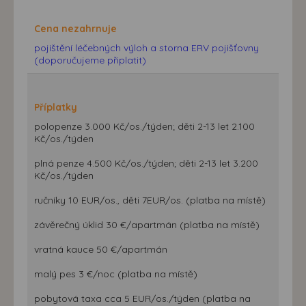
Cena nezahrnuje
pojištění léčebných výloh a storna ERV pojišťovny
(doporučujeme připlatit)
Příplatky
polopenze 3.000 Kč/os./týden; děti 2-13 let 2.100
Kč/os./týden
plná penze 4.500 Kč/os./týden; děti 2-13 let 3.200
Kč/os./týden
ručníky 10 EUR/os., děti 7EUR/os. (platba na místě)
závěrečný úklid 30 €/apartmán (platba na místě)
vratná kauce 50 €/apartmán
malý pes 3 €/noc (platba na místě)
pobytová taxa cca 5 EUR/os./týden (platba na