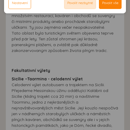
souhlasu může dojít mj. k zobrazování informací
Nastavení
Povolit nezbytné
Povolit vše
Reklamní cookies používáme my nebo třetí strana k
zajet vlakem nebo hotelovým transferem (za
možnost analýzy výkonu a optimalizace našeho webu.
neodpovídající Vaším potřebám, méně užitečné nabídce či
poplatek). Zde si mohou užít místního čilého života s
zobrazování relevantní reklamy nebo obsahu jak na
doporučení.
množstvím restaurací, kaváren i obchodů se suvenýry
našem webu, tak na webech třetích stran. Díky tomu
či místními produkty anebo procházek starobylými
máme možnost vytvářet profily založené na Vašich
uličkami. Ty jsou zejména večer neopakovatelné.
zájmech. Na základě těchto informací není zpravidla
Tato oblast byla turistickým světem objevena teprve
možná bezprostřední identifikace uživatele. Bez vyjádření
před pár lety. Ten zůstal ohromen její krásou,
panenskými plážemi, a zvláště pak důkladně
souhlasu, nedojde k zobrazování obsahu a reklam
zakonzervovaným způsobem života plným tradic.
přizpůsobených Vašim zájmům.
Fakultativní výlety
Sicílie –Taormina - celodenní výlet
Celodenní výlet autobusem a trajektem na Sicílii.
Přejedeme Messinskou úžinu oddělující Kalábrii od
Sicílie (klidný trajekt cca 20 min) a navštívíme
Taorminu, jedno z nejkrásnějších a
nejnavštěvovanějších měst Sicílie. Její kouzlo nespočívá
jen v nádherných starobylých uličkách a náměstích
plných kaváren, obchůdků se suvenýry ale i v jejích
historických památkách, jako je Dóm, řecké divadlo,