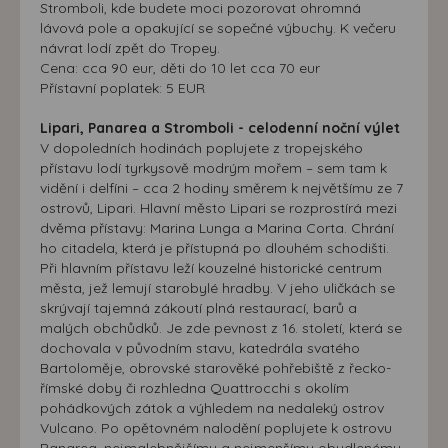
Stromboli, kde budete moci pozorovat ohromná
lávová pole a opakující se sopečné výbuchy. K večeru
návrat lodí zpět do Tropey.
Cena: cca 90 eur, děti do 10 let cca 70 eur
Přístavní poplatek: 5 EUR
Lipari, Panarea a Stromboli - celodenní noční výlet
V dopoledních hodinách poplujete z tropejského
přístavu lodí tyrkysově modrým mořem – sem tam k
vidění i delfíni – cca 2 hodiny směrem k největšímu ze 7
ostrovů, Lipari. Hlavní město Lipari se rozprostírá mezi
dvěma přístavy: Marina Lunga a Marina Corta. Chrání
ho citadela, která je přístupná po dlouhém schodišti.
Při hlavním přístavu leží kouzelné historické centrum
města, jež lemují starobylé hradby. V jeho uličkách se
skrývají tajemná zákoutí plná restaurací, barů a
malých obchůdků. Je zde pevnost z 16. století, která se
dochovala v původním stavu, katedrála svatého
Bartoloměje, obrovské starověké pohřebiště z řecko-
římské doby či rozhledna Quattrocchi s okolím
pohádkových zátok a výhledem na nedaleký ostrov
Vulcano. Po opětovném nalodění poplujete k ostrovu