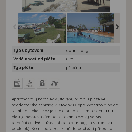
Apartmány Athragon -
Apartmány Athragon -
Apartmá
Typ ubytování
apartmány
autobus - Apartmány
autobus - bazén
autobus -
Athragon
Kalábrie
Vzdálenost od pláže
0 m
Typ pláže
písečná
Apartmánový komplex vystavěný přímo u pláže ve
středomořské zahradě v letovisku Capo Vaticano v oblasti
Kalábrie (Itálie). Pláž je zde dlouhá s bílým pískem a na
pláži je návštěvníkům poskytován plážový servis –
slunečník a dvě plážová křesla (zdarma, jen v srpnu za
poplatek). Komplex je zasazený do pobřežní přírody a