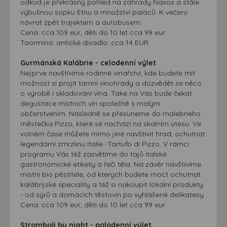
odkud je překrásný pohled na zahrady Naxos a stále
výbušnou sopku Etnu a množství paláců. K večeru
návrat zpět trajektem a autobusem.
Cena: cca 109 eur, děti do 10 let cca 99 eur
Taormina: antické divadlo: cca 14 EUR
Gurmánská Kalábrie - celodenní výlet
Nejprve navštívíme rodinné vinařství, kde budete mít
možnost si projít tamní vinohrady a dozvědět se něco
o výrobě i skladování vína. Také na Vás bude čekat
degustace místních vín společně s malým
občerstvením. Následně se přesuneme do malebného
městečka Pizzo, které se nachází na skalním útesu. Ve
volném čase můžete mimo jiné navštívit hrad, ochutnat
legendární zmrzlinu Italíe -Tartufo di Pizzo. V rámci
programu Vás též zasvětíme do tajů italské
gastronomické etikety a řeči těla. Na závěr navštívíme
místní bio pěstitele, od kterých budete moct ochutnat
kalábrijské speciality a též si nakoupit lokální produkty
- od sýrů a domácích těstovin po vyhlášené delikatesy.
Cena: cca 109 eur, děti do 10 let cca 99 eur
Stromboli by night - polodenní výlet