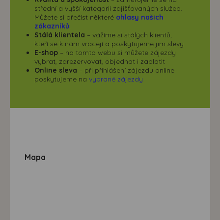
střední a vyšší kategorii zajišťovaných služeb.
Můžete si přečíst některé
ohlasy našich
zákazníků
.
Stálá klientela
– vážíme si stálých klientů,
kteří se k nám vracejí a poskytujeme jim slevy
E-shop
– na tomto webu si můžete zájezdy
vybrat, zarezervovat, objednat i zaplatit
Online sleva
– při přihlášení zájezdu online
poskytujeme na
vybrané zájezdy
Mapa