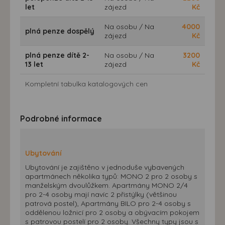
let
zájezd
Kč
Na osobu / Na
4000
plná penze dospělý
zájezd
Kč
plná penze dítě 2-
Na osobu / Na
3200
13 let
zájezd
Kč
Kompletní tabulka katalogových cen
Podrobné informace
Ubytování
Ubytování je zajištěno v jednoduše vybavených
apartmánech několika typů: MONO 2 pro 2 osoby s
manželským dvoulůžkem. Apartmány MONO 2/4
pro 2-4 osoby mají navíc 2 přistýlky (většinou
patrová postel), Apartmány BILO pro 2-4 osoby s
oddělenou ložnicí pro 2 osoby a obývacím pokojem
s patrovou postelí pro 2 osoby. Všechny typy jsou s