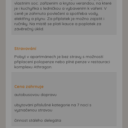
vlastním soc. zařízením a krytou verandou, na které
je i kuchyňka s ledničkou a vybavením k vaření. V
ceně je zahrnuto povlečení a spotřeba vody,
elektřiny a plynu. Za příplatek je možno zajistit i
ručníky. Na místě se platí kauce a poplatek za
závěrečný úklid.
Stravování
Pobyt v apartmánech je bez stravy s možností
připlacení polopenze nebo plné penze v restauraci
komplexu Athragon.
Cena zahrnuje
autobusovou dopravu
ubytování příslušné kategorie na 7 nocí s
vyznačenou stravou
činnost stálého delegáta