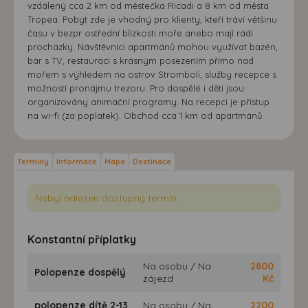
vzdálený cca 2 km od městečka Ricadi a 8 km od města
Tropea. Pobyt zde je vhodný pro klienty, kteří tráví většinu
času v bezpr ostřední blízkosti moře anebo mají rádi
procházky. Návštěvníci apartmánů mohou využívat bazén,
bar s TV, restauraci s krásným posezením přímo nad
mořem s výhledem na ostrov Stromboli, služby recepce s
možností pronájmu trezoru. Pro dospělé i děti jsou
organizovány animační programy. Na recepci je přístup
na wi-fi (za poplatek). Obchod cca 1 km od apartmánů.
Termíny
Informace
Mapa
Destinace
Nebyl nalezen dostupný termín.
Konstantní příplatky
Na osobu / Na
2800
Polopenze dospělý
zájezd
Kč
polopenze dítě 2-13
Na osobu / Na
2200