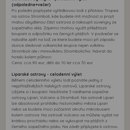
(odpoledne+večer)
Po poledni poplujete vyhlídkovou lodí z přístavu Tropea
na ostrov Stromboli, kde budete mít možnost si projít
malou obydlenou část ostrova a nakoupit suvenýry ze
sopečného skla. Zájemci mohou využít příležitosti
koupaní a odpočinku na černých plážích. V podvečer se
nalodíte zpět na loď, ze které budete moci při západu
slunce sledovat vulkanické erupce nejen vulkánu
Stromboli ale i minivulkánu Strombolichio. Návrat do
hotelu kolem půlnoci.
Cena: cca 90 eur, děti do 10 let cca 70 eur
Liparské ostrovy - celodenní výlet
Během celodenního výletu lodí poznáte jedny z
nejpřitažlivějších italských ostrovů, Liparské ostrovy.
Užijete si i koupání. Navštívíte 3 nádherné sopečné
ostrovy Lipari, Vulcano a Stromboli. Na ostrově Lipari
lze absolvovat prohlídku historického města Lipari
nebo se budete moci zúčastnit okruhu mikrobusem
kolem ostrova. Na ostrově Vulcano se můžete vydat na
krátkou procházku nebo se vykoupat na plážích z
černého sopečného písku. Na závěr připlujete k ostrovu