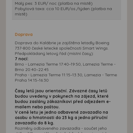
Malý pes: 3 EUR/ noc (platba na místě)
Pobytová taxa: cca 10 EUR/os./týden (platba na
místě)
Doprava
Doprava do Kalábrie je zajištěna letadly Boeing
737-800 české letecké společnosti Smart Wings.
Předpokládaný letový řád (místní časy):
7 nocí:
Brno - Lamezia Terme 17:40–19:50, Lamezia Terme -
Brno 20:40–22:45
Praha - Lamezia Terme 11:15–13:30, Lamezia - Terme
Praha 14:15–16:30
Časy letů jsou orientační. Závazné časy letů
budou uvedeny v pokynech na zájezd, které
budou zaslány zákazníkovi před odjezdem e-
mailem nebo poštou.
V ceně letu je jedno odbavené zavazadlo na
osobu o hmotnosti do 23 kg a jedno příruční
zavazadlo do 8 kg.
Rozměry odbaveného zavazadla - součet jeho