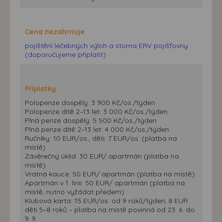
Cena nezahrnuje
pojištění léčebných výloh a storna ERV pojišťovny
(doporučujeme připlatit)
Příplatky
Polopenze dospělý: 3 900 Kč/os./týden
Polopenze dítě 2–13 let: 3 000 Kč/os./týden
Plná penze dospělý: 5 500 Kč/os./týden
Plná penze dítě 2–13 let: 4 000 Kč/os./týden
Ručníky: 10 EUR/os., děti: 7 EUR/os. (platba na
místě)
Závěrečný úklid: 30 EUR/ apartmán (platba na
místě)
Vratná kauce: 50 EUR/ apartmán (platba na místě)
Apartmán v 1. linii: 50 EUR/ apartmán (platba na
místě, nutno vyžádat předem)
Klubová karta: 15 EUR/os. od 9 roků/týden, 8 EUR
děti 5–8 roků – platba na místě povinná od 23. 6. do
9. 9.