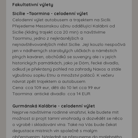
Fakultativní výlety
Sicílie –Taormina - celodenní výlet
Celodenní výlet autobusem a trajektem na Sicílii.
Přejedeme Messinskou úžinu oddělující Kalábrii od
Sicílie (klidný trajekt cca 20 min) a navštívíme
Taorminu, jedno z nejkrásnějších a
nejnavštěvovanějších měst Sicílie. Její kouzlo nespočívá
jen v nádherných starobylých uličkách a náměstích
plných kaváren, obchůdků se suvenýry ale i v jejích
historických památkách, jako je Dóm, řecké divadlo,
odkud je překrásný pohled na zahrady Naxos a stále
výbušnou sopku Etnu a množství paláců. K večeru
návrat zpět trajektem a autobusem.
Cena: cca 109 eur, děti do 10 let cca 99 eur
Taormina: antické divadlo: cca 14 EUR
Gurmánská Kalábrie - celodenní výlet
Nejprve navštívíme rodinné vinařství, kde budete mít
možnost si projít tamní vinohrady a dozvědět se něco
o výrobě i skladování vína. Také na Vás bude čekat
degustace místních vín společně s malým
občerstvením. Následně se přesuneme do malebného