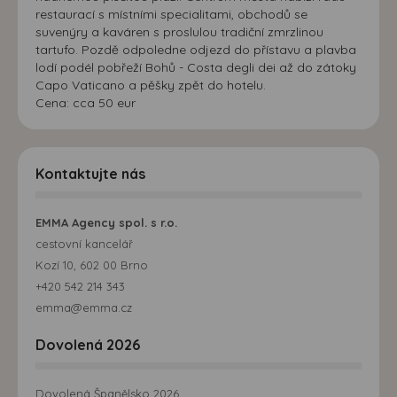
restaurací s místními specialitami, obchodů se
suvenýry a kaváren s proslulou tradiční zmrzlinou
tartufo. Pozdě odpoledne odjezd do přístavu a plavba
lodí podél pobřeží Bohů - Costa degli dei až do zátoky
Capo Vaticano a pěšky zpět do hotelu.
Cena: cca 50 eur
Kontaktujte nás
EMMA Agency spol. s r.o.
cestovní kancelář
Kozí 10, 602 00 Brno
+420 542 214 343
emma@emma.cz
Dovolená 2026
Dovolená Španělsko 2026