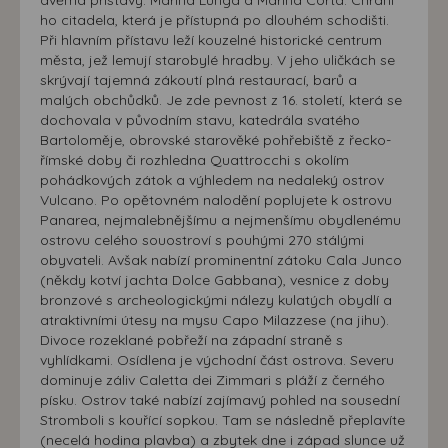
dvěma přístavy: Marina Lunga a Marina Corta. Chrání
ho citadela, která je přístupná po dlouhém schodišti.
Při hlavním přístavu leží kouzelné historické centrum
města, jež lemují starobylé hradby. V jeho uličkách se
skrývají tajemná zákoutí plná restaurací, barů a
malých obchůdků. Je zde pevnost z 16. století, která se
dochovala v původním stavu, katedrála svatého
Bartoloměje, obrovské starověké pohřebiště z řecko-
římské doby či rozhledna Quattrocchi s okolím
pohádkových zátok a výhledem na nedaleký ostrov
Vulcano. Po opětovném nalodění poplujete k ostrovu
Panarea, nejmalebnějšímu a nejmenšímu obydlenému
ostrovu celého souostroví s pouhými 270 stálými
obyvateli. Avšak nabízí prominentní zátoku Cala Junco
(někdy kotví jachta Dolce Gabbana), vesnice z doby
bronzové s archeologickými nálezy kulatých obydlí a
atraktivními útesy na mysu Capo Milazzese (na jihu).
Divoce rozeklané pobřeží na západní straně s
vyhlídkami. Osídlena je východní část ostrova. Severu
dominuje záliv Caletta dei Zimmari s pláží z černého
písku. Ostrov také nabízí zajímavý pohled na sousední
Stromboli s kouřící sopkou. Tam se následně přeplavíte
(necelá hodina plavba) a zbytek dne i západ slunce už