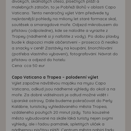
divokých, skalnatých útesů, písečných pláží a
malebných zátočin, to je Pobřeží Bohů v oblasti Capo
Vaticano. Tento nenáročný výlet Vám předvede ty
nejkrásnější pohledy na miliony let staré formace skal,
soutěsek a smaragdové moře. Odjezd mikrobusem do
přístavu (odpoledne), kde se nalodíte a vyrazíte z
Tropey (nádherně si ji nafotíte z vody). Po dobu plavby
bude k dispozici malé občerstvení – prosecco či nealko
a snacky v ceně! Zastávky na koupání, šnorchlování
(potřeba vlastního vybavení), fotografování. Návrat do
přístavu a odjezd do hotelu.
Cena: cca 50 eur
Capo Vaticano a Tropea – polodenní výlet
Výlet započne návštěvou majáku na mysu Capo
Vaticano, odkud jsou nádherné výhledy do okolí a na
moře. Za dobré viditelnosti je odtud možné vidět i
Liparské ostrovy. Dále budeme pokračovat do Perly
Kalábrie, turisticky vyhledávaného města Tropea,
vzdáleného pouhých 20 minut jízdy. Toto kouzelné
město vybudované na skále láká turisty nejen svými
výhledy, ale i řadou památek, spletitých uliček a
nádhernou písčitou pláží. Centrum města nabízí řadu