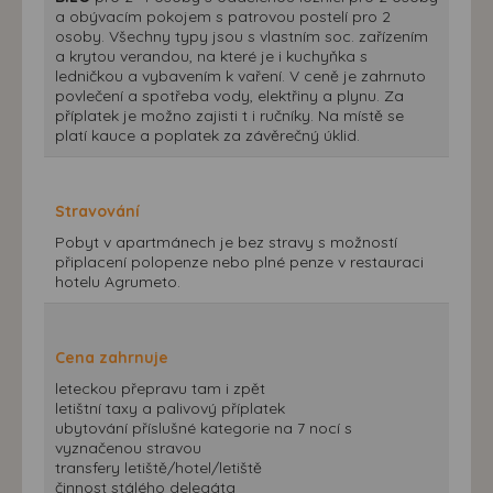
a obývacím pokojem s patrovou postelí pro 2
osoby. Všechny typy jsou s vlastním soc. zařízením
a krytou verandou, na které je i kuchyňka s
ledničkou a vybavením k vaření. V ceně je zahrnuto
povlečení a spotřeba vody, elektřiny a plynu. Za
příplatek je možno zajisti t i ručníky. Na místě se
platí kauce a poplatek za závěrečný úklid.
Stravování
Pobyt v apartmánech je bez stravy s možností
připlacení polopenze nebo plné penze v restauraci
hotelu Agrumeto.
Cena zahrnuje
leteckou přepravu tam i zpět
letištní taxy a palivový příplatek
ubytování příslušné kategorie na 7 nocí s
vyznačenou stravou
transfery letiště/hotel/letiště
činnost stálého delegáta