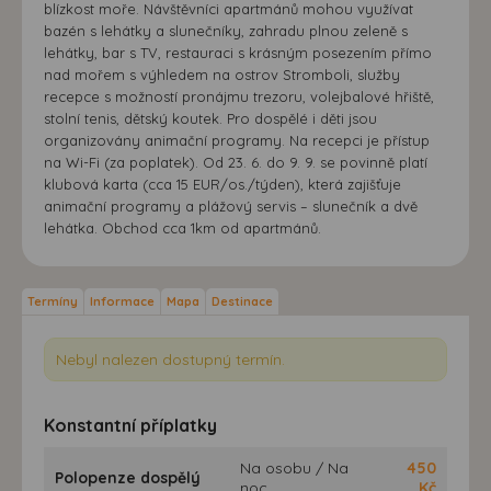
blízkost moře. Návštěvníci apartmánů mohou využívat
bazén s lehátky a slunečníky, zahradu plnou zeleně s
lehátky, bar s TV, restauraci s krásným posezením přímo
nad mořem s výhledem na ostrov Stromboli, služby
recepce s možností pronájmu trezoru, volejbalové hřiště,
stolní tenis, dětský koutek. Pro dospělé i děti jsou
organizovány animační programy. Na recepci je přístup
na Wi-Fi (za poplatek). Od 23. 6. do 9. 9. se povinně platí
klubová karta (cca 15 EUR/os./týden), která zajišťuje
animační programy a plážový servis – slunečník a dvě
lehátka. Obchod cca 1km od apartmánů.
Termíny
Informace
Mapa
Destinace
Nebyl nalezen dostupný termín.
Konstantní příplatky
Na osobu / Na
450
Polopenze dospělý
noc
Kč