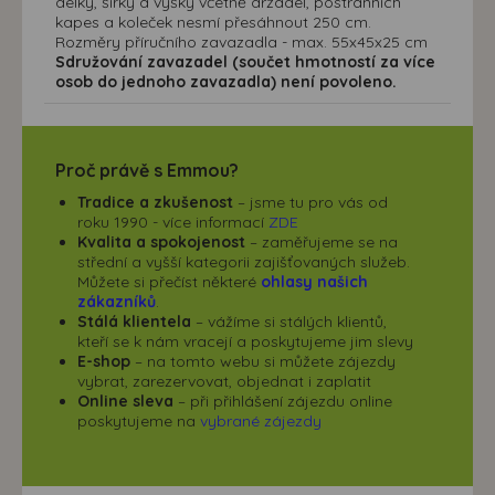
délky, šířky a výšky včetně držadel, postranních
kapes a koleček nesmí přesáhnout 250 cm.
Rozměry příručního zavazadla - max. 55x45x25 cm
Sdružování zavazadel (součet hmotností za více
osob do jednoho zavazadla) není povoleno.
Proč právě s Emmou?
Tradice a zkušenost
– jsme tu pro vás od
roku 1990 - více informací
ZDE
Kvalita a spokojenost
– zaměřujeme se na
střední a vyšší kategorii zajišťovaných služeb.
Můžete si přečíst některé
ohlasy našich
zákazníků
.
Stálá klientela
– vážíme si stálých klientů,
kteří se k nám vracejí a poskytujeme jim slevy
E-shop
– na tomto webu si můžete zájezdy
vybrat, zarezervovat, objednat i zaplatit
Online sleva
– při přihlášení zájezdu online
poskytujeme na
vybrané zájezdy