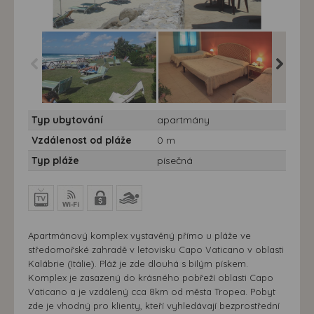
Apartmány Athragon -
Apartmány Athragon -
Apartmá
Typ ubytování
apartmány
Apartmány Athragon
Itálie, Kalábrie, Hotel
Itálie, K
Athragon
Athrago
Vzdálenost od pláže
0 m
Typ pláže
písečná
Apartmánový komplex vystavěný přímo u pláže ve
středomořské zahradě v letovisku Capo Vaticano v oblasti
Kalábrie (Itálie). Pláž je zde dlouhá s bílým pískem.
Komplex je zasazený do krásného pobřeží oblasti Capo
Vaticano a je vzdálený cca 8km od města Tropea. Pobyt
zde je vhodný pro klienty, kteří vyhledávají bezprostřední