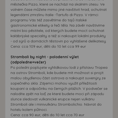
městečka Pizzo, které se nachází na skalním útesu. Ve
volném čase můžete mimo jiné navštívit hrad, ochutnat
legendární zmrzlinu Italíe -Tartufo di Pizzo. V rámci
programu Vás též zasvětíme do tajů italské
gastronomické etikety a řeči těla. Na závěr navštívíme
místní bio pěstitele, od kterých budete moct ochutnat
kalábrijské speciality a též si nakoupit lokální produkty
- od sýrů a domácích těstovin po vyhlášené delikatesy.
Cena: cca 109 eur, děti do 10 let cca 99 eur
Stromboli by night - polodenní výlet
(odpoledne+večer)
Po poledni poplujete vyhlídkovou lodí z přístavu Tropea
na ostrov Stromboli, kde budete mít možnost si projít
malou obydlenou část ostrova a nakoupit suvenýry ze
sopečného skla. Zájemci mohou využít příležitosti
koupaní a odpočinku na černých plážích. V podvečer se
nalodíte zpět na loď, ze které budete moci při západu
slunce sledovat vulkanické erupce nejen vulkánu
Stromboli ale i minivulkánu Strombolichio. Návrat do
hotelu kolem půlnoci.
Cena: cca 90 eur, děti do 10 let cca 70 eur