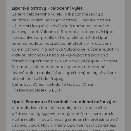
Liparské ostrovy - celodenní výlet
Během celodenního výletu lodí poznáte jedny z
nejpřitažlivějších italských ostrovů, Liparské ostrovy.
Užijete si i koupání. Navštívíte 3 nádherné sopečné
ostrovy Lipari, Vulcano a Stromboli. Na ostrově Lipari
lze absolvovat prohlídku historického města Lipari
nebo se budete moci zúčastnit okruhu mikrobusem
kolem ostrova. Na ostrově Vulcano se můžete vydat na
krátkou procházku nebo se vykoupat na plážích z
černého sopečného písku. Na závěr připlujete k ostrovu
Stromboli, kde budete moci pozorovat ohromná
lávová pole a opakující se sopečné výbuchy. K večeru
návrat lodí zpět do Tropey.
Cena: cca 90 eur, děti do 10 let cca 70 eur
Přístavní poplatek: 5 EUR
Lipari, Panarea a Stromboli - celodenní noční výlet
V dopoledních hodinách poplujete z tropejského
přístavu lodí tyrkysově modrým mořem – sem tam k
vidění i delfíni – cca 2 hodiny směrem k největšímu ze 7
ostrovů, Lipari. Hlavní město Lipari se rozprostírá mezi