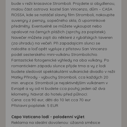
bude v režii krasavice Stromboli. Projdete si obydlenou,
malou část ostrova: kostel San Vincenzo, dům – CASA
ROSSA, kde se natáčel slavný film Stromboli, nakoupíte
suvenýry z pemzy, sopečného skla, či upomínkové
předměty. Eventuelně se můžete vykoupat nebo
opalovat na černých plážích (sprchy za poplatek).
Navečer můžete zajít do některé z rybářských taveren
(za úhradu) na večeři. Při zapadajícím slunci se
nalodíte a loď opět vypluje z přístavu San Vincenzo
podél sesterského mini-vulkánu Strombolichio.
Fantastické fotogenické výhledy na oba vulkány. Po
romantickém západu slunce přijde tma a vy z lodi
budete sledovat spektakulární vulkanické divadlo v režii
Matky Přírody - výbuchy Stromboli, cca každých 20
min. erupce. Stromboli je nejaktivnějším vulkánem v
Evropě a vy od ní budete cca pouhý jeden až dva
kilometry. Návrat do hotelu před půlnocí.
Cena: cca 90 eur, děti do 10 let cca 70 eur
Přístavní poplatek: 5 EUR
Capo Vaticano lodí - polodenní výlet
Reklama na ideální dovolenou: úžasná směsice