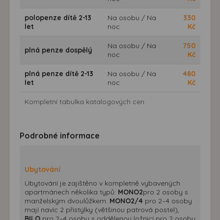
polopenze dítě 2-13
Na osobu / Na
330
let
noc
Kč
Na osobu / Na
750
plná penze dospělý
noc
Kč
plná penze dítě 2-13
Na osobu / Na
480
let
noc
Kč
Kompletní tabulka katalogových cen
Podrobné informace
Ubytování
Ubytování je zajištěno v kompletně vybavených
apartmánech několika typů:
MONO2
pro 2 osoby s
manželským dvoulůžkem.
MONO2/4
pro 2–4 osoby
mají navíc 2 přistýlky (většinou patrová postel),
BILO
pro 2–4 osoby s oddělenou ložnicí pro 2 osoby