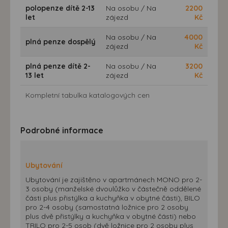
polopenze dítě 2-13
Na osobu / Na
2200
let
zájezd
Kč
Na osobu / Na
4000
plná penze dospělý
zájezd
Kč
plná penze dítě 2-
Na osobu / Na
3200
13 let
zájezd
Kč
Kompletní tabulka katalogových cen
Podrobné informace
Ubytování
Ubytování je zajištěno v apartmánech MONO pro 2-
3 osoby (manželské dvoulůžko v částečně oddělené
části plus přistýlka a kuchyňka v obytné části), BILO
pro 2-4 osoby (samostatná ložnice pro 2 osoby
plus dvě přistýlky a kuchyňka v obytné části) nebo
TRILO pro 2-5 osob (dvě ložnice pro 2 osoby plus