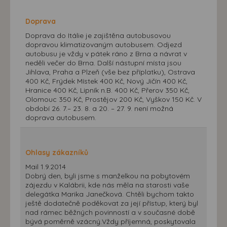
Doprava
Doprava do Itálie je zajištěna autobusovou
dopravou klimatizovaným autobusem. Odjezd
autobusu je vždy v pátek ráno z Brna a návrat v
neděli večer do Brna. Další nástupní místa jsou
Jihlava, Praha a Plzeň (vše bez příplatku), Ostrava
400 Kč, Frýdek Místek 400 Kč, Nový Jičín 400 Kč,
Hranice 400 Kč, Lipník n.B. 400 Kč, Přerov 350 Kč,
Olomouc 350 Kč, Prostějov 200 Kč, Vyškov 150 Kč. V
období 26. 7.– 23. 8. a 20. – 27. 9. není možná
doprava autobusem.
Ohlasy zákazníků
Mail 1.9.2014
Dobrý den, byli jsme s manželkou na pobytovém
zájezdu v Kalábrii, kde nás měla na starosti vaše
delegátka Marika Janečková. Chtěli bychom takto
ještě dodatečně poděkovat za její přístup, který byl
nad rámec běžných povinností a v současné době
bývá poměrně vzácný.Vždy příjemná, poskytovala