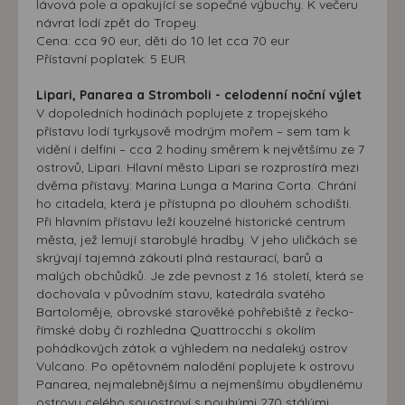
lávová pole a opakující se sopečné výbuchy. K večeru
návrat lodí zpět do Tropey.
Cena: cca 90 eur, děti do 10 let cca 70 eur
Přístavní poplatek: 5 EUR
Lipari, Panarea a Stromboli - celodenní noční výlet
V dopoledních hodinách poplujete z tropejského
přístavu lodí tyrkysově modrým mořem – sem tam k
vidění i delfíni – cca 2 hodiny směrem k největšímu ze 7
ostrovů, Lipari. Hlavní město Lipari se rozprostírá mezi
dvěma přístavy: Marina Lunga a Marina Corta. Chrání
ho citadela, která je přístupná po dlouhém schodišti.
Při hlavním přístavu leží kouzelné historické centrum
města, jež lemují starobylé hradby. V jeho uličkách se
skrývají tajemná zákoutí plná restaurací, barů a
malých obchůdků. Je zde pevnost z 16. století, která se
dochovala v původním stavu, katedrála svatého
Bartoloměje, obrovské starověké pohřebiště z řecko-
římské doby či rozhledna Quattrocchi s okolím
pohádkových zátok a výhledem na nedaleký ostrov
Vulcano. Po opětovném nalodění poplujete k ostrovu
Panarea, nejmalebnějšímu a nejmenšímu obydlenému
ostrovu celého souostroví s pouhými 270 stálými