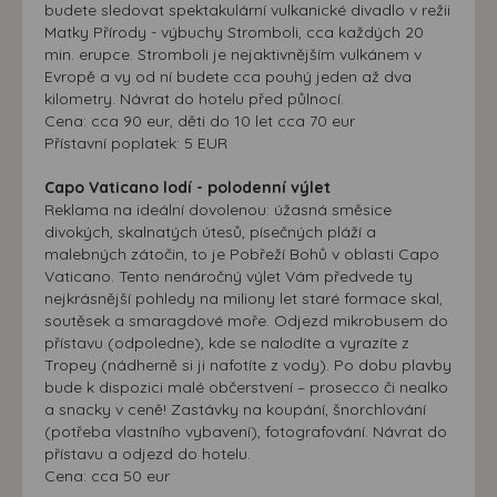
budete sledovat spektakulární vulkanické divadlo v režii
Matky Přírody - výbuchy Stromboli, cca každých 20
min. erupce. Stromboli je nejaktivnějším vulkánem v
Evropě a vy od ní budete cca pouhý jeden až dva
kilometry. Návrat do hotelu před půlnocí.
Cena: cca 90 eur, děti do 10 let cca 70 eur
Přístavní poplatek: 5 EUR
Capo Vaticano lodí - polodenní výlet
Reklama na ideální dovolenou: úžasná směsice
divokých, skalnatých útesů, písečných pláží a
malebných zátočin, to je Pobřeží Bohů v oblasti Capo
Vaticano. Tento nenáročný výlet Vám předvede ty
nejkrásnější pohledy na miliony let staré formace skal,
soutěsek a smaragdové moře. Odjezd mikrobusem do
přístavu (odpoledne), kde se nalodíte a vyrazíte z
Tropey (nádherně si ji nafotíte z vody). Po dobu plavby
bude k dispozici malé občerstvení – prosecco či nealko
a snacky v ceně! Zastávky na koupání, šnorchlování
(potřeba vlastního vybavení), fotografování. Návrat do
přístavu a odjezd do hotelu.
Cena: cca 50 eur