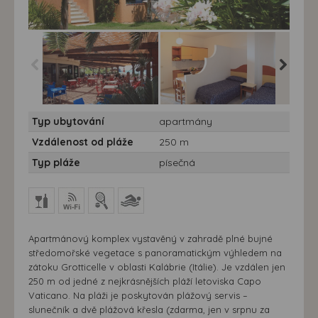
Apartmány Esmeraldo -
Apartmány Esmeraldo -
Apartmá
Typ ubytování
apartmány
autobus - Pláž
autobus - Apartmány
autobus 
Grotticelle - restaurace
Esmeraldo - apartmán
Grotticel
Vzdálenost od pláže
250 m
Mono
Typ pláže
písečná
Apartmánový komplex vystavěný v zahradě plné bujné
středomořské vegetace s panoramatickým výhledem na
zátoku Grotticelle v oblasti Kalábrie (Itálie). Je vzdálen jen
250 m od jedné z nejkrásnějších pláží letoviska Capo
Vaticano. Na pláži je poskytován plážový servis –
slunečník a dvě plážová křesla (zdarma, jen v srpnu za