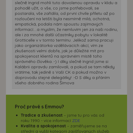
slečně Ingrid mohli tuto dovolenou opravdu v klidu a
pohodě užít, o vše, co jsme potřebovali, se
postarala, vše zařídila, od první chvíle příletu až po
rozloučení na letišti byla nesmírně milá, ochotná,
empatická, podala nám spoustu zajímavých
informací....a myslím, že nemluvím jen za naši rodinu,
ale i za mnohé další účastníky pobytu v lokalitě
Grotticelle v v tomto termínu. Jelikož sama pracuji
jako organizátorka vzdělávacích akcí, vím ze
zkušenosti velmi dobře, jak je důležité mít pro
spokojenost klientů na správném místě toho
správného člověka.:-) I díky slečně Ingrid jsme si
Kalábrii opravdu zamilovali, a pokud se tam někdy
vrátíme, tak jedině s Vaší CK a pokud možno v
doprovodu stejné delegátky! :-D S díky a přáním
všeho dobrého rodina Šímova
Proč právě s Emmou?
Tradice a zkušenost
– jsme tu pro vás od
roku 1990 - více informací
ZDE
Kvalita a spokojenost
– zaměřujeme se na
střední a vyšší kategorii zajišťovaných služeb.