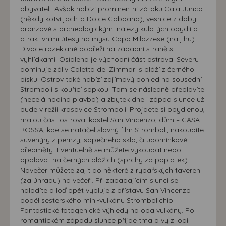
obyvateli. Avšak nabízí prominentní zátoku Cala Junco
(někdy kotví jachta Dolce Gabbana), vesnice z doby
bronzové s archeologickými nálezy kulatých obydlí a
atraktivními útesy na mysu Capo Milazzese (na jihu).
Divoce rozeklané pobřeží na západní straně s
vyhlídkami. Osídlena je východní část ostrova. Severu
dominuje záliv Caletta dei Zimmari s pláží z černého
písku. Ostrov také nabízí zajímavý pohled na sousední
Stromboli s kouřící sopkou. Tam se následně přeplavíte
(necelá hodina plavba) a zbytek dne i západ slunce už
bude v režii krasavice Stromboli. Projdete si obydlenou,
malou část ostrova: kostel San Vincenzo, dům – CASA
ROSSA, kde se natáčel slavný film Stromboli, nakoupíte
suvenýry z pemzy, sopečného skla, či upomínkové
předměty. Eventuelně se můžete vykoupat nebo
opalovat na černých plážích (sprchy za poplatek).
Navečer můžete zajít do některé z rybářských taveren
(za úhradu) na večeři. Při zapadajícím slunci se
nalodíte a loď opět vypluje z přístavu San Vincenzo
podél sesterského mini-vulkánu Strombolichio.
Fantastické fotogenické výhledy na oba vulkány. Po
romantickém západu slunce přijde tma a vy z lodi