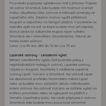
Po poledni poplujete vyhlídkovou lodí z přístavu Tropea
na ostrov Stromboli, kde budete mít možnost si projít
malou obydlenou část ostrova a nakoupit suvenýry ze
sopečného skla. Zájemci mohou využít příležitosti
koupaní a odpočinku na černých plážích. V podvečer se
nalodíte zpět na loď, ze které budete moci při západu
slunce sledovat vulkanické erupce nejen vulkánu
Stromboli ale i minivulkánu Strombolichio. Návrat do
hotelu kolem půlnoci.
Cena: cca 90 eur, děti do 10 let cca 70 eur
Liparské ostrovy - celodenní výlet
Během celodenního výletu lodí poznáte jedny z
nejpřitažlivějších italských ostrovů, Liparské ostrovy.
Užijete si i koupání. Navštívíte 3 nádherné sopečné
ostrovy Lipari, Vulcano a Stromboli. Na ostrově Lipari
lze absolvovat prohlídku historického města Lipari
nebo se budete moci zúčastnit okruhu mikrobusem
kolem ostrova. Na ostrově Vulcano se můžete vydat na
krátkou procházku nebo se vykoupat na plážích z
černého sopečného písku. Na závěr připlujete k ostrovu
Stromboli, kde budete moci pozorovat ohromná