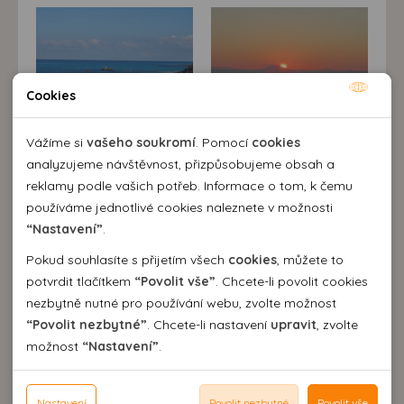
Cookies
Nutné cookies
Nutné cookies pomáhají, aby byla webová stránka
Vážíme si
vašeho soukromí
. Pomocí
cookies
použitelná tak, že umožní základní funkce jako navigace
analyzujeme návštěvnost, přizpůsobujeme obsah a
stránky a přístup k zabezpečeným sekcím webové stránky.
reklamy podle vašich potřeb. Informace o tom, k čemu
Webová stránka nemůže správně fungovat bez těchto
používáme jednotlivé cookies naleznete v možnosti
cookies.
“Nastavení”
.
Pokud souhlasíte s přijetím všech
cookies
, můžete to
Analytické cookies
potvrdit tlačítkem
“Povolit vše”
. Chcete-li povolit cookies
nezbytně nutné pro používání webu, zvolte možnost
Pomocí analytických cookies můžeme měřit návštěvnost
Popis destinace
“Povolit nezbytné”
. Chcete-li nastavení
upravit
, zvolte
našeho webu, zdroje návštěv, výkon reklam a také jejich
Personální cookies
možnost
“Nastavení”
.
dosah. Takto získaná data zpracováváme anonymně bez
V blízkosti městečka Ricadi se nachází
Personalizační soubory cookies nám umožňují přizpůsobit
jedna z nejkrásnějších částí Kalábrie,
vazby na konkrétního uživatele našeho webu. Bez vašeho
prohlížení webu dle vašich zájmů a preferencí. Bez
Reklamní cookies
perla tyrhénského pobřeží, Capo
souhlasu s používáním analytických cookies, ztrácíme
souhlasu může dojít mj. k zobrazování informací
Vaticano. Krása celého pásu pobřeží
Nastavení
Povolit nezbytné
Povolit vše