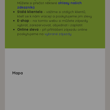
Můžete si přečíst některé
ohlasy našich
zákazníků
.
Stálá klientela
– vážíme si stálých klientů,
kteří se k nám vracejí a poskytujeme jim slevy
E-shop
– na tomto webu si můžete zájezdy
vybrat, zarezervovat, objednat i zaplatit
Online sleva
– při přihlášení zájezdu online
poskytujeme na
vybrané zájezdy
Mapa