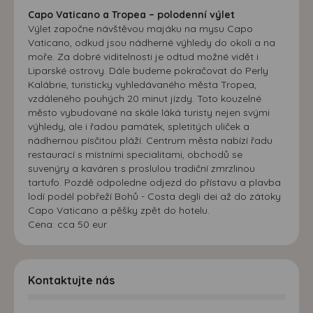
Capo Vaticano a Tropea – polodenní výlet
Výlet započne návštěvou majáku na mysu Capo
Vaticano, odkud jsou nádherné výhledy do okolí a na
moře. Za dobré viditelnosti je odtud možné vidět i
Liparské ostrovy. Dále budeme pokračovat do Perly
Kalábrie, turisticky vyhledávaného města Tropea,
vzdáleného pouhých 20 minut jízdy. Toto kouzelné
město vybudované na skále láká turisty nejen svými
výhledy, ale i řadou památek, spletitých uliček a
nádhernou písčitou pláží. Centrum města nabízí řadu
restaurací s místními specialitami, obchodů se
suvenýry a kaváren s proslulou tradiční zmrzlinou
tartufo. Pozdě odpoledne odjezd do přístavu a plavba
lodí podél pobřeží Bohů - Costa degli dei až do zátoky
Capo Vaticano a pěšky zpět do hotelu.
Cena: cca 50 eur
Kontaktujte nás