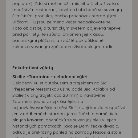
poplatek). Zde si mohou užít místního čilého života s
množstvím restaurací, kaváren i obchodů se suvenýry
či místními produkty anebo procházek starobylými
uličkami. Ty jsou zejména večer neopakovatelné.
Tato oblast byla turistickým světem objevena teprve
před pár lety. Ten zůstal ohromen její krásou,
panenskými plážemi, a zvláště pak důkladně
zakonzervovaným způsobem života plným tradic.
Fakultativní výlety
Sicílie –Taormina - celodenní výlet
Celodenní výlet autobusem a trajektem na Sicílii.
Přejedeme Messinskou úžinu oddělující Kalábrii od
Sicílie (klidný trajekt cca 20 min) a navštívíme
Taorminu, jedno z nejkrásnějších a
nejnavštěvovanějších měst Sicílie. Její kouzlo nespočívá
jen v nádherných starobylých uličkách a náměstích
plných kaváren, obchůdků se suvenýry ale i v jejích
historických památkách, jako je Dóm, řecké divadlo,
odkud je překrásný pohled na zahrady Naxos a stále