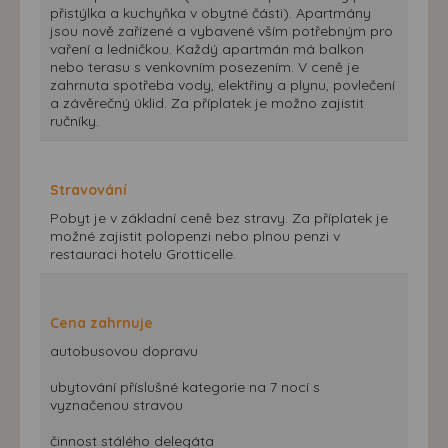
přistýlka a kuchyňka v obytné části). Apartmány
jsou nově zařízené a vybavené vším potřebným pro
vaření a ledničkou. Každý apartmán má balkon
nebo terasu s venkovním posezením. V ceně je
zahrnuta spotřeba vody, elektřiny a plynu, povlečení
a závěrečný úklid. Za příplatek je možno zajistit
ručníky.
Stravování
Pobyt je v základní ceně bez stravy. Za příplatek je
možné zajistit polopenzi nebo plnou penzi v
restauraci hotelu Grotticelle.
Cena zahrnuje
autobusovou dopravu
ubytování příslušné kategorie na 7 nocí s
vyznačenou stravou
činnost stálého delegáta