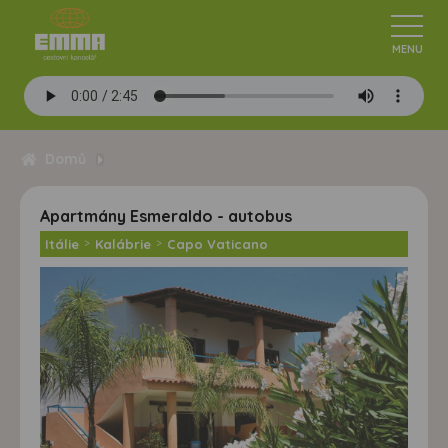
Domů
Apartmány Esmeraldo - autobus
Itálie
>
Kalábrie
>
Capo Vaticano