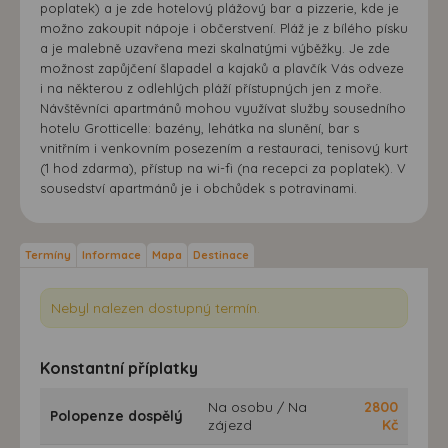
poplatek) a je zde hotelový plážový bar a pizzerie, kde je
možno zakoupit nápoje i občerstvení. Pláž je z bílého písku
a je malebně uzavřena mezi skalnatými výběžky. Je zde
možnost zapůjčení šlapadel a kajaků a plavčík Vás odveze
i na některou z odlehlých pláží přístupných jen z moře.
Návštěvníci apartmánů mohou využívat služby sousedního
hotelu Grotticelle: bazény, lehátka na slunění, bar s
vnitřním i venkovním posezením a restauraci, tenisový kurt
(1 hod zdarma), přístup na wi-fi (na recepci za poplatek). V
sousedství apartmánů je i obchůdek s potravinami.
Termíny
Informace
Mapa
Destinace
Nebyl nalezen dostupný termín.
Konstantní příplatky
Na osobu / Na
2800
Polopenze dospělý
zájezd
Kč