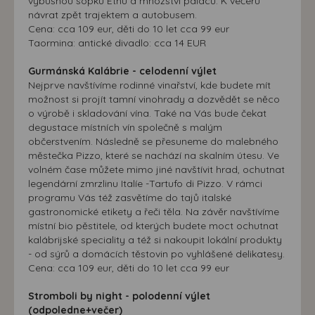
výbušnou sopku Etnu a množství paláců. K večeru
návrat zpět trajektem a autobusem.
Cena: cca 109 eur, děti do 10 let cca 99 eur
Taormina: antické divadlo: cca 14 EUR
Gurmánská Kalábrie - celodenní výlet
Nejprve navštívíme rodinné vinařství, kde budete mít
možnost si projít tamní vinohrady a dozvědět se něco
o výrobě i skladování vína. Také na Vás bude čekat
degustace místních vín společně s malým
občerstvením. Následně se přesuneme do malebného
městečka Pizzo, které se nachází na skalním útesu. Ve
volném čase můžete mimo jiné navštívit hrad, ochutnat
legendární zmrzlinu Italíe -Tartufo di Pizzo. V rámci
programu Vás též zasvětíme do tajů italské
gastronomické etikety a řeči těla. Na závěr navštívíme
místní bio pěstitele, od kterých budete moct ochutnat
kalábrijské speciality a též si nakoupit lokální produkty
- od sýrů a domácích těstovin po vyhlášené delikatesy.
Cena: cca 109 eur, děti do 10 let cca 99 eur
Stromboli by night - polodenní výlet
(odpoledne+večer)