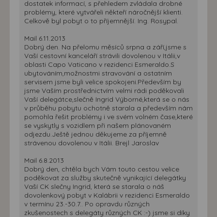
dostatek informací, s přehledem zvládala drobné
problémy, které vytvářeli někteří náročnější klienti.
Celkově byl pobyt o to příjemnější. Ing. Rosypal.
Mail 6.11.2013
Dobrý den. Na přelomu měsíců srpna a září,jsme s
Vaší cestovní kanceláří strávili dovolenou v Itálii,v
oblasti Capo Vaticano v rezidenci Esmeraldo.S
ubytováním,možnostmi stravování a ostatním
servisem jsme byli velice spokojeni.Především by
jsme Vaším prostřednictvím velmi rádi poděkovali
Vaší delegátce,slečně Ingrid Výborné,která se o nás
v průběhu pobytu ochotně starala a především nám
pomohla řešit problémy i ve svém volném čase,které
se vyskytly s vozidlem při našem plánovaném
odjezdu.Ještě jednou děkujeme za příjemně
strávenou dovolenou v Itálii. Brejl Jaroslav
Mail 6.8.2013
Dobrý den, chtěla bych Vám touto cestou velice
poděkovat za služby skutečně vynikající delegátky
Vaší CK slečny Ingrid, která se starala o náš
dovolenkový pobyt v Kalábrii v rezidenci Esmeraldo
v termínu 23.-30.7.. Po opravdu různých
zkušenostech s delegáty různých CK :-) jsme si díky