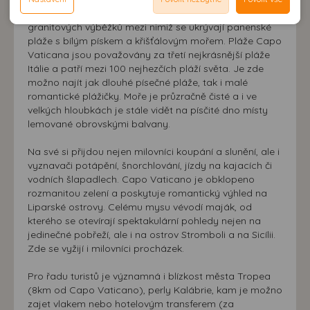
Reklamní cookies používáme my nebo třetí strana k
možnost analýzy výkonu a optimalizace našeho webu.
neodpovídající Vaším potřebám, méně užitečné nabídce či
zde kulminuje ve tvaru mohutných
zobrazování relevantní reklamy nebo obsahu jak na
granitových výběžků mezi nimiž se ukrývají panenské
doporučení.
našem webu, tak na webech třetích stran. Díky tomu
pláže s bílým pískem a křišťálovým mořem. Pláže Capo
máme možnost vytvářet profily založené na Vašich
Vaticana jsou považovány za třetí nejkrásnější pláže
zájmech. Na základě těchto informací není zpravidla
Itálie a patří mezi 100 nejhezčích pláží světa. Je zde
možno najít jak dlouhé písečné pláže, tak i malé
možná bezprostřední identifikace uživatele. Bez vyjádření
romantické plážičky. Moře je průzračně čisté a i ve
souhlasu, nedojde k zobrazování obsahu a reklam
velkých hloubkách je stále vidět na písčité dno místy
přizpůsobených Vašim zájmům.
lemované obrovskými balvany.
Na své si přijdou nejen milovníci koupání a slunění, ale i
vyznavači potápění, šnorchlování, jízdy na kajacích či
vodních šlapadlech. Capo Vaticano je obklopeno
rozmanitou zelení a poskytuje romantický výhled na
Liparské ostrovy. Celému mysu vévodí maják, od
kterého se otevírají spektakulární pohledy nejen na
jedinečné pobřeží, ale i na ostrov Stromboli a na Sicílii.
Zde se vyžijí i milovníci procházek.
Pro řadu turistů je významná i blízkost města Tropea
(8km od Capo Vaticano), perly Kalábrie, kam je možno
zajet vlakem nebo hotelovým transferem (za