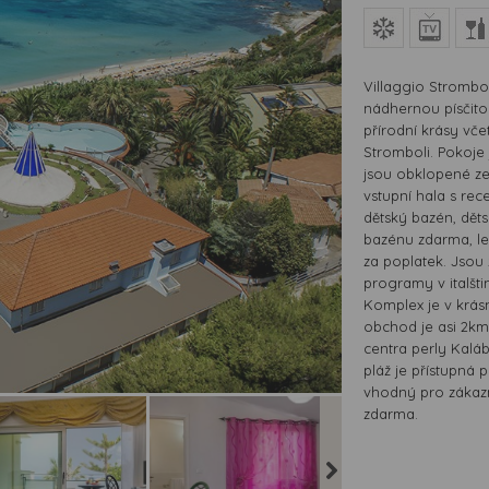
Villaggio Strombo
nádhernou písčito
přírodní krásy vč
Stromboli. Pokoje
jsou obklopené ze
vstupní hala s rec
dětský bazén, děts
bazénu zdarma, le
za poplatek. Jso
programy v italštin
Komplex je v krás
obchod je asi 2km
centra perly Kaláb
pláž je přístupná 
vhodný pro zákazn
zdarma.