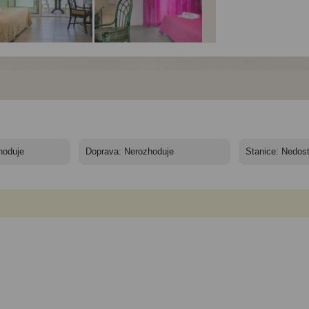
el Villaggio
Hotel Villaggio
Hotel Villaggio
omboli**** - Pokoj
Stromboli**** - Pokoj
Stromboli**** - Terasa u
mfort
Standard
pláže