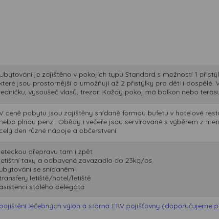
Ubytování je zajištěno v pokojích typu Standard s možností 1 přistý
které jsou prostornější a umožňují až 2 přistýlky pro děti i dospělé.
ledničku, vysoušeč vlasů, trezor. Každý pokoj má balkon nebo teras
V ceně pobytu jsou zajištěny snídaně formou bufetu v hotelové resta
nebo plnou penzi. Obědy i večeře jsou servírované s výběrem z me
celý den různé nápoje a občerstvení.
leteckou přepravu tam i zpět
letištní taxy a odbavené zavazadlo do 23kg/os.
ubytování se snídaněmi
transfery letiště/hotel/letiště
asistenci stálého delegáta
pojištění léčebných výloh a storna ERV pojišťovny (doporučujeme při