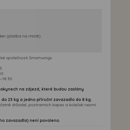
den (platba na místě)
cké společnosti Smartwings.
25
30
5–18:30
 pokynech na zájezd, které budou zaslány
do 23 kg a jedno příruční zavazadlo do 8 kg.
četně držadel, postranních kapes a koleček nesmí
ho zavazadla) není povoleno.