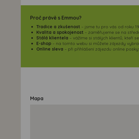
Proč právě s Emmou?
Tradice a zkušenost
– jsme tu pro vás od roku 19
Kvalita a spokojenost
– zaměřujeme se na střední
Stálá klientela
– vážíme si stálých klientů, kteří 
E-shop
– na tomto webu si můžete zájezdy vybrat,
Online sleva
– při přihlášení zájezdu online pos
Mapa