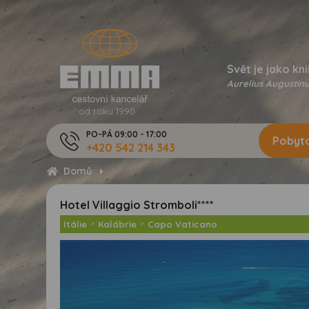
Svět je jako kni
Aurelius Augustinu
od roku 1990
PO-PÁ 09:00 - 17:00
Pobyto
+420 542 214 343
Domů
Hotel Villaggio Stromboli****
Itálie
>
Kalábrie
>
Capo Vaticano