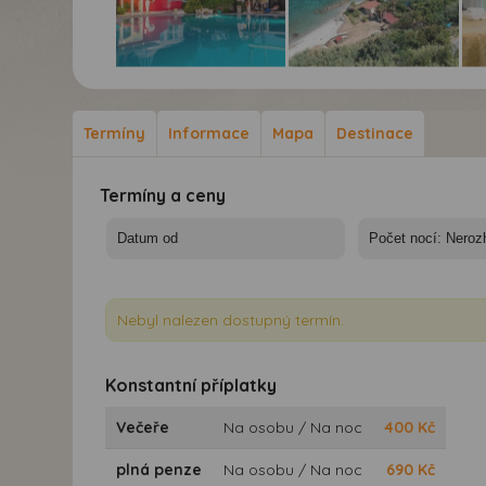
Hotel Villaggio
Hotel Villaggio
Hot
Stromboli****
Stromboli**** - Pláž pod
Str
hotelem
Co
Termíny
Informace
Mapa
Destinace
Termíny a ceny
Nebyl nalezen dostupný termín.
Konstantní příplatky
Večeře
Na osobu / Na noc
400
Kč
plná penze
Na osobu / Na noc
690
Kč