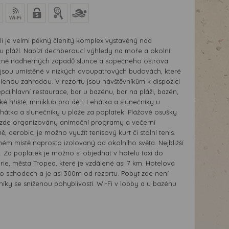
li je velmi pěkný členitý komplex vystavěný nad
u pláží. Nabízí dechberoucí výhledy na moře a okolní
etně nádherných západů slunce a sopečného ostrova
 jsou umístěné v nízkých dvoupatrových budovách, které
lenou zahradou. V rezortu jsou návštěvníkům k dispozici
epcí,hlavní restaurace, bar u bazénu, bar na pláži, bazén,
ké hřiště, miniklub pro děti. Lehátka a slunečníky u
hátka a slunečníky u pláže za poplatek. Plážové osušky
u zde organizovány animační programy a večerní
ě, aerobic, je možno využít tenisový kurt či stolní tenis.
ném místě naprosto izolovaný od okolního světa. Nejbližší
. Za poplatek je možno si objednat v hotelu taxi do
rie, města Tropea, které je vzdálené asi 7 km. Hotelová
po schodech a je asi 300m od rezortu. Pobyt zde není
íky se sníženou pohyblivostí. Wi-Fi v lobby a u bazénu