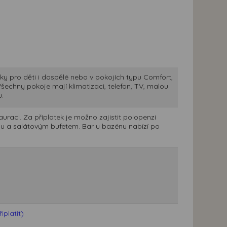
lky pro děti i dospělé nebo v pokojích typu Comfort,
 Všechny pokoje mají klimatizaci, telefon, TV, malou
u.
uraci. Za příplatek je možno zajistit polopenzi
nu a salátovým bufetem. Bar u bazénu nabízí po
platit)