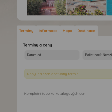
Komplex Villaggio Cora
Komplex Villaggio Cora
Kom
Club
Club
Clu
Termíny
Informace
Mapa
Destinace
Termíny a ceny
Nebyl nalezen dostupný termín.
Kompletní tabulka katalogových cen