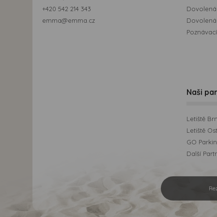
+420 542 214 343
Dovolená
emma@emma.cz
Dovolená 
Poznávací
Naši par
Letiště Br
Letiště Os
GO Parking
Další Part
Re