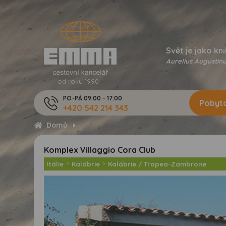
Svět je jako kni
Aurelius Augustinu
od roku 1990
PO-PÁ 09:00 - 17:00
Pobyto
+420 542 214 343
Domů
Komplex Villaggio Cora Club
Itálie
>
Kalábrie
>
Kalábrie / Tropea-Zambrone