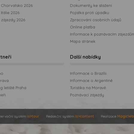
 Chorvatsko 2026
Dokumenty ke stažení
Itálie 2026
Pojistka proti úpadku
 zájezdy 2026
Zpracování osobních údajů
Online platba
Informace k poznávacím zájezdů
Mapa stránek
tneři
Další nabídky
no
Informace o Brazílii
trava
Informace o Argentině
 letiště Praha
Turistika na Moravě
neři
Poznávací zájezdy
zervační systém
is>tour
Redakční systém
is>content
Realizace
MagicWa