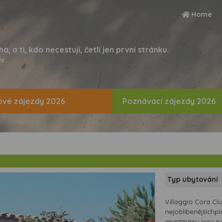
Home
ha, a ti, kdo necestují, četli jen první stránku.
s
vé zájezdy 2026
Poznávací zájezdy 2026
Typ ubytování
Villaggio Cora Clu
nejoblíbenějšíchpl
apartmány jsou po