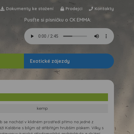
Dokumenty ke stažení
Prodejci
Kontakty
Pusťte si písničku o CK EMMA:
Exotické zájezdy
kemp
b se nachází v klidném prostředí přímo na jedné z
áží Kalábrie s bílým až stříbřitým hrubším pískem. Vilky s
stavenyv typické středomořské architektuře a skýtají