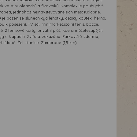
k ve stínuoleandrů a fíkovníků. Komplex je pouhých 5
opea, jednohoz nejnavštěvovanějších měst Kalábrie.
 je bazén se slunečníkya lehátky, dětský koutek, herna,
ou k posezení, TV sál, minimarket,stolní tenis, bocce,
ě, 2 tenisové kurty, privátní pláž, kde si můžetezapůjčit
y a šlapadla. Zvířata: zakázána. Parkoviště: zdarma,
hlídané. Žel. stanice: Zambrone (1,5 km).