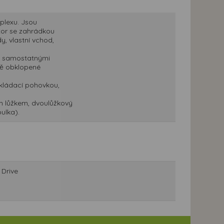
plexu. Jsou
stor se zahrádkou
, vlastní vchod,
2 samostatnými
dě obklopené
kládací pohovkou,
m lůžkem, dvoulůžkový
ulka).
 Drive