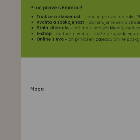
Proč právě s Emmou?
Tradice a zkušenost
– jsme tu pro vás od roku 19
Kvalita a spokojenost
– zaměřujeme se na střední
Stálá klientela
– vážíme si stálých klientů, kteří 
E-shop
– na tomto webu si můžete zájezdy vybrat,
Online sleva
– při přihlášení zájezdu online pos
Mapa