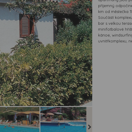
příjemný odpočine
km od městečka Tr
Součástí komplexu
bar s velkou teras
minifotbalové hřišt
kánoe, windsurfing
uvnitřkomplexu, ne