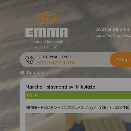
Svět je jako kni
Aurelius Augustinu
od roku 1990
PO-PÁ 09:00 - 17:00
Pobyto
+420 542 214 343
Domů
Marche - slavnosti sv. Mikuláše
Itálie
RIMINI • PESARO • ACQUALAGNA (LANÝŽE) • JESKYNĚ