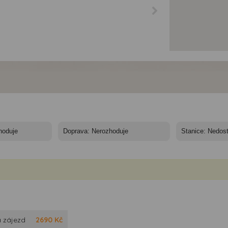
 zájezd
2690
Kč