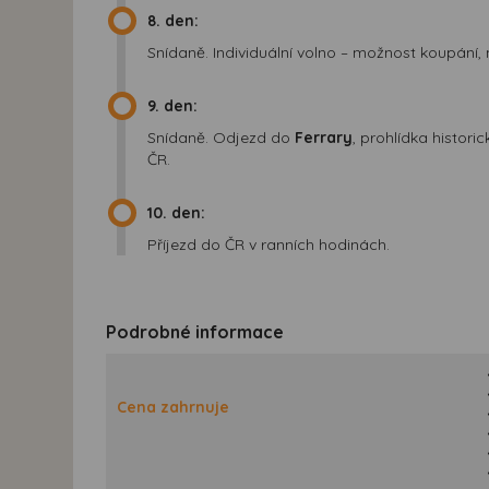
8. den:
Snídaně. Individuální volno – možnost koupání, 
9. den:
Snídaně. Odjezd do
Ferrary
, prohlídka histor
ČR.
10. den:
Příjezd do ČR v ranních hodinách.
Podrobné informace
Cena zahrnuje