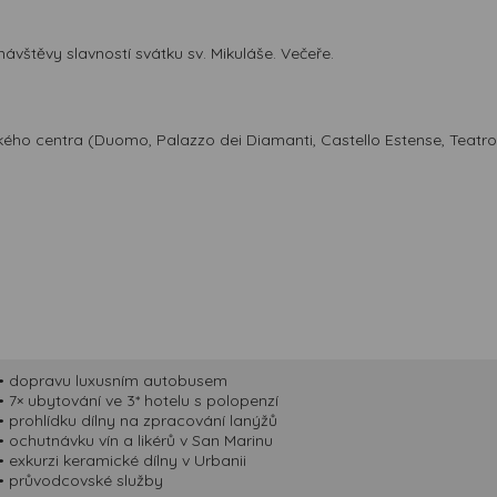
návštěvy slavností svátku sv. Mikuláše. Večeře.
ického centra (Duomo, Palazzo dei Diamanti, Castello Estense, Teat
• dopravu luxusním autobusem
• 7× ubytování ve 3* hotelu s polopenzí
• prohlídku dílny na zpracování lanýžů
• ochutnávku vín a likérů v San Marinu
• exkurzi keramické dílny v Urbanii
• průvodcovské služby