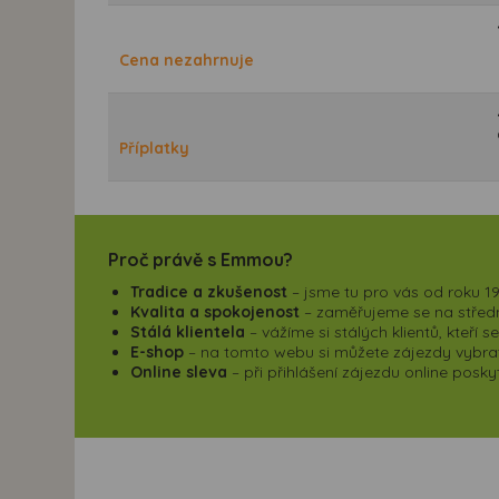
Cena nezahrnuje
Příplatky
Proč právě s Emmou?
Tradice a zkušenost
– jsme tu pro vás od roku 19
Kvalita a spokojenost
– zaměřujeme se na střední
Stálá klientela
– vážíme si stálých klientů, kteří 
E-shop
– na tomto webu si můžete zájezdy vybrat,
Online sleva
– při přihlášení zájezdu online pos