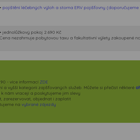
•
pojištění léčebných výloh a storna ERV pojišťovny (doporučujeme p
• jednolůžkový pokoj 2.690 Kč
Cena nezahrnuje pobytovou taxu a fakultativní výlety zakoupené na
90 - více informací
ZDE
 a vyšší kategorii zajišťovaných služeb. Můžete si přečíst některé
o
se k nám vracejí a poskytujeme jim slevy
 zarezervovat, objednat i zaplatit
kytujeme na
vybrané zájezdy