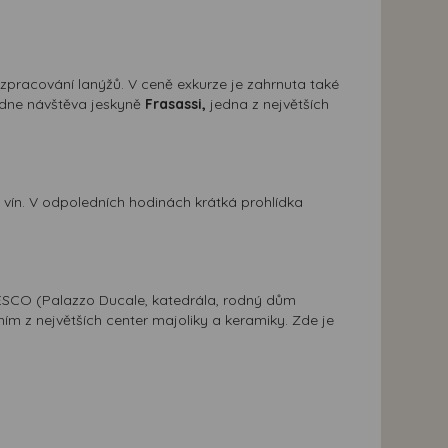
zpracování lanýžů. V ceně exkurze je zahrnuta také
ledne návštěva jeskyně
Frasassi,
jedna z největších
a vín. V odpoledních hodinách krátká prohlídka
NESCO (Palazzo Ducale, katedrála, rodný dům
ním z největších center majoliky a keramiky. Zde je