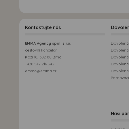
Kontaktujte nás
Dovole
EMMA Agency spol. s r.o.
Dovolená 
cestovní kancelář
Dovolená 
Kozí 10, 602 00 Brno
Dovolená
+420 542 214 343
Dovolená
emma@emma.cz
Dovolená 
Poznávací
Naši par