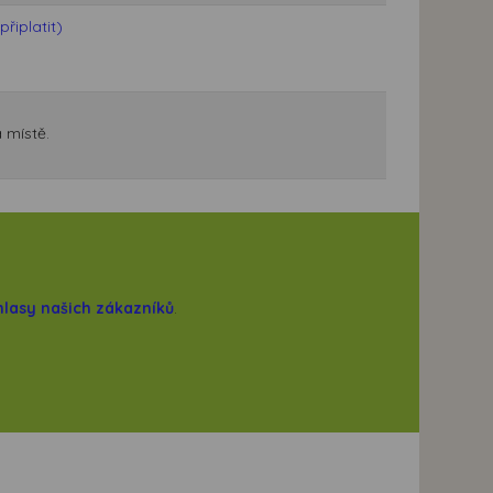
řiplatit)
 místě.
hlasy našich zákazníků
.