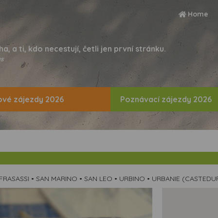
Home
ha, a ti, kdo necestují, četli jen první stránku.
s
vé zájezdy 2026
Poznávací zájezdy 2026
 FRASASSI • SAN MARINO • SAN LEO • URBINO • URBANIE (CASTED