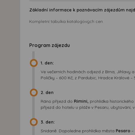
Základní informace k poznávacím zájezdům naj
Kompletní tabulka katalogových cen
Program zájezdu
1. den:
Ve večerních hodinách odjezd z Brna, Jihlavy a
Poličky – 600 Kč, z Pardubic, Hradce Králové –
2. den
Ráno příjezd do
Rimini,
prohlídka historického
příjezd do hotelu u pláže v Pesaru, ubytování, 
3. den:
Snídaně. Dopoledne prohlídka města
Pesaro
–