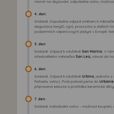
návrat na ubytování, odpoledne volno, možnost
4. den:
Snídaně. Dopoledne odjezd směrem k městečk
degustace lanýžů, sýrů, prosciutta a dalších 
podzemních vápencových jeskyní v Evropě. Náv
5. den:
Snídaně. Odjezd k návštěvě
San Marina.
V rámc
středověkého městečka
San Leo,
návrat do hot
6. den:
Snídaně. Odjezd k návštěvě
Urbina
, jednoho z
Rafaela, volno). Poté pokračujeme do
Urbanie
připravena exkurze a prohlídka keramické dílny
7. den:
Snídaně. Individuální volno – možnost koupání, 