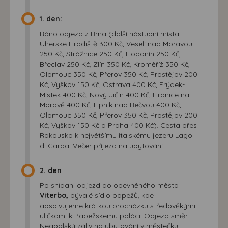
1. den:
Ráno odjezd z Brna (další nástupní místa:
Uherské Hradiště 300 Kč, Veselí nad Moravou
250 Kč, Strážnice 250 Kč, Hodonín 250 Kč,
Břeclav 250 Kč, Zlín 350 Kč, Kroměříž 350 Kč,
Olomouc 350 Kč, Přerov 350 Kč, Prostějov 200
Kč, Vyškov 150 Kč, Ostrava 400 Kč, Frýdek-
Místek 400 Kč, Nový Jičín 400 Kč, Hranice na
Moravě 400 Kč, Lipník nad Bečvou 400 Kč,
Olomouc 350 Kč, Přerov 350 Kč, Prostějov 200
Kč, Vyškov 150 Kč a Praha 400 Kč). Cesta přes
Rakousko k největšímu italskému jezeru Lago
di Garda. Večer příjezd na ubytování.
2. den
Po snídani odjezd do opevněného města
Viterbo,
bývalé sídlo papežů, kde
absolvujeme krátkou procházku středověkými
uličkami k Papežskému paláci. Odjezd směr
Neapolský záliv na ubytování v městečku