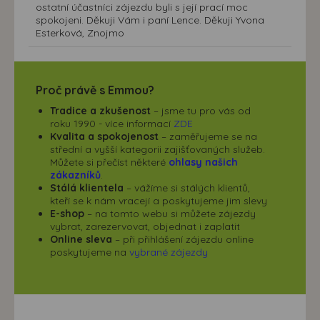
ostatní účastníci zájezdu byli s její prací moc
spokojeni. Děkuji Vám i paní Lence. Děkuji Yvona
Esterková, Znojmo
Proč právě s Emmou?
Tradice a zkušenost
– jsme tu pro vás od
roku 1990 - více informací
ZDE
Kvalita a spokojenost
– zaměřujeme se na
střední a vyšší kategorii zajišťovaných služeb.
Můžete si přečíst některé
ohlasy našich
zákazníků
.
Stálá klientela
– vážíme si stálých klientů,
kteří se k nám vracejí a poskytujeme jim slevy
E-shop
– na tomto webu si můžete zájezdy
vybrat, zarezervovat, objednat i zaplatit
Online sleva
– při přihlášení zájezdu online
poskytujeme na
vybrané zájezdy