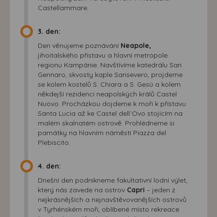
Castellammare.
3. den:
Den věnujeme poznávání
Neapole,
jihoitalského přístavu a hlavní metropole
regionu Kampánie. Navštívíme katedrálu San
Gennaro, skvosty kaple Sansevero, projdeme
se kolem kostelů S. Chiara a S. Gesú a kolem
někdejší rezidenci neapolských králů Castel
Nuovo. Procházkou dojdeme k moři k přístavu
Santa Lucia až ke Castel dell´Ovo stojícím na
malém skalnatém ostrově. Prohlédneme si
památky na hlavním náměstí Piazza del
Plebiscito.
4. den:
Dnešní den podnikneme fakultativní lodní výlet,
který nás zavede na ostrov
Capri
– jeden z
nejkrásnějších a nejnavštěvovanějších ostrovů
v Tyrhénském moři, oblíbené místo rekreace