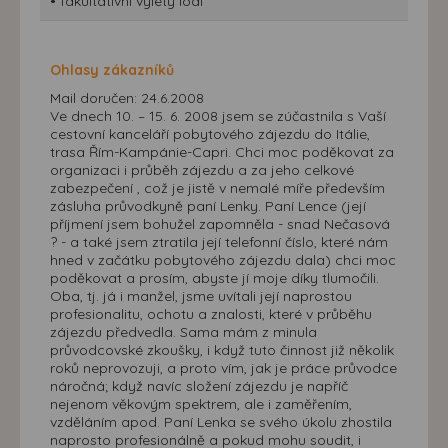
• fakultativní výlety lodí
Ohlasy zákazníků
Mail doručen: 24.6.2008
Ve dnech 10. – 15. 6. 2008 jsem se zúčastnila s Vaší
cestovní kanceláří pobytového zájezdu do Itálie,
trasa Řím-Kampánie-Capri. Chci moc poděkovat za
organizaci i průběh zájezdu a za jeho celkové
zabezpečení , což je jistě v nemalé míře především
zásluha průvodkyně paní Lenky. Paní Lence (její
příjmení jsem bohužel zapomněla - snad Nečasová
? - a také jsem ztratila její telefonní číslo, které nám
hned v začátku pobytového zájezdu dala) chci moc
poděkovat a prosím, abyste jí moje díky tlumočili.
Oba, tj. já i manžel, jsme uvítali její naprostou
profesionalitu, ochotu a znalosti, které v průběhu
zájezdu předvedla. Sama mám z minula
průvodcovské zkoušky, i když tuto činnost již několik
roků neprovozuji, a proto vím, jak je práce průvodce
náročná; když navíc složení zájezdu je napříč
nejenom věkovým spektrem, ale i zaměřením,
vzděláním apod. Paní Lenka se svého úkolu zhostila
naprosto profesionálně a pokud mohu soudit, i