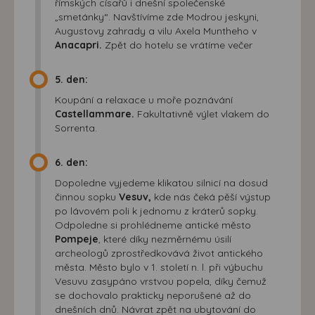
římských císařů i dnešní společenské
„smetánky“. Navštívíme zde Modrou jeskyni,
Augustovy zahrady a vilu Axela Muntheho v
Anacapri.
Zpět do hotelu se vrátíme večer
5. den:
Koupání a relaxace u moře poznávání
Castellammare.
Fakultativně výlet vlakem do
Sorrenta.
6. den:
Dopoledne vyjedeme klikatou silnicí na dosud
činnou sopku
Vesuv,
kde nás čeká pěší výstup
po lávovém poli k jednomu z kráterů sopky.
Odpoledne si prohlédneme antické město
Pompeje
, které díky nezměrnému úsilí
archeologů zprostředkovává život antického
města. Město bylo v 1. století n. l. při výbuchu
Vesuvu zasypáno vrstvou popela, díky čemuž
se dochovalo prakticky neporušené až do
dnešních dnů. Návrat zpět na ubytování do