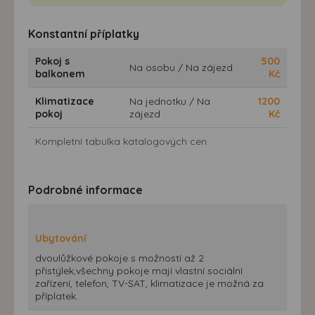
Konstantní příplatky
Pokoj s
500
Na osobu / Na zájezd
balkonem
Kč
Klimatizace
Na jednotku / Na
1200
pokoj
zájezd
Kč
Kompletní tabulka katalogových cen
Podrobné informace
Ubytování
dvoulůžkové pokoje s možností až 2
přistýlek,všechny pokoje mají vlastní sociální
zařízení, telefon, TV-SAT, klimatizace je možná za
příplatek.