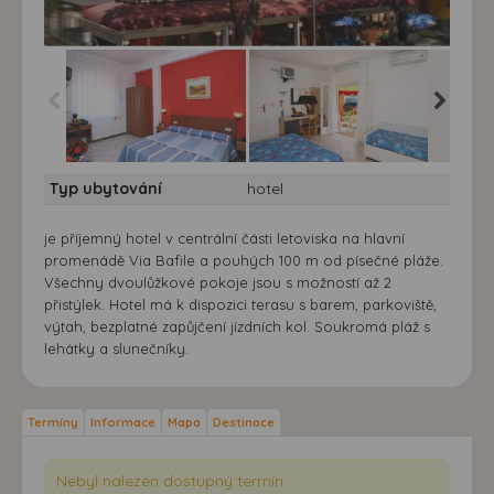
Hotel Madison*** - vlastní
Hotel Madison*** - vlastní
Hotel Ma
Typ ubytování
hotel
doprava - Madison -
doprava - Madison -
doprava
Lido di Jesolo
Lido di Jesolo
Lido di 
je příjemný hotel v centrální části letoviska na hlavní
promenádě Via Bafile a pouhých 100 m od písečné pláže.
Všechny dvoulůžkové pokoje jsou s možností až 2
přistýlek. Hotel má k dispozici terasu s barem, parkoviště,
výtah, bezplatné zapůjčení jízdních kol. Soukromá pláž s
lehátky a slunečníky.
Termíny
Informace
Mapa
Destinace
Nebyl nalezen dostupný termín.