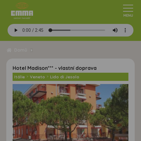
Domů
Hotel Madison*** - vlastní doprava
Itálie
>
Veneto
>
Lido di Jesolo