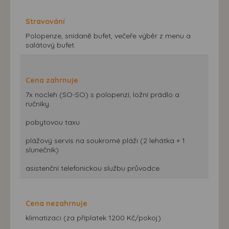
Stravování
Polopenze, snídaně bufet, večeře výběr z menu a
salátový bufet.
Cena zahrnuje
7x nocleh (SO-SO) s polopenzí, ložní prádlo a
ručníky
pobytovou taxu
plážový servis na soukromé pláži (2 lehátka + 1
slunečník)
asistenční telefonickou službu průvodce.
Cena nezahrnuje
klimatizaci (za příplatek 1200 Kč/pokoj)