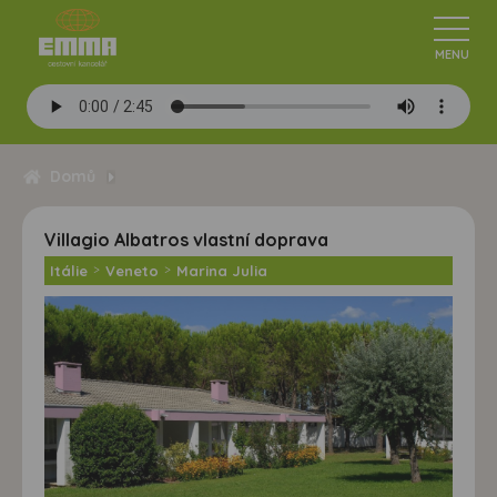
Domů
Villagio Albatros vlastní doprava
Itálie
>
Veneto
>
Marina Julia