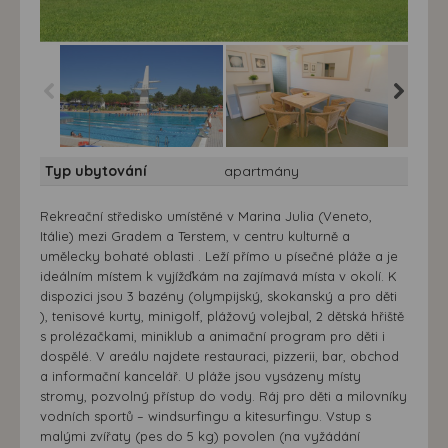
Villagio Albatros vlastní
Villagio Albatros vlastní
Villagio 
Typ ubytování
apartmány
doprava - bazén
doprava - interiér
doprava
posezen
Rekreační středisko umístěné v Marina Julia (Veneto,
Itálie) mezi Gradem a Terstem, v centru kulturně a
umělecky bohaté oblasti . Leží přímo u písečné pláže a je
ideálním místem k vyjížďkám na zajímavá místa v okolí. K
dispozici jsou 3 bazény (olympijský, skokanský a pro děti
), tenisové kurty, minigolf, plážový volejbal, 2 dětská hřiště
s prolézačkami, miniklub a animační program pro děti i
dospělé. V areálu najdete restauraci, pizzerii, bar, obchod
a informační kancelář. U pláže jsou vysázeny místy
stromy, pozvolný přístup do vody. Ráj pro děti a milovníky
vodních sportů – windsurfingu a kitesurfingu. Vstup s
malými zvířaty (pes do 5 kg) povolen (na vyžádání