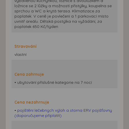
vybavenou kuchyňkou, ložnice s dvoulůžkem a
ložnice se 2 lůžky a možností přistýlky, koupelna se
sprchou a WC a krytá terasa. Klimatizace za
poplatek. V ceně je povlečení a 1 parkovací místo
uvnitř areálu. Dětská postýlka na vyžádání, za
poplatek 650 Kč/týden
Stravování
vlastní
Cena zahrnuje
• ubytování příslušné kategorie na 7 nocí
Cena nezahrnuje
•
pojištění léčebných výloh a storna ERV pojišťovny
(doporučujeme připlatit)