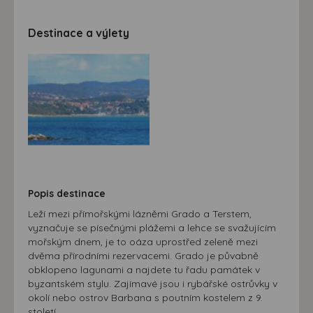
přizpůsobených Vašim zájmům.
Destinace a výlety
Popis destinace
Leží mezi přímořskými lázněmi Grado a Terstem,
vyznačuje se písečnými plážemi a lehce se svažujícím
mořským dnem, je to oáza uprostřed zeleně mezi
dvěma přírodními rezervacemi. Grado je půvabně
obklopeno lagunami a najdete tu řadu památek v
byzantském stylu. Zajímavé jsou i rybářské ostrůvky v
okolí nebo ostrov Barbana s poutním kostelem z 9.
století .