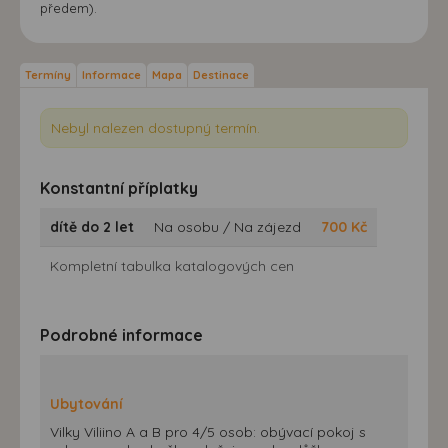
předem).
Termíny
Informace
Mapa
Destinace
Nebyl nalezen dostupný termín.
Konstantní příplatky
dítě do 2 let
Na osobu / Na zájezd
700
Kč
Kompletní tabulka katalogových cen
Podrobné informace
Ubytování
Vilky Viliino A a B pro 4/5 osob: obývací pokoj s