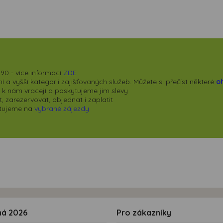
90 - více informací
ZDE
 a vyšší kategorii zajišťovaných služeb. Můžete si přečíst některé
o
se k nám vracejí a poskytujeme jim slevy
 zarezervovat, objednat i zaplatit
kytujeme na
vybrané zájezdy
ná 2026
Pro zákazníky