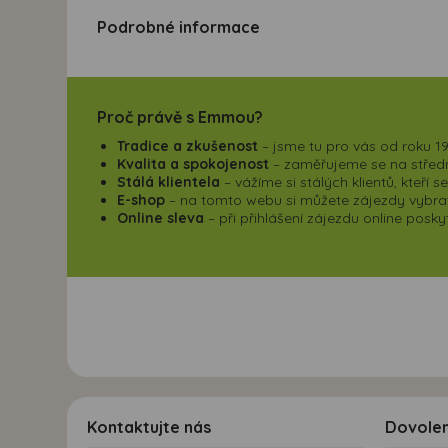
Podrobné informace
Proč právě s Emmou?
Tradice a zkušenost
– jsme tu pro vás od roku 19
Kvalita a spokojenost
– zaměřujeme se na střední
Stálá klientela
– vážíme si stálých klientů, kteří 
E-shop
– na tomto webu si můžete zájezdy vybrat,
Online sleva
– při přihlášení zájezdu online pos
Kontaktujte nás
Dovole