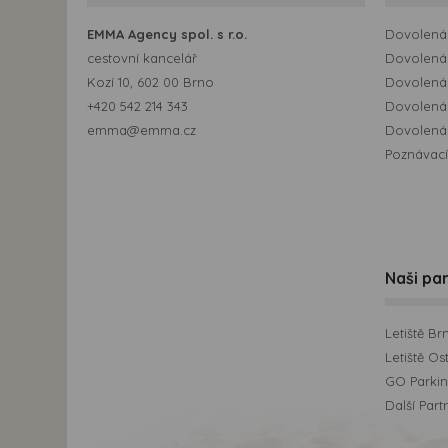
EMMA Agency spol. s r.o.
Dovolená 
cestovní kancelář
Dovolená 
Kozí 10, 602 00 Brno
Dovolená
+420 542 214 343
Dovolená
emma@emma.cz
Dovolená 
Poznávací
Naši par
Letiště Br
Letiště Os
GO Parking
Další Part