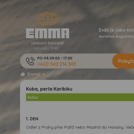
Svět je jako kni
Aurelius Augustinu
od roku 1990
PO-PÁ 09:00 - 17:00
Pobyto
+420 542 214 343
Domů
Kuba, perla Karibiku
Kuba
1. DEN
Odlet z Prahy přes Paříž nebo Madrid do Havany. Večer 