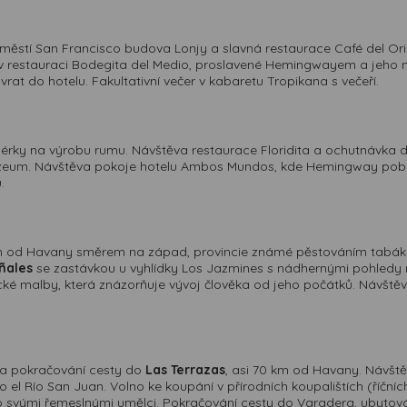
áměstí San Francisco budova Lonjy a slavná restaurace Café del Orie
 v restauraci Bodegita del Medio, proslavené Hemingwayem a jeho 
rat do hotelu. Fakultativní večer v kabaretu Tropikana s večeří.
ilérky na výrobu rumu. Návštěva restaurace Floridita a ochutnávka da
zeum. Návštěva pokoje hotelu Ambos Mundos, kde Hemingway pobý
.
km od Havany směrem na západ, provincie známé pěstováním tabáku
ñales
se zastávkou u vyhlídky Los Jazmines s nádhernými pohledy 
ké malby, která znázorňuje vývoj člověka od jeho počátků. Návštěva
 a pokračování cesty do
Las Terrazas
, asi 70 km od Havany. Návšt
do el Río San Juan. Volno ke koupání v přírodních koupalištích (říčn
svými řemeslnými umělci. Pokračování cesty do Varadera, ubytová