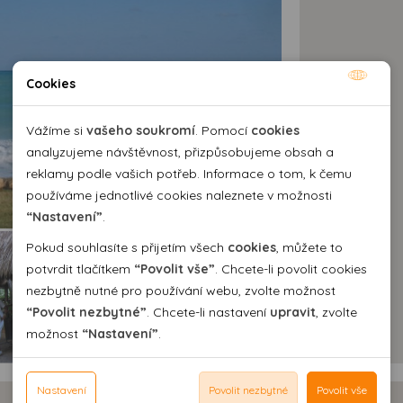
Cookies
Nutné cookies
Nutné cookies pomáhají, aby byla webová stránka
Vážíme si
vašeho soukromí
. Pomocí
cookies
použitelná tak, že umožní základní funkce jako navigace
analyzujeme návštěvnost, přizpůsobujeme obsah a
stránky a přístup k zabezpečeným sekcím webové stránky.
reklamy podle vašich potřeb. Informace o tom, k čemu
Webová stránka nemůže správně fungovat bez těchto
používáme jednotlivé cookies naleznete v možnosti
cookies.
“Nastavení”
.
Pokud souhlasíte s přijetím všech
cookies
, můžete to
Analytické cookies
potvrdit tlačítkem
“Povolit vše”
. Chcete-li povolit cookies
nezbytně nutné pro používání webu, zvolte možnost
Pomocí analytických cookies můžeme měřit návštěvnost
“Povolit nezbytné”
. Chcete-li nastavení
upravit
, zvolte
našeho webu, zdroje návštěv, výkon reklam a také jejich
Personální cookies
možnost
“Nastavení”
.
dosah. Takto získaná data zpracováváme anonymně bez
Personalizační soubory cookies nám umožňují přizpůsobit
vazby na konkrétního uživatele našeho webu. Bez vašeho
prohlížení webu dle vašich zájmů a preferencí. Bez
Reklamní cookies
a, perla Karibiku
Kuba, perla Karibiku
Kuba, perla Karibiku
souhlasu s používáním analytických cookies, ztrácíme
souhlasu může dojít mj. k zobrazování informací
Nastavení
Povolit nezbytné
Povolit vše
Reklamní cookies používáme my nebo třetí strana k
možnost analýzy výkonu a optimalizace našeho webu.