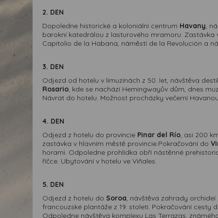
2. DEN
Dopoledne historické a koloniální centrum
Havany
, n
barokní katedrálou z lasturového mramoru. Zastávka
Capitolio de la Habana, náměstí de la Revolución a náv
3. DEN
Odjezd od hotelu v limuzínách z 50. let, návštěva dest
Rosario
, kde se nachází Hemingwayův dům, dnes mu
Návrat do hotelu. Možnost procházky večerní Havanou
4. DEN
Odjezd z hotelu do provincie
Pinar del Río
, asi 200 
zastávka v hlavním městě provincie.Pokračování do
Vi
horami. Odpoledne prohlídka obří nástěnné prehistoric
říčce. Ubytování v hotelu ve Viñales.
5. DEN
Odjezd z hotelu do
Soroa
, návštěva zahrady orchideí
francouzské plantáže z 19. století. Pokračování cesty 
Odpoledne návštěva komplexu Las Terrazas, známého 