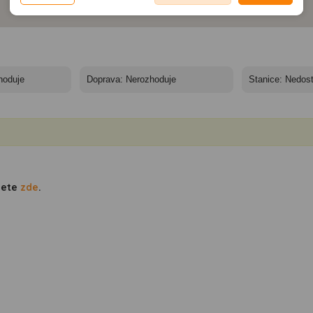
neodpovídající Vaším potřebám, méně užitečné nabídce či
zobrazování relevantní reklamy nebo obsahu jak na
doporučení.
našem webu, tak na webech třetích stran. Díky tomu
máme možnost vytvářet profily založené na Vašich
zájmech. Na základě těchto informací není zpravidla
možná bezprostřední identifikace uživatele. Bez vyjádření
souhlasu, nedojde k zobrazování obsahu a reklam
přizpůsobených Vašim zájmům.
dete
zde
.