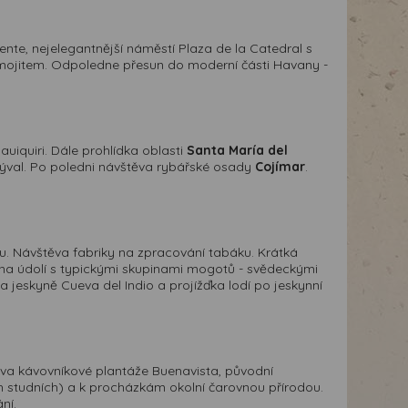
nte, nejelegantnější náměstí Plaza de la Catedral s
mojitem. Odpoledne přesun do moderní části Havany -
uiquiri. Dále prohlídka oblasti
Santa María del
val. Po poledni návštěva rybářské osady
Cojímar
.
. Návštěva fabriky na zpracování tabáku. Krátká
na údolí s typickými skupinami mogotů - svědeckými
 jeskyně Cueva del Indio a projížďka lodí po jeskynní
ěva kávovníkové plantáže Buenavista, původní
ích studních) a k procházkám okolní čarovnou přírodou.
ní.