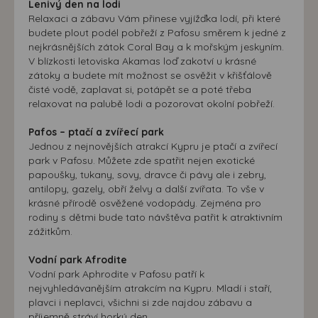
Lenivý den na lodi
Relaxaci a zábavu Vám přinese vyjížďka lodí, při které
budete plout podél pobřeží z Pafosu směrem k jedné z
nejkrásnějších zátok Coral Bay a k mořským jeskyním.
V blízkosti letoviska Akamas loď zakotví u krásné
zátoky a budete mít možnost se osvěžit v křišťálově
čisté vodě, zaplavat si, potápět se a poté třeba
relaxovat na palubě lodi a pozorovat okolní pobřeží.
Pafos – ptačí a zvířecí park
Jednou z nejnovějších atrakcí Kypru je ptačí a zvířecí
park v Pafosu. Můžete zde spatřit nejen exotické
papoušky, tukany, sovy, dravce či pávy ale i zebry,
antilopy, gazely, obří želvy a další zvířata. To vše v
krásné přírodě osvěžené vodopády. Zejména pro
rodiny s dětmi bude tato návštěva patřit k atraktivním
zážitkům.
Vodní park Afrodite
Vodní park Aphrodite v Pafosu patří k
nejvyhledávanějším atrakcím na Kypru. Mladí i staří,
plavci i neplavci, všichni si zde najdou zábavu a
příjemně stráví horký den.