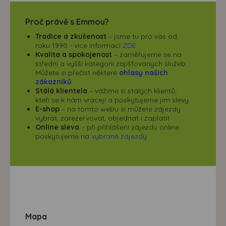
Proč právě s Emmou?
Tradice a zkušenost
– jsme tu pro vás od
roku 1990 - více informací
ZDE
Kvalita a spokojenost
– zaměřujeme se na
střední a vyšší kategorii zajišťovaných služeb.
Můžete si přečíst některé
ohlasy našich
zákazníků
.
Stálá klientela
– vážíme si stálých klientů,
kteří se k nám vracejí a poskytujeme jim slevy
E-shop
– na tomto webu si můžete zájezdy
vybrat, zarezervovat, objednat i zaplatit
Online sleva
– při přihlášení zájezdu online
poskytujeme na
vybrané zájezdy
Mapa