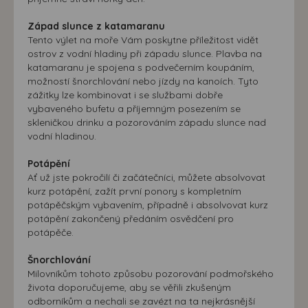
Západ slunce z katamaranu
Tento výlet na moře Vám poskytne příležitost vidět
ostrov z vodní hladiny při západu slunce. Plavba na
katamaranu je spojena s podvečerním koupáním,
možností šnorchlování nebo jízdy na kanoích. Tyto
zážitky lze kombinovat i se službami dobře
vybaveného bufetu a příjemným posezením se
skleničkou drinku a pozorováním západu slunce nad
vodní hladinou.
Potápění
Ať už jste pokročilí či začátečníci, můžete absolvovat
kurz potápění, zažít první ponory s kompletním
potápěčským vybavením, případně i absolvovat kurz
potápění zakončený předáním osvědčení pro
potápěče.
Šnorchlování
Milovníkům tohoto způsobu pozorování podmořského
života doporučujeme, aby se věřili zkušeným
odborníkům a nechali se zavézt na ta nejkrásnější