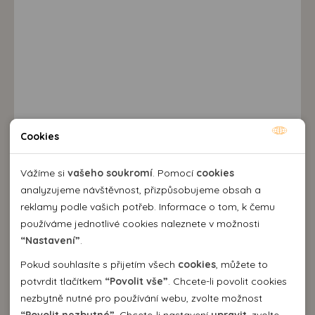
Cookies
Nutné cookies
Nutné cookies pomáhají, aby byla webová stránka
Vážíme si
vašeho soukromí
. Pomocí
cookies
Destinace a výlety
použitelná tak, že umožní základní funkce jako navigace
analyzujeme návštěvnost, přizpůsobujeme obsah a
stránky a přístup k zabezpečeným sekcím webové stránky.
reklamy podle vašich potřeb. Informace o tom, k čemu
Webová stránka nemůže správně fungovat bez těchto
používáme jednotlivé cookies naleznete v možnosti
cookies.
“Nastavení”
.
Pokud souhlasíte s přijetím všech
cookies
, můžete to
Analytické cookies
potvrdit tlačítkem
“Povolit vše”
. Chcete-li povolit cookies
nezbytně nutné pro používání webu, zvolte možnost
Pomocí analytických cookies můžeme měřit návštěvnost