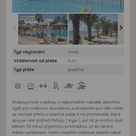
Hotel Louis Phaeton
Hotel Louis Phaeton
Hotel Lo
Typ ubytování
hotel
Beach**** - Kypr, Pafos
Beach**** - Kypr, Pafos
Beach****
Louis P
Vzdálenost od pláže
0 m
Typ pláže
písečná
Klubový hotel s jednou z nejbohatších nabídek aktivního
vyžití pro rodinnou dovolenou a především pro děti. Hotel
se nachází přímo u písečné pláže a na promenádě, která
spojuje celé pobřeží Pafosu ( Kypr ), po níž je možno dojít
během 30 minut příjemnou procházkou až do centra
města s přístavem. Velmi rozsáhlé hotelové zázemí nabízí