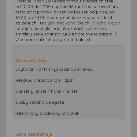
Snídaně, obědy a večeře formou švédských stolů,
od 10.00 do 17.30 nepřetržitě možnost stravování v
restauraci přímo u bazénu a kousek od pláže, od
10.00 do 24.00 neomezená konzumace místních
studených i teplých, nealkoholických i alkoholických
nápojů a koktejlů, nabídka koláčů, sušenek a
zmrzliny. Dále zdarma využití hotelového zázemí a
všech animačních programů a aktivit.
Cena zahrnuje
ubytování 10/11 s vyznačenou stravou
leteckou přepravu tam i zpět
transfery letiště / hotel / letiště
služby stálého delegáta
letištní taxy a palivový příplatek
Cena nezahrnuje