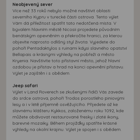
Neobjevený sever
Více než 33 roků nebylo možné navštívit oblasti
severního Kypru v turecké části ostrova. Tento výlet
Vám dá příležitost spatřit tato nedotčená místa. V
bývalém hlavním městě Nicosii projedete původním
benátským opevněním a překročíte hranici, za kterou
objevíte naprosto odlišný styl života. Vyjedete do
pohoří Pentadaktylos s ruinami kdysi slavného opatství
Bellapais a krásnými výhledy na pobřeží a město
Kryenia. Navštívíte toto přístavní město, jehož hlavní
ozdobou je přístav a hrad na konci opevnění přístavu.
Výlet je zajištěn i s obědem.
Jeep safari
Výlet v Land Roverech se zkušenými řidiči Vás zavede
do srdce ostrova, pohoří Trodos porostlého piniovými
lesy a i v létě příjemně osvěžujícího. Přijedete až ke
slavnému klášteru Kykkos, založenému roku 1092, kde
můžete obdivovat restaurované fresky i zlaté ikony,
barevné mozaiky. Během projížďky spatříte krásné
výhledy na okolní krajinu. Výlet je spojen i s obědem.