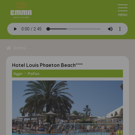
Domů
Hotel Louis Phaeton Beach****
Kypr
>
Pafos