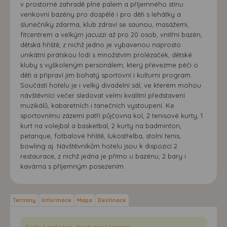
v prostorné zahradě plné palem a příjemného stínu
venkovní bazény pro dospělé i pro děti s lehátky a
slunečníky zdarma, klub zdraví se saunou, masážemi,
fitcentrem a velkým jacuzzi až pro 20 osob, vnitřní bazén,
dětská hřiště, z nichž jedno je vybavenou naprosto
unikátní pirátskou lodí s množstvím prolézaček, dětské
kluby s vyškoleným personálem, který převezme péči o
děti a připraví jim bohatý sportovní i kulturní program.
Součástí hotelu je i velký divadelní sál, ve kterém mohou
návštěvníci večer sledovat velmi kvalitní představení
muzikálů, kabaretních i tanečních vystoupení. Ke
sportovnímu zázemí patří půjčovna kol, 2 tenisové kurty, 1
kurt na volejbal a basketbal, 2 kurty na badminton,
petanque, fotbalové hřiště, lukostřelba, stolní tenis,
bowling aj. Návštěvníkům hotelu jsou k dispozici 2
restaurace, z nichž jedna je přímo u bazénu, 2 bary i
kavárna s příjemným posezením.
Termíny
Informace
Mapa
Destinace
Nebyl nalezen dostupný termín.