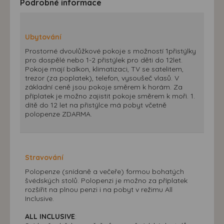
Podrobné informace
Ubytování
Prostorné dvoulůžkové pokoje s možností 1přistýlky
pro dospělé nebo 1-2 přistýlek pro děti do 12let.
Pokoje mají balkon, klimatizaci, TV se satelitem,
trezor (za poplatek), telefon, vysoušeč vlasů. V
základní ceně jsou pokoje směrem k horám. Za
příplatek je možno zajistit pokoje směrem k moři. 1.
dítě do 12 let na přistýlce má pobyt včetně
polopenze ZDARMA.
Stravování
Polopenze (snídaně a večeře) formou bohatých
švédských stolů. Polopenzi je možno za příplatek
rozšířit na plnou penzi i na pobyt v režimu All
Inclusive.
ALL INCLUSIVE
: