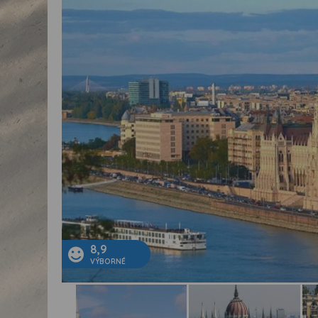
8,9
VÝBORNÉ