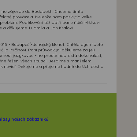
acího zájezdu do Budapešti. Chceme tímto
ektně provázela. Nejenže nám poskytla velké
problém. Poděkování též patří panu řidiči Mišíkovi,
e a děkujeme. Ludmila a Jan Královi
 2015 - Budapešť-dunajský klenot. Chtěla bych touto
či p. Mičínovi. Paní průvodkyni děkujeme za její
dbornost jazykovou - no prostě naprostá dokonalost,
dné řešení všech situací. Jezdíme s manželem
k nevidí. Děkujeme a přejeme hodně dalších cest a
hlasy našich zákazníků
.