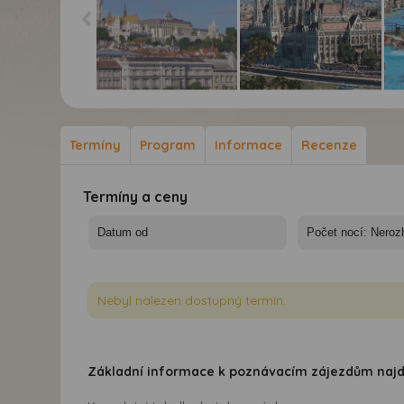
Budapešť a blízké okolí
Budapešť a blízké okolí
Bud
v době sakur -
v době sakur -
v d
Budapešť, dunajský
Budapešť, dunajský
Szé
Termíny
Program
Informace
Recenze
klenot
klenot
Termíny a ceny
Nebyl nalezen dostupný termín.
Základní informace k poznávacím zájezdům naj