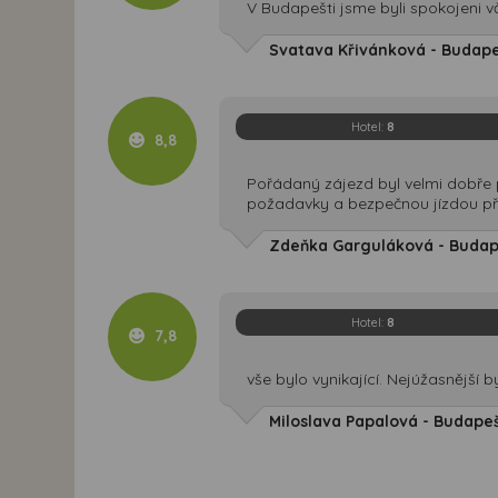
V Budapešti jsme byli spokojeni v
Svatava Křivánková - Budapešť
Hotel:
8
8,8
Pořádaný zájezd byl velmi dobře p
požadavky a bezpečnou jízdou při
Zdeňka Garguláková - Budapeš
Hotel:
8
7,8
vše bylo vynikající. Nejúžasnější b
Miloslava Papalová - Budapešť