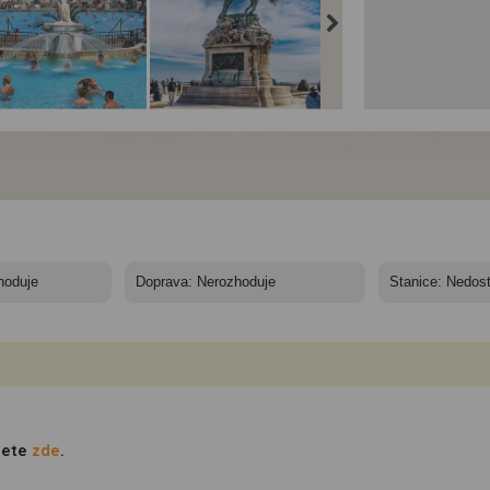
apešť a blízké okolí
Budapešť a blízké okolí
Budapešť a blízké okol
obě sakur -
v době sakur -
v době sakur -
chenyi
Budapešť
Budapešť
dete
zde
.