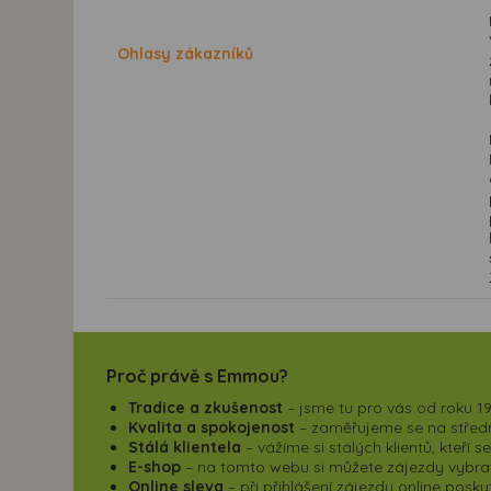
Ohlasy zákazníků
Proč právě s Emmou?
Tradice a zkušenost
– jsme tu pro vás od roku 19
Kvalita a spokojenost
– zaměřujeme se na střední
Stálá klientela
– vážíme si stálých klientů, kteří 
E-shop
– na tomto webu si můžete zájezdy vybrat,
Online sleva
– při přihlášení zájezdu online pos