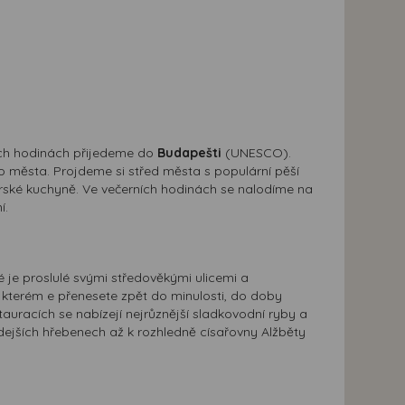
ních hodinách přijedeme do
Budapešti
(UNESCO).
města. Projdeme si střed města s populární pěší
ské kuchyně. Ve večerních hodinách se nalodíme na
í.
ré je proslulé svými středověkými ulicemi a
kterém e přenesete zpět do minulosti, do doby
auracích se nabízejí nejrůznější sladkovodní ryby a
dejších hřebenech až k rozhledně císařovny Alžběty