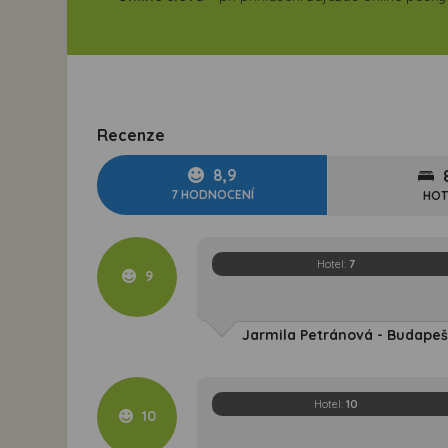
Recenze
8,9
7 HODNOCENÍ
HOT
Hotel:
7
9
Jarmila Petránová - Budapešť,
Hotel:
10
10