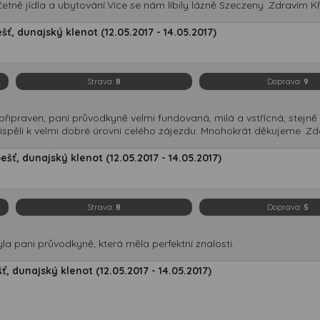
četně jídla a ubytování.Více se nám líbily lázně Szeczeny .Zdravím K
, dunajský klenot (12.05.2017 - 14.05.2017)
Strava:
8
Doprava:
9
řipraven, paní průvodkyně velmi fundovaná, milá a vstřícná, stejně t
spěli k velmi dobré úrovni celého zájezdu. Mnohokrát děkujeme. Zd
ť, dunajský klenot (12.05.2017 - 14.05.2017)
Strava:
8
Doprava:
5
yla pani průvodkyně, která měla perfektní znalosti.
, dunajský klenot (12.05.2017 - 14.05.2017)