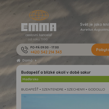
Svět je jako kni
Aurelius Augustinu
od roku 1990
PO-PÁ 09:00 - 17:00
Pobyto
+420 542 214 343
Domů
Budapešť a blízké okolí v době sakur
Maďarsko
BUDAPEŠŤ • SZENTENDRE • SZECHENYI • GODOLLO