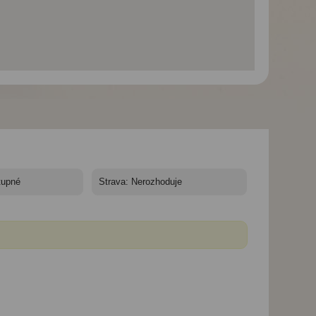
í
Budapešť a blízké okolí
Budapešť a blízké okolí
Budapešť a blízké 
v době sakur -
v době sakur -
v době sakur -
Budapešť, dunajský
Budapešť, dunajský
Budapešť, řeka D
klenot
klenot