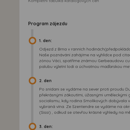
Kompletní tabulka katalogových cen
Program zájezdu
1. den:
Odjezd z Brna v ranních hodinách(předpokládan
Naše poznávání zahájíme na vyhlídce pod cit
zónou Váci, spatříme známou Gerbeaudovu cukr
palubu výletní lodi a úchvatnou maďarskou metr
2. den
Po snídani se vydáme na sever proti proudu 
překrásnými zákoutími, úžasnými uměleckými g
socialismu, kdy rodina Smolíkových dobývala ve
vybraná vína. Ze Szentendre se vydáme na okr
(Sissi) , odkud se otevřou krásné výhledy na m
3. den: