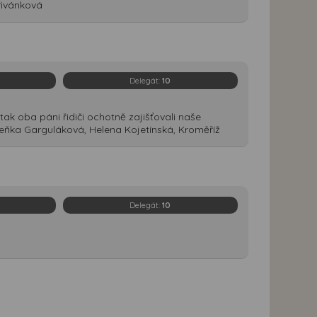
řivánková
Delegát:
10
ak oba páni řidiči ochotně zajišťovali naše
eňka Garguláková, Helena Kojetínská, Kroměříž
Delegát:
10