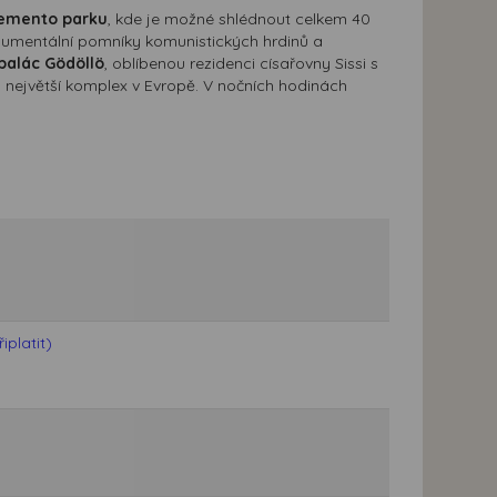
emento parku
, kde je možné shlédnout celkem 40
onumentální pomníky komunistických hrdinů a
palác Gödöllö
, oblíbenou rezidenci císařovny Sissi s
 největší komplex v Evropě. V nočních hodinách
platit)