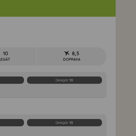
10
8,5
LEGÁT
DOPRAVA
Delegát:
10
Delegát:
10