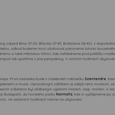
ý odjezd Brno 07:00, Břeclav 07:45, Bratislava 08:45). v dopoled
adelou, odkud budeme moci obdivovat panorama tohoto kouzelného 
árnu a také městskou tržnici, kde nahlédneme pod pokličku maďar
opoli tak spatříme z jiné perspektivy. V nočních hodinách ubytován
Dunaje. První zastávka bude v malebném městečku
Szentendre
, kte
aleriemi a muzei. Opravdovým zážitkem je zdejší retro muzeum, ve 
smír a Balaton byl oblíbeným výletním místem, resp. mořem. V rest
aj Budapešti, do horského parku
Normafa
, kde si vyšlápneme po z
ěsto. Ve večerních hodínách návrat na ubytování.