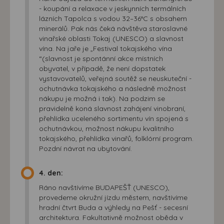
- koupání a relaxace v jeskynních termálních
lázních Tapolca s vodou 32–36°C s obsahem
minerálů. Pak nás čeká návštěva staroslavné
vinařské oblasti Tokaj (UNESCO) a slavnost
vína. Na jaře je „Festival tokajského vína
“(slavnost je spontánní akce místních
obyvatel, v případě, že není dopstatek
vystavovatelů, veřejná soutěž se neuskuteční -
ochutnávka tokajského a následně možnost
nákupu je možná i tak). Na podzim se
pravidelně koná slavnost zahájení vinobraní,
přehlídka uceleného sortimentu vín spojená s
ochutnávkou, možnost nákupu kvalitního
tokajského, přehlídka vinařů, folklórní program.
Pozdní návrat na ubytování.
4. den:
Ráno navštívíme BUDAPEŠŤ (UNESCO),
provedeme okružní jízdu městem, navštívíme
hradní čtvrt Buda a výhledy na Pešť - secesní
architektura. Fakultativně možnost oběda v