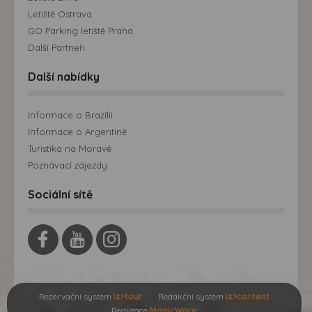
Letiště Ostrava
GO Parking letiště Praha
Další Partneři
Další nabídky
Informace o Brazílii
Informace o Argentině
Turistika na Moravě
Poznávací zájezdy
Sociální sítě
Rezervační systém
is>tour
Redakční systém
is>content
Realizace
MagicWare