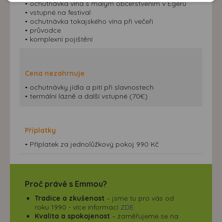
• ochutnávka vína s malým občerstvením v Egeru
doporučení.
našem webu, tak na webech třetích stran. Díky tomu
• vstupné na festival
máme možnost vytvářet profily založené na Vašich
• ochutnávka tokajského vína při večeři
• průvodce
zájmech. Na základě těchto informací není zpravidla
• komplexní pojištění
možná bezprostřední identifikace uživatele. Bez vyjádření
souhlasu, nedojde k zobrazování obsahu a reklam
přizpůsobených Vašim zájmům.
Cena nezahrnuje
• ochutnávky jídla a pití při slavnostech
• termální lázně a další vstupné (70€)
Příplatky
• Příplatek za jednolůžkový pokoj 990 Kč
Proč právě s Emmou?
Tradice a zkušenost
– jsme tu pro vás od
roku 1990 - více informací
ZDE
Kvalita a spokojenost
– zaměřujeme se na