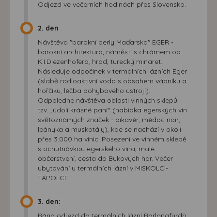
Odjezd ve večerních hodinách přes Slovensko.
2. den
Návštěva "barokní perly Maďarska" EGER -
barokní architektura, náměstí s chrámem od
K.I.Diezenhofera, hrad, turecký minaret.
Následuje odpočinek v termálních lázních Eger
(slabě radioaktivní voda s obsahem vápníku a
hořčíku, léčba pohybového ústrojí).
Odpoledne návštěva oblasti vinných sklepů
tzv. „údolí krásné paní“ (nabídka egerských vín
světoznámých značek - bikavér, médoc noir,
leányka a muskotály), kde se nachází v okolí
přes 3.000 ha vinic. Posezení ve vinném sklepě
s ochutnávkou egerského vína, malé
občerstvení, cesta do Bukových hor. Večer
ubytování u termálních lázní v MISKOLCI-
TAPOLCE.
3. den:
Ráno odjezd do termálních lázní Barlangfürdö