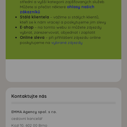
střední a vyšší kategorii zajišťovaných služeb.
Můžete si přečíst některé
ohlasy našich
zákazníků
.
Stálá klientela
– vážíme si stálých klientů,
kteří se k nám vracejí a poskytujeme jim slevy
E-shop
– na tomto webu si můžete zájezdy
vybrat, zarezervovat, objednat i zaplatit
Online sleva
– při přihlášení zájezdu online
poskytujeme na
vybrané zájezdy
Kontaktujte nás
EMMA Agency spol. s r.o.
cestovní kancelář
Kozí 10, 602 00 Brno