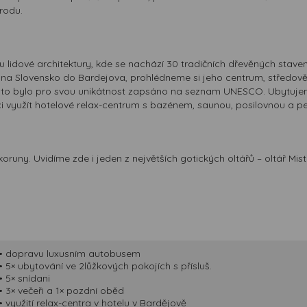
přizpůsobených Vašim zájmům.
rodu.
idové architektury, kde se nachází 30 tradičních dřevěných stavení
eme na Slovensko do Bardejova, prohlédneme si jeho centrum, středo
. Město bylo pro svou unikátnost zapsáno na seznam UNESCO. Ubytuj
 využít hotelové relax-centrum s bazénem, saunou, posilovnou a perl
koruny. Uvidíme zde i jeden z největších gotických oltářů – oltář 
• dopravu luxusním autobusem
• 5× ubytování ve 2lůžkových pokojích s přísluš.
• 5× snídani
• 3× večeři a 1× pozdní oběd
• využití relax-centra v hotelu v Bardějově