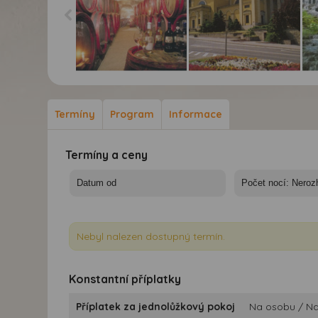
Maďarské termály, vína
Maďarské termály, vína
Maď
a Zakarpatská
a Zakarpatská
a 
Ukrajina - Vinné sklípky
Ukrajina - Eger
Ukr
Termíny
Program
Informace
Termíny a ceny
Nebyl nalezen dostupný termín.
Konstantní příplatky
Příplatek za jednolůžkový pokoj
Na osobu / Na