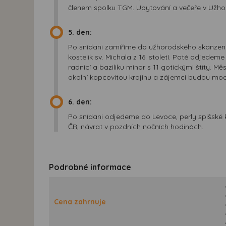
členem spolku TGM. Ubytování a večeře v Užho
5. den:
Po snídani zamíříme do užhorodského skanzenu l
kostelík sv. Michala z 16. století. Poté odjed
radnicí a baziliku minor s 11 gotickými štíty
okolní kopcovitou krajinu a zájemci budou moci
6. den:
Po snídani odjedeme do Levoce, perly spišské 
ČR, návrat v pozdních nočních hodinách.
Podrobné informace
Cena zahrnuje