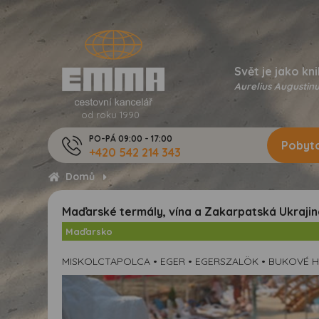
Svět je jako kni
Aurelius Augustinu
od roku 1990
PO-PÁ 09:00 - 17:00
Pobyto
+420 542 214 343
Domů
Maďarské termály, vína a Zakarpatská Ukrajin
Maďarsko
MISKOLCTAPOLCA • EGER • EGERSZALÖK • BUKOVÉ H