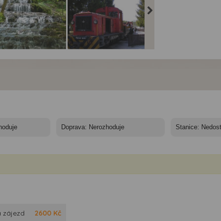
arské termály, vína
Maďarské termály, vína
Maďarské termály, vín
Zakarpatská
a Zakarpatská
a Zakarpatská
ajina - Szalajka
Ukrajina - dětská
Ukrajina -
železnice
miskolctapolca
 zájezd
2600
Kč