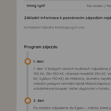
Vinný rytíř
Na osobu / Na
Základní informace k poznávacím zájezdům naj
Kompletní tabulka katalogových cen
Program zájezdu
1. den:
1. den: V brzkých ranních hodinách odjedeme z P
150 Kč, Zlín 350 Kč, Uherské Hradiště 250 Kč, 
Kč, Vyškov 150 Kč) do Miškolce, druhého nejvě
unikátní jeskynní termální lázně Miskolctapol
a bublinkové koupeli. Večer ubytování v hotelu, 
2. den
Po snídani odjedeme do Egeru – města, které 