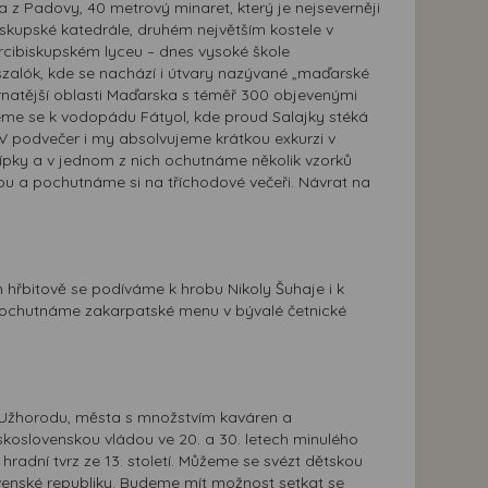
a z Padovy, 40 metrový minaret, který je nejseverněji
biskupské katedrále, druhém největším kostele v
rcibiskupském lyceu – dnes vysoké škole
zalók, kde se nachází i útvary nazývané „maďarské
rnatější oblasti Maďarska s téměř 300 objevenými
eme se k vodopádu Fátyol, kde proud Salajky stéká
V podvečer i my absolvujeme krátkou exkurzi v
klípky a v jednom z nich ochutnáme několik vzorků
ikou a pochutnáme si na tříchodové večeři. Návrat na
 hřbitově se podíváme k hrobu Nikoly Šuhaje i k
a ochutnáme zakarpatské menu v bývalé četnické
Užhorodu, města s množstvím kaváren a
koslovenskou vládou ve 20. a 30. letech minulého
 hradní tvrz ze 13. století. Můžeme se svézt dětskou
venské republiky. Budeme mít možnost setkat se