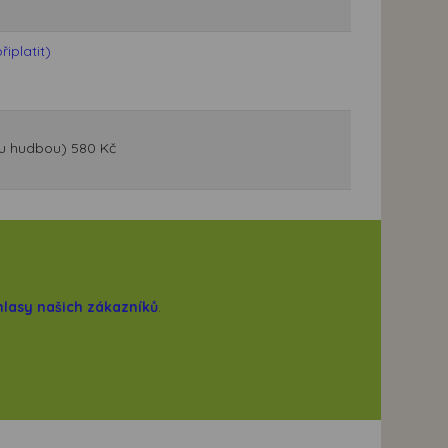
iplatit)
kou hudbou) 580 Kč
hlasy našich zákazníků
.