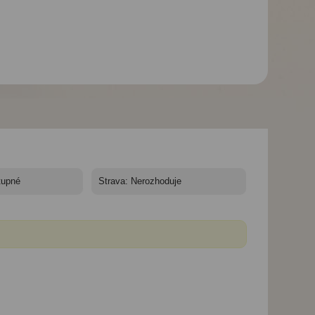
a
Maďarské termály, vína
Maďarské termály, vína
Maďarské termály,
a Zakarpatská
a Zakarpatská
a Zakarpatská
Ukrajina -
Ukrajina - Užhorod
Ukrajina - Užhoro
Miskolctapolca