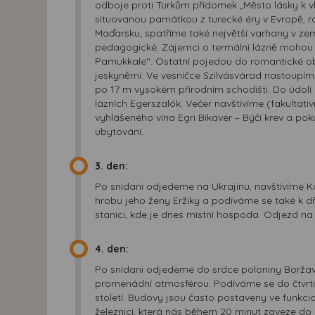
odboje proti Turkům přídomek „Město lásky k vla
situovanou památkou z turecké éry v Evropě, rad
Maďarsku, spatříme také největší varhany v ze
pedagogické. Zájemci o termální lázně mohou 
Pamukkale“. Ostatní pojedou do romantické obl
jeskyněmi. Ve vesničce Szilvásvárad nastoupí
po 17 m vysokém přírodním schodišti. Do údolí
lázních Egerszalók. Večer navštívíme (fakultat
vyhlášeného vína Egri Bikavér – Býčí krev a pok
ubytování.
3. den:
Po snídani odjedeme na Ukrajinu, navštívíme K
hrobu jeho ženy Eržiky a podíváme se také k 
stanici, kde je dnes místní hospoda. Odjezd na
4. den:
Po snídani odjedeme do srdce poloniny Borža
promenádní atmosférou. Podíváme se do čtvrti 
století. Budovy jsou často postaveny ve funkcion
železnicí, která nás během 20 minut zaveze do