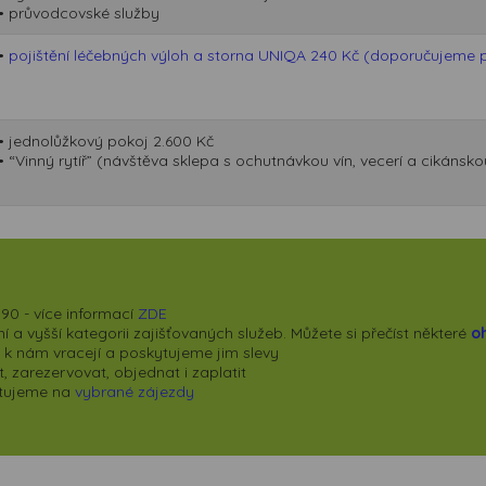
• průvodcovské služby
•
pojištění léčebných výloh a storna UNIQA 240 Kč (doporučujeme př
• jednolůžkový pokoj 2.600 Kč
• “Vinný rytíř” (návštěva sklepa s ochutnávkou vín, vecerí a cikáns
90 - více informací
ZDE
 a vyšší kategorii zajišťovaných služeb. Můžete si přečíst některé
o
se k nám vracejí a poskytujeme jim slevy
 zarezervovat, objednat i zaplatit
kytujeme na
vybrané zájezdy