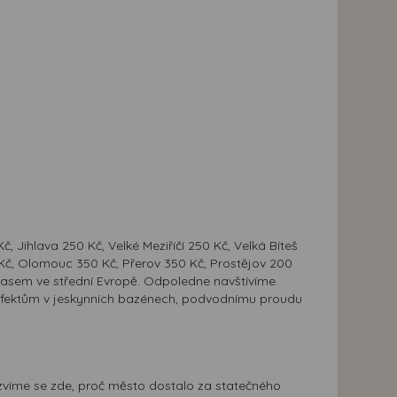
 Jihlava 250 Kč, Velké Meziříčí 250 Kč, Velká Bíteš
 Kč, Olomouc 350 Kč, Přerov 350 Kč, Prostějov 200
stasem ve střední Evropě. Odpoledne navštívíme
m efektům v jeskynních bazénech, podvodnímu proudu
víme se zde, proč město dostalo za statečného