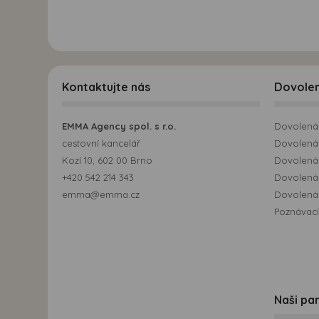
Kontaktujte nás
Dovole
EMMA Agency spol. s r.o.
Dovolená 
cestovní kancelář
Dovolená 
Kozí 10, 602 00 Brno
Dovolená
+420 542 214 343
Dovolená
emma@emma.cz
Dovolená 
Poznávací
Naši par