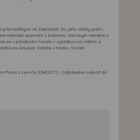
 přemístěných ze Zakarpatí. Do jeho sbírky patří i
věké městské opevnění s baštami, starobylé náměstí s
eme se v půvabném hotelu s vyhlídkou na město a
ičkovou koupelí. Večeře v hotelu, nocleh.
Mistra Pavla z Levoče (UNESCO). Odpoledne odjezd do