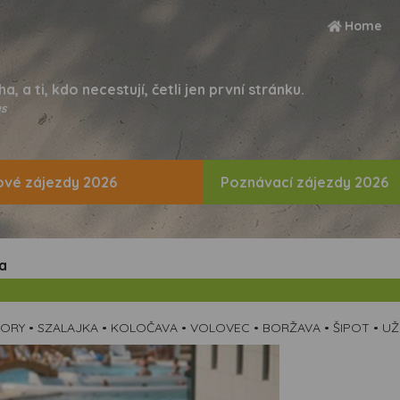
Home
ha, a ti, kdo necestují, četli jen první stránku.
s
vé zájezdy 2026
Poznávací zájezdy 2026
a
ORY • SZALAJKA • KOLOČAVA • VOLOVEC • BORŽAVA • ŠIPOT • 