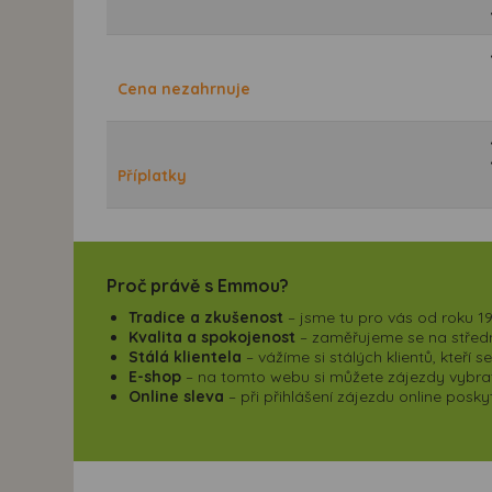
Cena nezahrnuje
Příplatky
Proč právě s Emmou?
Tradice a zkušenost
– jsme tu pro vás od roku 19
Kvalita a spokojenost
– zaměřujeme se na střední
Stálá klientela
– vážíme si stálých klientů, kteří 
E-shop
– na tomto webu si můžete zájezdy vybrat,
Online sleva
– při přihlášení zájezdu online pos