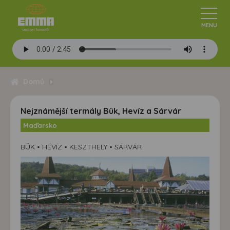
Domů
Nejznámější termály Bük, Hevíz a Sárvár
Maďarsko
BÜK • HÉVÍZ • KESZTHELY • SÁRVÁR