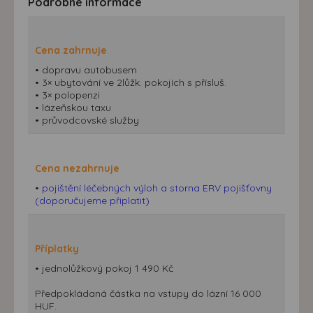
Podrobné informace
Cena zahrnuje
• dopravu autobusem
• 3× ubytování ve 2lůžk. pokojích s přísluš.
• 3× polopenzi
• lázeňskou taxu
• průvodcovské služby
Cena nezahrnuje
•
pojištění léčebných výloh a storna ERV pojišťovny
(doporučujeme připlatit)
Příplatky
• jednolůžkový pokoj 1 490 Kč
Předpokládaná částka na vstupy do lázní 16 000
HUF.