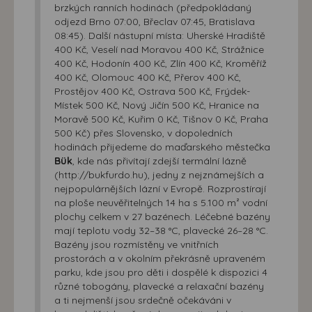
brzkých ranních hodinách (předpokládaný
odjezd Brno 07:00, Břeclav 07:45, Bratislava
08:45). Další nástupní místa: Uherské Hradiště
400 Kč, Veselí nad Moravou 400 Kč, Strážnice
400 Kč, Hodonín 400 Kč, Zlín 400 Kč, Kroměříž
400 Kč, Olomouc 400 Kč, Přerov 400 Kč,
Prostějov 400 Kč, Ostrava 500 Kč, Frýdek-
Místek 500 Kč, Nový Jičín 500 Kč, Hranice na
Moravě 500 Kč, Kuřim 0 Kč, Tišnov 0 Kč, Praha
500 Kč) přes Slovensko, v dopoledních
hodinách přijedeme do maďarského městečka
Bük
, kde nás přivítají zdejší termální lázně
(http://bukfurdo.hu), jedny z nejznámejších a
nejpopulárnějších lázní v Evropě. Rozprostírají
na ploše neuvěřitelných 14 ha s 5.100 m² vodní
plochy celkem v 27 bazénech. Léčebné bazény
mají teplotu vody 32–38 °C, plavecké 26–28 °C.
Bazény jsou rozmístěny ve vnitřních
prostorách a v okolním překrásně upraveném
parku, kde jsou pro děti i dospělé k dispozici 4
různé tobogány, plavecké a relaxační bazény
a ti nejmenší jsou srdečně očekáváni v