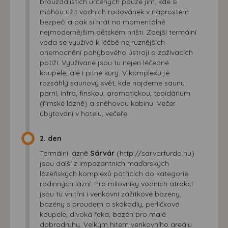
brouzdalištích určených pouze jim, kde si
mohou užít vodních radovánek v naprostém
bezpečí a pak si hrát na momentálně
nejmodernějším dětském hrišti. Zdejší termální
voda se využívá k léčbě nejruznějších
onemocnění pohybového ústrojí a zažívacích
potíží. Využívané jsou tu nejen léčebné
koupele, ale i pitné kúry. V komplexu je
rozsáhlý saunový svět, kde najdeme saunu
parní, infra, finskou, aromatickou, tepidárium
(římské lázně) a sněhovou kabinu. Večer
ubytování v hotelu, večeře.
2. den
Termální lázně
Sárvár
(http://sarvarfurdo.hu)
jsou další z impozantních maďarských
lázeňských komplexů patřících do kategorie
rodinných lázní. Pro milovníky vodních atrakcí
jsou tu vnitřní i venkovní zážitkové bazény,
bazény s proudem a skákadly, perličkové
koupele, divoká řeka, bazén pro malé
dobrodruhy. Velkým hitem venkovního areálu