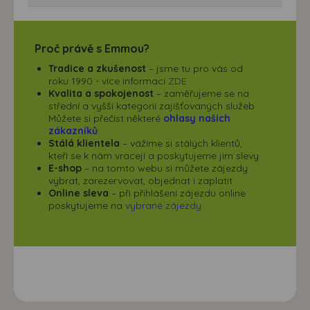
Proč právě s Emmou?
Tradice a zkušenost
– jsme tu pro vás od
roku 1990 - více informací
ZDE
Kvalita a spokojenost
– zaměřujeme se na
střední a vyšší kategorii zajišťovaných služeb.
Můžete si přečíst některé
ohlasy našich
zákazníků
.
Stálá klientela
– vážíme si stálých klientů,
kteří se k nám vracejí a poskytujeme jim slevy
E-shop
– na tomto webu si můžete zájezdy
vybrat, zarezervovat, objednat i zaplatit
Online sleva
– při přihlášení zájezdu online
poskytujeme na
vybrané zájezdy