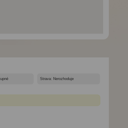
Bavorské královské
Bavorské královské
Bavorské královs
zámky a Bodamské
zámky a Bodamské
zámky a Bodams
jezero - Chiemsee
jezero - Linderhof
jezero - Mainau