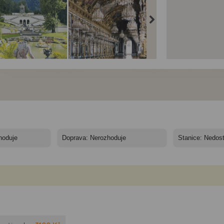
orské královské
Bavorské královské
Bavorské královské
mky a Bodamské
zámky a Bodamské
zámky a Bodamské
ero - Linderhof
jezero -
jezero - Ettal
Herrenchiemsee