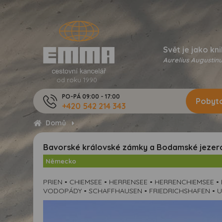
Svět je jako kni
Aurelius Augustinu
od roku 1990
PO-PÁ 09:00 - 17:00
Pobyto
+420 542 214 343
Domů
Bavorské královské zámky a Bodamské jezer
Německo
PRIEN • CHIEMSEE • HERRENSEE • HERRENCHIEMSEE 
VODOPÁDY • SCHAFFHAUSEN • FRIEDRICHSHAFEN • U