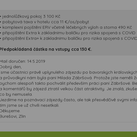
• jednolůžkový pokoj 3 100 Kč
• pobytová taxa v hotelu cca 11 €/os/pobyt
• komplexní pojištění ERV včetně léčebných výloh a storna 490 Kč
• připojištění Extra k základnímu balíčku pro rizika spojená s COVI
• připojištění Extra+ k základnímu balíčku pro rizika spojená s COV
Předpokládaná částka na vstupy cca 130 €.
Mail doručen: 14.5.2019
Dobrý den,
jsme účastníci právě uplynulého zájezdu po bavorských královskýc
a průvodkyní nám byla paní Milada Zábršová. Protože jste neměli žá
bychom alespoň takto pochválit především práci paní Zábršové. Bez
a komentářů by zájezd ztratil velkou část atraktivity. Je znalá, zkušen
co by nemusela.
Jezdíme na poznávací zájezdy často, ale tak přesvědčivě svými inf
tím jsme se už chvíli nesetkali.
Děkujeme.
Burešovi, Zlín