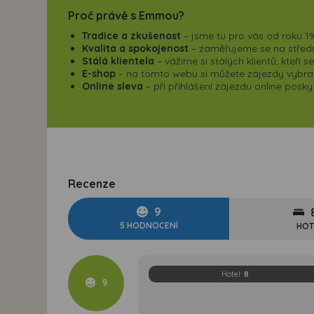
Proč právě s Emmou?
Tradice a zkušenost
– jsme tu pro vás od roku 19
Kvalita a spokojenost
– zaměřujeme se na střední
Stálá klientela
– vážíme si stálých klientů, kteří 
E-shop
– na tomto webu si můžete zájezdy vybrat,
Online sleva
– při přihlášení zájezdu online pos
Recenze
9
5 HODNOCENÍ
HOT
Hotel:
8
9