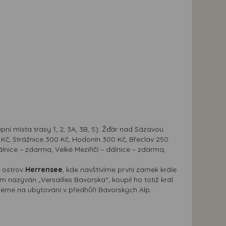
ní místa trasy 1, 2, 3A, 3B, 5): Žďár nad Sázavou
0 Kč, Strážnice 300 Kč, Hodonín 300 Kč, Břeclav 250
lnice – zdarma, Velké Meziříčí – dálnice – zdarma,
a ostrov
Herrensee
, kde navštívíme první zámek krále
nazýván „Versailles Bavorska“, koupil ho totiž král
deme na ubytování v předhůří Bavorských Alp.