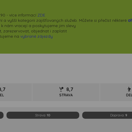
90 - více informací
ZDE
 a vyšší kategorii zajišťovaných služeb. Můžete si přečíst některé
o
se k nám vracejí a poskytujeme jim slevy
 zarezervovat, objednat i zaplatit
kytujeme na
vybrané zájezdy
8,7
8,7
EL
STRAVA
DE
Strava:
10
Doprava:
9