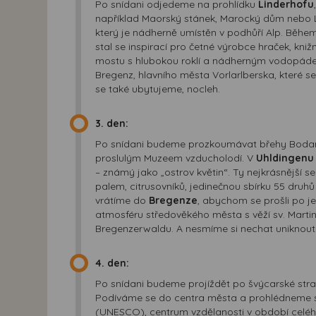
Po snídani odjedeme na prohlídku
Linderhofu
například Maorský stánek, Marocký dům nebo 
který je nádherně umístěn v podhůří Alp. Během
stal se inspirací pro četné výrobce hraček, kniž
mostu s hlubokou roklí a nádherným vodopád
Bregenz, hlavního města Vorlarlberska, které se
se také ubytujeme, nocleh.
3. den:
Po snídani budeme prozkoumávat břehy Bodams
proslulým Muzeem vzducholodí. V
Uhldingenu
– známý jako „ostrov květin“. Ty nejkrásnější 
palem, citrusovníků, jedinečnou sbírku 55 druh
vrátíme do
Bregenze
, abychom se prošli po je
atmosféru středověkého města s věží sv. Martina
Bregenzerwaldu. A nesmíme si nechat uniknout 
4. den:
Po snídani budeme projíždět po švýcarské str
Podíváme se do centra města a prohlédneme si
(UNESCO), centrum vzdělanosti v období celéh