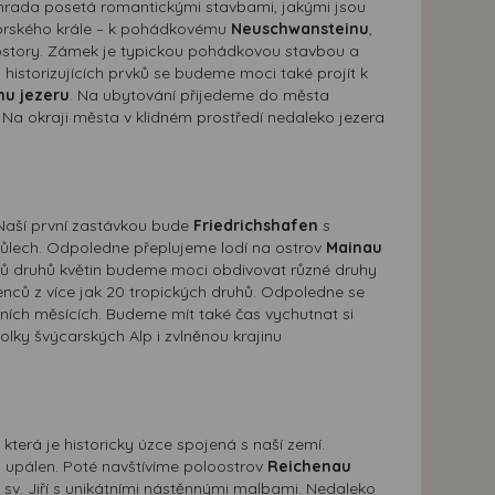
ahrada posetá romantickými stavbami, jakými jsou
vorského krále – k pohádkovému
Neuschwansteinu
,
 prostory. Zámek je typickou pohádkovou stavbou a
u historizujících prvků se budeme moci také projít k
u jezeru
. Na ubytování přijedeme do města
. Na okraji města v klidném prostředí nedaleko jezera
Naší první zastávkou bude
Friedrichshafen
s
ůlech. Odpoledne přeplujeme lodí na ostrov
Mainau
isíců druhů květin budeme moci obdivovat různé druhy
lenců z více jak 20 tropických druhů. Odpoledne se
etních měsících. Budeme mít také čas vychutnat si
olky švýcarských Alp i zvlněnou krajinu
, která je historicky úzce spojená s naší zemí.
 upálen. Poté navštívíme poloostrov
Reichenau
sv. Jiří s unikátními nástěnnými malbami. Nedaleko