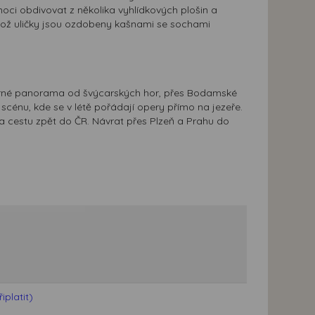
i obdivovat z několika vyhlídkových plošin a
ehož uličky jsou ozdobeny kašnami se sochami
rné panorama od švýcarských hor, přes Bodamské
 scénu, kde se v létě pořádají opery přímo na jezeře.
a cestu zpět do ČR. Návrat přes Plzeň a Prahu do
platit)