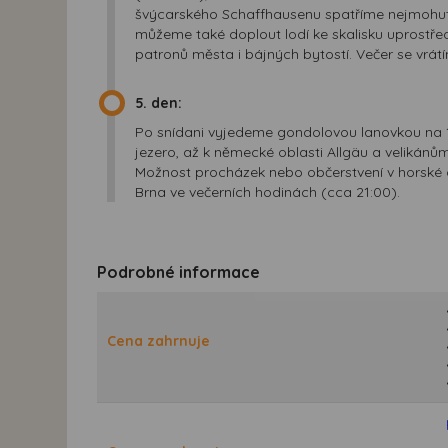
švýcarského Schaffhausenu spatříme nejmohu
můžeme také doplout lodí ke skalisku upros
patronů města i bájných bytostí. Večer se vrát
5. den:
Po snídani vyjedeme gondolovou lanovkou na
jezero, až k německé oblasti Allgäu a velikánům
Možnost procházek nebo občerstvení v horské c
Brna ve večerních hodinách (cca 21:00).
Podrobné informace
Cena zahrnuje