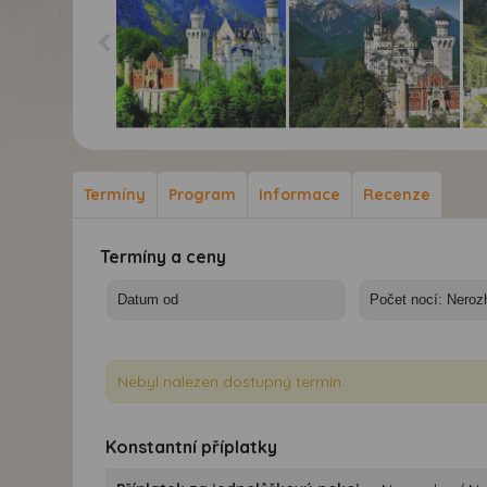
Bavorské královské
Bavorské královské
Bav
zámky a Bodamské
zámky a Bodamské
zá
jezero - Bavorské
jezero -
jez
Termíny
Program
Informace
Recenze
královské zámky
Neuschwanstein
Termíny a ceny
Nebyl nalezen dostupný termín.
Konstantní příplatky