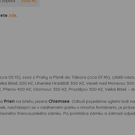
 zájezd
3100
Kč
dete
zde
.
a 05:15), svoz z Prahy a Plzně do Tábora (cca 07:45), (další nástup
 Velká Bíteš 200 Kč, Uherské Hradiště 300 Kč, Veselí nad Moravou 30
, Přerov 400 Kč, Olomouc 350 Kč, Prostějov 300 Kč, Velká Bíteš – dá
ka
Prien
na břehu jezera
Chiemsee
. Odtud pojedeme výletní lodí n
ek, nacházející se v nádherném parku s mnoha fontánami, je právem 
to slavného francouzského zámku. Po prohlídce zámku a zahrad odje