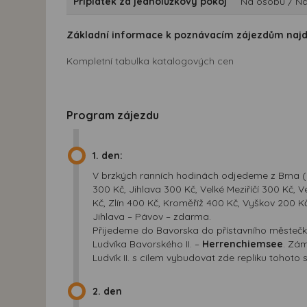
Příplatek za jednolůžkový pokoj
Na osobu / Na
Základní informace k poznávacím zájezdům naj
Kompletní tabulka katalogových cen
Program zájezdu
1. den:
V brzkých ranních hodinách odjedeme z Brna (cc
300 Kč, Jihlava 300 Kč, Velké Meziříčí 300 Kč,
Kč, Zlín 400 Kč, Kroměříž 400 Kč, Vyškov 200 Kč
Jihlava – Pávov – zdarma.
Přijedeme do Bavorska do přístavního městeč
Ludvíka Bavorského II. –
Herrenchiemsee
. Zám
Ludvík II. s cílem vybudovat zde repliku toho
2. den