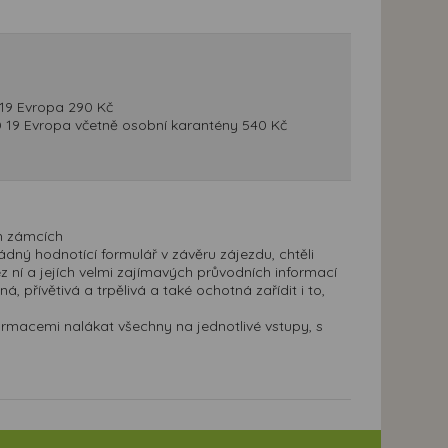
D 19 Evropa 290 Kč
ID 19 Evropa včetně osobní karantény 540 Kč
h zámcích
dný hodnotící formulář v závěru zájezdu, chtěli
 ní a jejích velmi zajímavých průvodních informací
á, přívětivá a trpělivá a také ochotná zařídit i to,
ormacemi nalákat všechny na jednotlivé vstupy, s