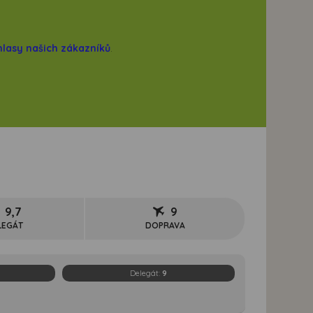
hlasy našich zákazníků
.
9,7
9
LEGÁT
DOPRAVA
Delegát:
9