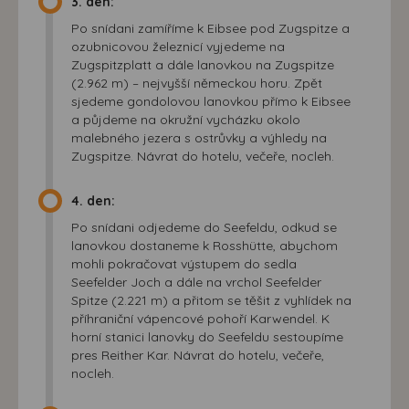
3. den:
Po snídani zamíříme k Eibsee pod Zugspitze a
ozubnicovou železnicí vyjedeme na
Zugspitzplatt a dále lanovkou na Zugspitze
(2.962 m) – nejvyšší německou horu. Zpět
sjedeme gondolovou lanovkou přímo k Eibsee
a půjdeme na okružní vycházku okolo
malebného jezera s ostrůvky a výhledy na
Zugspitze. Návrat do hotelu, večeře, nocleh.
4. den:
Po snídani odjedeme do Seefeldu, odkud se
lanovkou dostaneme k Rosshütte, abychom
mohli pokračovat výstupem do sedla
Seefelder Joch a dále na vrchol Seefelder
Spitze (2.221 m) a přitom se těšit z vyhlídek na
příhraniční vápencové pohoří Karwendel. K
horní stanici lanovky do Seefeldu sestoupíme
pres Reither Kar. Návrat do hotelu, večeře,
nocleh.