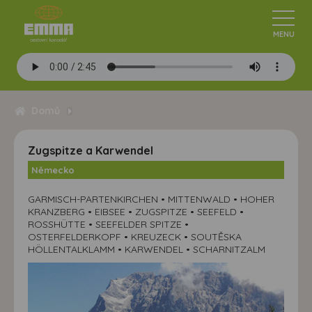
Domů
Zugspitze a Karwendel
Německo
GARMISCH-PARTENKIRCHEN • MITTENWALD • HOHER
KRANZBERG • EIBSEE • ZUGSPITZE • SEEFELD •
ROSSHÜTTE • SEEFELDER SPITZE •
OSTERFELDERKOPF • KREUZECK • SOUTĚSKA
HÖLLENTALKLAMM • KARWENDEL • SCHARNITZALM