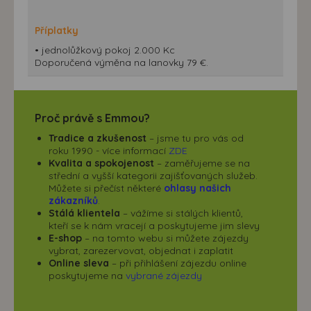
Příplatky
• jednolůžkový pokoj 2.000 Kc
Doporučená výměna na lanovky 79 €.
Proč právě s Emmou?
Tradice a zkušenost
– jsme tu pro vás od
roku 1990 - více informací
ZDE
Kvalita a spokojenost
– zaměřujeme se na
střední a vyšší kategorii zajišťovaných služeb.
Můžete si přečíst některé
ohlasy našich
zákazníků
.
Stálá klientela
– vážíme si stálých klientů,
kteří se k nám vracejí a poskytujeme jim slevy
E-shop
– na tomto webu si můžete zájezdy
vybrat, zarezervovat, objednat i zaplatit
Online sleva
– při přihlášení zájezdu online
poskytujeme na
vybrané zájezdy