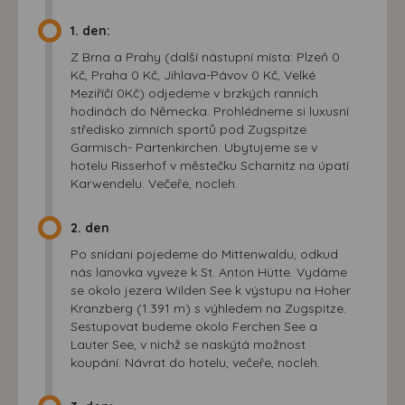
1. den:
Z Brna a Prahy (další nástupní místa: Plzeň 0
Kč, Praha 0 Kč, Jihlava-Pávov 0 Kč, Velké
Meziříčí 0Kč) odjedeme v brzkých ranních
hodinách do Německa. Prohlédneme si luxusní
středisko zimních sportů pod Zugspitze
Garmisch- Partenkirchen. Ubytujeme se v
hotelu Risserhof v městečku Scharnitz na úpatí
Karwendelu. Večeře, nocleh.
2. den
Po snídani pojedeme do Mittenwaldu, odkud
nás lanovka vyveze k St. Anton Hütte. Vydáme
se okolo jezera Wilden See k výstupu na Hoher
Kranzberg (1.391 m) s výhledem na Zugspitze.
Sestupovat budeme okolo Ferchen See a
Lauter See, v nichž se naskýtá možnost
koupání. Návrat do hotelu, večeře, nocleh.