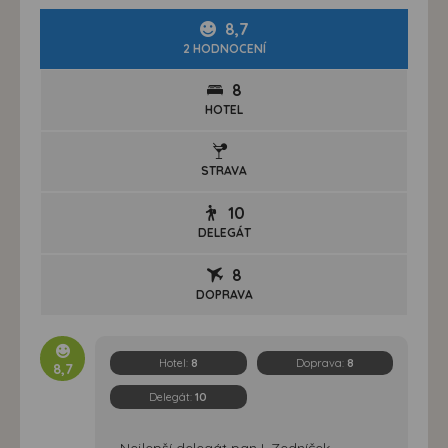
8,7
2 HODNOCENÍ
8
HOTEL
STRAVA
10
DELEGÁT
8
DOPRAVA
Hotel:
8
Doprava:
8
8,7
Delegát:
10
Nejlepší delegát pan L.Zedníček.