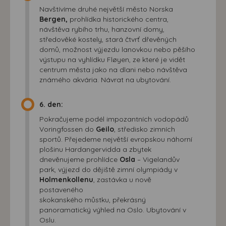
Navštívíme druhé největší město Norska
Bergen,
prohlídka historického centra,
návštěva rybího trhu, hanzovní domy,
středověké kostely, stará čtvrť dřevěných
domů, možnost výjezdu lanovkou nebo pěšího
výstupu na vyhlídku Fløyen, ze které je vidět
centrum města jako na dlani nebo návštěva
známého akvária. Návrat na ubytování.
6. den:
Pokračujeme podél impozantních vodopádů
Voringfossen do
Geilo
, středisko zimních
sportů. Přejedeme největší evropskou náhorní
plošinu Hardangervidda a zbytek
dnevěnujeme prohlídce
Osla
– Vigelandův
park, výjezd do dějiště zimní olympiády v
Holmenkollenu
, zastávka u nově
postaveného
skokanského můstku, překrásný
panoramatický výhled na Oslo. Ubytování v
Oslu.