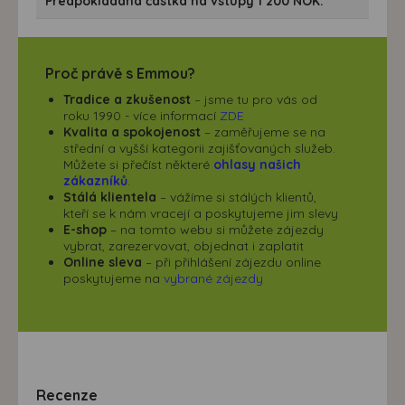
Předpokládaná částka na vstupy 1 200 NOK.
Proč právě s Emmou?
Tradice a zkušenost
– jsme tu pro vás od
roku 1990 - více informací
ZDE
Kvalita a spokojenost
– zaměřujeme se na
střední a vyšší kategorii zajišťovaných služeb.
Můžete si přečíst některé
ohlasy našich
zákazníků
.
Stálá klientela
– vážíme si stálých klientů,
kteří se k nám vracejí a poskytujeme jim slevy
E-shop
– na tomto webu si můžete zájezdy
vybrat, zarezervovat, objednat i zaplatit
Online sleva
– při přihlášení zájezdu online
poskytujeme na
vybrané zájezdy
Recenze