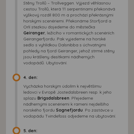
Stěny Trollů – Trollveggen. Výjezd věhlasnou
cestou Trollů, která 11 serpentinami překonává
výškový rozdíl 800 m a prochází překrásnými
horskými scenériemi. Překonáme Storfjord a
Orlí stezkou dojedeme do městečka
Geiranger
, ležícího v romantických scenériích
Geirangerfjordu. Pak vyjedeme na horské
sedlo s vyhlídkou Dalsnibba s úchvatnými
pohledy na fjord Geiranger, jehož strmé stěny
jsou krášleny desítkami nádherných
vodopádů. Ubytování.
4. den:
Vycházka horským údolím k největšímu
ledovci v Evropě Jostedalsbreen resp. k jeho
splazu
Brigsdalsbreen
. Přejedeme
nádhernými scenériemi k rameni nejdelšího
norského fjordu
Sognefjordu
. Po zastávce u
vodopádu Tvindefoss odjedeme na ubytování.
5. den: