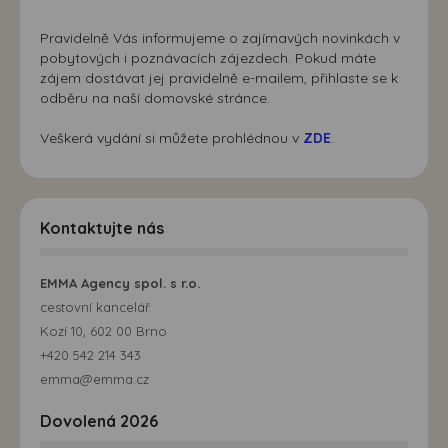
zájmech. Na základě těchto informací není zpravidla
možná bezprostřední identifikace uživatele. Bez vyjádření
Pravidelně Vás informujeme o zajímavých novinkách v
pobytových i poznávacích zájezdech. Pokud máte
souhlasu, nedojde k zobrazování obsahu a reklam
zájem dostávat jej pravidelně e-mailem, přihlaste se k
přizpůsobených Vašim zájmům.
odběru na naší domovské stránce.
Veškerá vydání si můžete prohlédnou v
ZDE
.
Kontaktujte nás
EMMA Agency spol. s r.o.
cestovní kancelář
Kozí 10, 602 00 Brno
+420 542 214 343
emma@emma.cz
Dovolená 2026