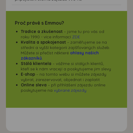
Proč právě s Emmou?
Tradice a zkušenost
– jsme tu pro vás od
roku 1990 - více informací
ZDE
Kvalita a spokojenost
– zaměřujeme se na
střední a vyšší kategorii zajišťovaných služeb.
Můžete si přečíst některé
ohlasy našich
zákazníků
.
Stálá klientela
– vážíme si stálých klientů,
kteří se k nám vracejí a poskytujeme jim slevy
E-shop
– na tomto webu si můžete zájezdy
vybrat, zarezervovat, objednat i zaplatit
Online sleva
– při přihlášení zájezdu online
poskytujeme na
vybrané zájezdy