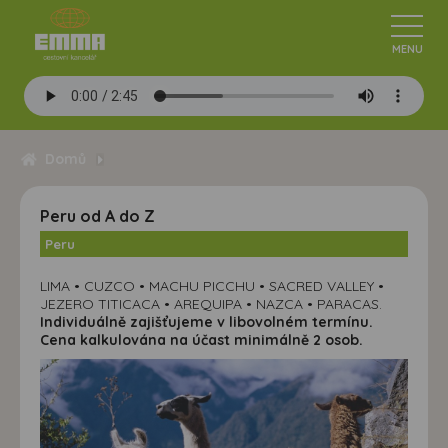
Domů
Peru od A do Z
Peru
LIMA • CUZCO • MACHU PICCHU • SACRED VALLEY •
JEZERO TITICACA • AREQUIPA • NAZCA • PARACAS.
Individuálně zajišťujeme v libovolném termínu.
Cena kalkulována na účast minimálně 2 osob.