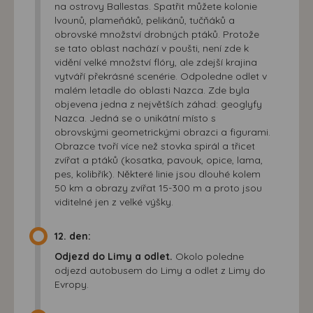
na ostrovy Ballestas. Spatřit můžete kolonie
lvounů, plameňáků, pelikánů, tučňáků a
obrovské množství drobných ptáků. Protože
se tato oblast nachází v poušti, není zde k
vidění velké množství flóry, ale zdejší krajina
vytváří překrásné scenérie. Odpoledne odlet v
malém letadle do oblasti Nazca. Zde byla
objevena jedna z největších záhad: geoglyfy
Nazca. Jedná se o unikátní místo s
obrovskými geometrickými obrazci a figurami.
Obrazce tvoří více než stovka spirál a třicet
zvířat a ptáků (kosatka, pavouk, opice, lama,
pes, kolibřík). Některé linie jsou dlouhé kolem
50 km a obrazy zvířat 15-300 m a proto jsou
viditelné jen z velké výšky.
12. den:
Odjezd do Limy a odlet.
Okolo poledne
odjezd autobusem do Limy a odlet z Limy do
Evropy.