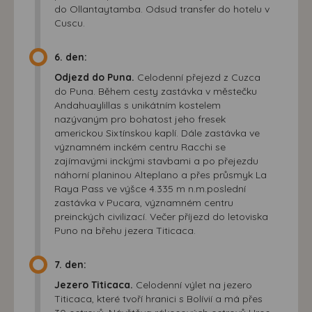
do Ollantaytamba. Odsud transfer do hotelu v
Cuscu.
6. den:
Odjezd do Puna.
Celodenní přejezd z Cuzca
do Puna. Během cesty zastávka v městečku
Andahuaylillas s unikátním kostelem
nazývaným pro bohatost jeho fresek
americkou Sixtínskou kaplí. Dále zastávka ve
významném inckém centru Racchi se
zajímavými inckými stavbami a po přejezdu
náhorní planinou Alteplano a přes průsmyk La
Raya Pass ve výšce 4.335 m n.m.poslední
zastávka v Pucara, významném centru
preinckých civilizací. Večer příjezd do letoviska
Puno na břehu jezera Titicaca.
7. den:
Jezero Titicaca.
Celodenní výlet na jezero
Titicaca, které tvoří hranici s Bolívií a má přes