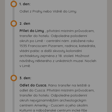
1. den:
Odlet z Prahy nebo Vídně do Limy.
2. den
Přílet do Limy
, přivítání místním průvodcem,
transfer do hotelu. Odpoledne polodenní
okruh po Limě - centrální nám. založené roku
1535 Franciscem Pizarrem, radnice, katedrála,
vládní palác a další skvosty koloniální
architektury zejména z 18. století. Možnost
návštěvy některého z unikátních muzeí. Nocleh
v Limě.
3. den:
Odlet do Cusca.
Ráno transfer na letiště a
odlet do Cusca. Přivítání místním průvodcem,
transfer do hotelu. Odpoledne polodenní
okruh nejvýznamnějším archeologickým
centrem Ameriky - Cuscem a jeho okolím.
Kulturní a náboženské centrum incké říše