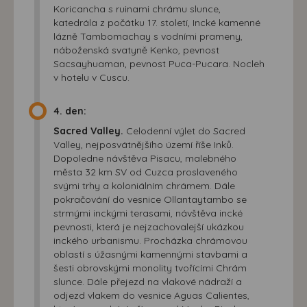
Koricancha s ruinami chrámu slunce,
katedrála z počátku 17. století, Incké kamenné
lázně Tambomachay s vodními prameny,
náboženská svatyně Kenko, pevnost
Sacsayhuaman, pevnost Puca-Pucara. Nocleh
v hotelu v Cuscu.
4. den:
Sacred Valley.
Celodenní výlet do Sacred
Valley, nejposvátnějšího území říše Inků.
Dopoledne návštěva Pisacu, malebného
města 32 km SV od Cuzca proslaveného
svými trhy a koloniálním chrámem. Dále
pokračování do vesnice Ollantaytambo se
strmými inckými terasami, návštěva incké
pevnosti, která je nejzachovalejší ukázkou
inckého urbanismu. Procházka chrámovou
oblastí s úžasnými kamennými stavbami a
šesti obrovskými monolity tvořícími Chrám
slunce. Dále přejezd na vlakové nádraží a
odjezd vlakem do vesnice Aguas Calientes,