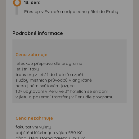
13. den:
Přestup v Evropě a odpoledne přílet do Prahy.
Podrobné informace
Cena zahrnuje
leteckou přepravu dle programu
letištní taxy
transfery z letišť do hotelů a zpět
služby místních průvodců v angličtině
nebo jiném světovém jazyce
10× ubytování v Peru ve 3* hotelích se snídaní
výlety a pozemní transfery v Peru dle programu
Cena nezahrnuje
fakultativní výlety
pojištění léčebných výloh 590 Kč
připojištění storna zájezdu 990 Kč