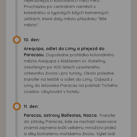
nejkrásnějších koloniálních měst Peru.
Procházka po centrálním náměstí s
katedrálou a typických bílých kamenných
uličkách, které daly městu přezdívku "Bílé
město".
10. den:
Arequipa, odlet do Limy a přejezd do
Paracasu.
Dopoledne prohlídka koloniálního
města Arequipa s klášterem sv. Kateřiny,
otevřeným po 400 letech uzavřeného
církevního života i pro turisty. Okolo poledne
transfer na letiště a odlet do Limy. Odjezd z
Limy do letoviska Paracas na pobřeží Tichého
oceánu. Ubytování v hotelu.
11. den:
Paracas, ostrovy Ballestas, Nazca.
Transfer
do zátoky Paracas, kde se nachází rezervace
známá zejména kvůli velkému množství ptáků
a díky bohatému mořskému životu. Výlet lodí