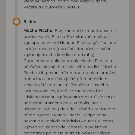
která se nachází přímo pod Machu Picchu.
Večeře a ubytování v hotelu.
5. den:
Machu Picchu.
Brzy ráno odjezd autobusem k
areálu Machu Picchu. Fakultativně možnost
výstupu na vrchol Huayna Picchu tyčící se nad
inckým městem (náročné stoupání i klesání,
vyžaduje trochu kondice a odvahy).
Dopoledne prohlídka areálu Machu Picchu a
návštěva slavných ruin inckého osídlení Machu
Picchu. Ubytování přímo pod areálem umožní
pohodlnou prohlídku ještě před příjezdem
vlaku s většinou turistů. Prohlídka slavného
inckého osídlení, které se zachovalo bez
lidského zásahu v původním stavu. Osídlení je
nádherně umístěno mezi vrcholky hor s
úžasnými výhledy do údolí. Oběd v restauraci
přímo u areálu Machu Picchu. Odpoledne
návrat do údolí do střediska Aguas Calientes,
vyzvednutí zavazadel v hotelu a po krátké
procházce po místním tržišti odjezd vlakem