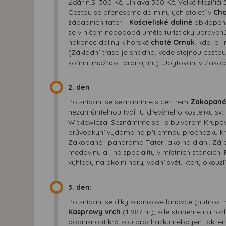
Žďár n.S. 300 Kč, Jihlava 300 Kč, Velké Meziří
Cestou se přeneseme do minulých století v
Ch
západních tater –
Kościeliské dolině
obklopené
se v ničem nepodobá uměle turisticky upraven
nakonec doliny k horské
chatě Ornak
, kde je 
(Základní trasa je snadná, vede stejnou cestou 
koňmi, možnost pronájmu). Ubytování v Zakopan
2. den
Po snídani se seznámíme s centrem
Zakopan
nezaměnitelnou tvář. U dřevěného kostelíku sv.
Witkiewicza. Seznámíme se i s bulvárem Krupó
průvodkyní vydáme na příjemnou procházku k
Zakopané i panorama Tater jako na dlani. Záj
medovinu a jiné speciality v místních stáncích
výhledy na okolní hory, vodní svět, který okouz
3. den:
Po snídani se díky kabinkové lanovce (nutnos
Kasprowy vrch
(1 987 m), kde staneme na rozh
podniknout krátkou procházku nebo jen tak le