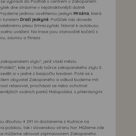
m se vypravili do Podhalí s centrem v Zakopaném.
ytek dne strávíme v nejatraktivnější dolině
Projdeme jedinou osvětlenou jeskyni
Mroźna
, která
ím tunelem
Dračí jeskyně
. Potůček nás dovede
č malebnému plesu Smreczyński. Návrat k autobusu.
 svého uvážení. Na trase jsou stanoviště kočárů s
u, saunou a fitness.
„zakopanském stylu“, jenž vtiskl městu
Poláků“, kde je i hrob tvůrce zakopanského stylu S.
dět si v jedné z bezpočtu kaváren. Poté se s
m cílem obyvatel Zakopaného a odkud budeme mít
ost relaxovat, procházet se nebo ochutnat
odernějších vodních parků Malopolska, s překrásnými
hou dlouhou 4 291 m dostaneme z Kuźnice na
a polskou, tak i slovenskou stranu hor. Můžeme zde
olů se můžeme věnovat zajímavostem Zakopaného.