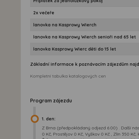
Příplatek za jednolůžkový pokoj
2x večeře
lanovka na Kasprowy Wierch
lanovka na Kasprowy Wierch senioři nad 65 let
lanovka Kasprowy Wierc děti do 15 let
Základní informace k poznávacím zájezdům naj
Kompletní tabulka katalogových cen
Program zájezdu
1. den:
Z Brna (předpokládaný odjezd 6:00) . Další nás
0 Kč, Prostějov 0 Kč, Vyškov 0 Kč , Zlín 350 Kč