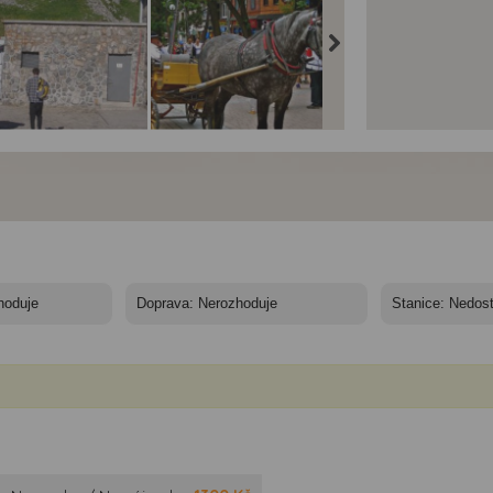
ské Tatry a
Polské Tatry a
Polské Tatry a
kopané -
Zakopané -
Zakopané -
dloužený víkend v
Prodloužený víkend v
Prodloužený víkend v
ských Tatrách
Polských Tatrách
Polských Tatrách