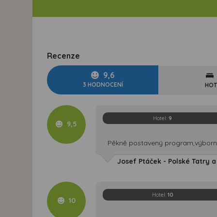
Recenze
9,6
3 HODNOCENÍ
HOT
Hotel:
9
9,5
Pěkně postavený program,výborn
Josef Ptáček - Polské Tatry a
Hotel:
10
10