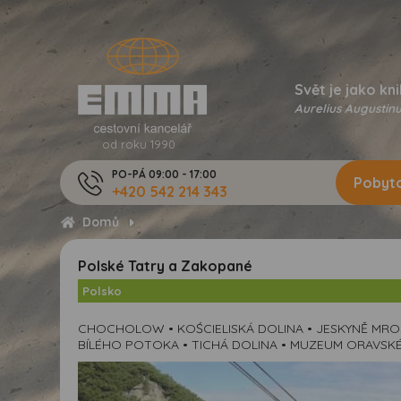
Svět je jako kni
Aurelius Augustinu
od roku 1990
PO-PÁ 09:00 - 17:00
Pobyto
+420 542 214 343
Domů
Polské Tatry a Zakopané
Polsko
CHOCHOLOW • KOŚCIELISKÁ DOLINA • JESKYNĚ MRO
BÍLÉHO POTOKA • TICHÁ DOLINA • MUZEUM ORAVSKÉ