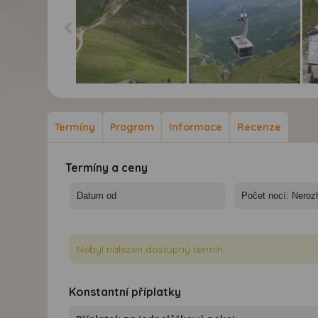
Polské Tatry a
Polské Tatry a
Pol
Zakopané -
Zakopané -
Za
Prodloužený víkend v
Prodloužený víkend v
Pro
Termíny
Program
Informace
Recenze
Polských Tatrách
Polských Tatrách
Pol
Termíny a ceny
Nebyl nalezen dostupný termín.
Konstantní příplatky