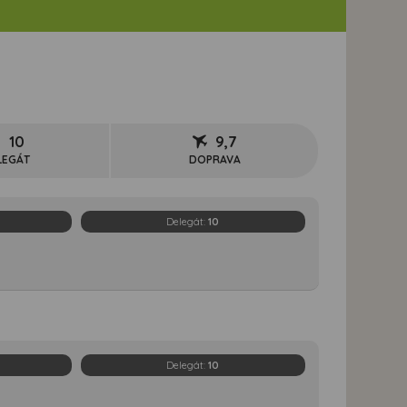
10
9,7
LEGÁT
DOPRAVA
Delegát:
10
Delegát:
10