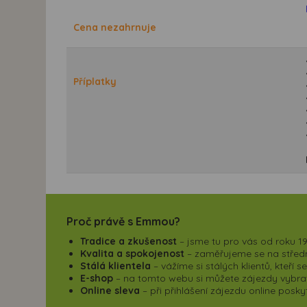
Cena nezahrnuje
Příplatky
Proč právě s Emmou?
Tradice a zkušenost
– jsme tu pro vás od roku 19
Kvalita a spokojenost
– zaměřujeme se na střední
Stálá klientela
– vážíme si stálých klientů, kteří 
E-shop
– na tomto webu si můžete zájezdy vybrat,
Online sleva
– při přihlášení zájezdu online pos