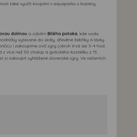
nost také využít koupání v aquaparku s bazény,
ovou dolinou
a údolím
Bílého potoka
, kde voda
hodníčky vytesané do skály, dřevěné žebříky a lávky.
inčicu i zakoupíme ovčí sýry (okruh trvá asi 3–4 hod.
 z více než 50 chalup a gotického kostelíku z 15.
t si zakoupit vyhlášené slovenské sýry. Ve večerních