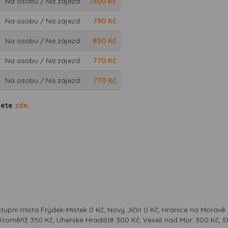
Na osobu / Na zájezd
1300
Kč
Na osobu / Na zájezd
790
Kč
Na osobu / Na zájezd
850
Kč
Na osobu / Na zájezd
770
Kč
Na osobu / Na zájezd
770
Kč
dete
zde
.
tupní místa Frýdek-Místek 0 Kč, Nový Jičín 0 Kč, Hranice na Moravě
, Kroměříž 350 Kč, Uherské Hradiště 300 Kč, Veselí nad Mor. 300 Kč, 