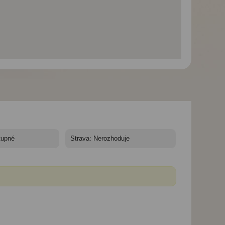
Polské Tatry a
Polské Tatry a
Polské Tatry a
Zakopané -
Zakopané -
Zakopané -
Prodloužený víkend v
Prodloužený víkend v
Prodloužený víken
Polských Tatrách
Polských Tatrách
Polských Tatrách