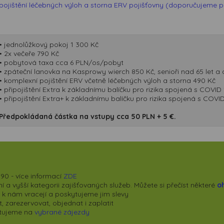
pojištění léčebných výloh a storna ERV pojišťovny (doporučujeme při
• jednolůžkový pokoj 1 300 Kč
• 2x večeře 790 Kč
• pobytová taxa cca 6 PLN/os/pobyt
• zpáteční lanovka na Kasprowy wierch 850 Kč, senioři nad 65 let a d
• komplexní pojištění ERV včetně léčebných výloh a storna 490 Kč
• připojištění Extra k základnímu balíčku pro rizika spojená s COVI
• připojištění Extra+ k základnímu balíčku pro rizika spojená s COV
Předpokládaná částka na vstupy cca 50 PLN + 5 €.
90 - více informací
ZDE
 a vyšší kategorii zajišťovaných služeb. Můžete si přečíst některé
o
se k nám vracejí a poskytujeme jim slevy
 zarezervovat, objednat i zaplatit
kytujeme na
vybrané zájezdy