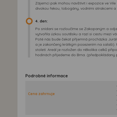
Zájemci pak mohou navštívit i expozice ve Vi
divokou řekou, tobogány, vodními atrakcemi a
4. den:
Po snídani se rozloučíme se Zakopaným a odj
vytvořila úzkou soutěsku a razí si cestu mezi 
Poté nás bude čekat příjemná procházka Jur
a je zakončený krátkým posezením na salaši).
století. Areál je rozložen do několika celků p
hodinách přijedeme do Brna. (předpokládaný p
Podrobné informace
Cena zahrnuje