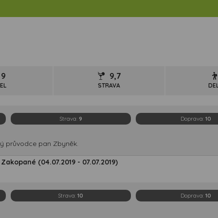
9
9,7
EL
STRAVA
DE
Strava:
9
Doprava:
10
ý průvodce pan Zbyněk.
 Zakopané (04.07.2019 - 07.07.2019)
Strava:
10
Doprava:
10