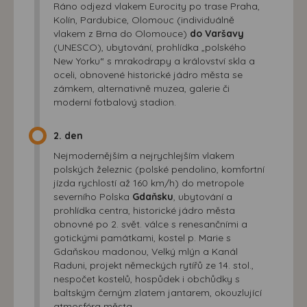
Ráno odjezd vlakem Eurocity po trase Praha,
Kolín, Pardubice, Olomouc (individuálně
vlakem z Brna do Olomouce)
do Varšavy
(UNESCO), ubytování, prohlídka „polského
New Yorku“ s mrakodrapy a království skla a
oceli, obnovené historické jádro města se
zámkem, alternativně muzea, galerie či
moderní fotbalový stadion.
2. den
Nejmodernějším a nejrychlejším vlakem
polských železnic (polské pendolino, komfortní
jízda rychlostí až 160 km/h) do metropole
severního Polska
Gdaňsku
, ubytování a
prohlídka centra, historické jádro města
obnovné po 2. svět. válce s renesančními a
gotickými památkami, kostel p. Marie s
Gdaňskou madonou, Velký mlýn a Kanál
Raduni, projekt německých rytířů ze 14. stol.,
nespočet kostelů, hospůdek i obchůdky s
baltským černým zlatem jantarem, okouzlující
atmosféra města.