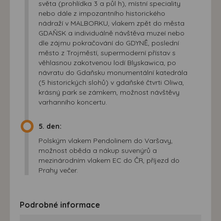
světa (prohlídka 3 a půl h), místní speciality
nebo dále z impozantního historického
nádraží v MALBORKU, vlakem zpět do města
GDAŇSK a individuálně návštěva muzeí nebo
dle zájmu pokračování do GDYNĚ, poslední
město z Trojměstí, supermoderní přístav s
věhlasnou zakotvenou lodí Blyskawica, po
návratu do Gdaňsku monumentální katedrála
(5 historických slohů) v gdaňské čtvrti Oliwa,
krásný park se zámkem, možnost návštěvy
varhanního koncertu.
5. den:
Polským vlakem Pendolinem do Varšavy,
možnost oběda a nákup suvenýrů a
mezinárodním vlakem EC do ČR, příjezd do
Prahy večer.
Podrobné informace