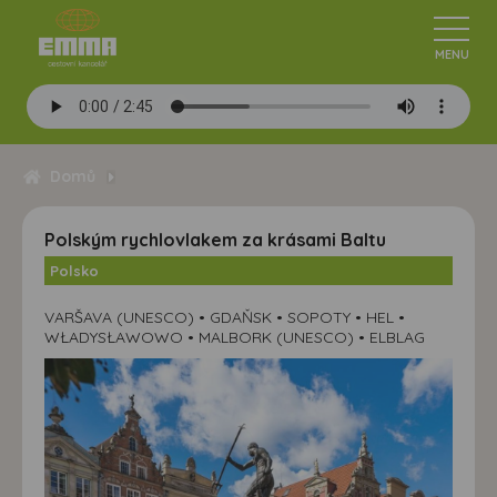
Domů
Polským rychlovlakem za krásami Baltu
Polsko
VARŠAVA (UNESCO) • GDAŇSK • SOPOTY • HEL •
WŁADYSŁAWOWO • MALBORK (UNESCO) • ELBLAG