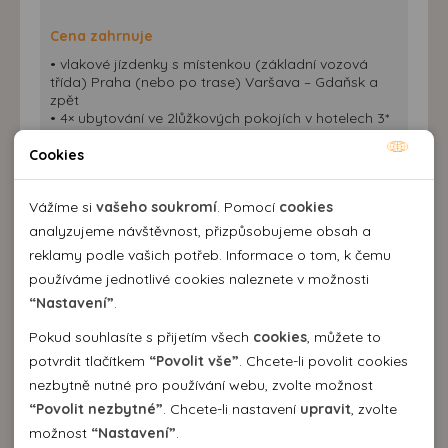
Cena zahrnuje
• vlakové jízdenky s místenkou (základní vozová
třída) Praha (nebo po trase) Varšava – Gdaňsk a
zpět
• 4× ubytování ve 2lůžkových pokojích v hotelech 3*
• 4× snídani
• průvodcovské služby
Cookies
Nutné cookies
Nutné cookies pomáhají, aby byla webová stránka
Vážíme si
vašeho soukromí
. Pomocí
cookies
Cena nezahrnuje
použitelná tak, že umožní základní funkce jako navigace
analyzujeme návštěvnost, přizpůsobujeme obsah a
•
pojištění léčebných výloh a storna ERV pojišťovny
stránky a přístup k zabezpečeným sekcím webové stránky.
reklamy podle vašich potřeb. Informace o tom, k čemu
(doporučujeme připlatit)
Webová stránka nemůže správně fungovat bez těchto
používáme jednotlivé cookies naleznete v možnosti
cookies.
“Nastavení”
.
Pokud souhlasíte s přijetím všech
cookies
, můžete to
Příplatky
Analytické cookies
potvrdit tlačítkem
“Povolit vše”
. Chcete-li povolit cookies
• jednolůžkový pokoj 3 600 Kč
• CK si vyhrazuje právo změn v programu vzhledem
nezbytně nutné pro používání webu, zvolte možnost
Pomocí analytických cookies můžeme měřit návštěvnost
k jízdním řádům.
“Povolit nezbytné”
. Chcete-li nastavení
upravit
, zvolte
našeho webu, zdroje návštěv, výkon reklam a také jejich
Personální cookies
možnost
“Nastavení”
.
dosah. Takto získaná data zpracováváme anonymně bez
Doporučená částka na vstupy, regionální
Personalizační soubory cookies nám umožňují přizpůsobit