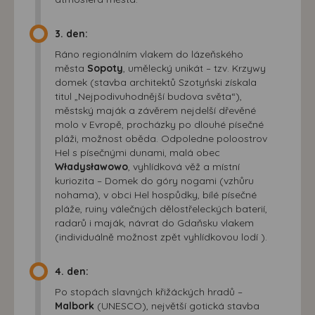
3. den:
Ráno regionálním vlakem do lázeňského
města
Sopoty
, umělecký unikát – tzv. Krzywy
domek (stavba architektů Szotyński získala
titul „Nejpodivuhodnější budova světa“),
městský maják a závěrem nejdelší dřevěné
molo v Evropě, procházky po dlouhé písečné
pláži, možnost oběda. Odpoledne poloostrov
Hel s písečnými dunami, malá obec
Władysławowo
, vyhlídková věž a místní
kuriozita – Domek do góry nogami (vzhůru
nohama), v obci Hel hospůdky, bílé písečné
pláže, ruiny válečných dělostřeleckých baterií,
radarů i maják, návrat do Gdaňsku vlakem
(individuálně možnost zpět vyhlídkovou lodí ).
4. den:
Po stopách slavných křižáckých hradů –
Malbork
(UNESCO), největší gotická stavba