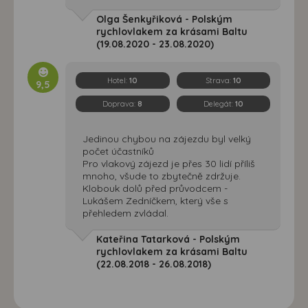
Olga Šenkyřiková - Polským
rychlovlakem za krásami Baltu
(19.08.2020 - 23.08.2020)
Hotel:
10
Strava:
10
9,5
Doprava:
8
Delegát:
10
Jedinou chybou na zájezdu byl velký
počet účastníků
Pro vlakový zájezd je přes 30 lidí příliš
mnoho, všude to zbytečně zdržuje.
Klobouk dolů před průvodcem -
Lukášem Zedníčkem, který vše s
přehledem zvládal.
Kateřina Tatarková - Polským
rychlovlakem za krásami Baltu
(22.08.2018 - 26.08.2018)