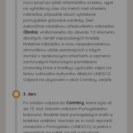
moci projít po pláži Atlantského oceánu, vyjet
na vyhlídkový útes sto metrů nad středem
městečka, případně okusit vyhlášené
portugalské grilované sardinky. Den
zakončíme návštěvou středověkého městečka
Óbidos
, vměstnaného do obvodu 1,5 kilometru
dlouhých, téměř neporušených hradeb.
Malebné městečko si svou neopakovatelnou
atmosférou uliček sestávajících z bílých
domků s terakotovými střechami a zejména
zachovalými historickými památkami
(maurský hrad a hradby) vysloužilo zápis na
listinu světového kulturního dědictví UNESCO.
Odjezd na ubytování v okolí Coimbry, večeře.
3. den:
Po snídani odjezd do
Coimbry
, která byla až
do 13. stol. hlavním městem Portugalského
království. Rodiště šesti portugalských králů a
kolébka vzdělání. Nachází se tu totiž nejstarší
univerzita v Portugalsku (UNESCO) a jedna z
nejstarších na světě, na níž vystudoval