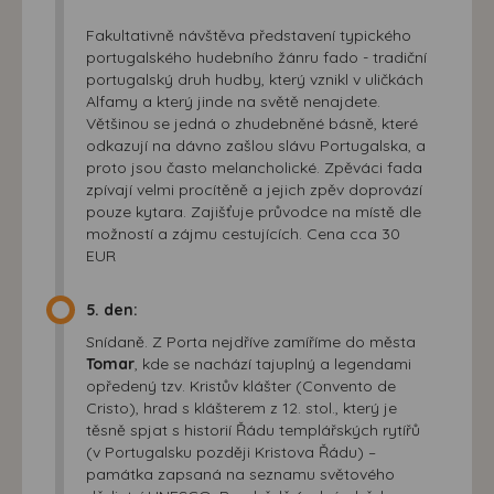
Fakultativně návštěva představení typického
portugalského hudebního žánru fado - tradiční
portugalský druh hudby, který vznikl v uličkách
Alfamy a který jinde na světě nenajdete.
Většinou se jedná o zhudebněné básně, které
odkazují na dávno zašlou slávu Portugalska, a
proto jsou často melancholické. Zpěváci fada
zpívají velmi procítěně a jejich zpěv doprovází
pouze kytara. Zajišťuje průvodce na místě dle
možností a zájmu cestujících. Cena cca 30
EUR
5. den:
Snídaně. Z Porta nejdříve zamíříme do města
Tomar
, kde se nachází tajuplný a legendami
opředený tzv. Kristův klášter (Convento de
Cristo), hrad s klášterem z 12. stol., který je
těsně spjat s historií Řádu templářských rytířů
(v Portugalsku později Kristova Řádu) –
památka zapsaná na seznamu světového