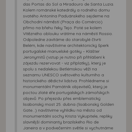
das Portas do Sol a Miradouro de Santa Luzia.
Kolem románské katedrály a rodného domu
svatého Antonína Paduánského sejdeme na
Obchodní náměstí (Praça do Comércio)
přímo na břehu řeky Tejo. Poté se kolem
Vítězného oblouku vrátíme na náměstí Rossio.
Odpoledne zavítáme do starobylé čtvrti
Belém, kde navštívíme architektonický šperk
portugalské manuelské gotiky – Klášter
Jeronymitů (vstup je nutno při přihlášení k
zájezdu rezervovat - viz příplatky), který je
spolu s nedalekou Betlémskou věží na
seznamu UNESCO světového kulturního a
historického dědictví lidstva. Prohlédneme si
monumentální Památník objevitelů, který je
poctou zlaté éře portugalských zámořských
objevů. Po přejezdu přes emblematický
lisabonský most 25. dubna (lisabonský Golden
Gate…) navštívíme vyhlídku na město od
monumentální sochy Krista Vykupitele, repliky
slavnější dominanty brazilského Rio de
Janeira a v podvečerním světle si vychutnáme