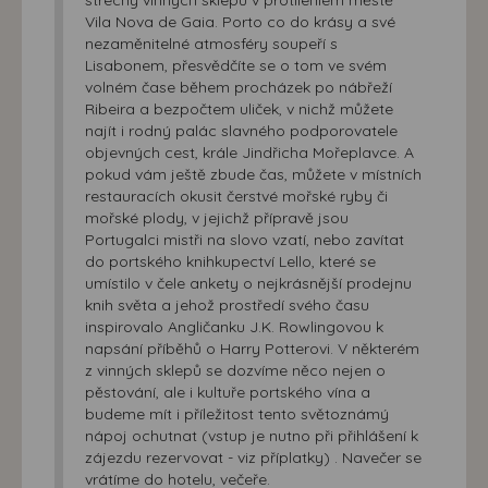
Vila Nova de Gaia. Porto co do krásy a své
nezaměnitelné atmosféry soupeří s
Lisabonem, přesvědčíte se o tom ve svém
volném čase během procházek po nábřeží
Ribeira a bezpočtem uliček, v nichž můžete
najít i rodný palác slavného podporovatele
objevných cest, krále Jindřicha Mořeplavce. A
pokud vám ještě zbude čas, můžete v místních
restauracích okusit čerstvé mořské ryby či
mořské plody, v jejichž přípravě jsou
Portugalci mistři na slovo vzatí, nebo zavítat
do portského knihkupectví Lello, které se
umístilo v čele ankety o nejkrásnější prodejnu
knih světa a jehož prostředí svého času
inspirovalo Angličanku J.K. Rowlingovou k
napsání příběhů o Harry Potterovi. V některém
z vinných sklepů se dozvíme něco nejen o
pěstování, ale i kultuře portského vína a
budeme mít i příležitost tento světoznámý
nápoj ochutnat (vstup je nutno při přihlášení k
zájezdu rezervovat - viz příplatky) . Navečer se
vrátíme do hotelu, večeře.