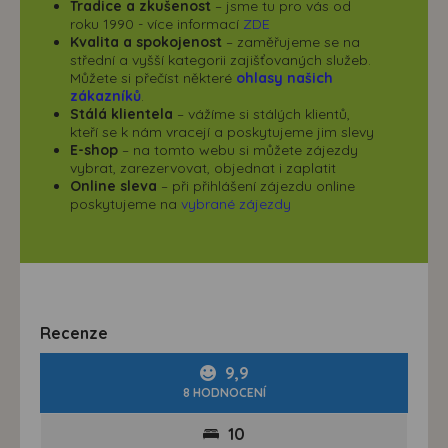
Tradice a zkušenost
– jsme tu pro vás od
roku 1990 - více informací
ZDE
Kvalita a spokojenost
– zaměřujeme se na
střední a vyšší kategorii zajišťovaných služeb.
Můžete si přečíst některé
ohlasy našich
zákazníků
.
Stálá klientela
– vážíme si stálých klientů,
kteří se k nám vracejí a poskytujeme jim slevy
E-shop
– na tomto webu si můžete zájezdy
vybrat, zarezervovat, objednat i zaplatit
Online sleva
– při přihlášení zájezdu online
poskytujeme na
vybrané zájezdy
Recenze
9,9
8 HODNOCENÍ
10