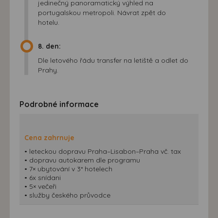
jedinečný panoramatický výhled na
portugalskou metropoli. Návrat zpět do
hotelu.
8. den:
Dle letového řádu transfer na letiště a odlet do
Prahy.
Podrobné informace
Cena zahrnuje
• leteckou dopravu Praha–Lisabon–Praha vč. tax
• dopravu autokarem dle programu
• 7× ubytování v 3* hotelech
• 6x snídani
• 5× večeři
• služby českého průvodce