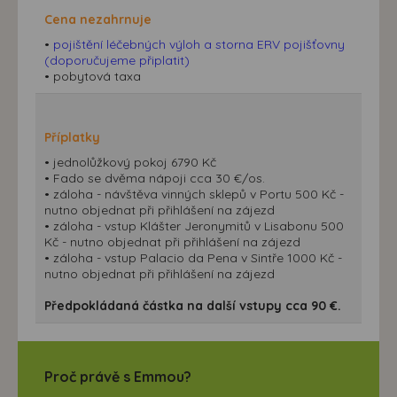
Cena nezahrnuje
•
pojištění léčebných výloh a storna ERV pojišťovny
(doporučujeme připlatit)
• pobytová taxa
Příplatky
• jednolůžkový pokoj 6790 Kč
• Fado se dvěma nápoji cca 30 €/os.
• záloha - návštěva vinných sklepů v Portu 500 Kč -
nutno objednat při přihlášení na zájezd
• záloha - vstup Klášter Jeronymitů v Lisabonu 500
Kč - nutno objednat při přihlášení na zájezd
• záloha - vstup Palacio da Pena v Sintře 1000 Kč -
nutno objednat při přihlášení na zájezd
Předpokládaná částka na další vstupy cca 90 €.
Proč právě s Emmou?