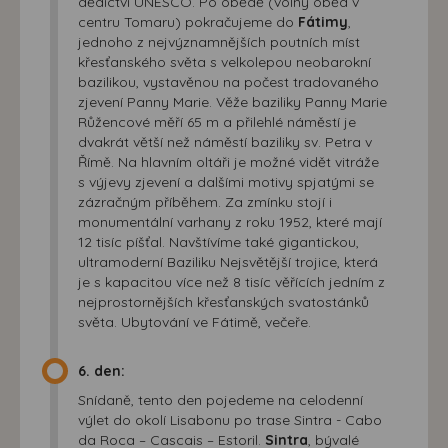
dědictví UNESCO. Po obědě (volný oběd v
centru Tomaru) pokračujeme do
Fátimy
,
jednoho z nejvýznamnějších poutních míst
křesťanského světa s velkolepou neobarokní
bazilikou, vystavěnou na počest tradovaného
zjevení Panny Marie. Věže baziliky Panny Marie
Růžencové měří 65 m a přilehlé náměstí je
dvakrát větší než náměstí baziliky sv. Petra v
Římě. Na hlavním oltáři je možné vidět vitráže
s výjevy zjevení a dalšími motivy spjatými se
zázračným příběhem. Za zmínku stojí i
monumentální varhany z roku 1952, které mají
12 tisíc píšťal. Navštívíme také gigantickou,
ultramoderní Baziliku Nejsvětější trojice, která
je s kapacitou více než 8 tisíc věřících jedním z
nejprostornějších křesťanských svatostánků
světa. Ubytování ve Fátimě, večeře.
6. den:
Snídaně, tento den pojedeme na celodenní
výlet do okolí Lisabonu po trase Sintra - Cabo
da Roca – Cascais – Estoril.
Sintra
, bývalé