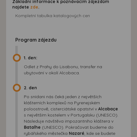
Základní informace k poznávacím zájezdům
najdete
zde
.
Kompletní tabulka katalogových cen
Program zájezdu
1. den:
Odlet z Prahy do Lisabonu, transfer na
ubytování v okolí Alcobaca.
2. den
Po snídani nás čeká jeden z největších
klášterních komplexů na Pyrenejském
poloostrově, cisterciátské opatství v
Alcobaçe
s největším kostelem v Portugalsku (UNESCO).
Následuje návštěva impozantního kláštera v
Batalhe
(UNESCO). Pokračovat budeme do
rybářského městečka
Nazaré
, kde se budete