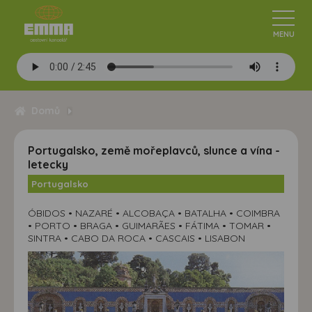
Domů
Portugalsko, země mořeplavců, slunce a vína -
letecky
Portugalsko
ÓBIDOS • NAZARÉ • ALCOBAÇA • BATALHA • COIMBRA
• PORTO • BRAGA • GUIMARÃES • FÁTIMA • TOMAR •
SINTRA • CABO DA ROCA • CASCAIS • LISABON