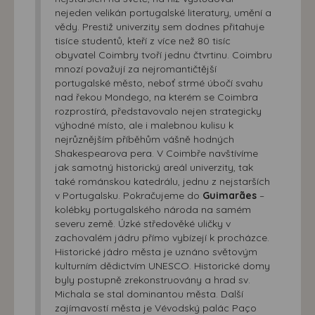
nejeden velikán portugalské literatury, umění a
vědy. Prestiž univerzity sem dodnes přitahuje
tisíce studentů, kteří z více než 80 tisíc
obyvatel Coimbry tvoří jednu čtvrtinu. Coimbru
mnozí považují za nejromantičtější
portugalské město, neboť strmé úbočí svahu
nad řekou Mondego, na kterém se Coimbra
rozprostírá, představovalo nejen strategicky
výhodné místo, ale i malebnou kulisu k
nejrůznějším příběhům vášně hodných
Shakespearova pera. V Coimbře navštívíme
jak samotný historický areál univerzity, tak
také románskou katedrálu, jednu z nejstarších
v Portugalsku. Pokračujeme do
Guimarães
–
kolébky portugalského národa na samém
severu země. Úzké středověké uličky v
zachovalém jádru přímo vybízejí k procházce.
Historické jádro města je uznáno světovým
kulturním dědictvím UNESCO. Historické domy
byly postupně zrekonstruovány a hrad sv.
Michala se stal dominantou města. Další
zajímavostí města je Vévodský palác Paço