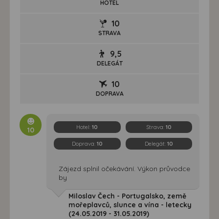
HOTEL
10
STRAVA
9,5
DELEGÁT
10
DOPRAVA
Hotel:
10
Strava:
10
10
Doprava:
10
Delegát:
10
Zájezd splnil očekávání. Výkon průvodce
by
Miloslav Čech - Portugalsko, země
mořeplavců, slunce a vína - letecky
(24.05.2019 - 31.05.2019)