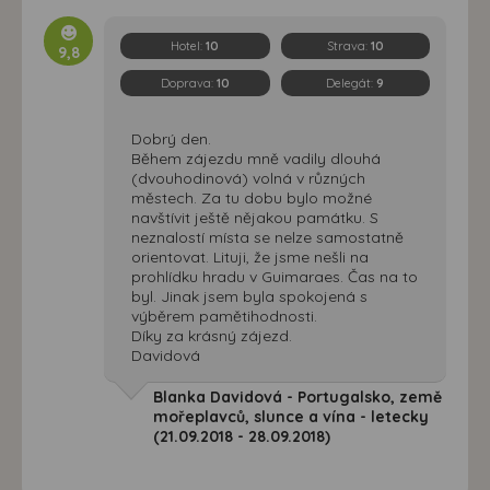
Hotel:
10
Strava:
10
9,8
Doprava:
10
Delegát:
9
Dobrý den.
Během zájezdu mně vadily dlouhá
(dvouhodinová) volná v různých
městech. Za tu dobu bylo možné
navštívit ještě nějakou památku. S
neznalostí místa se nelze samostatně
orientovat. Lituji, že jsme nešli na
prohlídku hradu v Guimaraes. Čas na to
byl. Jinak jsem byla spokojená s
výběrem pamětihodnosti.
Díky za krásný zájezd.
Davidová
Blanka Davidová - Portugalsko, země
mořeplavců, slunce a vína - letecky
(21.09.2018 - 28.09.2018)