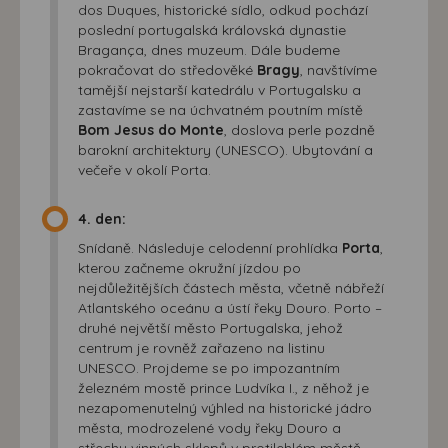
dos Duques, historické sídlo, odkud pochází
poslední portugalská královská dynastie
Bragança, dnes muzeum. Dále budeme
pokračovat do středověké
Bragy
, navštívíme
tamější nejstarší katedrálu v Portugalsku a
zastavíme se na úchvatném poutním místě
Bom Jesus do Monte
, doslova perle pozdně
barokní architektury (UNESCO). Ubytování a
večeře v okolí Porta.
4. den:
Snídaně. Následuje celodenní prohlídka
Porta
,
kterou začneme okružní jízdou po
nejdůležitějších částech města, včetně nábřeží
Atlantského oceánu a ústí řeky Douro. Porto –
druhé největší město Portugalska, jehož
centrum je rovněž zařazeno na listinu
UNESCO. Projdeme se po impozantním
železném mostě prince Ludvíka I., z něhož je
nezapomenutelný výhled na historické jádro
města, modrozelené vody řeky Douro a
střechy vinných sklepů v protilehlém městě