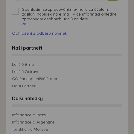
přizpůsobených Vašim zájmům.
Souhlasím se zpracováním e-mailu za účelem
zasílání nabídek na e-mail. Více informací ohledně
zpracování osobních údajů najdete
zde.
Odhlášení z odběru novinek
Naši partneři
Letiště Brno
Letiště Ostrava
GO Parking letiště Praha
Další Partneři
Další nabídky
Informace o Brazílii
Informace o Argentině
Turistika na Moravě