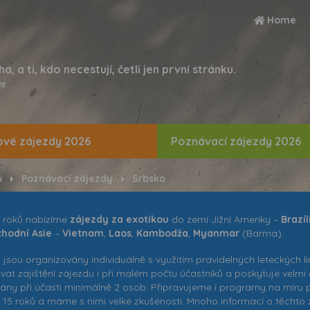
Home
ha, a ti, kdo necestují, četli jen první stránku.
s
vé zájezdy 2026
Poznávací zájezdy 2026
ů
Poznávací zájezdy
Srbsko
u roků nabízíme
zájezdy za exotikou
do zemí Jižní Ameriky –
Brazíl
hodní Asie
–
Vietnam
,
Laos
,
Kambodža
,
Myanmar
(Barma).
 jsou organizovány individuálně s využitím pravidelných leteckých
at zajištění zájezdu i při malém počtu účastníků a poskytuje velmi 
ány při účasti minimálně 2 osob. Připravujeme i programy na míru pr
ž 15 roků a máme s nimi velké zkušenosti. Mnoho informací o těchto