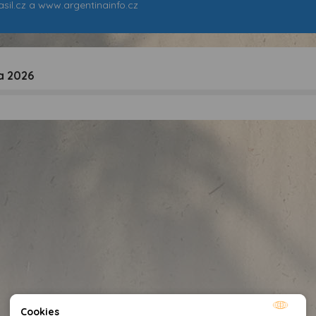
sil.cz
a
www.argentinainfo.cz
a 2026
Cookies