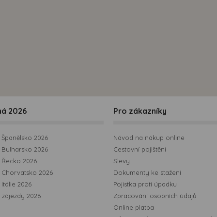
možná bezprostřední identifikace uživatele. Bez vyjádření
souhlasu, nedojde k zobrazování obsahu a reklam
přizpůsobených Vašim zájmům.
ná 2026
Pro zákazníky
Španělsko 2026
Návod na nákup online
Bulharsko 2026
Cestovní pojištění
 Řecko 2026
Slevy
 Chorvatsko 2026
Dokumenty ke stažení
Itálie 2026
Pojistka proti úpadku
 zájezdy 2026
Zpracování osobních údajů
Online platba