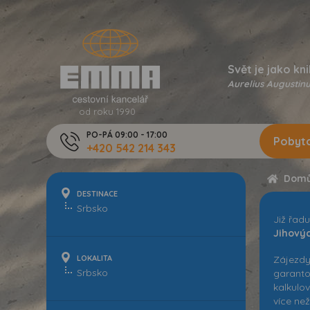
Svět je jako kni
Aurelius Augustinu
od roku 1990
PO-PÁ 09:00 - 17:00
Pobyto
+420 542 214 343
Dom
DESTINACE
Již řad
Jihovýc
LOKALITA
Zájezdy
garantov
kalkulov
více ne