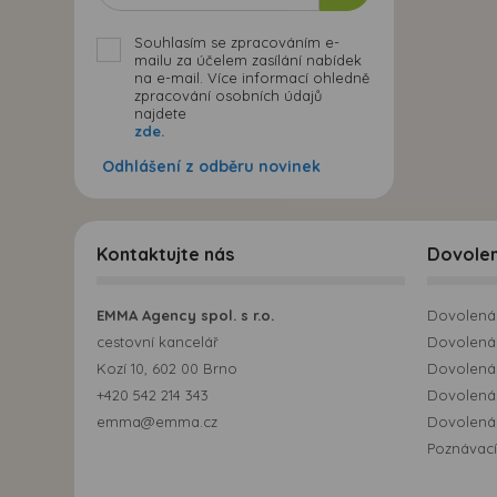
Souhlasím se zpracováním e-
mailu za účelem zasílání nabídek
na e-mail. Více informací ohledně
zpracování osobních údajů
najdete
zde.
Odhlášení z odběru novinek
Kontaktujte nás
Dovole
EMMA Agency spol. s r.o.
Dovolená 
cestovní kancelář
Dovolená 
Kozí 10, 602 00 Brno
Dovolená
+420 542 214 343
Dovolená
emma@emma.cz
Dovolená 
Poznávací