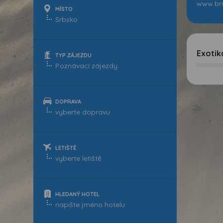
www.bra
MÍSTO
Exotik
TYP ZÁJEZDU
DOPRAVA
LETIŠTĚ
HLEDANÝ HOTEL