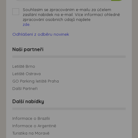
přizpůsobených Vašim zájmům.
Souhlasím se zpracováním e-mailu za účelem
zasílání nabídek na e-mail. Více informací ohledně
zpracování osobních údajů najdete
zde.
Odhlášení z odběru novinek
Naši partneři
Letiště Brno
Letiště Ostrava
GO Parking letiště Praha
Další Partneři
Další nabídky
Informace o Brazílii
Informace o Argentině
Turistika na Moravě