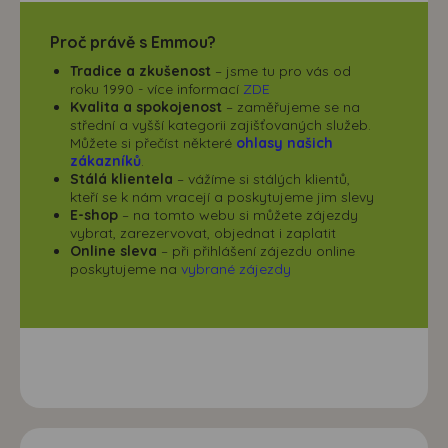
Proč právě s Emmou?
Tradice a zkušenost
– jsme tu pro vás od
roku 1990 - více informací
ZDE
Kvalita a spokojenost
– zaměřujeme se na
střední a vyšší kategorii zajišťovaných služeb.
Můžete si přečíst některé
ohlasy našich
zákazníků
.
Stálá klientela
– vážíme si stálých klientů,
kteří se k nám vracejí a poskytujeme jim slevy
E-shop
– na tomto webu si můžete zájezdy
vybrat, zarezervovat, objednat i zaplatit
Online sleva
– při přihlášení zájezdu online
poskytujeme na
vybrané zájezdy