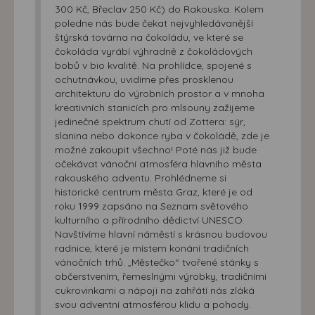
300 Kč, Břeclav 250 Kč) do Rakouska. Kolem
poledne nás bude čekat nejvyhledávanější
štýrská továrna na čokoládu, ve které se
čokoláda vyrábí výhradně z čokoládových
bobů v bio kvalitě. Na prohlídce, spojené s
ochutnávkou, uvidíme přes prosklenou
architekturu do výrobních prostor a v mnoha
kreativních stanicích pro mlsouny zažijeme
jedinečné spektrum chutí od Zottera: sýr,
slanina nebo dokonce ryba v čokoládě, zde je
možné zakoupit všechno! Poté nás již bude
očekávat vánoční atmosféra hlavního města
rakouského adventu. Prohlédneme si
historické centrum města Graz, které je od
roku 1999 zapsáno na Seznam světového
kulturního a přírodního dědictví UNESCO.
Navštívíme hlavní náměstí s krásnou budovou
radnice, které je místem konání tradičních
vánočních trhů. „Městečko“ tvořené stánky s
občerstvením, řemeslnými výrobky, tradičními
cukrovinkami a nápoji na zahřátí nás zláká
svou adventní atmosférou klidu a pohody.