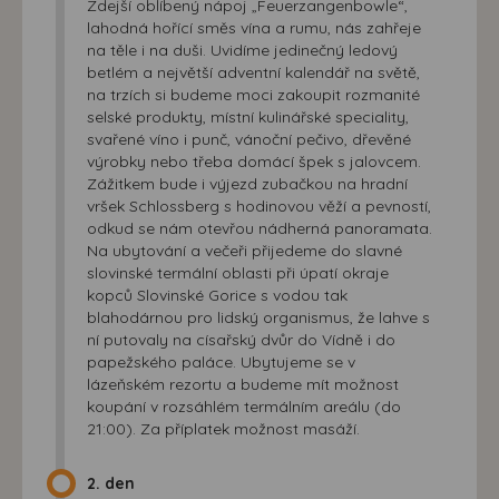
Zdejší oblíbený nápoj „Feuerzangenbowle“,
lahodná hořící směs vína a rumu, nás zahřeje
na těle i na duši. Uvidíme jedinečný ledový
betlém a největší adventní kalendář na světě,
na trzích si budeme moci zakoupit rozmanité
selské produkty, místní kulinářské speciality,
svařené víno i punč, vánoční pečivo, dřevěné
výrobky nebo třeba domácí špek s jalovcem.
Zážitkem bude i výjezd zubačkou na hradní
vršek Schlossberg s hodinovou věží a pevností,
odkud se nám otevřou nádherná panoramata.
Na ubytování a večeři přijedeme do slavné
slovinské termální oblasti při úpatí okraje
kopců Slovinské Gorice s vodou tak
blahodárnou pro lidský organismus, že lahve s
ní putovaly na císařský dvůr do Vídně i do
papežského paláce. Ubytujeme se v
lázeňském rezortu a budeme mít možnost
koupání v rozsáhlém termálním areálu (do
21:00). Za příplatek možnost masáží.
2. den