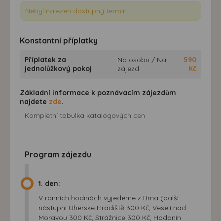
Nebyl nalezen dostupný termín.
Konstantní příplatky
Příplatek za
Na osobu / Na
590
jednolůžkový pokoj
zájezd
Kč
Základní informace k poznávacím zájezdům
najdete
zde
.
Kompletní tabulka katalogových cen
Program zájezdu
1. den:
V ranních hodinách vyjedeme z Brna (další
nástupní Uherské Hradiště 300 Kč, Veselí nad
Moravou 300 Kč, Strážnice 300 Kč, Hodonín