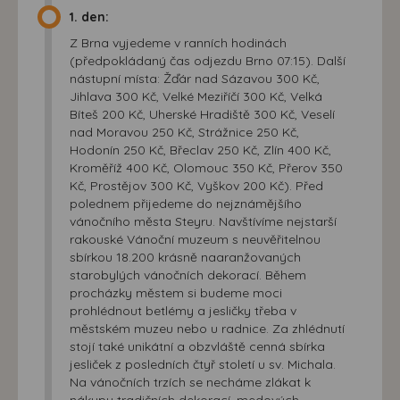
1. den:
Z Brna vyjedeme v ranních hodinách
(předpokládaný čas odjezdu Brno 07:15). Další
nástupní místa: Žďár nad Sázavou 300 Kč,
Jihlava 300 Kč, Velké Meziříčí 300 Kč, Velká
Bíteš 200 Kč, Uherské Hradiště 300 Kč, Veselí
nad Moravou 250 Kč, Strážnice 250 Kč,
Hodonín 250 Kč, Břeclav 250 Kč, Zlín 400 Kč,
Kroměříž 400 Kč, Olomouc 350 Kč, Přerov 350
Kč, Prostějov 300 Kč, Vyškov 200 Kč). Před
polednem přijedeme do nejznámějšího
vánočního města Steyru. Navštívíme nejstarší
rakouské Vánoční muzeum s neuvěřitelnou
sbírkou 18.200 krásně naaranžovaných
starobylých vánočních dekorací. Během
procházky městem si budeme moci
prohlédnout betlémy a jesličky třeba v
městském muzeu nebo u radnice. Za zhlédnutí
stojí také unikátní a obzvláště cenná sbírka
jesliček z posledních čtyř století u sv. Michala.
Na vánočních trzích se necháme zlákat k
nákupu tradičních dekorací, medových