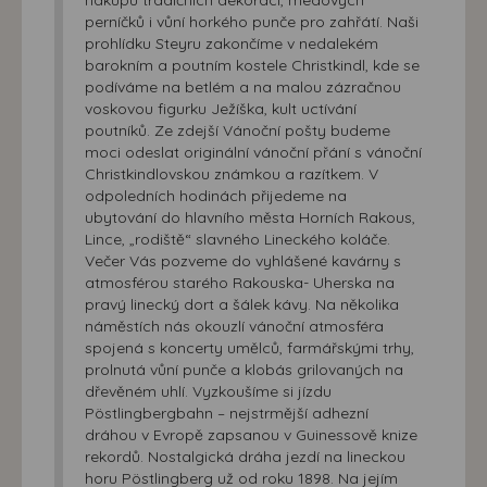
perníčků i vůní horkého punče pro zahřátí. Naši
prohlídku Steyru zakončíme v nedalekém
barokním a poutním kostele Christkindl, kde se
podíváme na betlém a na malou zázračnou
voskovou figurku Ježíška, kult uctívání
poutníků. Ze zdejší Vánoční pošty budeme
moci odeslat originální vánoční přání s vánoční
Christkindlovskou známkou a razítkem. V
odpoledních hodinách přijedeme na
ubytování do hlavního města Horních Rakous,
Lince, „rodiště“ slavného Lineckého koláče.
Večer Vás pozveme do vyhlášené kavárny s
atmosférou starého Rakouska- Uherska na
pravý linecký dort a šálek kávy. Na několika
náměstích nás okouzlí vánoční atmosféra
spojená s koncerty umělců, farmářskými trhy,
prolnutá vůní punče a klobás grilovaných na
dřevěném uhlí. Vyzkoušíme si jízdu
Pöstlingbergbahn – nejstrmější adhezní
dráhou v Evropě zapsanou v Guinessově knize
rekordů. Nostalgická dráha jezdí na lineckou
horu Pöstlingberg už od roku 1898. Na jejím