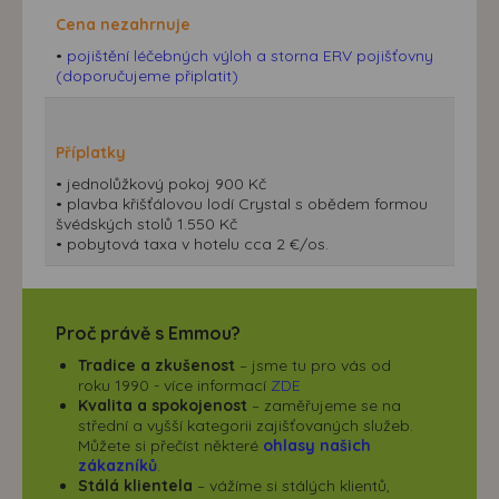
Cena nezahrnuje
•
pojištění léčebných výloh a storna ERV pojišťovny
(doporučujeme připlatit)
Příplatky
• jednolůžkový pokoj 900 Kč
• plavba křišťálovou lodí Crystal s obědem formou
švédských stolů 1.550 Kč
• pobytová taxa v hotelu cca 2 €/os.
Proč právě s Emmou?
Tradice a zkušenost
– jsme tu pro vás od
roku 1990 - více informací
ZDE
Kvalita a spokojenost
– zaměřujeme se na
střední a vyšší kategorii zajišťovaných služeb.
Můžete si přečíst některé
ohlasy našich
zákazníků
.
Stálá klientela
– vážíme si stálých klientů,