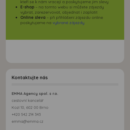
kteří se k nám vracejí a poskytujeme jim slevy
E-shop
– na tomto webu si můžete zájezdy
vybrat, zarezervovat, objednat i zaplatit
Online sleva
– při přihlášení zájezdu online
poskytujeme na
vybrané zájezdy
Kontaktujte nás
EMMA Agency spol. s r.o.
cestovní kancelář
Kozí 10, 602 00 Brno
+420 542 214 343
emma@emma.cz