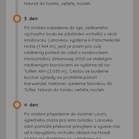
Návrat do hotelu, večeře, nocleh.
3. den:
Po snídani odjedeme do Igls, oblíbeného
výchozího bodu ke zdolávání vrcholků v okolí
Innsbrucku. Lanovkou vyjdeme k Patscherkofel
Hütte (1.964 m), jenž je znám pro svůj
nádherný pohled do údolí s Innsbruckem.
Horizontálou Zirbenweg 2000 se staletými
nádhernými borovicemi se vydáme až na
Tulfein Alm (2.035 m). Cestou se budeme
kochat výhledy na protilehlé pohoří
Karwendel. Nakonec sjedeme lanovkou do
Tulfes. Návrat do hotelu, večeře, nocleh.
4. den:
Po snídani přejedeme do Axamer Lizum,
výtečného místa pro letní turistiku. Lanovka
nám pomůže překonat převýšení a vyveze nás
až k nejvyššímu vrcholku oblasti na Hoadl
(2.340 m). Potěšíme se vyhlídkami na