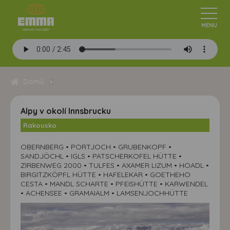
Domů
Alpy v okolí Innsbrucku
Rakousko
OBERNBERG • PORTJOCH • GRUBENKOPF •
SANDJÖCHL • IGLS • PATSCHERKOFEL HÜTTE •
ZIRBENWEG 2000 • TULFES • AXAMER LIZUM • HOADL •
BIRGITZKÖPFL HÜTTE • HAFELEKAR • GOETHEHO
CESTA • MANDL SCHARTE • PFEISHÜTTE • KARWENDEL
• ACHENSEE • GRAMAIALM • LAMSENJOCHHÜTTE