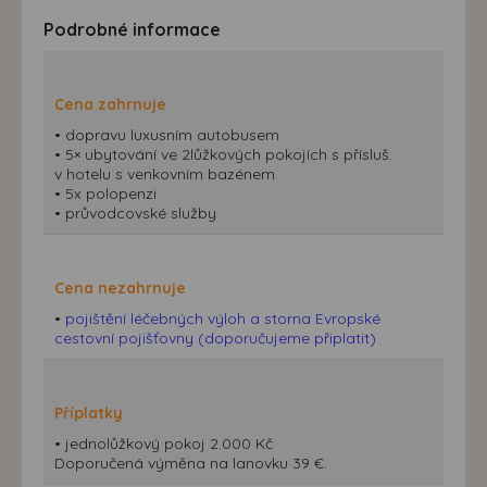
Podrobné informace
Cena zahrnuje
• dopravu luxusním autobusem
• 5× ubytování ve 2lůžkových pokojích s přísluš.
v hotelu s venkovním bazénem
• 5x polopenzi
• průvodcovské služby
Cena nezahrnuje
•
pojištění léčebných výloh a storna Evropské
cestovní pojišťovny (doporučujeme připlatit)
Příplatky
• jednolůžkový pokoj 2.000 Kč
Doporučená výměna na lanovku 39 €.