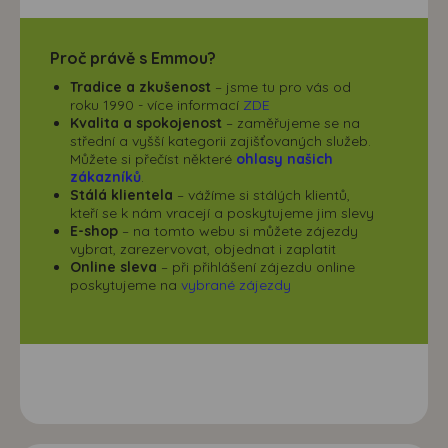
Proč právě s Emmou?
Tradice a zkušenost
– jsme tu pro vás od
roku 1990 - více informací
ZDE
Kvalita a spokojenost
– zaměřujeme se na
střední a vyšší kategorii zajišťovaných služeb.
Můžete si přečíst některé
ohlasy našich
zákazníků
.
Stálá klientela
– vážíme si stálých klientů,
kteří se k nám vracejí a poskytujeme jim slevy
E-shop
– na tomto webu si můžete zájezdy
vybrat, zarezervovat, objednat i zaplatit
Online sleva
– při přihlášení zájezdu online
poskytujeme na
vybrané zájezdy