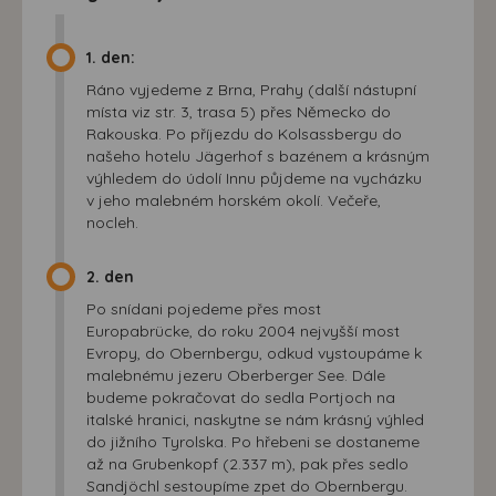
1. den:
Ráno vyjedeme z Brna, Prahy (další nástupní
místa viz str. 3, trasa 5) přes Německo do
Rakouska. Po příjezdu do Kolsassbergu do
našeho hotelu Jägerhof s bazénem a krásným
výhledem do údolí Innu půjdeme na vycházku
v jeho malebném horském okolí. Večeře,
nocleh.
2. den
Po snídani pojedeme přes most
Europabrücke, do roku 2004 nejvyšší most
Evropy, do Obernbergu, odkud vystoupáme k
malebnému jezeru Oberberger See. Dále
budeme pokračovat do sedla Portjoch na
italské hranici, naskytne se nám krásný výhled
do jižního Tyrolska. Po hřebeni se dostaneme
až na Grubenkopf (2.337 m), pak přes sedlo
Sandjöchl sestoupíme zpet do Obernbergu.