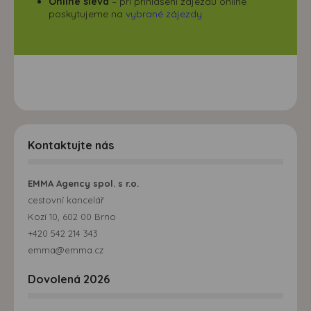
Online sleva
– při přihlášení zájezdu online
poskytujeme na
vybrané zájezdy
Kontaktujte nás
EMMA Agency spol. s r.o.
cestovní kancelář
Kozí 10, 602 00 Brno
+420 542 214 343
emma@emma.cz
Dovolená 2026