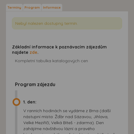
Termíny
Program
Informace
Nebyl nalezen dostupný termín.
Základní informace k poznávacím zájezdům
najdete
zde
.
Kompletní tabulka katalogových cen
Program zájezdu
1. den:
V ranních hodinách se vydáme z Brna (další
nástupní místa: Žďár nad Sázavou, Jihlava,
Velké Meziříčí, Velká Bíteš - zdarma). Den
zahájíme návštěvou lázní a pravého