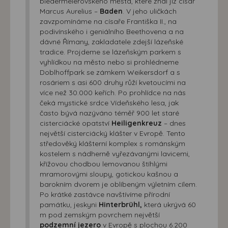
biedermeierovského města, které znal již císař
Marcus Aurelius –
Baden
. V jeho uličkách
zavzpomínáme na císaře Františka II., na
podivínského i geniálního Beethovena a na
dávné Římany, zakladatele zdejší lázeňské
tradice. Projdeme se lázeňským parkem s
vyhlídkou na město nebo si prohlédneme
Doblhoffpark se zámkem Weikersdorf a s
rosáriem s asi 600 druhy růží kvetoucími na
více než 30.000 keřích. Po prohlídce na nás
čeká mystické srdce Vídeňského lesa, jak
často bývá nazýváno téměř 900 let staré
cisterciácké opatství
Heiligenkreuz
– dnes
největší cisterciácký klášter v Evropě. Tento
středověký klášterní komplex s románským
kostelem s nádherně vyřezávanými lavicemi,
křížovou chodbou lemovanou štíhlými
mramorovými sloupy, gotickou kašnou a
barokním dvorem je oblíbeným výletním cílem.
Po krátké zastávce navštívíme přírodní
památku, jeskyni
Hinterbrühl,
která ukrývá 60
m pod zemským povrchem největší
podzemní jezero
v Evropě s plochou 6.200