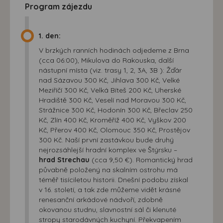
Program zájezdu
1. den:
V brzkých ranních hodinách odjedeme z Brna
(cca 06:00), Mikulova do Rakouska, další
nástupní místa (viz. trasy 1, 2, 3A, 3B ): Žďár
nad Sázavou 300 Kč, Jihlava 300 Kč, Velké
Meziříčí 300 Kč, Velká Bíteš 200 Kč, Uherské
Hradiště 300 Kč, Veselí nad Moravou 300 Kč,
Strážnice 300 Kč, Hodonín 300 Kč, Břeclav 250
Kč, Zlín 400 Kč, Kroměříž 400 Kč, Vyškov 200
Kč, Přerov 400 Kč, Olomouc 350 Kč, Prostějov
300 Kč. Naší první zastávkou bude druhý
nejrozsáhlejší hradní komplex ve Štýrsku –
hrad Strechau
(cca 9,50 €). Romantický hrad
půvabně položený na skalním ostrohu má
téměř tisíciletou historii. Dnešní podobu získal
v 16. století, a tak zde můžeme vidět krásné
renesanční arkádové nádvoří, zdobně
okovanou studnu, slavnostní sál či klenuté
stropy starodávných kuchyní. Překvapením