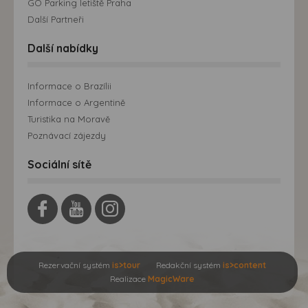
GO Parking letiště Praha
Další Partneři
Další nabídky
Informace o Brazílii
Informace o Argentině
Turistika na Moravě
Poznávací zájezdy
Sociální sítě
Rezervační systém
is>tour
Redakční systém
is>content
Realizace
MagicWare