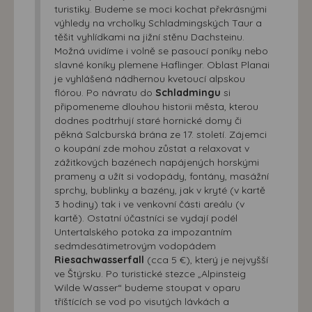
turistiky. Budeme se moci kochat překrásnými
výhledy na vrcholky Schladmingských Taur a
těšit vyhlídkami na jižní stěnu Dachsteinu.
Možná uvidíme i volně se pasoucí poníky nebo
slavné koníky plemene Haflinger. Oblast Planai
je vyhlášená nádhernou kvetoucí alpskou
flórou. Po návratu do
Schladmingu
si
připomeneme dlouhou historii města, kterou
dodnes podtrhují staré hornické domy či
pěkná Salcburská brána ze 17. století. Zájemci
o koupání zde mohou zůstat a relaxovat v
zážitkových bazénech napájených horskými
prameny a užít si vodopády, fontány, masážní
sprchy, bublinky a bazény, jak v kryté (v kartě
3 hodiny) tak i ve venkovní části areálu (v
kartě). Ostatní účastníci se vydají podél
Untertalského potoka za impozantním
sedmdesátimetrovým vodopádem
Riesachwasserfall
(cca 5 €), který je nejvyšší
ve Štýrsku. Po turistické stezce „Alpinsteig
Wilde Wasser“ budeme stoupat v oparu
tříštících se vod po visutých lávkách a