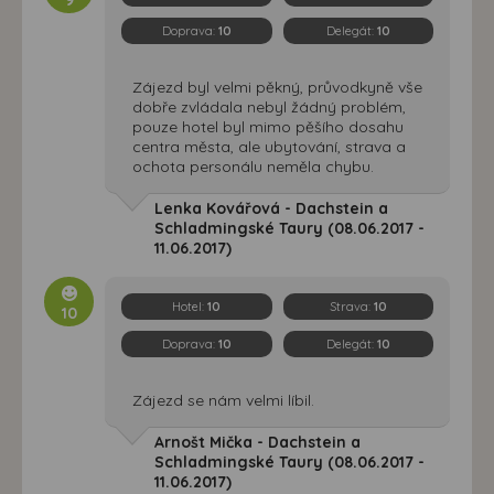
Doprava:
10
Delegát:
10
Zájezd byl velmi pěkný, průvodkyně vše
dobře zvládala nebyl žádný problém,
pouze hotel byl mimo pěšího dosahu
centra města, ale ubytování, strava a
ochota personálu neměla chybu.
Lenka Kovářová - Dachstein a
Schladmingské Taury (08.06.2017 -
11.06.2017)
Hotel:
10
Strava:
10
10
Doprava:
10
Delegát:
10
Zájezd se nám velmi líbil.
Arnošt Mička - Dachstein a
Schladmingské Taury (08.06.2017 -
11.06.2017)