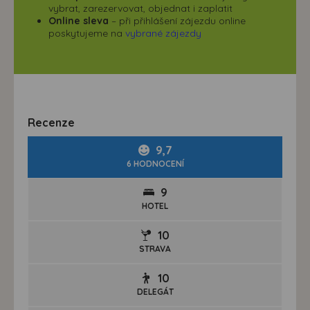
vybrat, zarezervovat, objednat i zaplatit
Online sleva
– při přihlášení zájezdu online
poskytujeme na
vybrané zájezdy
Recenze
9,7
6 HODNOCENÍ
9
HOTEL
10
STRAVA
10
DELEGÁT