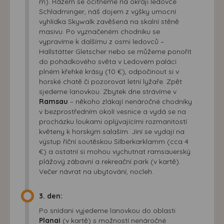
m). Rázem se ocitneme na okraji ledovce
Schladminger, náš dojem z výšky umocní
vyhlídka Skywalk zavěšená na skalní stěně
masivu. Po vyznačeném chodníku se
vypravíme k dalšímu z osmi ledovců –
Hallstätter Gletscher nebo se můžeme ponořit
do pohádkového světa v Ledovém paláci
plném křehké krásy (10 €), odpočinout si v
horské chatě či pozorovat letní lyžaře. Zpět
sjedeme lanovkou. Zbytek dne strávíme v
Ramsau
– někoho zlákají nenáročné chodníky
v bezprostředním okolí vesnice a vydá se na
procházku loukami oplývajícími rozmanitostí
květeny k horským salaším. Jiní se vydají na
výstup říční soutěskou Silberkarklamm (cca 4
€) a ostatní si mohou vychutnat ramsauerský
plážový zábavní a rekreační park (v kartě).
Večer návrat na ubytování, nocleh.
3. den:
Po snídani vyjedeme lanovkou do oblasti
Planai
(v kartě) s možností nenáročné