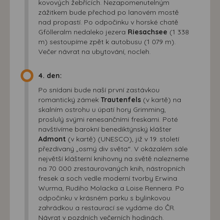
kovových žebřících. Nezapomenutelným
zážitkem bude přechod po lanovém mostě
nad propastí. Po odpočinku v horské chatě
Gfölleralm nedaleko jezera
Riesachsee
(1 338
m) sestoupíme zpět k autobusu (1 079 m).
Večer návrat na ubytování, nocleh.
4. den:
Po snídani bude naší první zastávkou
romantický zámek
Trautenfels
(v kartě) na
skalním ostrohu u úpatí hory Grimming,
proslulý svými renesančními freskami. Poté
navštívíme barokní benediktýnský klášter
Admont
(v kartě) (UNESCO), již v 19. století
přezdívaný „osmý div světa“. V okázalém sále
největší klášterní knihovny na světě nalezneme
na 70 000 zrestaurovaných knih, nástropních
fresek a soch vedle moderní tvorby Erwina
Wurma, Rudiho Molacka a Loise Rennera. Po
odpočinku v krásném parku s bylinkovou
zahrádkou a restaurací se vydáme do ČR.
Návrat v pozdních večerních hodinách.