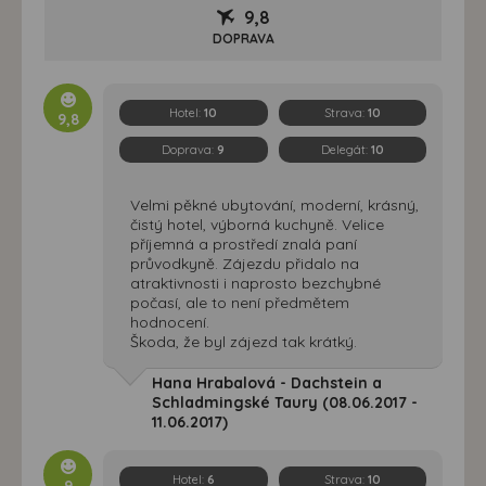
9,8
DOPRAVA
Hotel:
10
Strava:
10
9,8
Doprava:
9
Delegát:
10
Velmi pěkné ubytování, moderní, krásný,
čistý hotel, výborná kuchyně. Velice
příjemná a prostředí znalá paní
průvodkyně. Zájezdu přidalo na
atraktivnosti i naprosto bezchybné
počasí, ale to není předmětem
hodnocení.
Škoda, že byl zájezd tak krátký.
Hana Hrabalová - Dachstein a
Schladmingské Taury (08.06.2017 -
11.06.2017)
Hotel:
6
Strava:
10
9