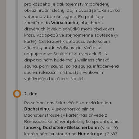
pro každého je pak tajemstvím opředený
obraz hradní slečny. Zajímavostí je také sbírka
veteránů v barokní sýpce. Po prohlídce
zamíříme do
Wörschachu
, abychom z
dřevěných lávek a schůdků mohli obdivovat
krásu vodopádů ve stejnojmenné soutěsce (v
kartě). Cesta zpět k autobusu vede kolem
zříceniny hradu Wolkenstein. Večer se
ubytujeme ve Schladmingu v hotelu 3*. K
dispozici nám bude malý wellness (finská
sauna, parní sauna, solná sauna, infračervená
sauna, relaxační místnost) s venkovním
vyhřívaným bazénem. Nocleh.
2. den
Po snídani nás čeká věčně zamrzlá krajina
Dachsteinu.
Vysokohorská silnice
Dachsteinstrasse (v kartě) nás přivede z
Ramsauerské náhorní plošiny ke spodní stanici
lanovky Dachstein-Gletscherbahn
(v kartě),
která s námi vystoupá na
Hunerkogel
(2 687