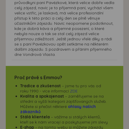
průvodkyni paní Pavézkové, která velice dobře vedla
celý zájezd, navíc je to příjemná paní, vychází všem
velice vstříc, je laskavá, má velice profesionální
přístup k této práci a celý den se plně věnuje
účastníkům zájezdu. Navíc neopomene podotknout,
kde je dobrá káva a příjemné posezení, o které
nebyla nouze a tak se stal celý zájezd velice
příjemnou záležitostí. Ještě jednou vřelé díky a rádi
se s paní Pavézkovou opět setkáme na některém
dalším zájezdu. S pozdravem a přáním příjemného
dne Vondrová Vlasta.
Proč právě s Emmou?
Tradice a zkušenost
– jsme tu pro vás od
roku 1990 - více informací
ZDE
Kvalita a spokojenost
– zaměřujeme se na
střední a vyšší kategorii zajišťovaných služeb.
Můžete si přečíst některé
ohlasy našich
zákazníků
.
Stálá klientela
– vážíme si stálých klientů,
kteří se k nám vracejí a poskytujeme jim slevy
E-shop
– na tomto webu si můžete zájezdy