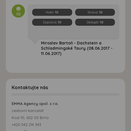
Hotel:
10
Strava:
10
10
Doprava:
10
Delegát:
10
Miroslav Bartoň - Dachstein a
Schladmingské Taury (08.06.2017 -
11.06.2017)
Kontaktujte nás
EMMA Agency spol. s r.o.
cestovní kancelář
Kozí 10, 602 00 Brno
+420 542 214 343