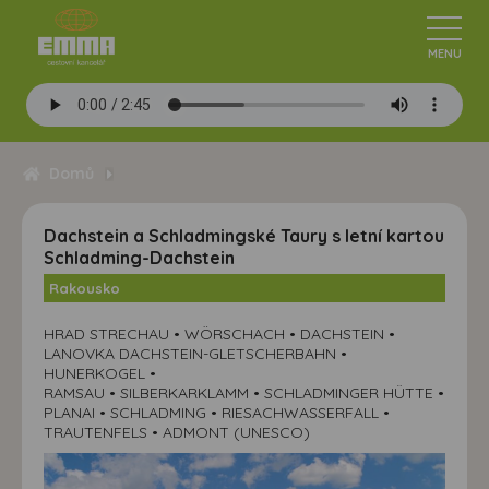
Domů
Dachstein a Schladmingské Taury s letní kartou
Schladming-Dachstein
Rakousko
HRAD STRECHAU • WÖRSCHACH • DACHSTEIN •
LANOVKA DACHSTEIN-GLETSCHERBAHN •
HUNERKOGEL •
RAMSAU • SILBERKARKLAMM • SCHLADMINGER HÜTTE •
PLANAI • SCHLADMING • RIESACHWASSERFALL •
TRAUTENFELS • ADMONT (UNESCO)