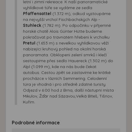
letní i zimní rekreace. K naší panoramatické
vyhlídkové túře se vydáme ze sedla
Pfaffensattel
(1.372 m), odkud vystoupáme
na nejvyšší vrchol Fischbachských Alp -
Stuhleck
(1.782 m). Po odpočinku v příjemné
horské chatě Alois Günter Hütte budeme
pokračovat po travnatém hřebeni k vrcholku
Pretul
(1.653 m) s nevelkou vyhlídkovou věží
nabízející kruhový pohled na okolní horská
panoramata. Obklopeni zelení smrků i klečí
sestoupíme přes sedlo Hauereck (1.302 m) do
Alpl (1.099 m), kde na nás bude čekat
autobus. Cestou zpět se zastavíme ke krátké
procházce v lázních Semmering. Celodenní
túra je vhodná i pro středně zdatné turisty.
Odjezd v 6:00 hod z Brna, další nástupní místa
Mikulov, Žďár nad Sázavou,Velká Bíteš, Tišnov,
Kuřim.
Podrobné informace