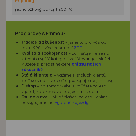
Příplatky
jednolůžkový pokoj 1.200 Kč
Proč právě s Emmou?
Tradice a zkušenost
– jsme tu pro vás od
roku 1990 - více informací
ZDE
Kvalita a spokojenost
– zaměřujeme se na
střední a vyšší kategorii zajišťovaných služeb.
Můžete si přečíst některé
ohlasy našich
zákazníků
.
Stálá klientela
– vážíme si stálých klientů,
kteří se k nám vracejí a poskytujeme jim slevy
E-shop
– na tomto webu si můžete zájezdy
vybrat, zarezervovat, objednat i zaplatit
Online sleva
– při přihlášení zájezdu online
poskytujeme na
vybrané zájezdy