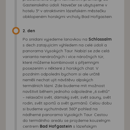
Gasteinského údolí. Navečer se ubytujeme v
hotelu 3* v atraktivním lázeňském městečku
obklopeném horskými vrcholy Bad Hofgastein.
2. den
Po snídani vyjedeme lanovkou na
Schlossalm
s dech zatajujícím výhledem na celé údolí a
panorama Vysokých Taur. Nabízí se zde celá
varianta nenáročných i více náročných túr,
které můžeme kombinovat s příjemným
posezením v některé z horských chat. V
pozdním odpoledni bychom si ale určitě
neměli nechat ujít návštěvu alpských
termálních lázní. Zde budeme mít možnost
navštívit během jednoho odpoledne „6 světů“
– relaxační svět, dámský svět, svět sauny, svět
rodin, svět sportů a svět gurmánů. Celou dobu
si budeme vychutnávat 360° pohled na
nádherné panorama Vysokých Taur. Cestou
do termálního areálu se projdeme kouzelným
centrem
Bad Hofgastein
s lázeňským