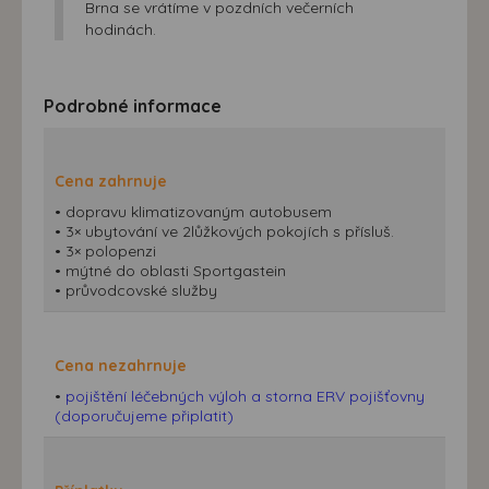
Brna se vrátíme v pozdních večerních
přizpůsobených Vašim zájmům.
hodinách.
Podrobné informace
Cena zahrnuje
• dopravu klimatizovaným autobusem
• 3× ubytování ve 2lůžkových pokojích s přísluš.
• 3× polopenzi
• mýtné do oblasti Sportgastein
• průvodcovské služby
Cena nezahrnuje
•
pojištění léčebných výloh a storna ERV pojišťovny
(doporučujeme připlatit)