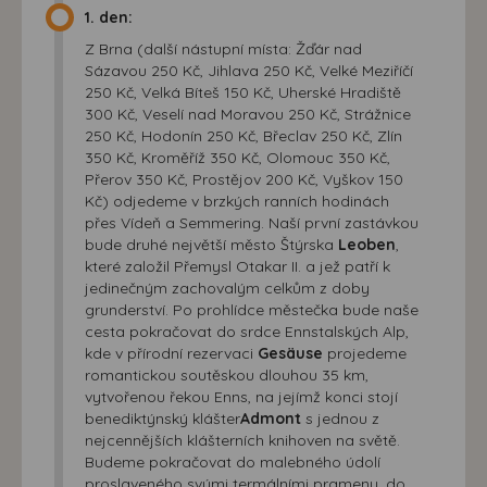
1. den:
Z Brna (další nástupní místa: Žďár nad
Sázavou 250 Kč, Jihlava 250 Kč, Velké Meziříčí
250 Kč, Velká Bíteš 150 Kč, Uherské Hradiště
300 Kč, Veselí nad Moravou 250 Kč, Strážnice
250 Kč, Hodonín 250 Kč, Břeclav 250 Kč, Zlín
350 Kč, Kroměříž 350 Kč, Olomouc 350 Kč,
Přerov 350 Kč, Prostějov 200 Kč, Vyškov 150
Kč) odjedeme v brzkých ranních hodinách
přes Vídeň a Semmering. Naší první zastávkou
bude druhé největší město Štýrska
Leoben
,
které založil Přemysl Otakar II. a jež patří k
jedinečným zachovalým celkům z doby
grunderství. Po prohlídce městečka bude naše
cesta pokračovat do srdce Ennstalských Alp,
kde v přírodní rezervaci
Gesäuse
projedeme
romantickou soutěskou dlouhou 35 km,
vytvořenou řekou Enns, na jejímž konci stojí
benediktýnský klášter
Admont
s jednou z
nejcennějších klášterních knihoven na světě.
Budeme pokračovat do malebného údolí
proslaveného svými termálními prameny, do