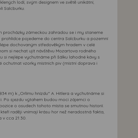
klených lodí, svým designem ve světě unikátní,
í Salcburku.
ěhem procházky zámeckou zahradou se i my staneme
Po prohlídce pojedeme do centra Salcburku a pozemní
ejlépe dochovaným středověkým hradem v celé
hom si nechat ujít návštěvu Mozartova rodného
ku si nejlépe vychutnáme při šálku lahodné kávy s
é ochutnat vzorky místních piv (místní doprava i
834 m) k „Orlímu hnízdu“ A. Hitlera a vychutnáme si
i. Po sjezdu výtahem budou moci zájemci o
pozice o osudech tohoto místa se smutnou historií.
teří raději vnímají krásu hor než neradostná fakta,
 v cca 21:30.