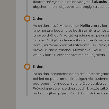
dostatečně vysoká hladina vody na
Salzachu
,
abychom mohli objevovat starobylý Salcburk b
2. den
Po snídani navštívíme zámek
Hellbrunn
(v kart
jeho hosty a budeme se bavit stejně jako host
lanovou dráhou (v kartě) vyjedeme na pevnos
Evropě. Poté již budeme mít dostatek času, a
domu, můžeme navštívit katakomby sv. Petra, Fe
pravou ručně vyráběnou Mozartovou koulí u Fürst
vstup v kartě). Večer se vrátíme na ubytování.
3. den:
Po snídani přejedeme do oblasti Berchtesga
pohled na panorama německých Alp. Budeme mí
podrobné informace z historie Obersalzbergu n
Průvodkyně zájemce doprovodí i k pozůstatkům H
mohou zajít na příjemný oběd v místní restaura