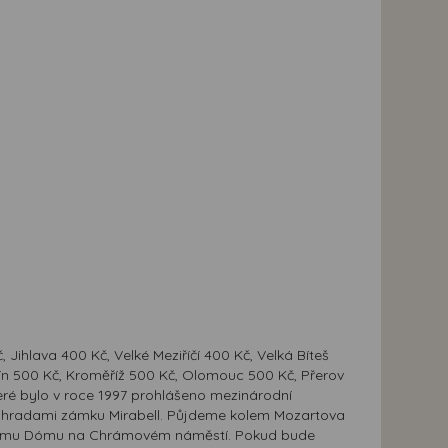
Jihlava 400 Kč, Velké Meziříčí 400 Kč, Velká Bíteš
lín 500 Kč, Kroměříž 500 Kč, Olomouc 500 Kč, Přerov
teré bylo v roce 1997 prohlášeno mezinárodní
zahradami zámku Mirabell. Půjdeme kolem Mozartova
roknímu Dómu na Chrámovém náměstí. Pokud bude