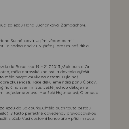
vedoucí zájezdu Hana Suchánková. Žampachovi.
í Hana Suchánková. Jejími vědomostmi i
- je hodna obdivu. Vyřiďte jí-prosím-náš dík a
du do Rakouska 19. - 21.7.2013 /Salcburk a Orlí
hotná, měla obrovské znalosti a dovedla vyřešit
mělo negativní vliv na ostatní. Byla naší
ré zkušenosti. Také děkujeme řidiči panu Čípkovi,
vý řidič na svém místě. Ještě jednou děkujeme
 Vámi pojedeme znovu. Manželé Hejtmanovi, Olomouc
i zájezdu do Salcburku.Chtěla bych touto cestou
něla). S takto perfektně odvedenou průvodcovskou
užít služeb Vaší cestovní kanceláře v příštím roce.