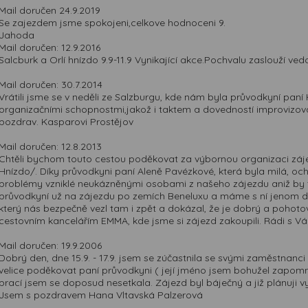
Mail doručen 24.9.2019
Se zajezdem jsme spokojeni,celkove hodnoceni 9.
Jahoda
Mail doručen: 12.9.2016
Salcburk a Orlí hnízdo 9.9-11.9 Vynikající akce.Pochvalu zaslouží 
Mail doručen: 30.7.2014
Vrátili jsme se v neděli ze Salzburgu, kde nám byla průvodkyní pan
organizačními schopnostmi,jakož i taktem a dovedností improvizovat
pozdrav. Kasparovi Prostějov
Mail doručen: 12.8.2013
Chtěli bychom touto cestou poděkovat za výbornou organizaci zájez
Hnízdo/. Díky průvodkyni paní Aleně Pavézkové, která byla milá, oc
problémy vzniklé neukázněnými osobami z našeho zájezdu aniž by to 
průvodkyní už na zájezdu po zemích Beneluxu a máme s ní jenom dob
který nás bezpečně vezl tam i zpět a dokázal, že je dobrý a pohoto
cestovním kancelářím EMMA, kde jsme si zájezd zakoupili. Rádi s
Mail doručen: 19.9.2006
Dobrý den, dne 15.9. - 17.9. jsem se zúčastnila se svými zaměstnanc
velice poděkovat paní průvodkyni ( její jméno jsem bohužel zapom
prací jsem se doposud nesetkala. Zájezd byl báječný a již plánuji vy
Jsem s pozdravem Hana Vltavská Palzerová