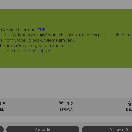
90 - více informací
ZDE
 a vyšší kategorii zajišťovaných služeb. Můžete si přečíst některé
o
se k nám vracejí a poskytujeme jim slevy
 zarezervovat, objednat i zaplatit
kytujeme na
vybrané zájezdy
9,5
9,2
EL
STRAVA
DE
Strava:
10
Doprava:
10