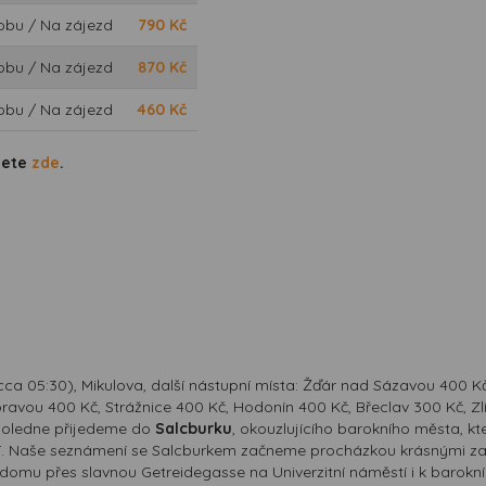
obu / Na zájezd
790
Kč
obu / Na zájezd
870
Kč
obu / Na zájezd
460
Kč
dete
zde
.
a 05:30), Mikulova, další nástupní místa: Žďár nad Sázavou 400 Kč, 
oravou 400 Kč, Strážnice 400 Kč, Hodonín 400 Kč, Břeclav 300 Kč, Z
dpoledne přijedeme do
Salcburku
, okouzlujícího barokního města, k
tví. Naše seznámení se Salcburkem začneme procházkou krásnými 
o domu přes slavnou Getreidegasse na Univerzitní náměstí i k ba