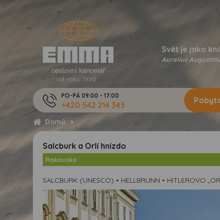
Svět je jako kni
Aurelius Augustinu
od roku 1990
PO-PÁ 09:00 - 17:00
Pobyto
+420 542 214 343
Domů
Salcburk a Orlí hnízdo
Rakousko
SALCBURK (UNESCO) • HELLBRUNN • HITLEROVO „ORL