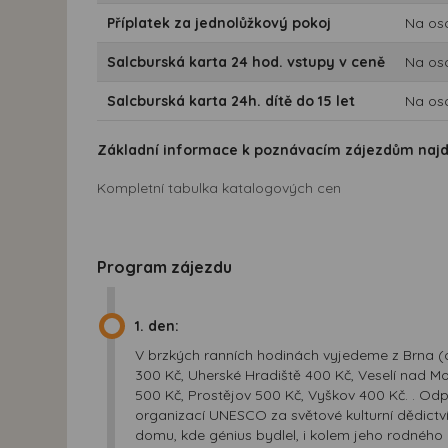
Příplatek za jednolůžkový pokoj
Na os
Salcburská karta 24 hod. vstupy v ceně
Na os
Salcburská karta 24h. dítě do 15 let
Na os
Základní informace k poznávacím zájezdům naj
Kompletní tabulka katalogových cen
Program zájezdu
1. den:
V brzkých ranních hodinách vyjedeme z Brna (cc
300 Kč, Uherské Hradiště 400 Kč, Veselí nad M
500 Kč, Prostějov 500 Kč, Vyškov 400 Kč. . O
organizací UNESCO za světové kulturní dědic
domu, kde génius bydlel, i kolem jeho rodnéh