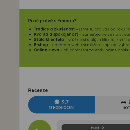
Proč právě s Emmou?
Tradice a zkušenost
– jsme tu pro vás od roku 19
Kvalita a spokojenost
– zaměřujeme se na střední
Stálá klientela
– vážíme si stálých klientů, kteří 
E-shop
– na tomto webu si můžete zájezdy vybrat,
Online sleva
– při přihlášení zájezdu online pos
Recenze
9,7
12 HODNOCENÍ
HOT
Hotel:
10