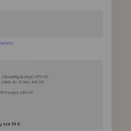
platit)
n) (dospělý/pobyt) 870 Kč
(dítě do 15 let) 460 Kč
D 19 Evropa 290 Kč
 cca 35 €.