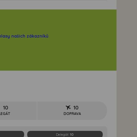
hlasy našich zákazníků
.
10
10
LEGÁT
DOPRAVA
Delegát:
10