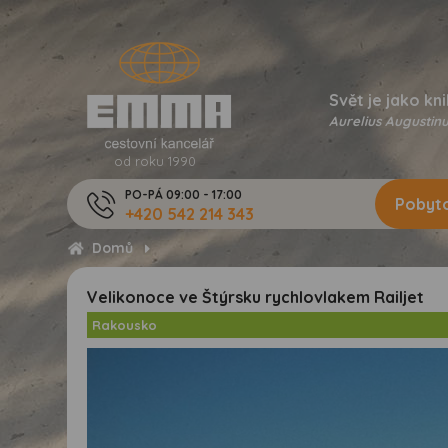
Svět je jako kni
Aurelius Augustinu
od roku 1990
PO-PÁ 09:00 - 17:00
Pobyto
+420 542 214 343
Domů
Velikonoce ve Štýrsku rychlovlakem Railjet
Rakousko