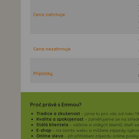
Cena zahrnuje
Cena nezahrnuje
Příplatky
Proč právě s Emmou?
Tradice a zkušenost
– jsme tu pro vás od roku 19
Kvalita a spokojenost
– zaměřujeme se na střední
Stálá klientela
– vážíme si stálých klientů, kteří 
E-shop
– na tomto webu si můžete zájezdy vybrat,
Online sleva
– při přihlášení zájezdu online pos