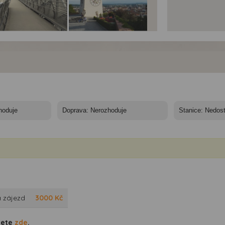
ikonoce ve Štýrsku
Velikonoce ve Štýrsku
Velikonoce ve Štýrsku
hlovlakem Railjet
rychlovlakem Railjet
rychlovlakem Railjet
 zájezd
3000
Kč
dete
zde
.