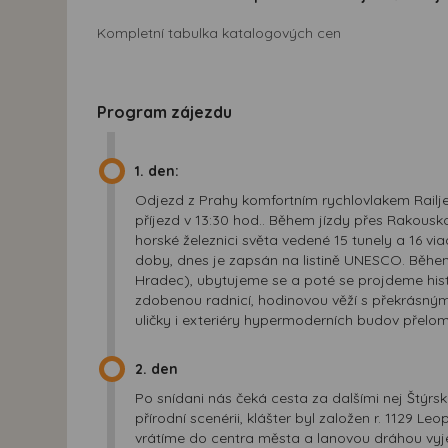
Kompletní tabulka katalogových cen
Program zájezdu
1. den:
Odjezd z Prahy komfortním rychlovlakem Railj
příjezd v 13:30 hod.. Během jízdy přes Rakousk
horské železnici světa vedené 15 tunely a 16 vi
doby, dnes je zapsán na listině UNESCO. Běhe
Hradec), ubytujeme se a poté se projdeme his
zdobenou radnicí, hodinovou věží s překrásn
uličky i exteriéry hypermoderních budov přelomu
2. den
Po snídani nás čeká cesta za dalšími nej Štýrsk
přírodní scenérii, klášter byl založen r. 1129 
vrátíme do centra města a lanovou dráhou vy