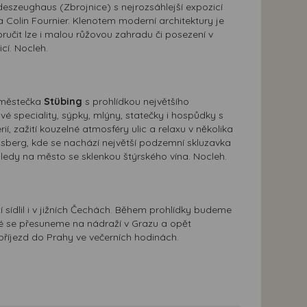
deszeughaus (Zbrojnice) s nejrozsáhlejší expozicí
a Colin Fournier. Klenotem moderní architektury je
učit lze i malou růžovou zahradu či posezení v
cí. Nocleh.
o městečka
Stübing
s prohlídkou největšího
 speciality, sýpky, mlýny, statečky i hospůdky s
, zažití kouzelné atmosféry ulic a relaxu v několika
osberg, kde se nachází největší podzemní skluzavka
ledy na město se sklenkou štýrského vína. Nocleh.
tí sídlil i v jižních Čechách. Během prohlídky budeme
té se přesuneme na nádraží v Grazu a opět
příjezd do Prahy ve večerních hodinách.