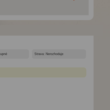
Velikonoce ve Štýrsku
Velikonoce ve Štýrsku
Velikonoce ve Štý
rychlovlakem Railjet
rychlovlakem Railjet -
rychlovlakem Railj
Kouzlo Štýrska -
Rakousko