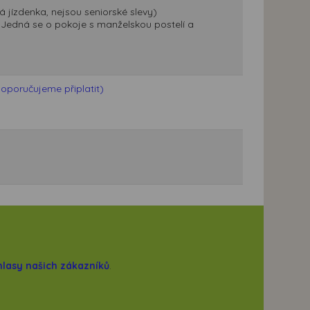
 jízdenka, nejsou seniorské slevy)
m. Jedná se o pokoje s manželskou postelí a
doporučujeme připlatit)
hlasy našich zákazníků
.