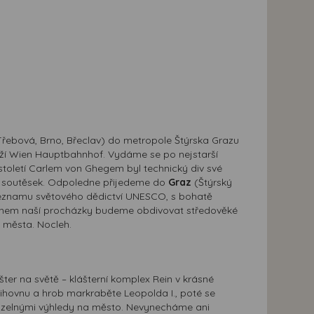
řebová, Brno, Břeclav) do metropole Štýrska Grazu
raží Wien Hauptbahnhof. Vydáme se po nejstarší
 století Carlem von Ghegem byl technický div své
a soutěsek. Odpoledne přijedeme do
Graz
(Štýrský
 Seznamu světového dědictví UNESCO, s bohatě
Během naší procházky budeme obdivovat středověké
u města. Nocleh.
šter na světě – klášterní komplex Rein v krásné
knihovnu a hrob markraběte Leopolda I., poté se
uzelnými výhledy na město. Nevynecháme ani