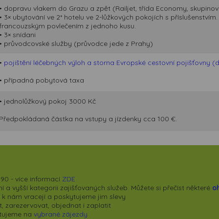
• dopravu vlakem do Grazu a zpět (Railjet, třída Economy, skupinová
• 3× ubytování ve 2* hotelu ve 2-lůžkových pokojích s příslušenství
francouzským povlečením z jednoho kusu.
• 3× snídani
• průvodcovské služby (průvodce jede z Prahy)
•
pojištění léčebných výloh a storna Evropské cestovní pojišťovny (
• případná pobytová taxa
• jednolůžkový pokoj 3000 Kč
Předpokládaná částka na vstupy a jízdenky cca 100 €.
90 - více informací
ZDE
 a vyšší kategorii zajišťovaných služeb. Můžete si přečíst některé
o
se k nám vracejí a poskytujeme jim slevy
 zarezervovat, objednat i zaplatit
kytujeme na
vybrané zájezdy