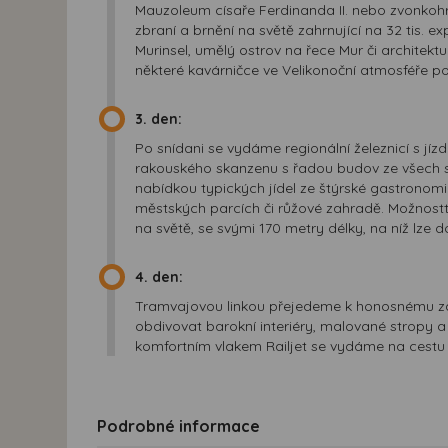
Mauzoleum císaře Ferdinanda II. nebo zvonkohru
zbraní a brnění na světě zahrnující na 32 tis. 
Murinsel, umělý ostrov na řece Mur či archite
některé kavárničce ve Velikonoční atmosféře po
3. den:
Po snídani se vydáme regionální železnicí s jíz
rakouského skanzenu s řadou budov ze všech spo
nabídkou typických jídel ze štýrské gastronomie
městských parcích či růžové zahradě. Možnosttí
na světě, se svými 170 metry délky, na níž lz
4. den:
Tramvajovou linkou přejedeme k honosnému 
obdivovat barokní interiéry, malované stropy 
komfortním vlakem Railjet se vydáme na cestu 
Podrobné informace