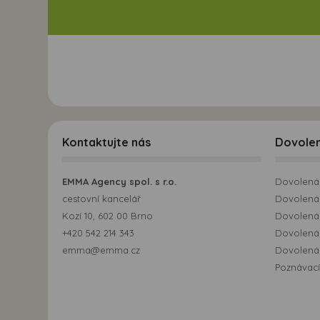
Kontaktujte nás
Dovole
EMMA Agency spol. s r.o.
Dovolená 
cestovní kancelář
Dovolená 
Kozí 10, 602 00 Brno
Dovolená
+420 542 214 343
Dovolená
emma@emma.cz
Dovolená 
Poznávací