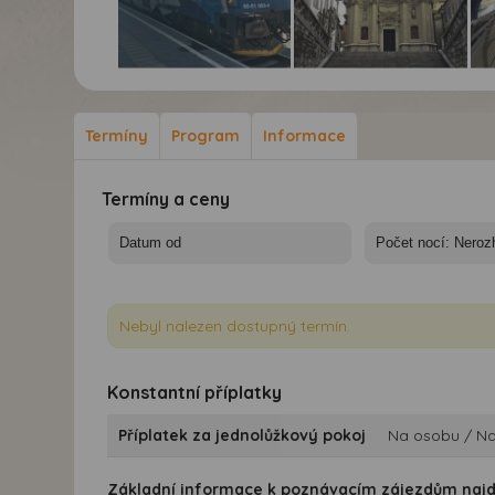
Velikonoce ve Štýrsku
Velikonoce ve Štýrsku
Vel
rychlovlakem Railjet
rychlovlakem Railjet
ryc
Termíny
Program
Informace
Termíny a ceny
Nebyl nalezen dostupný termín.
Konstantní příplatky
Příplatek za jednolůžkový pokoj
Na osobu / Na
Základní informace k poznávacím zájezdům naj