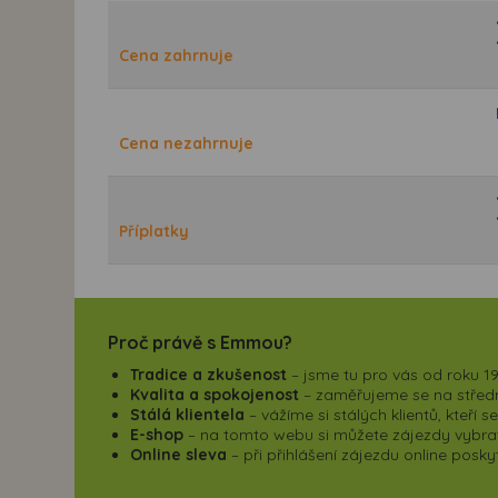
Cena zahrnuje
Cena nezahrnuje
Příplatky
Proč právě s Emmou?
Tradice a zkušenost
– jsme tu pro vás od roku 19
Kvalita a spokojenost
– zaměřujeme se na střední
Stálá klientela
– vážíme si stálých klientů, kteří 
E-shop
– na tomto webu si můžete zájezdy vybrat,
Online sleva
– při přihlášení zájezdu online pos