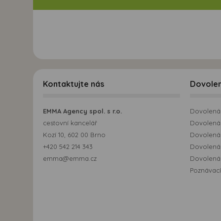
Kontaktujte nás
Dovole
EMMA Agency spol. s r.o.
Dovolená 
cestovní kancelář
Dovolená 
Kozí 10, 602 00 Brno
Dovolená
+420 542 214 343
Dovolená
emma@emma.cz
Dovolená 
Poznávací