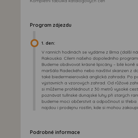
Kompletní tabulka katalogových cen
Program zájezdu
1. den:
V ranních hodinách se vydáme z Brna (další nás
Rakouska. Cílem našeho dopoledního programu b
Budeme obdivovat krásné lipicány – bílé koně s
maršála Radeckého nebo navštíví skanzen z do
také biedermeierovská anglická zahrada. Po po
výstavních a vzorových zahrad. Od růžové zahr
si můžeme prohlédnout z 30 metrů vysoké cest
poznávat tullnské dunajské luhy při starých ra
budeme moci občerstvit a odpočinout si třeba 
najdou i prodejnu rostlin, kde si mohou zakoupi
Podrobné informace