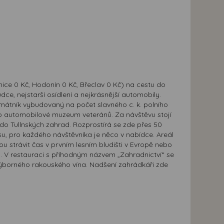
nice 0 Kč, Hodonín 0 Kč, Břeclav 0 Kč) na cestu do
e, nejstarší osídlení a nejkrásnější automobily.
amátník vybudovaný na počet slavného c. k. polního
o automobilové muzeum veteránů. Za návštěvu stojí
o Tullnských zahrad. Rozprostírá se zde přes 50
u, pro každého návštěvníka je něco v nabídce. Areál
trávit čas v prvním lesním bludišti v Evropě nebo
). V restauraci s příhodným názvem „Zahradnictví“ se
výborného rakouského vína. Nadšení zahrádkáři zde