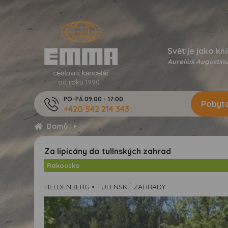
Svět je jako kni
Aurelius Augustinu
od roku 1990
PO-PÁ 09:00 - 17:00
Pobyto
+420 542 214 343
Domů
Za lipicány do tullnských zahrad
Rakousko
HELDENBERG • TULLNSKÉ ZAHRADY