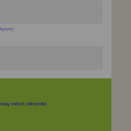
platit)
hlasy našich zákazníků
.