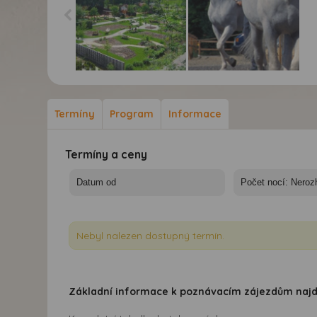
Za lipicány do
Za lipicány do
tullnských zahrad -
tullnských zahrad -
Rakousko, Tulln
Rakousko, Lipican
Termíny
Program
Informace
Termíny a ceny
Nebyl nalezen dostupný termín.
Základní informace k poznávacím zájezdům naj