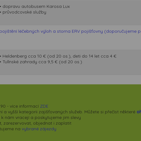
souhlasu, nedojde k zobrazování obsahu a reklam
• dopravu autobusem Karosa Lux
přizpůsobených Vašim zájmům.
• průvodcovské služby
pojištění léčebných výloh a storna ERV pojišťovny (doporučujeme při
• Heldenberg cca 10 € (od 20 os.), deti do 14 let cca 4 €
• Tullnské zahrady cca 9,5 € (od 20 os.)
90 - více informací
ZDE
 a vyšší kategorii zajišťovaných služeb. Můžete si přečíst některé
o
se k nám vracejí a poskytujeme jim slevy
 zarezervovat, objednat i zaplatit
kytujeme na
vybrané zájezdy