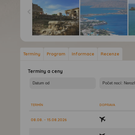
Jihovýchodní Kréta -
Jihovýchodní Kréta -
Jih
Řecko, Kréta - palác
Řecko, Kréta - Elounda
Řec
Knossos
Termíny
Program
Informace
Recenze
Termíny a ceny
TERMÍN
DOPRAVA
08.08. - 15.08.2026