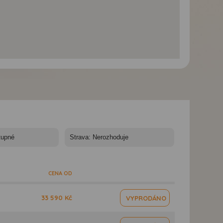
Jihovýchodní Kréta -
Jihovýchodní Kréta -
Jihovýchodní Krét
Řecko, Kréta,
Řecko, Kréta, Agios
Řecko, Kréta -
Spinalonga
Nikolaos
Heraklion
CENA OD
33 590 Kč
VYPRODÁNO