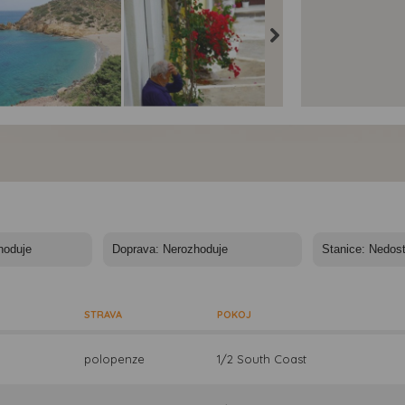
ovýchodní Kréta -
Jihovýchodní Kréta -
Jihovýchodní Kréta -
ko, Kréta - pláž Vai
vesnička Kritsa, Kréta
vesnička Kritsa, Kréta
STRAVA
POKOJ
polopenze
1/2 South Coast