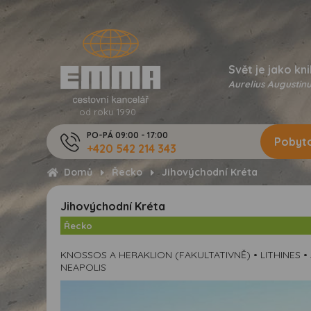
Svět je jako kni
Aurelius Augustinu
od roku 1990
PO-PÁ 09:00 - 17:00
Pobyto
+420 542 214 343
Domů
Řecko
Jihovýchodní Kréta
Jihovýchodní Kréta
Řecko
KNOSSOS A HERAKLION (FAKULTATIVNĚ) • LITHINES • 
NEAPOLIS