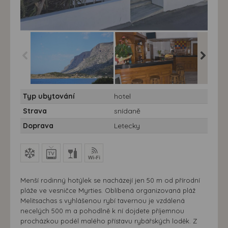
Hotel Hermes**
Hotel Hermes**
Hotel He
Typ ubytování
hotel
Strava
snídaně
Doprava
Letecky
Menší rodinný hotýlek se nacházejí jen 50 m od přírodní
pláže ve vesničce Myrties. Oblíbená organizovaná pláž
Melitsachas s vyhlášenou rybí tavernou je vzdálená
necelých 500 m a pohodlně k ní dojdete příjemnou
procházkou podél malého přístavu rybářských loděk. Z