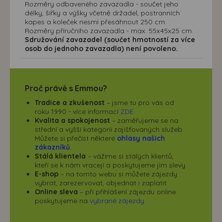
Rozměry odbaveného zavazadla - součet jeho
délky, šířky a výšky včetně držadel, postranních
kapes a koleček nesmí přesáhnout 250 cm.
Rozměry příručního zavazadla - max. 55x45x25 cm.
Sdružování zavazadel (součet hmotností za více
osob do jednoho zavazadla) není povoleno.
Proč právě s Emmou?
Tradice a zkušenost
– jsme tu pro vás od
roku 1990 - více informací
ZDE
Kvalita a spokojenost
– zaměřujeme se na
střední a vyšší kategorii zajišťovaných služeb.
Můžete si přečíst některé
ohlasy našich
zákazníků
.
Stálá klientela
– vážíme si stálých klientů,
kteří se k nám vracejí a poskytujeme jim slevy
E-shop
– na tomto webu si můžete zájezdy
vybrat, zarezervovat, objednat i zaplatit
Online sleva
– při přihlášení zájezdu online
poskytujeme na
vybrané zájezdy