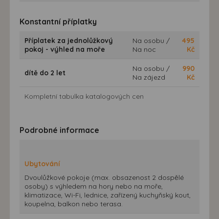
Konstantní příplatky
Příplatek za jednolůžkový
Na osobu /
495
pokoj - výhled na moře
Na noc
Kč
Na osobu /
990
dítě do 2 let
Na zájezd
Kč
Kompletní tabulka katalogových cen
Podrobné informace
Ubytování
Dvoulůžkové pokoje (max. obsazenost 2 dospělé
osoby) s výhledem na hory nebo na moře,
klimatizace, Wi-Fi, lednice, zařízený kuchyňský kout,
koupelna, balkon nebo terasa.