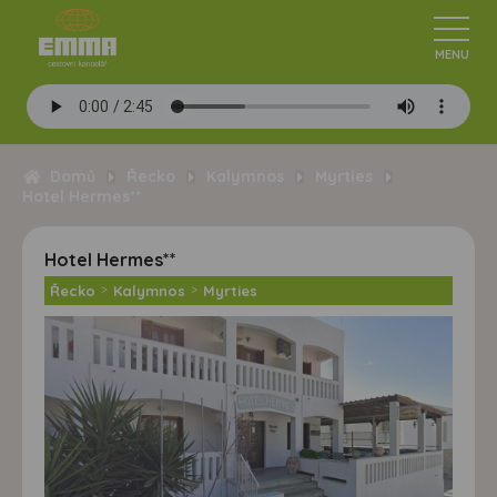
Domů
Řecko
Kalymnos
Myrties
Hotel Hermes**
Hotel Hermes**
Řecko
>
Kalymnos
>
Myrties