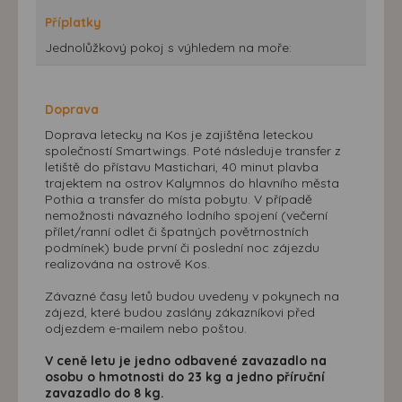
Příplatky
Jednolůžkový pokoj s výhledem na moře:
Doprava
Doprava letecky na Kos je zajištěna leteckou
společností Smartwings. Poté následuje transfer z
letiště do přístavu Mastichari, 40 minut plavba
trajektem na ostrov Kalymnos do hlavního města
Pothia a transfer do místa pobytu. V případě
nemožnosti návazného lodního spojení (večerní
přílet/ranní odlet či špatných povětrnostních
podmínek) bude první či poslední noc zájezdu
realizována na ostrově Kos.
Závazné časy letů budou uvedeny v pokynech na
zájezd, které budou zaslány zákazníkovi před
odjezdem e-mailem nebo poštou.
V ceně letu je jedno odbavené zavazadlo na
osobu o hmotnosti do 23 kg a jedno příruční
zavazadlo do 8 kg.