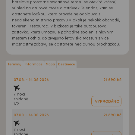
hotelové prostorné snídaňové terasy se otevírá krásný
výhled na azurové moře a ostrůvek Telendos, kam se
dostanete loďkou, která pravidelně odplouvá z
nedalekého místního přístavu.V okolí je několik obchodů,
taveren i restaurací, v blízkosti je také autobusová
zastávka, která umožňuje pohodlné spojení s hlavním
městem Pothia, do živějšího letoviska Massuri s více
možnostmi zábavy se dostanete nedlouhou procházkou.
Termíny
Informace
Mapa
Destinace
07.08. - 14.08.2026
21 690 Kč
7 nocí
snídaně
VYPRODÁNO
1/2
07.08. - 14.08.2026
21 690 Kč
7 nocí
snídaně