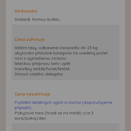
Stravování
Snídaně: formou bufetu.
Cena zahrnuje
letištní taxy, odbavené zavazadlo do 23 kg
ubytování příslušné kategorie na uvedený počet
nocí s vyznačenou stravou
leteckou přepravu tam i zpět
transfery letiště/hotel/letiště
činnost stálého delegáta
Cena nezahrnuje
Pojištění léčebných výloh a storna (doporučujeme
připlatit)
Pobytová taxa (hradí se na místě) cca 3
eura/pokoj/den.