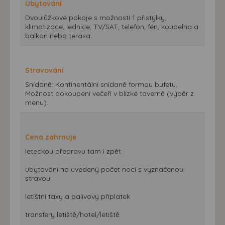
Ubytování
Dvoulůžkové pokoje s možností 1 přistýlky,
klimatizace, lednice, TV/SAT, telefon, fén, koupelna a
balkon nebo terasa.
Stravování
Snídaně: Kontinentální snídaně formou bufetu.
Možnost dokoupení večeří v blízké taverně (výběr z
menu).
Cena zahrnuje
leteckou přepravu tam i zpět
ubytování na uvedený počet nocí s vyznačenou
stravou
letištní taxy a palivový příplatek
transfery letiště/hotel/letiště