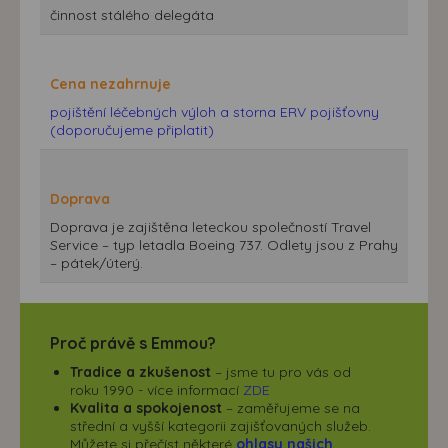
činnost stálého delegáta
Cena nezahrnuje
pojištění léčebných výloh a storna ERV pojišťovny
(doporučujeme připlatit)
Doprava
Doprava je zajištěna leteckou společností Travel
Service – typ letadla Boeing 737. Odlety jsou z Prahy
– pátek/úterý.
Proč právě s Emmou?
Tradice a zkušenost
– jsme tu pro vás od
roku 1990 - více informací
ZDE
Kvalita a spokojenost
– zaměřujeme se na
střední a vyšší kategorii zajišťovaných služeb.
Můžete si přečíst některé
ohlasy našich