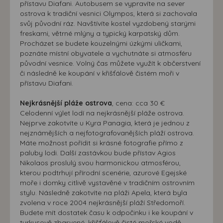
přístavu Diafani. Autobusem se vypravíte na sever
ostrova k tradiční vesnici Olympos, která si zachovala
svůj původní ráz. Navštívíte kostel vyzdobený starými
freskami, větrné mlýny a typický karpatský dům.
Procházet se budete kouzelnými úzkými uličkami,
poznáte místní obyvatele a vychutnáte si atmosféru
původní vesnice. Volný čas můžete využít k občerstvení
či následně ke koupání v křišťálově čistém moři v
přístavu Diafani.
Nejkrásnější pláže ostrova
, cena: cca 30 €
Celodenní výlet lodí na nejkrásnější pláže ostrova.
Nejprve zakotvíte u Kyra Panagia, která je jednou z
nejznámějších a nejfotografovanějších pláží ostrova.
Máte možnost pořídit si krásné fotografie přímo z
paluby lodi. Další zastávkou bude přístav Agios
Nikolaos proslulý svou harmonickou atmosférou,
kterou podtrhují přírodní scenérie, azurové Egejské
moře i domky citlivě vystavěné v tradičním ostrovním
stylu. Následně zakotvíte na pláži Apela, která byla
zvolena v roce 2004 nejkrásnější pláží Středomoří.
Budete mít dostatek času k odpočinku i ke koupání v
tyrkysově zbarvené, křišťálově čisté mořské vodě.