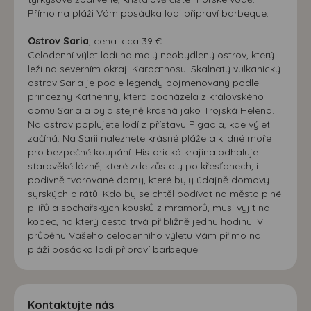
Přímo na pláži Vám posádka lodi připraví barbeque.
Ostrov Saria
, cena: cca 39 €
Celodenní výlet lodí na malý neobydlený ostrov, který
leží na severním okraji Karpathosu. Skalnatý vulkanický
ostrov Saria je podle legendy pojmenovaný podle
princezny Katheriny, která pocházela z královského
domu Saria a byla stejně krásná jako Trojská Helena.
Na ostrov poplujete lodí z přístavu Pigadia, kde výlet
začíná. Na Sarii naleznete krásné pláže a klidné moře
pro bezpečné koupání. Historická krajina odhaluje
starověké lázně, které zde zůstaly po křesťanech, i
podivně tvarované domy, které byly údajně domovy
syrských pirátů. Kdo by se chtěl podívat na město plné
pilířů a sochařských kousků z mramorů, musí vyjít na
kopec, na který cesta trvá přibližně jednu hodinu. V
průběhu Vašeho celodenního výletu Vám přímo na
pláži posádka lodi připraví barbeque.
Kontaktujte nás