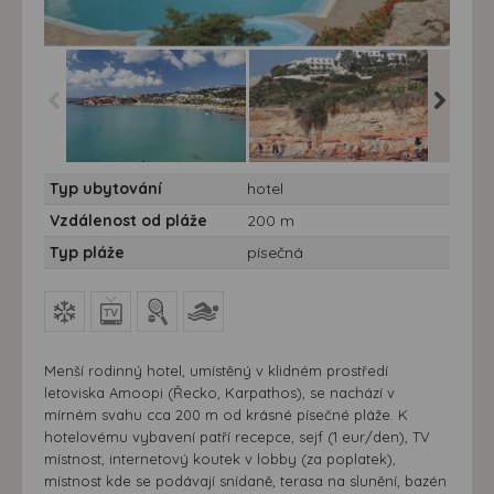
Hotel Albatros
Hotel Albatros
Hotel Al
Typ ubytování
hotel
Karpathos*** - 10/11 nocí
Karpathos*** - 10/11 nocí
Karpatho
- Karpathos, Amoopi,
- Karpathos, Amoopi,
- Karpa
Vzdálenost od pláže
200 m
hotel Albatros
hotel Albatros
hotel Al
Typ pláže
písečná
Menší rodinný hotel, umístěný v klidném prostředí
letoviska Amoopi (Řecko, Karpathos), se nachází v
mírném svahu cca 200 m od krásné písečné pláže. K
hotelovému vybavení patří recepce, sejf (1 eur/den), TV
místnost, internetový koutek v lobby (za poplatek),
místnost kde se podávají snídaně, terasa na slunění, bazén