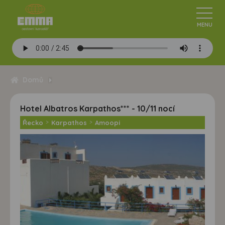
Domů
Hotel Albatros Karpathos*** - 10/11 nocí
Řecko
>
Karpathos
>
Amoopi