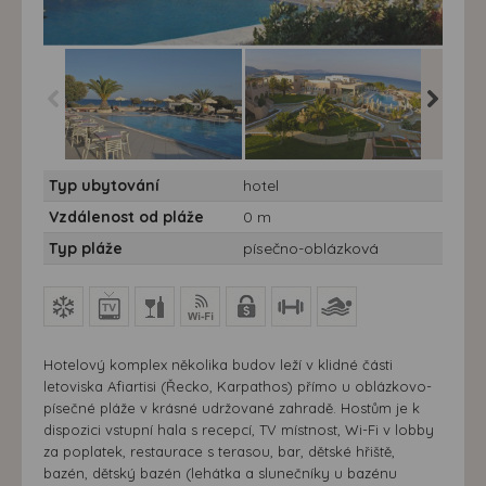
Hotel Irini**** - 10/11 nocí
Hotel Irini**** - 10/11 nocí
Hotel Irin
Typ ubytování
hotel
- Karpathos,Afiertis,
- Karpathos,Afiertis,
- Karpath
hotel Irini Beach
hotel Irini Beach
hotel Iri
Vzdálenost od pláže
0 m
Typ pláže
písečno-oblázková
Hotelový komplex několika budov leží v klidné části
letoviska Afiartisi (Řecko, Karpathos) přímo u oblázkovo-
písečné pláže v krásné udržované zahradě. Hostům je k
dispozici vstupní hala s recepcí, TV místnost, Wi-Fi v lobby
za poplatek, restaurace s terasou, bar, dětské hřiště,
bazén, dětský bazén (lehátka a slunečníky u bazénu