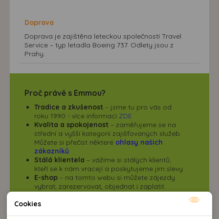
Doprava
Doprava je zajištěna leteckou společností Travel
Service – typ letadla Boeing 737. Odlety jsou z
Prahy.
Proč právě s Emmou?
Tradice a zkušenost
– jsme tu pro vás od
roku 1990 - více informací
ZDE
Kvalita a spokojenost
– zaměřujeme se na
střední a vyšší kategorii zajišťovaných služeb.
Můžete si přečíst některé
ohlasy našich
zákazníků
.
Stálá klientela
– vážíme si stálých klientů,
kteří se k nám vracejí a poskytujeme jim slevy
E-shop
– na tomto webu si můžete zájezdy
vybrat, zarezervovat, objednat i zaplatit
Online sleva
– při přihlášení zájezdu online
poskytujeme na
vybrané zájezdy
Cookies
Nutné cookies