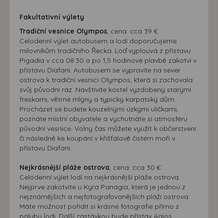
souhlasu, nedojde k zobrazování obsahu a reklam
přizpůsobených Vašim zájmům.
Fakultativní výlety
Tradiční vesnice Olympos
, cena: cca 39 €
Celodenní výlet autobusem a lodí doporučujeme
milovníkům tradičního Řecka. Loď vyplouvá z přístavu
Pigadia v cca 08:30 a po 1,5 hodinové plavbě zakotví v
přístavu Diafani. Autobusem se vypravíte na sever
ostrova k tradiční vesnici Olympos, která si zachovala
svůj původní ráz. Navštívíte kostel vyzdobený starými
freskami, větrné mlýny a typický karpatský dům.
Procházet se budete kouzelnými úzkými uličkami,
poznáte místní obyvatele a vychutnáte si atmosféru
původní vesnice. Volný čas můžete využít k občerstvení
či následně ke koupání v křišťálově čistém moři v
přístavu Diafani.
Nejkrásnější pláže ostrova
, cena: cca 30 €
Celodenní výlet lodí na nejkrásnější pláže ostrova.
Nejprve zakotvíte u Kyra Panagia, která je jednou z
nejznámějších a nejfotografovanějších pláží ostrova.
Máte možnost pořídit si krásné fotografie přímo z
paluby lodi. Další zastávkou bude přístav Agios