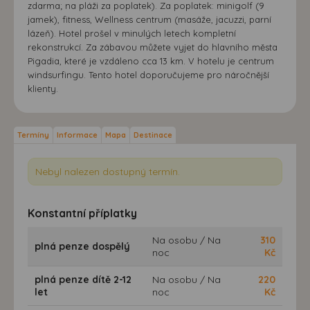
zdarma; na pláži za poplatek). Za poplatek: minigolf (9
jamek), fitness, Wellness centrum (masáže, jacuzzi, parní
lázeň). Hotel prošel v minulých letech kompletní
rekonstrukcí. Za zábavou můžete vyjet do hlavního města
Pigadia, které je vzdáleno cca 13 km. V hotelu je centrum
windsurfingu. Tento hotel doporučujeme pro náročnější
klienty.
Termíny
Informace
Mapa
Destinace
Nebyl nalezen dostupný termín.
Konstantní příplatky
Na osobu / Na
310
plná penze dospělý
noc
Kč
plná penze dítě 2-12
Na osobu / Na
220
let
noc
Kč