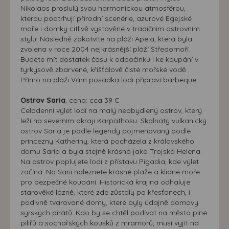
Nikolaos proslulý svou harmonickou atmosférou,
kterou podtrhují přírodní scenérie, azurové Egejské
moře i domky citlivě vystavěné v tradičním ostrovním
stylu. Následně zakotvíte na pláži Apela, která byla
zvolena v roce 2004 nejkrásnější pláží Středomoří.
Budete mít dostatek času k odpočinku i ke koupání v
tyrkysově zbarvené, křišťálově čisté mořské vodě.
Přímo na pláži Vám posádka lodi připraví barbeque.
Ostrov Saria
, cena: cca 39 €
Celodenní výlet lodí na malý neobydlený ostrov, který
leží na severním okraji Karpathosu. Skalnatý vulkanický
ostrov Saria je podle legendy pojmenovaný podle
princezny Katheriny, která pocházela z královského
domu Saria a byla stejně krásná jako Trojská Helena.
Na ostrov poplujete lodí z přístavu Pigadia, kde výlet
začíná. Na Sarii naleznete krásné pláže a klidné moře
pro bezpečné koupání. Historická krajina odhaluje
starověké lázně, které zde zůstaly po křesťanech, i
podivně tvarované domy, které byly údajně domovy
syrských pirátů. Kdo by se chtěl podívat na město plné
pilířů a sochařských kousků z mramorů, musí vyjít na