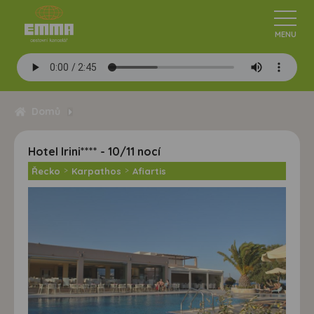
Domů
Hotel Irini**** - 10/11 nocí
Řecko
>
Karpathos
>
Afiartis