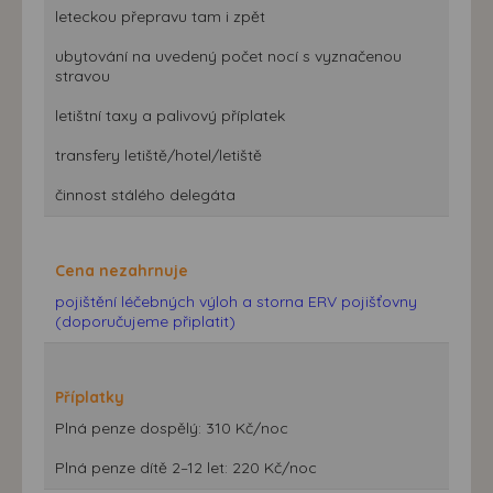
leteckou přepravu tam i zpět
ubytování na uvedený počet nocí s vyznačenou
stravou
letištní taxy a palivový příplatek
transfery letiště/hotel/letiště
činnost stálého delegáta
Cena nezahrnuje
pojištění léčebných výloh a storna ERV pojišťovny
(doporučujeme připlatit)
Příplatky
Plná penze dospělý: 310 Kč/noc
Plná penze dítě 2–12 let: 220 Kč/noc