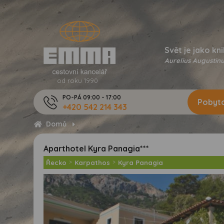
Svět je jako kni
Aurelius Augustinu
od roku 1990
PO-PÁ 09:00 - 17:00
Pobyto
+420 542 214 343
Domů
Aparthotel Kyra Panagia***
Řecko
>
Karpathos
>
Kyra Panagia