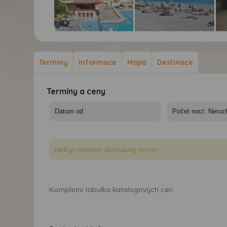
Aparthotel Kyra
Aparthotel Kyra
Apa
Panagia*** - Karphatos,
Panagia*** - Karphatos,
Pan
Kyra Panagia, hotel
Kyra Panagia, hotel
Kyr
Termíny
Informace
Mapa
Destinace
Kyra Panagia
Kyra Panagia
Ky
Termíny a ceny
Nebyl nalezen dostupný termín.
Kompletní tabulka katalogových cen