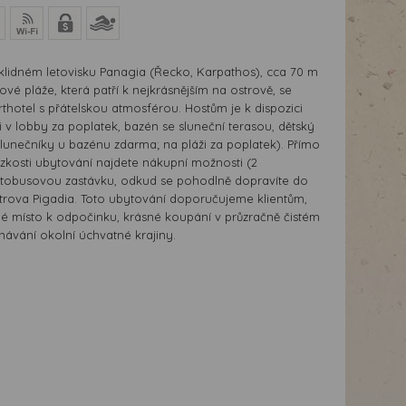
idném letovisku Panagia (Řecko, Karpathos), cca 70 m
vé pláže, která patří k nejkrásnějším na ostrově, se
thotel s přátelskou atmosférou. Hostům je k dispozici
i v lobby za poplatek, bazén se sluneční terasou, dětský
slunečníky u bazénu zdarma; na pláži za poplatek). Přímo
ízkosti ubytování najdete nákupní možnosti (2
utobusovou zastávku, odkud se pohodlně dopravíte do
trova Pigadia. Toto ubytování doporučujeme klientům,
dné místo k odpočinku, krásné koupání v průzračně čistém
návání okolní úchvatné krajiny.