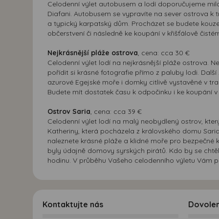
Celodenní výlet autobusem a lodí doporučujeme milov
Diafani. Autobusem se vypravíte na sever ostrova k t
a typický karpatský dům. Procházet se budete kouzel
občerstvení či následně ke koupání v křišťálově čistém
Nejkrásnější pláže ostrova
, cena: cca 30 €
Celodenní výlet lodí na nejkrásnější pláže ostrova. 
pořídit si krásné fotografie přímo z paluby lodi. Dal
azurové Egejské moře i domky citlivě vystavěné v trad
Budete mít dostatek času k odpočinku i ke koupání v
Ostrov Saria
, cena: cca 39 €
Celodenní výlet lodí na malý neobydlený ostrov, kte
Katheriny, která pocházela z královského domu Saria a
naleznete krásné pláže a klidné moře pro bezpečné ko
byly údajně domovy syrských pirátů. Kdo by se chtěl 
hodinu. V průběhu Vašeho celodenního výletu Vám př
Kontaktujte nás
Dovole