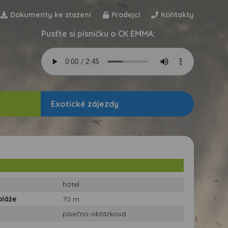
Dokumenty ke stažení
Prodejci
Kontakty
Pusťte si písničku o CK EMMA:
Exotické zájezdy
hotel
pláže
70 m
písečno-oblázková