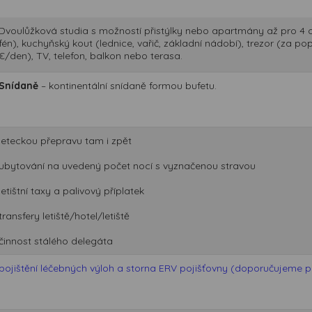
Dvoulůžková studia s možností přistýlky nebo apartmány až pro 4 os
fén), kuchyňský kout (lednice, vařič, základní nádobí), trezor (za p
€/den), TV, telefon, balkon nebo terasa.
Snídaně
– kontinentální snídaně formou bufetu.
leteckou přepravu tam i zpět
ubytování na uvedený počet nocí s vyznačenou stravou
letištní taxy a palivový příplatek
transfery letiště/hotel/letiště
činnost stálého delegáta
pojištění léčebných výloh a storna ERV pojišťovny (doporučujeme při