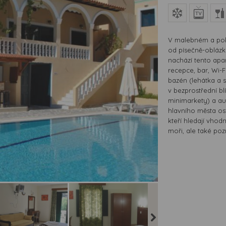
V malebném a pokl
od písečně-oblázko
nachází tento apar
recepce, bar, Wi-F
bazén (lehátka a 
v bezprostřední bl
minimarkety) a a
hlavního města os
kteří hledají vho
moři, ale také poz