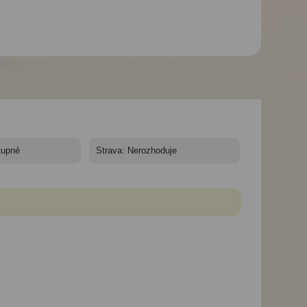
Aparthotel Kyra
,
Panagia*** - Karphatos,
Kyra Panagia, hotel
Kyra Panagia