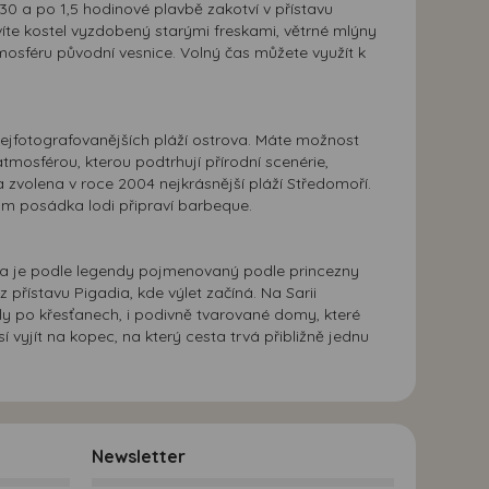
0 a po 1,5 hodinové plavbě zakotví v přístavu
víte kostel vyzdobený starými freskami, větrné mlýny
mosféru původní vesnice. Volný čas můžete využít k
 nejfotografovanějších pláží ostrova. Máte možnost
tmosférou, kterou podtrhují přírodní scenérie,
a zvolena v roce 2004 nejkrásnější pláží Středomoří.
Vám posádka lodi připraví barbeque.
aria je podle legendy pojmenovaný podle princezny
přístavu Pigadia, kde výlet začíná. Na Sarii
aly po křesťanech, i podivně tvarované domy, které
vyjít na kopec, na který cesta trvá přibližně jednu
Newsletter