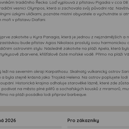
níkům tradičního Řecka. Loď vyplouvá z přístavu Pigadia v cca 08:3
radiční vesnici Olympos, která si zachovala svůj původní ráz. Navští
nými úzkými uličkami, poznáte místní obyvatele a vychutnáte si at
 moři v přístavu Diafani.
Nejprve zakotvíte u Kyra Panagia, která je jednou z nejznámějších a
ší zastávkou bude přístav Agios Nikolaos proslulý svou harmonickou a
ičním ostrovním stylu. Následně zakotvíte na pláži Apela, která byl
 tyrkysově zbarvené, křišťálově čisté mořské vodě. Přímo na pláži 
rý leží na severním okraji Karpathosu. Skalnatý vulkanický ostrov S
 byla stejně krásná jako Trojská Helena. Na ostrov poplujete lodí z 
upání. Historická krajina odhaluje starověké lázně, které zde zůst
podívat na město plné pilířů a sochařských kousků z mramorů, musí 
ímo na pláži posádka lodi připraví barbeque.
ná 2026
Pro zákazníky