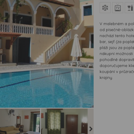
V malebném a pokl
od písečně-oblázko
nachází tento hote
bar, sejf (za popl
pláži jsou za popl
nákupní možnosti 
pohodlně dopravít
doporučujeme klie
koupání v průzrač
krajiny.