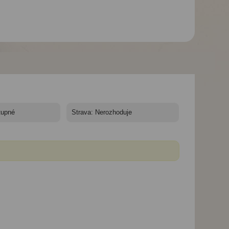
Hotel Kyra Panagia*** -
7 nocí - Karphatos,
Kyra Panagia, hotel
Kyra Panagia