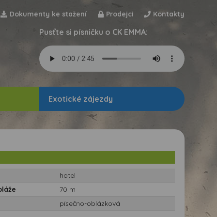
Dokumenty ke stažení
Prodejci
Kontakty
Pusťte si písničku o CK EMMA:
Exotické zájezdy
hotel
pláže
70 m
písečno-oblázková