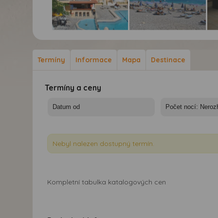
Hotel Kyra Panagia*** -
Hotel Kyra Panagia*** -
Hot
7 nocí - Karphatos,
7 nocí - Karphatos,
7 n
Kyra Panagia, hotel
Kyra Panagia, hotel
Kyr
Termíny
Informace
Mapa
Destinace
Kyra Panagia
Kyra Panagia
Ky
Termíny a ceny
Nebyl nalezen dostupný termín.
Kompletní tabulka katalogových cen