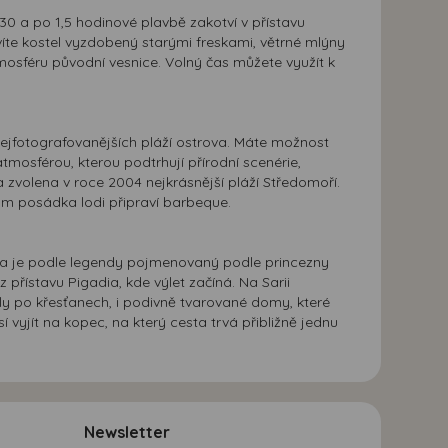
0 a po 1,5 hodinové plavbě zakotví v přístavu
víte kostel vyzdobený starými freskami, větrné mlýny
mosféru původní vesnice. Volný čas můžete využít k
 nejfotografovanějších pláží ostrova. Máte možnost
tmosférou, kterou podtrhují přírodní scenérie,
a zvolena v roce 2004 nejkrásnější pláží Středomoří.
Vám posádka lodi připraví barbeque.
aria je podle legendy pojmenovaný podle princezny
přístavu Pigadia, kde výlet začíná. Na Sarii
aly po křesťanech, i podivně tvarované domy, které
vyjít na kopec, na který cesta trvá přibližně jednu
Newsletter