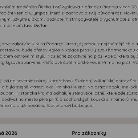
níkům tradičního Řecka. Loď vyplouvá z přístavu Pigadia v cca 08:3
radiční vesnici Olympos, která si zachovala svůj původní ráz. Navští
nými úzkými uličkami, poznáte místní obyvatele a vychutnáte si at
 moři v přístavu Diafani.
Nejprve zakotvíte u Kyra Panagia, která je jednou z nejznámějších a
ší zastávkou bude přístav Agios Nikolaos proslulý svou harmonickou a
ičním ostrovním stylu. Následně zakotvíte na pláži Apela, která byl
 tyrkysově zbarvené, křišťálově čisté mořské vodě. Přímo na pláži 
rý leží na severním okraji Karpathosu. Skalnatý vulkanický ostrov S
 byla stejně krásná jako Trojská Helena. Na ostrov poplujete lodí z 
upání. Historická krajina odhaluje starověké lázně, které zde zůst
podívat na město plné pilířů a sochařských kousků z mramorů, musí 
ímo na pláži posádka lodi připraví barbeque.
ná 2026
Pro zákazníky