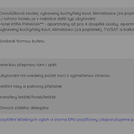
Dvoulůžková studia, vybavený kuchyňský kout, klimatizace (za popl
U tohoto hotelu je v nabídce další typ ubytování:
Hotel KYRA PANAGIA*** - apartmány až pro 4 dospělé osoby. Apartmá
vybavený kuchyňský kout, klimatizaci (za poplatek), TV/SAT a balk
Snídaně formou bufetu.
leteckou přepravu tam i zpět
ubytování na uvedený počet nocí s vyznačenou stravou
letištní taxy a palivový příplatek
transfery letiště/hotel/letiště
činnost stálého delegáta
pojištění léčebných výloh a storna ERV pojišťovny (doporučujeme při