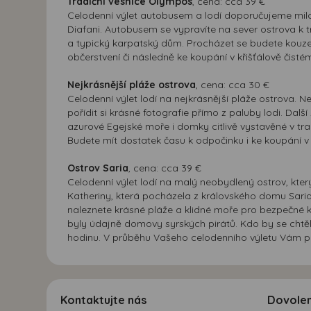
Tradiční vesnice Olympos
, cena: cca 39 €
Celodenní výlet autobusem a lodí doporučujeme milov
Diafani. Autobusem se vypravíte na sever ostrova k t
a typický karpatský dům. Procházet se budete kouzel
občerstvení či následně ke koupání v křišťálově čistém
Nejkrásnější pláže ostrova
, cena: cca 30 €
Celodenní výlet lodí na nejkrásnější pláže ostrova. 
pořídit si krásné fotografie přímo z paluby lodi. Dal
azurové Egejské moře i domky citlivě vystavěné v trad
Budete mít dostatek času k odpočinku i ke koupání v
Ostrov Saria
, cena: cca 39 €
Celodenní výlet lodí na malý neobydlený ostrov, kte
Katheriny, která pocházela z královského domu Saria a
naleznete krásné pláže a klidné moře pro bezpečné ko
byly údajně domovy syrských pirátů. Kdo by se chtěl 
hodinu. V průběhu Vašeho celodenního výletu Vám př
Kontaktujte nás
Dovole