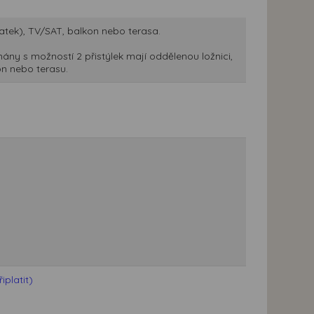
atek), TV/SAT, balkon nebo terasa.
ny s možností 2 přistýlek mají oddělenou ložnici,
on nebo terasu.
platit)