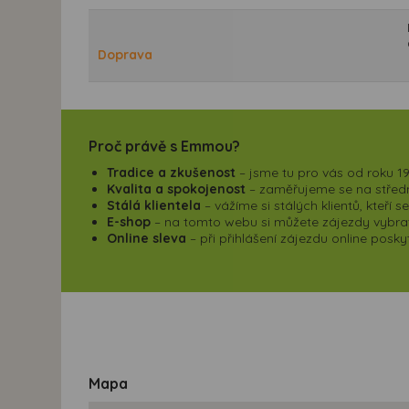
Doprava
Proč právě s Emmou?
Tradice a zkušenost
– jsme tu pro vás od roku 19
Kvalita a spokojenost
– zaměřujeme se na střední
Stálá klientela
– vážíme si stálých klientů, kteří 
E-shop
– na tomto webu si můžete zájezdy vybrat,
Online sleva
– při přihlášení zájezdu online pos
Mapa