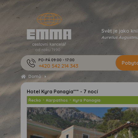
Svět je jako kni
Aurelius Augustinu
od roku 1990
PO-PÁ 09:00 - 17:00
Pobyto
+420 542 214 343
Domů
Hotel Kyra Panagia*** - 7 nocí
Řecko
>
Karpathos
>
Kyra Panagia