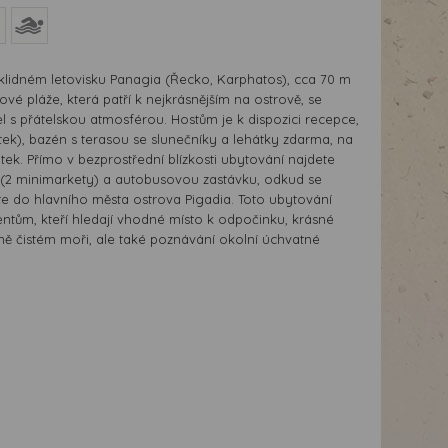
idném letovisku Panagia (Řecko, Karphatos), cca 70 m
vé pláže, která patří k nejkrásnějším na ostrově, se
l s přátelskou atmosférou. Hostům je k dispozici recepce,
atek), bazén s terasou se slunečníky a lehátky zdarma, na
atek. Přímo v bezprostřední blízkosti ubytování najdete
(2 minimarkety) a autobusovou zastávku, odkud se
e do hlavního města ostrova Pigadia. Toto ubytování
ntům, kteří hledají vhodné místo k odpočinku, krásné
ně čistém moři, ale také poznávání okolní úchvatné