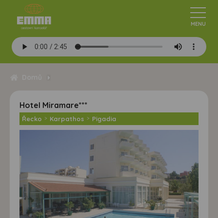
Domů
Hotel Miramare***
Řecko
>
Karpathos
>
Pigadia