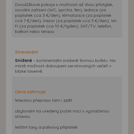
Dvoulůžkové pokoje s možností až dvou přistýlek,
sociální zařízení (WC, sprcha, fén), lednice (za
poplatek cca 3 €/den), klimatizace (za poplatek
cca 7 €/den), trezor (za poplatek cca 3 €/den), Wi-
Fi (za poplatek cca 10 €/týden), SAT/TV, telefon,
balkon nebo terasa.
Stravování
Snídaně
– kontinentální snídaně formou bufetu. Na
místě možnost dokoupení servírovaných večeří v
blízké taverně.
Cena zahrnuje
leteckou přepravu tam i zpět
ubytování na uvedený počet nocí s vyznačenou
stravou
letištní taxy a palivový příplatek