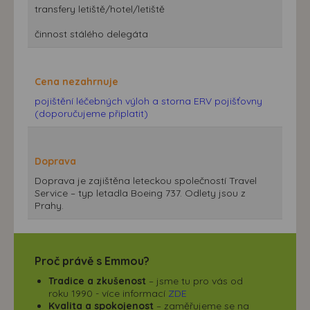
transfery letiště/hotel/letiště
činnost stálého delegáta
Cena nezahrnuje
pojištění léčebných výloh a storna ERV pojišťovny
(doporučujeme připlatit)
Doprava
Doprava je zajištěna leteckou společností Travel
Service – typ letadla Boeing 737. Odlety jsou z
Prahy.
Proč právě s Emmou?
Tradice a zkušenost
– jsme tu pro vás od
roku 1990 - více informací
ZDE
Kvalita a spokojenost
– zaměřujeme se na