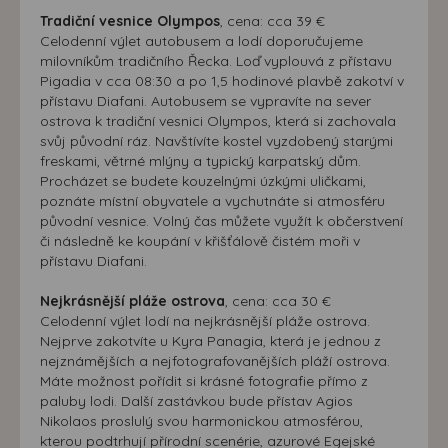
přizpůsobených Vašim zájmům.
Tradiční vesnice Olympos
, cena: cca 39 €
Celodenní výlet autobusem a lodí doporučujeme
milovníkům tradičního Řecka. Loď vyplouvá z přístavu
Pigadia v cca 08:30 a po 1,5 hodinové plavbě zakotví v
přístavu Diafani. Autobusem se vypravíte na sever
ostrova k tradiční vesnici Olympos, která si zachovala
svůj původní ráz. Navštívíte kostel vyzdobený starými
freskami, větrné mlýny a typický karpatský dům.
Procházet se budete kouzelnými úzkými uličkami,
poznáte místní obyvatele a vychutnáte si atmosféru
původní vesnice. Volný čas můžete využít k občerstvení
či následně ke koupání v křišťálově čistém moři v
přístavu Diafani.
Nejkrásnější pláže ostrova
, cena: cca 30 €
Celodenní výlet lodí na nejkrásnější pláže ostrova.
Nejprve zakotvíte u Kyra Panagia, která je jednou z
nejznámějších a nejfotografovanějších pláží ostrova.
Máte možnost pořídit si krásné fotografie přímo z
paluby lodi. Další zastávkou bude přístav Agios
Nikolaos proslulý svou harmonickou atmosférou,
kterou podtrhují přírodní scenérie, azurové Egejské