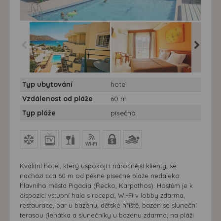
Hotel Miramare*** -
Hotel Miramare*** -
Hotel Mi
Typ ubytování
hotel
Karpathos, Pigadia,
Karpathos, Pigadia,
Karpatho
hotel Miramare Bay
hotel Miramare Bay
hotel M
Vzdálenost od pláže
60 m
Typ pláže
písečná
Kvalitní hotel, který uspokojí i náročnější klienty, se
nachází cca 60 m od pěkné písečné pláže nedaleko
hlavního města Pigadia (Řecko, Karpathos). Hostům je k
dispozici vstupní hala s recepcí, Wi-Fi v lobby zdarma,
restaurace, bar u bazénu, dětské hřiště, bazén se sluneční
terasou (lehátka a slunečníky u bazénu zdarma; na pláži