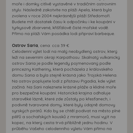
moře i domky citlivě vystavěné v tradičním ostrovním
stylu. Následně zakotvíte na pláži Apela, která byla
zvolena v roce 2004 nejkrásnější pláží Středomoří.
Budete mít dostatek času k odpočinku i ke koupání v
tyrkysově zbarvené, křišťálově čisté mořské vodě.
Přímo na pláži Vám posádka lodi připraví barbeque.
Ostrov Saria
, cena: cca 39 €
Celodenní výlet lodí na malý neobydlený ostrov, který
leží na severním okraji Karpathosu. Skalnatý vulkanický
ostrov Saria je podle legendy pojmenovaný podle
princezny Katheriny, která pocházela z královského
domu Saria a byla stejně krásná jako Trojská Helena.
Na ostrov poplujete lodí z přístavu Pigadia, kde výlet
začíná. Na Sarii naleznete krásné pláže a klidné moře
pro bezpečné koupání. Historická krajina odhaluje
starověké lázně, které zde zůstaly po křesťanech, i
podivně tvarované domy, které byly údajně domovy
syrských pirátů. Kdo by se chtěl podívat na město plné
pilířů a sochařských kousků z mramorů, musí vyjít na
kopec, na který cesta trvá přibližně jednu hodinu. V
průběhu Vašeho celodenního výletu Vám přímo na