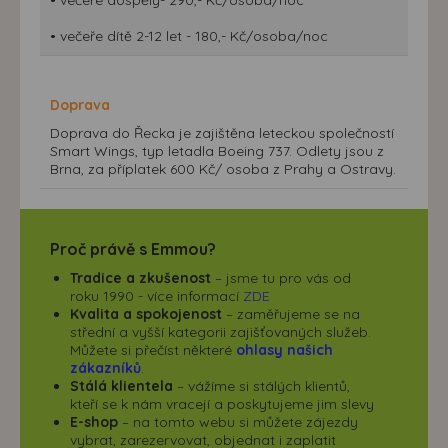
• večeře dítě 2-12 let - 180,- Kč/osoba/noc
Doprava
Doprava do Řecka je zajištěna leteckou společností
Smart Wings, typ letadla Boeing 737. Odlety jsou z
Brna, za příplatek 600 Kč/ osoba z Prahy a Ostravy.
Proč právě s Emmou?
Tradice a zkušenost
– jsme tu pro vás od
roku 1990 - více informací
ZDE
Kvalita a spokojenost
– zaměřujeme se na
střední a vyšší kategorii zajišťovaných služeb.
Můžete si přečíst některé
ohlasy našich
zákazníků
.
Stálá klientela
– vážíme si stálých klientů,
kteří se k nám vracejí a poskytujeme jim slevy
E-shop
– na tomto webu si můžete zájezdy
vybrat, zarezervovat, objednat i zaplatit