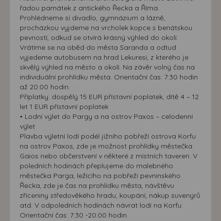
řadou památek z antického Řecka a Říma.
Prohlédneme si divadlo, gymnázium a lázně,
procházkou vyjdeme na vrcholek kopce s benátskou
pevností, odkud se otvírá krásný výhled do okolí.
Vrátíme se na oběd do města Saranda a odtud
vyjedeme autobusem na hrad Lekuresi, z kterého je
skvělý výhled na město a okolí. Na závěr volný čas na
individuální prohlídku města. Orientační čas: 7:30 hodin
až 20:00 hodin.
Příplatky: dospělý 15 EUR přístavní poplatek, dítě 4 – 12
let 1 EUR přístavní poplatek
• Lodní výlet do Pargy a na ostrov Paxos – celodenní
výlet
Plavba výletní lodí podél jižního pobřeží ostrova Korfu
na ostrov Paxos, zde je možnost prohlídky městečka
Gaios nebo občerstvení v některé z místních taveren. V
poledních hodinách přeplujeme do malebného
městečka Parga, ležícího na pobřeží pevninského
Řecka, zde je čas na prohlídku města, návštěvu
zříceniny středověkého hradu, koupání, nákup suvenýrů
atd. V odpoledních hodinách návrat lodí na Korfu.
Orientační čas: 7:30 -20:00 hodin.