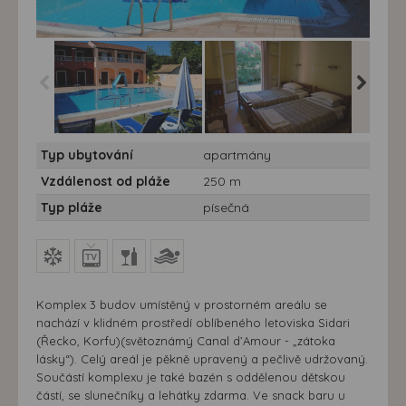
Apartmány a studia
Apartmány a studia
Apartmá
Typ ubytování
apartmány
Kursaros - 10/11 nocí
Kursaros - 10/11 nocí
Kursaros
Vzdálenost od pláže
250 m
Typ pláže
písečná
Komplex 3 budov umístěný v prostorném areálu se
nachází v klidném prostředí oblíbeného letoviska Sidari
(Řecko, Korfu)(světoznámý Canal d’Amour - „zátoka
lásky“). Celý areál je pěkně upravený a pečlivě udržovaný.
Součástí komplexu je také bazén s oddělenou dětskou
částí, se slunečníky a lehátky zdarma. Ve snack baru u