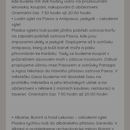
kde budete mít dvě hodiny volno na prozkoumání
letoviska, koupání, nakupování či občerstvení.
Orientační čas: 7:30 hodin až 20:00 hodin.
• Lodní výlet na Paxos a Antipaxos, jeskyně – celodenní
výlet
Plavba výletní lodí podél jižního pobřeží ostrova Korfu
na západní pobřeží ostrova Paxos, kde jsou
impozantní skály a jeskyně. Doplujeme až k ostrůvku
Antipaxos, který je kvůli barvě moře a písku
přirovnáván ke Karibiku. Tady se budeme koupat v
průzračném azurovém moři v zátoce Voutoumi. Odtud
proplujeme úžinou mezi Paxosem a ostrůvky Panagia
a Agios Nikolaos do hlavního přístavu ostrova Paxos. V
městečku Gaios budeme mít dostatek času na
prohlídku městečka a jeho křivolakých uliček a na
občerstvení v některé z místních kaváren, restaurací a
taveren. Orientační čas: 7:30 hodin až 20:00 hodin.
• Albánie, Butrint a hrad Lekuresi – celodenní výlet
Plavba rychlou lodí do albánského přístavu Saranda. V
Albánii si prohlédneme archeologické město Butrint s