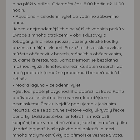
a na pláži v Arillas. Orientační čas: 8:00 hodin až 14:00
hodin.
• Aqualand – celodenní výlet do vodního zábavního
parku
Jeden z nejmodernějších a největších vodních parků v
Evropě s mnoha atrakcemi – obří skluzavky a
tobogány, líná řeka, jacuzzi, bazény, dětské koutky,
bazén s umělými vlnami. Po zážitcích ze skluzavek se
můžete občerstvit v barech, stáncích s občerstvením,
cukrárně či restauraci. Samozřejmostí je bezplatná
možnost využití lehátek, slunečníků, šaten a sprch. Za
malý poplatek je možné pronajmutí bezpečnostních
skříněk.
• Modrá laguna – celodenní výlet
Výlet lodí podél jihovýchodního pobřeží ostrova Korfu
a přístavu Lefkimi na jihu ostrova, k protějšímu
pevninskému Řecku. Nejdřív poplujeme k jeskyním
Mourtos, kde se za druhé světové války ukrývaly řecké
ponorky. Další zastávka, tentokrát i s možností
koupání, bude v malebné zátoce, kde byl natočený film
„Modrá laguna“. Naše plavba dál pokračuje mezi
mnoha malými ostrůvky do přímořské vesnice Sivota,