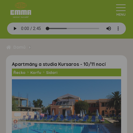
Domů
Apartmány a studia Kursaros - 10/11 nocí
Řecko
>
Korfu
>
Sidari