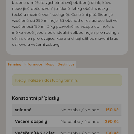
bazénu si můžete vychutnat svůj oblíbený drink, kávu
nebo jiné občerstvení (snídaně, lehký oběd, snacky –
řecká a mezinárodní kuchyně). Centrální pláž Sidari je
vzdálená asi 250 m, nejbližší obchod a restaurace leží ve
vzdálenosti 150 m. Díky pozvolnému vstupu do moře a
mělké vodě, jsou studia ideální volbou nejen pro rodiny s
dětmi, ale i pro dvojice, které si chtějí užít poznávaní krás
ostrova a večerní zábavy.
Termíny
Informace
Mapa
Destinace
Nebyl nalezen dostupný termín.
Konstantní příplatky
snídaně
Na osobu / Na noc
150
Kč
Večeře dospělý
Na osobu / Na noc
290
Kč
Večeře dítě 2-12 let
Na osobu / Na noc
180
Kč