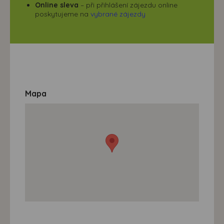
Online sleva
– při přihlášení zájezdu online
poskytujeme na
vybrané zájezdy
Mapa