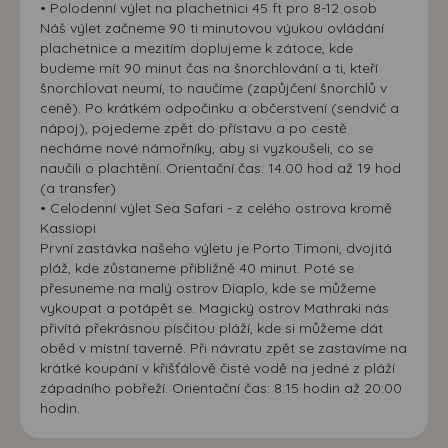
• Polodenní výlet na plachetnici 45 ft pro 8-12 osob
Náš výlet začneme 90 ti minutovou výukou ovládání
plachetnice a mezitím doplujeme k zátoce, kde
budeme mít 90 minut čas na šnorchlování a ti, kteří
šnorchlovat neumí, to naučíme (zapůjčení šnorchlů v
ceně). Po krátkém odpočinku a občerstvení (sendvič a
nápoj), pojedeme zpět do přístavu a po cestě
necháme nové námořníky, aby si vyzkoušeli, co se
naučili o plachtění. Orientační čas: 14.00 hod až 19 hod
(a transfer)
• Celodenní výlet Sea Safari - z celého ostrova kromě
Kassiopi
První zastávka našeho výletu je Porto Timoni, dvojitá
pláž, kde zůstaneme přibližně 40 minut. Poté se
přesuneme na malý ostrov Diaplo, kde se můžeme
vykoupat a potápět se. Magický ostrov Mathraki nás
přivítá překrásnou písčitou pláží, kde si můžeme dát
oběd v místní taverně. Při návratu zpět se zastavíme na
krátké koupání v křišťálově čisté vodě na jedné z pláží
západního pobřeží. Orientační čas: 8:15 hodin až 20:00
hodin.