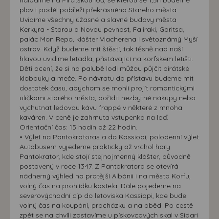
plavit podél pobřeží překrásného Starého města.
Uvidíme všechny úžasné a slavné budovy města
Kerkyra - Starou a Novou pevnost, Faliraki, Garitsa,
palác Mon Repo, klášter Vlacherena i světoznámý Myší
ostrov. Když budeme mít štěstí, tak těsně nad naší
hlavou uvidíme letadla, přistávající na korfském letišti.
Děti ocení, že si na palubě lodi můžou půjčit pirátské
klobouky a meče. Po návratu do přístavu budeme mít
dostatek času, abychom se mohli projít romantickými
uličkami starého města, pořídit nezbytné nákupy nebo
vychutnat ledovou kávu frappé v některé z mnoha
kaváren. V ceně je zahrnuta vstupenka na loď.
Orientační čas: 15 hodin až 22 hodin.
• Výlet na Pantokratoras a do Kassiopi, polodenní výlet
Autobusem vyjedeme prakticky až vrchol hory
Pantokrator, kde stojí stejnojmenný klášter, původně
postavený v roce 1347. Z Pantokratora se otevírá
nádherný výhled na protější Albánii i na město Korfu,
volný čas na prohlídku kostela. Dále pojedeme na
severovýchodní cíp do letoviska Kassiopi, kde bude
volný čas na koupání, procházku a na oběd. Po cestě
zpět se na chvíli zastavíme u pískovcových skal v Sidari