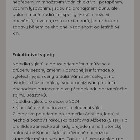
nepřeberným množstvím vodních aktivit - potápěním,
vodním lyžováním, jízdou na pronajatém člunu, ale i
dalšími méně tradičními sporty. Velké množství
obchůdků, taveren, restaurací a barů, jsou zárukou
zábavy během celého dne. Vzdálenost od letiště 34
km.
Fakultativní výlety
Nabídka výletů je pouze orientační a může se v
průběhu sezóny změnit. Podrobnější informace o
výletech, jejich ceny a další Vám sdělí delegát na
úvodní schůzce. Výlety jsou organizovány místním
obchodním partnerem a za předpokladu dostatečného
zájmu účastníků.
Nabídka výletů pro sezonu 2024:
• Klasický okruh ostrovem – celodenní výlet
Z letoviska pojedeme do zámečku Achillion, který si
nechala postavit rakouská císařovna Alžběta (Sissi). Po
prohlídce zámecké zahrady přejedeme na historický
poloostrov Kanoni, kde se původně nacházelo
starověké město Kerkyra. Tady si užijeme pohledu na