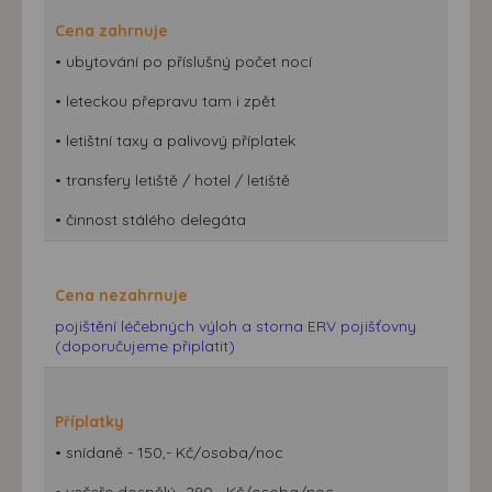
Cena zahrnuje
• ubytování po příslušný počet nocí
• leteckou přepravu tam i zpět
• letištní taxy a palivový příplatek
• transfery letiště / hotel / letiště
• činnost stálého delegáta
Cena nezahrnuje
pojištění léčebných výloh a storna ERV pojišťovny
(doporučujeme připlatit)
Příplatky
• snídaně - 150,- Kč/osoba/noc
• večeře dospělý- 290,- Kč/osoba/noc