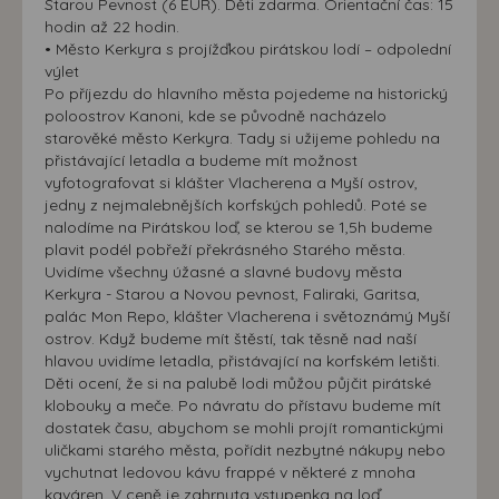
Starou Pevnost (6 EUR). Děti zdarma. Orientační čas: 15
zájmech. Na základě těchto informací není zpravidla
hodin až 22 hodin.
možná bezprostřední identifikace uživatele. Bez vyjádření
• Město Kerkyra s projížďkou pirátskou lodí – odpolední
výlet
souhlasu, nedojde k zobrazování obsahu a reklam
Po příjezdu do hlavního města pojedeme na historický
přizpůsobených Vašim zájmům.
poloostrov Kanoni, kde se původně nacházelo
starověké město Kerkyra. Tady si užijeme pohledu na
přistávající letadla a budeme mít možnost
vyfotografovat si klášter Vlacherena a Myší ostrov,
jedny z nejmalebnějších korfských pohledů. Poté se
nalodíme na Pirátskou loď, se kterou se 1,5h budeme
plavit podél pobřeží překrásného Starého města.
Uvidíme všechny úžasné a slavné budovy města
Kerkyra - Starou a Novou pevnost, Faliraki, Garitsa,
palác Mon Repo, klášter Vlacherena i světoznámý Myší
ostrov. Když budeme mít štěstí, tak těsně nad naší
hlavou uvidíme letadla, přistávající na korfském letišti.
Děti ocení, že si na palubě lodi můžou půjčit pirátské
klobouky a meče. Po návratu do přístavu budeme mít
dostatek času, abychom se mohli projít romantickými
uličkami starého města, pořídit nezbytné nákupy nebo
vychutnat ledovou kávu frappé v některé z mnoha
kaváren. V ceně je zahrnuta vstupenka na loď.