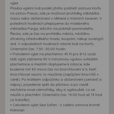
výlet
Plavba výletní lodí podél jižního pobřeží ostrova Korfu
na ostrov Paxos, zde je možnost prohlídky městečka
Gaios nebo občerstvení v některé z místních taveren. V
poledních hodinách přeplujeme do malebného
městečka Parga, ležícího na pobřeží pevninského
Řecka, zde je čas na prohlídku města, návštěvu
zříceniny středověkého hradu, koupání, nákup suvenýrů
atd. V odpoledních hodinách návrat lodí na Korfu.
Orientační čas: 7:30 -20:00 hodin.
• Polodenní výlet na plachetnici 45 ft pro 8-12 osob
Náš výlet začneme 90 ti minutovou výukou ovládání
plachetnice a mezitím doplujeme k zátoce, kde
budeme mít 90 minut čas na šnorchlování a ti, kteří
šnorchlovat neumí, to naučíme (zapůjčení šnorchlů v
ceně). Po krátkém odpočinku a občerstvení (sendvič a
nápoj), pojedeme zpět do přístavu a po cestě
necháme nové námořníky, aby si vyzkoušeli, co se
naučili o plachtění. Orientační čas: 14.00 hod až 19 hod
(a transfer)
• Celodenní výlet Sea Safari - z celého ostrova kromě
Kassiopi