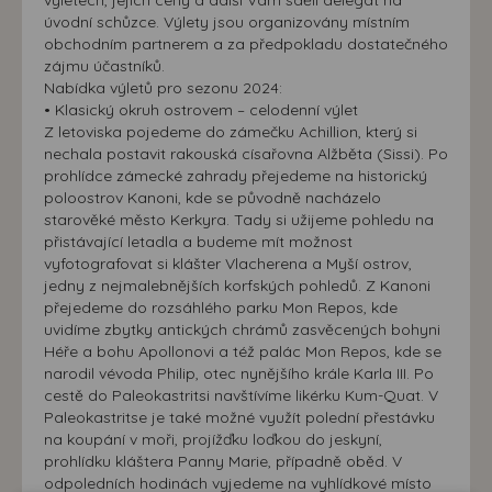
výletech, jejich ceny a další Vám sdělí delegát na
úvodní schůzce. Výlety jsou organizovány místním
obchodním partnerem a za předpokladu dostatečného
zájmu účastníků.
Nabídka výletů pro sezonu 2024:
• Klasický okruh ostrovem – celodenní výlet
Z letoviska pojedeme do zámečku Achillion, který si
nechala postavit rakouská císařovna Alžběta (Sissi). Po
prohlídce zámecké zahrady přejedeme na historický
poloostrov Kanoni, kde se původně nacházelo
starověké město Kerkyra. Tady si užijeme pohledu na
přistávající letadla a budeme mít možnost
vyfotografovat si klášter Vlacherena a Myší ostrov,
jedny z nejmalebnějších korfských pohledů. Z Kanoni
přejedeme do rozsáhlého parku Mon Repos, kde
uvidíme zbytky antických chrámů zasvěcených bohyni
Héře a bohu Apollonovi a též palác Mon Repos, kde se
narodil vévoda Philip, otec nynějšího krále Karla III. Po
cestě do Paleokastritsi navštívíme likérku Kum-Quat. V
Paleokastritse je také možné využít polední přestávku
na koupání v moři, projížďku loďkou do jeskyní,
prohlídku kláštera Panny Marie, případně oběd. V
odpoledních hodinách vyjedeme na vyhlídkové místo