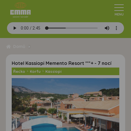
Domů
Hotel Kassiopi Memento Resort ***+ - 7 nocí
Řecko
>
Korfu
>
Kassiopi