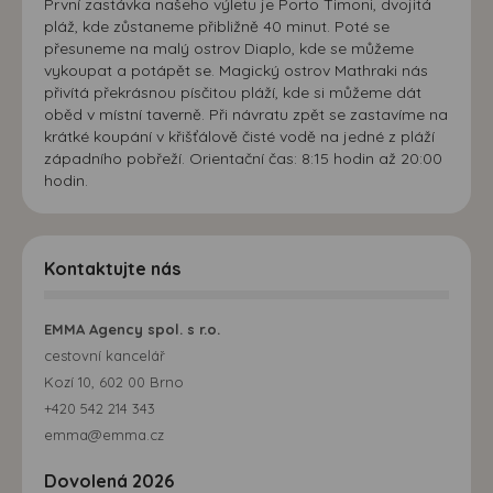
První zastávka našeho výletu je Porto Timoni, dvojitá
pláž, kde zůstaneme přibližně 40 minut. Poté se
přesuneme na malý ostrov Diaplo, kde se můžeme
vykoupat a potápět se. Magický ostrov Mathraki nás
přivítá překrásnou písčitou pláží, kde si můžeme dát
oběd v místní taverně. Při návratu zpět se zastavíme na
krátké koupání v křišťálově čisté vodě na jedné z pláží
západního pobřeží. Orientační čas: 8:15 hodin až 20:00
hodin.
Kontaktujte nás
EMMA Agency spol. s r.o.
cestovní kancelář
Kozí 10, 602 00 Brno
+420 542 214 343
emma@emma.cz
Dovolená 2026