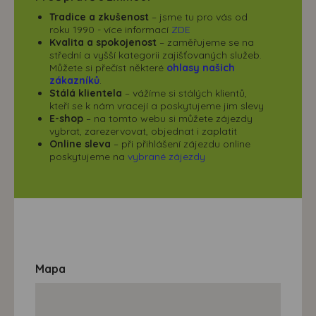
Tradice a zkušenost
– jsme tu pro vás od
roku 1990 - více informací
ZDE
Kvalita a spokojenost
– zaměřujeme se na
střední a vyšší kategorii zajišťovaných služeb.
Můžete si přečíst některé
ohlasy našich
zákazníků
.
Stálá klientela
– vážíme si stálých klientů,
kteří se k nám vracejí a poskytujeme jim slevy
E-shop
– na tomto webu si můžete zájezdy
vybrat, zarezervovat, objednat i zaplatit
Online sleva
– při přihlášení zájezdu online
poskytujeme na
vybrané zájezdy
Mapa