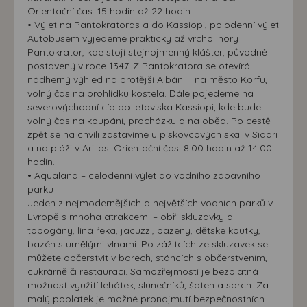
Orientační čas: 15 hodin až 22 hodin.
• Výlet na Pantokratoras a do Kassiopi, polodenní výlet
Autobusem vyjedeme prakticky až vrchol hory
Pantokrator, kde stojí stejnojmenný klášter, původně
postavený v roce 1347. Z Pantokratora se otevírá
nádherný výhled na protější Albánii i na město Korfu,
volný čas na prohlídku kostela. Dále pojedeme na
severovýchodní cíp do letoviska Kassiopi, kde bude
volný čas na koupání, procházku a na oběd. Po cestě
zpět se na chvíli zastavíme u pískovcových skal v Sidari
a na pláži v Arillas. Orientační čas: 8:00 hodin až 14:00
hodin.
• Aqualand – celodenní výlet do vodního zábavního
parku
Jeden z nejmodernějších a největších vodních parků v
Evropě s mnoha atrakcemi – obří skluzavky a
tobogány, líná řeka, jacuzzi, bazény, dětské koutky,
bazén s umělými vlnami. Po zážitcích ze skluzavek se
můžete občerstvit v barech, stáncích s občerstvením,
cukrárně či restauraci. Samozřejmostí je bezplatná
možnost využití lehátek, slunečníků, šaten a sprch. Za
malý poplatek je možné pronajmutí bezpečnostních