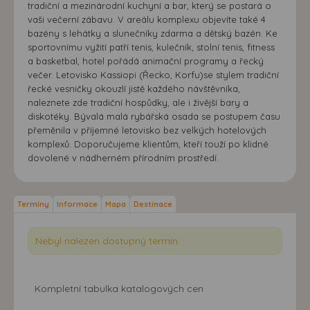
tradiční a mezinárodní kuchyní a bar, který se postará o
vaši večerní zábavu. V areálu komplexu objevíte také 4
bazény s lehátky a slunečníky zdarma a dětský bazén. Ke
sportovnímu vyžití patří tenis, kulečník, stolní tenis, fitness
a basketbal, hotel pořádá animační programy a řecký
večer. Letovisko Kassiopi (Řecko, Korfu)se stylem tradiční
řecké vesničky okouzlí jistě každého návštěvníka,
naleznete zde tradiční hospůdky, ale i živější bary a
diskotéky. Bývalá malá rybářská osada se postupem času
přeměnila v příjemné letovisko bez velkých hotelových
komplexů. Doporučujeme klientům, kteří touží po klidné
dovolené v nádherném přírodním prostředí.
Termíny
Informace
Mapa
Destinace
Nebyl nalezen dostupný termín.
Kompletní tabulka katalogových cen