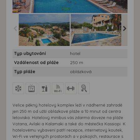
Hotel Kassiopi Memento
Hotel Kassiopi Memento
Hotel K
Typ ubytování
hotel
Resort ***+ - 7 nocí -
Resort ***+ - 7 nocí -
Resort **
Korfu, Kassiopi -
Korfu, Kassiopi -
Korfu, K
Vzdálenost od pláže
250 m
Aparthotel Kassiopi
Aparthotel Kassiopi
Aparthot
Memento Resort
Memento Resort
Memento
Typ pláže
oblázková
Velice pěkný hotelový komplex leží v nádherné zahradě
jen 250 m od užší oblázkové pláže a 10 minut od centra
letoviska. Hotelový minibus vás zdarma doveze na pláže
Votana, Avlaki a Kalamaki a také do městečka Kassiopi. K
hotelovému vybavení patří recepce, internetový koutek,
Wi-Fi ve veřejných prostorách a v pokojích, restaurace s