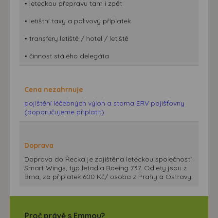
• leteckou přepravu tam i zpět
• letištní taxy a palivový příplatek
• transfery letiště / hotel / letiště
• činnost stálého delegáta
Cena nezahrnuje
pojištění léčebných výloh a storna ERV pojišťovny
(doporučujeme připlatit)
Doprava
Doprava do Řecka je zajištěna leteckou společností
Smart Wings, typ letadla Boeing 737. Odlety jsou z
Brna, za příplatek 600 Kč/ osoba z Prahy a Ostravy.
Proč právě s Emmou?