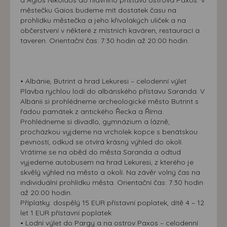
a Agios Nikolaos do hlavního přístavu ostrova Paxos. V
městečku Gaios budeme mít dostatek času na
prohlídku městečka a jeho křivolakých uliček a na
občerstvení v některé z místních kaváren, restaurací a
taveren. Orientační čas: 7:30 hodin až 20:00 hodin.
• Albánie, Butrint a hrad Lekuresi – celodenní výlet
Plavba rychlou lodí do albánského přístavu Saranda. V
Albánii si prohlédneme archeologické město Butrint s
řadou památek z antického Řecka a Říma.
Prohlédneme si divadlo, gymnázium a lázně,
procházkou vyjdeme na vrcholek kopce s benátskou
pevností, odkud se otvírá krásný výhled do okolí.
Vrátíme se na oběd do města Saranda a odtud
vyjedeme autobusem na hrad Lekuresi, z kterého je
skvělý výhled na město a okolí. Na závěr volný čas na
individuální prohlídku města. Orientační čas: 7:30 hodin
až 20:00 hodin.
Příplatky: dospělý 15 EUR přístavní poplatek, dítě 4 – 12
let 1 EUR přístavní poplatek
• Lodní výlet do Pargy a na ostrov Paxos – celodenní