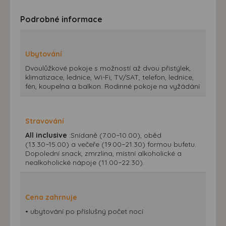
Podrobné informace
Ubytování
Dvoulůžkové pokoje s možností až dvou přistýlek,
klimatizace, lednice, Wi-Fi, TV/SAT, telefon, lednice,
fén, koupelna a balkon. Rodinné pokoje na vyžádání
Stravování
All inclusive
:Snídaně (7.00−10.00), oběd
(13.30−15.00) a večeře (19.00−21.30) formou bufetu.
Dopolední snack, zmrzlina, místní alkoholické a
nealkoholické nápoje (11.00−22.30).
Cena zahrnuje
• ubytování po příslušný počet nocí