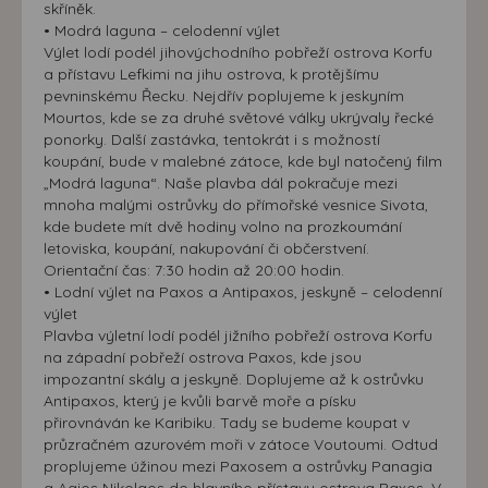
skříněk.
• Modrá laguna – celodenní výlet
Výlet lodí podél jihovýchodního pobřeží ostrova Korfu
a přístavu Lefkimi na jihu ostrova, k protějšímu
pevninskému Řecku. Nejdřív poplujeme k jeskyním
Mourtos, kde se za druhé světové války ukrývaly řecké
ponorky. Další zastávka, tentokrát i s možností
koupání, bude v malebné zátoce, kde byl natočený film
„Modrá laguna“. Naše plavba dál pokračuje mezi
mnoha malými ostrůvky do přímořské vesnice Sivota,
kde budete mít dvě hodiny volno na prozkoumání
letoviska, koupání, nakupování či občerstvení.
Orientační čas: 7:30 hodin až 20:00 hodin.
• Lodní výlet na Paxos a Antipaxos, jeskyně – celodenní
výlet
Plavba výletní lodí podél jižního pobřeží ostrova Korfu
na západní pobřeží ostrova Paxos, kde jsou
impozantní skály a jeskyně. Doplujeme až k ostrůvku
Antipaxos, který je kvůli barvě moře a písku
přirovnáván ke Karibiku. Tady se budeme koupat v
průzračném azurovém moři v zátoce Voutoumi. Odtud
proplujeme úžinou mezi Paxosem a ostrůvky Panagia