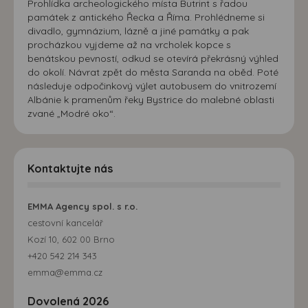
Prohlídka archeologického místa Butrint s řadou
památek z antického Řecka a Říma. Prohlédneme si
divadlo, gymnázium, lázně a jiné památky a pak
procházkou vyjdeme až na vrcholek kopce s
benátskou pevností, odkud se otevírá překrásný výhled
do okolí. Návrat zpět do města Saranda na oběd. Poté
následuje odpočinkový výlet autobusem do vnitrozemí
Albánie k pramenům řeky Bystrice do malebné oblasti
zvané „Modré oko“.
Kontaktujte nás
EMMA Agency spol. s r.o.
cestovní kancelář
Kozí 10, 602 00 Brno
+420 542 214 343
emma@emma.cz
Dovolená 2026