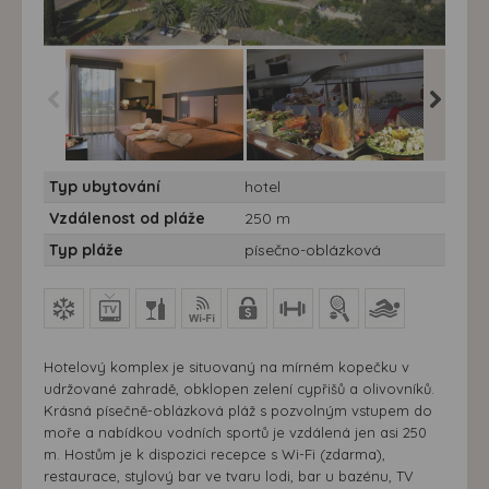
Hotel Magna Graecia****
Hotel Magna Graecia****
Hotel Ma
Typ ubytování
hotel
- 7 nocí - Řecko, Korfu -
- 7 nocí - Řecko, Korfu -
- 7 nocí 
Hotel Magna Graecia
Hotel Magna Graecia
Hotel M
Vzdálenost od pláže
250 m
Typ pláže
písečno-oblázková
Hotelový komplex je situovaný na mírném kopečku v
udržované zahradě, obklopen zelení cypřišů a olivovníků.
Krásná písečně-oblázková pláž s pozvolným vstupem do
moře a nabídkou vodních sportů je vzdálená jen asi 250
m. Hostům je k dispozici recepce s Wi-Fi (zdarma),
restaurace, stylový bar ve tvaru lodi, bar u bazénu, TV