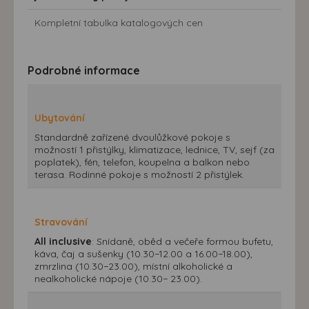
Kompletní tabulka katalogových cen
Podrobné informace
Ubytování
Standardně zařízené dvoulůžkové pokoje s
možností 1 přistýlky, klimatizace, lednice, TV, sejf (za
poplatek), fén, telefon, koupelna a balkon nebo
terasa. Rodinné pokoje s možností 2 přistýlek.
Stravování
All inclusive
: Snídaně, oběd a večeře formou bufetu,
káva, čaj a sušenky (10.30−12.00 a 16.00−18.00),
zmrzlina (10.30−23.00), místní alkoholické a
nealkoholické nápoje (10.30− 23.00).