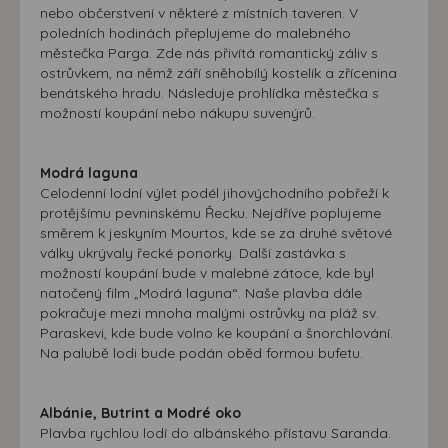
nebo občerstvení v některé z místních taveren. V
poledních hodinách přeplujeme do malebného
městečka Parga. Zde nás přivítá romantický záliv s
ostrůvkem, na němž září sněhobílý kostelík a zřícenina
benátského hradu. Následuje prohlídka městečka s
možností koupání nebo nákupu suvenýrů.
Modrá laguna
Celodenní lodní výlet podél jihovýchodního pobřeží k
protějšímu pevninskému Řecku. Nejdříve poplujeme
směrem k jeskyním Mourtos, kde se za druhé světové
války ukrývaly řecké ponorky. Další zastávka s
možností koupání bude v malebné zátoce, kde byl
natočený film „Modrá laguna“. Naše plavba dále
pokračuje mezi mnoha malými ostrůvky na pláž sv.
Paraskevi, kde bude volno ke koupání a šnorchlování.
Na palubě lodi bude podán oběd formou bufetu.
Albánie, Butrint a Modré oko
Plavba rychlou lodí do albánského přístavu Saranda.