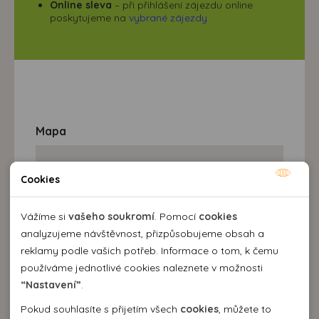
Online sleva
– při přihlášení zájezdu online
poskytujeme na
vybrané zájezdy
Mapa
Cookies
Nutné cookies
Nutné cookies pomáhají, aby byla webová stránka
Vážíme si
vašeho soukromí
. Pomocí
cookies
použitelná tak, že umožní základní funkce jako navigace
analyzujeme návštěvnost, přizpůsobujeme obsah a
stránky a přístup k zabezpečeným sekcím webové stránky.
reklamy podle vašich potřeb. Informace o tom, k čemu
Webová stránka nemůže správně fungovat bez těchto
používáme jednotlivé cookies naleznete v možnosti
cookies.
“Nastavení”
.
Pokud souhlasíte s přijetím všech
cookies
, můžete to