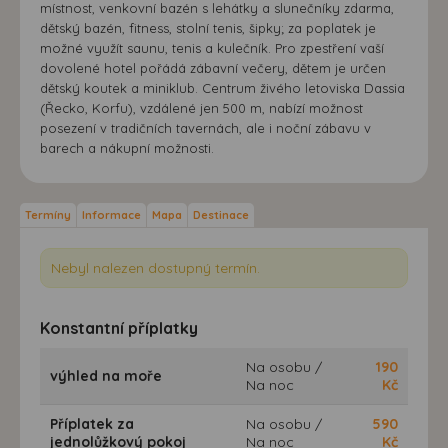
místnost, venkovní bazén s lehátky a slunečníky zdarma,
dětský bazén, fitness, stolní tenis, šipky; za poplatek je
možné využít saunu, tenis a kulečník. Pro zpestření vaší
dovolené hotel pořádá zábavní večery, dětem je určen
dětský koutek a miniklub. Centrum živého letoviska Dassia
(Řecko, Korfu), vzdálené jen 500 m, nabízí možnost
posezení v tradičních tavernách, ale i noční zábavu v
barech a nákupní možnosti.
Termíny
Informace
Mapa
Destinace
Nebyl nalezen dostupný termín.
Konstantní příplatky
Na osobu /
190
výhled na moře
Na noc
Kč
Příplatek za
Na osobu /
590
jednolůžkový pokoj
Na noc
Kč