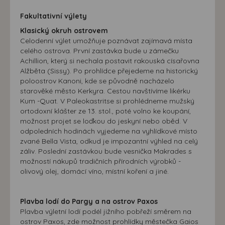
Fakultativní výlety
Klasický okruh ostrovem
Celodenní výlet umožňuje poznávat zajímavá místa
celého ostrova. První zastávka bude u zámečku
Achillion, který si nechala postavit rakouská císařovna
Alžběta (Sissy). Po prohlídce přejedeme na historický
poloostrov Kanoni, kde se původně nacházelo
starověké město Kerkyra. Cestou navštívíme likérku
Kum -Quat. V Paleokastritse si prohlédneme mužský
ortodoxní klášter ze 13. stol., poté volno ke koupání,
možnost projet se loďkou do jeskyní nebo oběd. V
odpoledních hodinách vyjedeme na vyhlídkové místo
zvané Bella Vista, odkud je impozantní výhled na celý
záliv. Poslední zastávkou bude vesnička Makrades s
možností nákupů tradičních přírodních výrobků -
olivový olej, domácí víno, místní koření a jiné.
Plavba lodí do Pargy a na ostrov Paxos
Plavba výletní lodí podél jižního pobřeží směrem na
ostrov Paxos, zde možnost prohlídky městečka Gaios