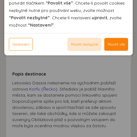
Analytické cookies
potvrdit tlačítkem
“Povolit vše”
. Chcete-li povolit cookies
Destinace a výlety
nezbytně nutné pro používání webu, zvolte možnost
Pomocí analytických cookies můžeme měřit návštěvnost
“Povolit nezbytné”
. Chcete-li nastavení
upravit
, zvolte
našeho webu, zdroje návštěv, výkon reklam a také jejich
Personální cookies
možnost
“Nastavení”
.
dosah. Takto získaná data zpracováváme anonymně bez
Personalizační soubory cookies nám umožňují přizpůsobit
vazby na konkrétního uživatele našeho webu. Bez vašeho
prohlížení webu dle vašich zájmů a preferencí. Bez
Reklamní cookies
souhlasu s používáním analytických cookies, ztrácíme
souhlasu může dojít mj. k zobrazování informací
Nastavení
Povolit nezbytné
Povolit vše
Reklamní cookies používáme my nebo třetí strana k
možnost analýzy výkonu a optimalizace našeho webu.
neodpovídající Vaším potřebám, méně užitečné nabídce či
zobrazování relevantní reklamy nebo obsahu jak na
doporučení.
našem webu, tak na webech třetích stran. Díky tomu
máme možnost vytvářet profily založené na Vašich
Popis destinace
zájmech. Na základě těchto informací není zpravidla
možná bezprostřední identifikace uživatele. Bez vyjádření
Letovisko Dassia nalezneme na východním pobřeží
ostrova
Korfu
(
Řecko
). Středisko je poblíž hlavního
souhlasu, nedojde k zobrazování obsahu a reklam
města, kam se dostanete pomocí linkového spojení.
přizpůsobených Vašim zájmům.
Doporučujeme spíše pro lidi, kteří preferují aktivní
dovolenou, zábavu a sport.Nachází se zde spoustu
taveren, ale také obchůdky, kde si můžete zakoupit
suvenýry.Oblázková pláž s pozvolným vstupem do
moře byla oceněna modrou vlajkou za čistotu.