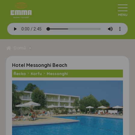
Domů
Hotel Messonghi Beach
Řecko
>
Korfu
>
Messonghi