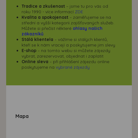
Tradice a zkušenost
– jsme tu pro vás od
roku 1990 - více informací
ZDE
Kvalita a spokojenost
– zaměřujeme se na
střední a vyšší kategorii zajišťovaných služeb.
Můžete si přečíst některé
ohlasy našich
zákazníků
.
Stálá klientela
– vážíme si stálých klientů,
kteří se k nám vracejí a poskytujeme jim slevy
E-shop
– na tomto webu si můžete zájezdy
vybrat, zarezervovat, objednat i zaplatit
Online sleva
– při přihlášení zájezdu online
poskytujeme na
vybrané zájezdy
Mapa