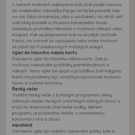
V ranních hodinách odplujeme lodí jižně podél ostrova
do malebného městečka Parga na řecké pevnině, kde
na vás čeká romantický záliv s ostrůvkem, na němž září
sněhobílý kostelík a zřícenina benátského hradu.
Následuje prohlídka městečka s možností nákupů nebo
koupání. Pak se přepravíme lodí na protější ostrůvek
Paxos, na ostrově se vykoupete nebo máte možnost
se plavit do Poseidonových mořských jeskyní.
Výlet do hlavního města Korfu
Polodenní výlet do hlavního města Korfu. Zde je
možnost individuální prohlídky pamětihodností a
nákupů. Tento výlet lze spojit s projížďkou lodí Kalypso,
která má prosklený kýl, umožňující pozorovat mořskou
faunu a cvičené lachtany.
Řecký večer
Tradiční řecký večer s bohatým programem, který
zahrnuje ukázku řeckých a korfských lidových tanců a
krojů za doprovodu živé řecké hudby. Během
programu je podávána večeře, s neomezenou
konzumací vína a džusu.
Aqualand
Celodenní výlet do vodního zábavního parku, kde si