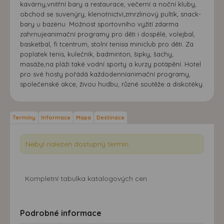
kavárny,vnitřní bary a restaurace, večerní a noční kluby,
obchod se suvenýry, klenotnictví,zmrzlinový pultík, snack-
bary u bazénu. Možnost sportovního vyžití zdarma
zahrnujeanimační programy pro děti i dospělé, volejbal,
basketbal, fi tcentrum, stolní tenisa miniclub pro děti. Za
poplatek tenis, kulečník, badminton, šipky, šachy,
masáže,na pláži také vodní sporty a kurzy potápění. Hotel
pro své hosty pořádá každodenníanimační programy,
společenské akce, živou hudbu, různé soutěže a diskotéky.
Termíny
Informace
Mapa
Destinace
Nebyl nalezen dostupný termín.
Kompletní tabulka katalogových cen
Podrobné informace