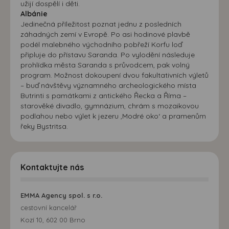
užijí dospělí i děti.
Albánie
Jedinečná příležitost poznat jednu z posledních
záhadných zemí v Evropě. Po asi hodinové plavbě
podél malebného východního pobřeží Korfu loď
připluje do přístavu Saranda. Po vylodění následuje
prohlídka města Saranda s průvodcem, pak volný
program. Možnost dokoupení dvou fakultativních výletů
– buď návštěvy významného archeologického místa
Butrinti s památkami z antického Řecka a Říma –
starověké divadlo, gymnázium, chrám s mozaikovou
podlahou nebo výlet k jezeru ‚Modré oko‘ a pramenům
řeky Bystritsa.
Kontaktujte nás
EMMA Agency spol. s r.o.
cestovní kancelář
Kozí 10, 602 00 Brno