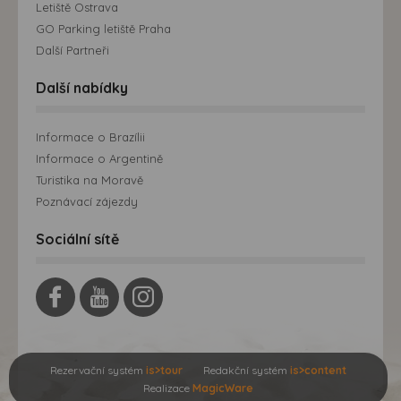
Letiště Ostrava
GO Parking letiště Praha
Další Partneři
Další nabídky
Informace o Brazílii
Informace o Argentině
Turistika na Moravě
Poznávací zájezdy
Sociální sítě
Rezervační systém
is>tour
Redakční systém
is>content
Realizace
MagicWare