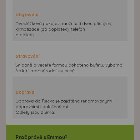
Ubytování
Dvoulůžkové pokoje s možností dvou přistýlek,
klimatizace (za poplatek), telefon
a balkon.
Stravování
Snídaně a večeře formou bohatého bufetu, výborná
řecká i mezinárodní kuchyně.
Doprava
Doprava do Řecka je zajištěna renomovanými
dopravními společnostmi.
Odlety jsou z Brna.
Proč právě s Emmou?