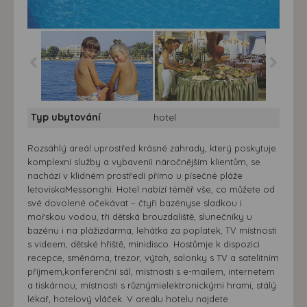
Hotel Messonghi Beach
Hotel Messonghi Beach
Typ ubytování
hotel
Rozsáhlý areál uprostřed krásné zahrady, který poskytuje
komplexní služby a vybaveníi náročnějším klientům, se
nachází v klidném prostředí přímo u písečné pláže
letoviskaMessonghi. Hotel nabízí téměř vše, co můžete od
své dovolené očekávat – čtyři bazényse sladkou i
mořskou vodou, tři dětská brouzdaliště, slunečníky u
bazénu i na plážizdarma, lehátka za poplatek, TV místnosti
s videem, dětské hřiště, minidisco. Hostůmje k dispozici
recepce, směnárna, trezor, výtah, salonky s TV a satelitním
příjmem,konferenční sál, místnosti s e-mailem, internetem
a tiskárnou, místnosti s různýmielektronickými hrami, stálý
lékař, hotelový vláček. V areálu hotelu najdete